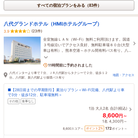
すべての宿泊プランをみる（83件）
八代グランドホテル（HMIホテルグループ）
(23件)
3.9
全室無線ＬＡＮ（Wi-Fi）無料ご利用頂けます。国道
３号線沿いでアクセス良好、無料駐車場８０台(大型
車は有料）。熊本空港～ホテル間有料バス有り。八
代駅まで車で約2分、コンビニまで徒歩1分。
1名がこの宿を見ています
11時間前に予約されました
八代インターより車で７分、ＪＲ八代駅からタクシーで２分、徒歩１２
地図・アクセス
分。八代駅、新八代駅より循環バス有り
■【28日前までの早期割引】素泊りプラン＜Wi-Fi完備、八代駅より車
で3分・徒歩12分、駐車場無料＞
その他
食事なし
1泊
大人2名
合計(税込)
8,600
円～
1名
4,300円～
172
2
ポイント
%
8,600
スコア～
ポイント～