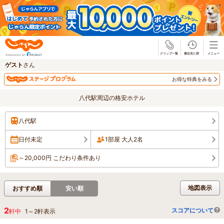
じゃらん
ゲスト
さん
お得な特典をみる
八代駅周辺の格安ホテル
八代駅
日付未定
1部屋 大人2名
～20,000円 こだわり条件あり
地図表示
おすすめ順
安い順
2
スコアについて
軒中
1
～
2
軒表示