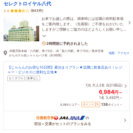
セレクトロイヤル八代
(843件)
3.4
お車でお越しの際は、満車時には近隣の有料駐車場
をご案内致します。（先着順）ご不便をおかけいた
しますがご理解とご協力のほどよろしくお願い申し
上げます。
2名がこの宿を見ています
2時間前に予約されました
JR鹿児島本線「八代駅」車で5分。JR「新八代駅」車で15分／熊本空港
地図・アクセス
からホテル前シャトルバス有（約1時間）
【じゃらんのお得な10日間】素泊まりプラン★近隣に飲食店あり！レジ
ャー・ビジネスに便利な立地★
セミダブル
食事なし
1泊
大人2名
合計(税込)
6,984
円～
1名
3,492円～
138
2
ポイント
%
6,984
スコア～
ポイント～
往復航空券
の
宿泊＋交通がセットのプランをみる