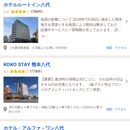
ホテルルートイン八代
(789件)
4.0
地震の影響について 2026年7月28日に発生した熊本
地方を震源とする地震により館内は断水しており、
設備やサービスに一部制限が生じております。 詳細
はルートインホテルズ公式サイトにてご確認くださ
い。
ＪＲ鹿児島本線 八代駅よりお車にて約10分
地図・アクセス
KOKO STAY 熊本八代
(778件)
4.1
【重要】連泊時の清掃は3日ごとに、それ以外の日は
タオルのみ交換となります。 （歯ブラシ等はフロン
トのアメニティバイキングにてご用意）
JR八代駅より車で５分／JR新八代駅より車で約１０分／八代ICから車で
地図・アクセス
約１０分
ホテル・アルファ－ワン八代