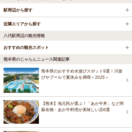
全国の格安ホテル
駅周辺から探す
熊本県
近隣エリアから探す
有佐駅
八代・水俣・湯の児
八代駅周辺の観光情報
新八代駅
八代・水俣・湯の児
八代・水俣・湯の児
おすすめの観光スポット
新水俣駅
熊本県のじゃらんニュース関連記事
つなぎ温泉四季彩
日奈久温泉駅
4.0
熊本県のおすすめ水遊びスポット9選！川遊
自然の岩肌を生かした温泉、全国に類のないレトロ調のモノレールで
びやプールで夏休みを満喫＜2025＞
佐敷駅
行く展望露天風呂からの眺望は絶景である。平成２７年11月中旬には
館内リニューアルのため四季彩が生まれ変わります。 【料金】 大人:
400円 モノレール乗車券100円 小学生: 300円
水俣駅
おすすめの観光スポットガイドを見る
【熊本】地元民が選ぶ！「あか牛丼」など阿
蘇名物・あか牛料理が美味しい店6選