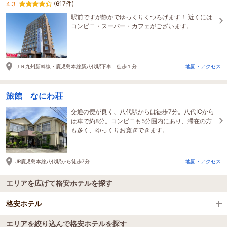
(617件)
4.3
駅前ですが静かでゆっくりくつろげます！ 近くには
コンビニ・スーパー・カフェがございます。
ＪＲ九州新幹線・鹿児島本線新八代駅下車 徒歩１分
地図・アクセス
旅館 なにわ荘
交通の便が良く、八代駅からは徒歩7分。八代ICから
は車で約8分。コンビニも5分圏内にあり、滞在の方
も多く、ゆっくりお寛ぎできます。
JR鹿児島本線八代駅から徒歩7分
地図・アクセス
エリアを広げて格安ホテルを探す
格安ホテル
エリアを絞り込んで格安ホテルを探す