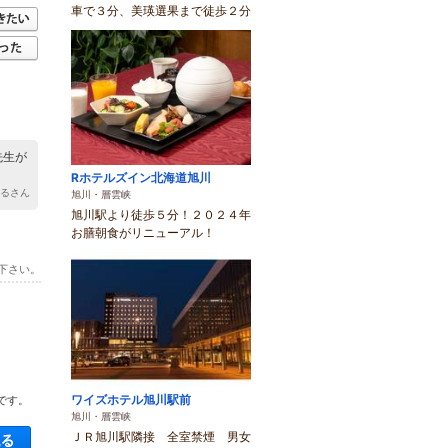
車で３分、美瑛選果まで徒歩２分
先生が
Rホテルズイン北海道旭川
はるさん
旭川・層雲峡
旭川駅より徒歩５分！２０２４年
お膳朝食がリニューアル！
下さい。
ワイズホテル旭川駅前
です。
旭川・層雲峡
空き状況・料金を見る
ＪＲ旭川駅隣接 全室禁煙 男女