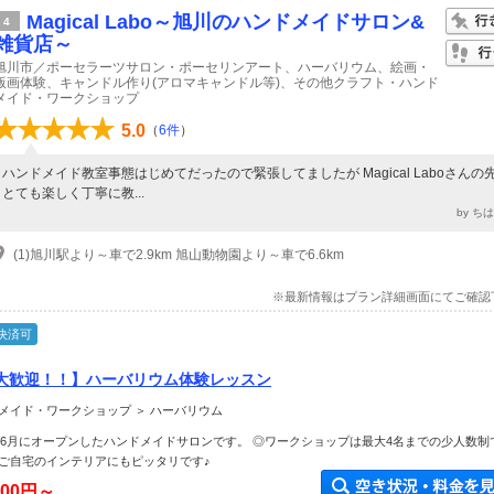
Magical Labo～旭川のハンドメイドサロン&
4
雑貨店～
旭川市／ポーセラーツサロン・ポーセリンアート、ハーバリウム、絵画・
版画体験、キャンドル作り(アロマキャンドル等)、その他クラフト・ハンド
メイド・ワークショップ
5.0
（
6件
）
ハンドメイド教室事態はじめてだったので緊張してましたが Magical Laboさんの
とても楽しく丁寧に教...
by ち
(1)旭川駅より～車で2.9km 旭山動物園より～車で6.6km
※最新情報はプラン詳細画面にてご確認
決済可
大歓迎！！】ハーバリウム体験レッスン
メイド・ワークショップ ＞ ハーバリウム
3年6月にオープンしたハンドメイドサロンです。 ◎ワークショップは最大4名までの少人数制
ご自宅のインテリアにもピッタリです♪
500円～