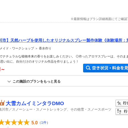
※最新情報はプラン詳細画面にてご確認
川市】天然ハーブを使用したオリジナルスプレー製作体験《体験場所：
メイド・ワークショップ ＞ 香水作り
でナチュラルな植物本来の香りをお楽しみください。 ◎作ったアロマスプレーは、そのま
の思い出に、自分だけのオリジナル作品を作りましょう！
円～
この施設のプランをもっと見る
大雪カムイミンタラDMO
旭川市／スノーシュー・スノートレッキング、その他雪・スノースポーツ
5.0
（
1件
）