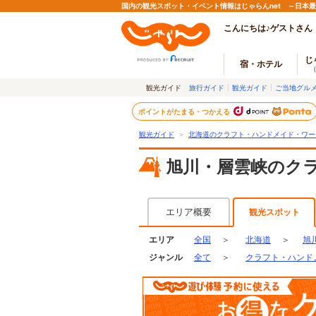
国内の観光スポット・イベント情報はじゃらんnet ～日本
こんにちは♪ゲストさん
じ
宿・ホテル
観光ガイド
旅行ガイド
観光ガイド
ご当地グル
ポイントがたまる・つかえる
観光ガイド
＞
北海道のクラフト・ハンドメイド・ワー
旭川・層雲峡のク
エリア概要
観光スポット
エリア
全国
＞
北海道
＞
旭
ジャンル
全て
＞
クラフト・ハンド