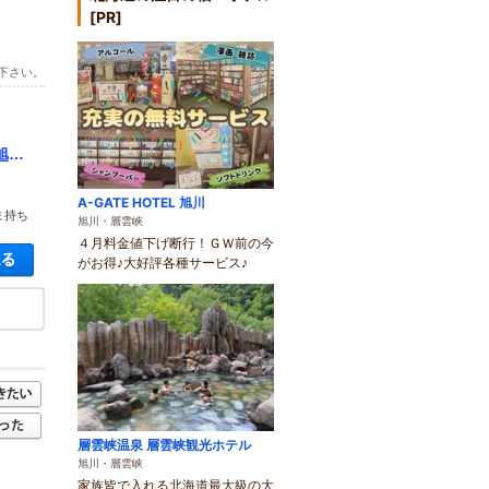
[PR]
下さい。
旭川
A-GATE HOTEL 旭川
ま持ち
旭川・層雲峡
４月料金値下げ断行！ＧＷ前の今
空き状況・料金を見る
がお得♪大好評各種サービス♪
層雲峡温泉 層雲峡観光ホテル
旭川・層雲峡
家族皆で入れる北海道最大級の大