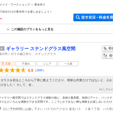
メイド・ワークショップ ＞ 香水作り
で自分だけの香水作りを楽しみましょう！
円～
この施設のプランをもっと見る
ギャラリー ステンドグラス風空間
6
旭川市／ガラス細工作り、ステンドグラス
王道
子連れ
シニア
一人旅
4.9
（
28件
）
ガラスを切るところから丁寧に教えてくださり、簡単な作業だけではないと、心か
びました！ そして、全...
by しろち
ギャラリー風空間ではステンドグラス体験の他に、糸掛け曼荼羅、糸掛けアート、バックチ
作りなどいろんな体験ができる空間です。ここでしかできない稀な体験をお楽しみいただけ..