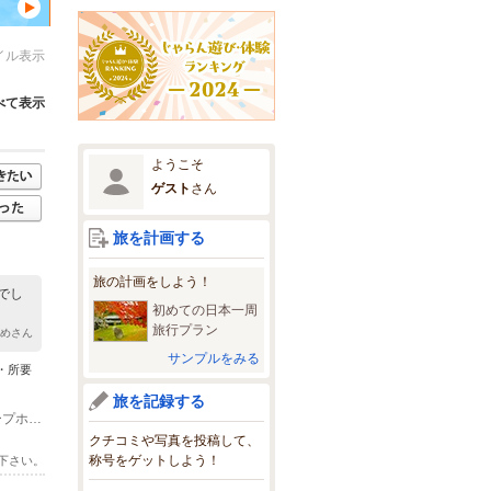
イル表示
べて表示
ようこそ
ゲスト
さん
旅を計画する
旅の計画をしよう！
でし
初めての日本一周
旅行プラン
aよめさん
サンプルをみる
 ・所要
旅を記録する
(1)元東栄高校沿いを東にまっすぐ道路沿い角。 キューピッド保育園さん、グループホーム太陽さんのすぐ近くです。
クチコミや写真を投稿して、
称号をゲットしよう！
下さい。