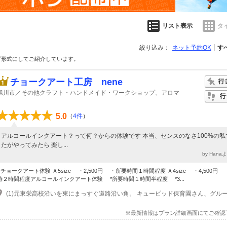
リスト表示
タ
絞り込み：
ネット予約OK
す
グ形式にしてご紹介しています。
チョークアート工房 nene
旭川市／その他クラフト・ハンドメイド・ワークショップ、アロマ
5.0
（
4件
）
アルコールインクアート？って何？からの体験です 本当、センスのなさ100%の私
たがやってみたら 楽し...
by Han
■チョークアート体験 Ａ5size ・2,500円 ・所要時間１時間程度 Ａ4size ・4,500円
時２時間程度アルコールインクアート体験 *所要時間１時間半程度 *3...
※最新情報はプラン詳細画面にてご確認