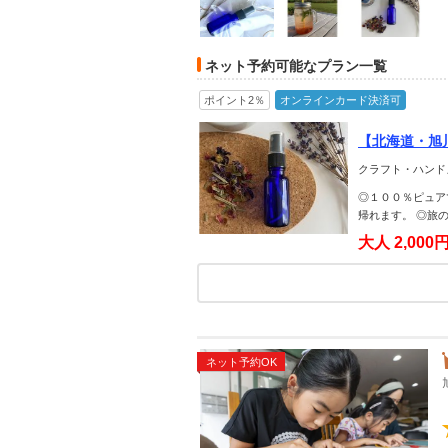
ネット予約可能なプラン一覧
ポイント2％
オンラインカード決済可
【北海道・旭
市永山》
クラフト・ハンド
◎１００％ピュア
帰れます。 ◎旅
大人
2,000
ネット予約OK