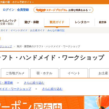
最大級の宿・ホテル予約サイト～
ログイン
会員登録
お得な特典をみる
ゃらんパック
遊び・体験
観光ガイド
レンタカー
航空券
（交通＋宿泊）
メガイド
イベントガイド
お土産ガイド
みんなの旅行記
クショップ
＞
旭川・層雲峡のクラフト・ハンドメイド・ワークショップ
ラフト・ハンドメイド・ワークショップ
ご当地グルメ
宿・ホテル
イベント
お土産
川・層雲峡
＞
さらに絞り込む
メイド・ワークショップ
＞
さらに絞り込む