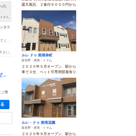
露天風呂、２食付９０００円から
った
ｒｏさん
ミンタラ
(1)プランにより異なりますので、プランページの「開催場所と行き方」を参照してください。
下さい。
ルレ ドゥ 美瑛幸町
富良野・美瑛・トマム
２０２０年５月オープン、駅から
車で３分、ペット可専用部屋有り
プ
にご用
空き状況・料金を見る
ルレ・ドゥ 美瑛花園
富良野・美瑛・トマム
２０２０年９月オープン、駅から