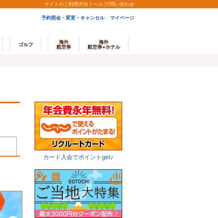
サイトのご利用方法
ヘルプ/問い合わせ
予約照会・変更・キャンセル
マイページ
海外
海外
ゴルフ
航空券
航空券+ホテル
カード入会でポイントget♪