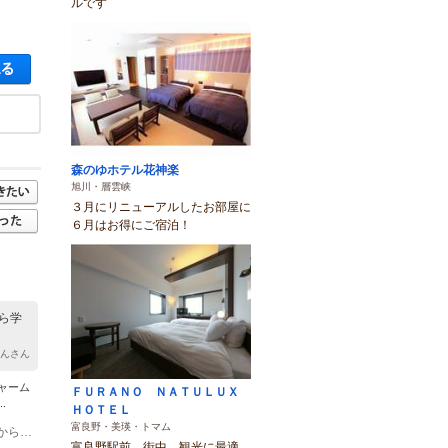
ルです
空き状況・料金を見る
森のゆホテル花神楽
旭川・層雲峡
３月にリニューアルしたお部屋に
６月はお得にご宿泊！
ら学
ゃんさん
ャーム
ＦＵＲＡＮＯ ＮＡＴＵＬＵＸ
.
ＨＯＴＥＬ
富良野・美瑛・トマム
(1)ご予約時間にお越し下さい バスでのアクセス 道北バス １条７丁目 バス停から乗車 （キャビンホテル前にある） ① ６３０/５３ 番 8:40 9:40 10:40 11:40 12:40 発 神居７条６丁目降車 バス進行方向に進むとすぐ左に折れる道路を曲がって直進５分 山の下、公園前の右角にアトリエがある ② 667番 11:10 11:38 12:10 13:10 発 神居２条４丁目下車 ③ ６２番 13:30発 神居２条４丁目下車 13:40着 林クリニック病院横の緑道を山に向かって直進、山の下突き当りを左に 曲がり数歩歩くと公園が見える左角にアトリエがあります。徒歩１２分 旭川駅方面へ戻り アトリエから徒歩５分のバス停から発 10:43 11:40 12:34 13:34 15:42 17:34
富良野駅前 街中 観光に最適