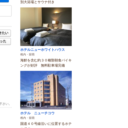
別大浴場とサウナ付き
ホテルニューホワイトハウス
稚内・留萌
海鮮を含む約３０種類朝食バイキ
ングが好評 無料駐車場完備
下さい。
ホテル ニューチコウ
稚内・留萌
国道４０号線沿いに位置するホテ