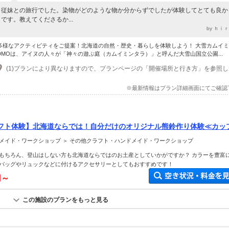
従妹との旅行でした。染物がどのような物か分からずでしたが体験してとても良か
です。教えてくださるか...
by ｈｉ
多様なアクティビティをご提案！北海道の自然・歴史・暮らしを体験しよう！ 大雪カムイ
DMOは、アイヌの人々が「神々の遊ぶ庭（カムイミンタラ）」と呼んだ大雪山国立公園...
※最新情報はプラン詳細画面にてご確認
フト体験】北海道ならでは！自分だけのオリジナル熊鈴作り体験≪カッ
ー・女性におすすめ♪≫
メイド・ワークショップ ＞ その他クラフト・ハンドメイド・ワークショップ
もちろん、登山はしない方も北海道ならではのお土産としていかがですか？ カラーを豊富
バッグやリュックなどに付けるアクセサリーとしてもおすすめです！
円～
この施設のプランをもっと見る