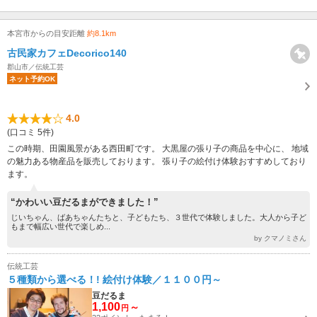
本宮市からの目安距離
約8.1km
古民家カフェDecorico140
郡山市／伝統工芸
ネット予約OK
4.0
(口コミ 5件)
この時期、田園風景がある西田町です。 大黒屋の張り子の商品を中心に、 地域
の魅力ある物産品を販売しております。 張り子の絵付け体験おすすめしており
ます。
“かわいい豆だるまができました！”
じいちゃん、ばあちゃんたちと、子どもたち、３世代で体験しました。大人から子ど
もまで幅広い世代で楽しめ...
by クマノミさん
伝統工芸
５種類から選べる！! 絵付け体験／１１００円～
豆だるま
1,100
～
円