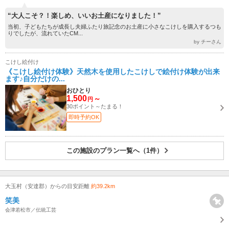
“大人こそ？！楽しめ、いいお土産になりました！”
当初、子どもたちが成長し夫婦ふたり旅記念のお土産に小さなこけしを購入するつも
りでしたが、流れていたCM...
by チーさん
こけし絵付け
《こけし絵付け体験》天然木を使用したこけしで絵付け体験が出来
ます♪自分だけの...
おひとり
1,500
～
円
30ポイント～たまる！
即時予約OK
この施設のプラン一覧へ（1件）
大玉村（安達郡）からの目安距離
約39.2km
笑美
会津若松市／伝統工芸