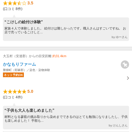
3.5
(口コミ 8件)
“こけしの絵付け体験”
家族４人で体験しました。 絵付けは難しかったです。職人さんはすごいですね。 お
店で売っているこけしと...
by ゆーさん
大玉村（安達郡）からの目安距離
約31.4km
かなもりファーム
磐梯町（耶麻郡）／染色・染物体験
ネット予約OK
5.0
(口コミ 4件)
“子供も大人も楽しめました”
材料となる蓼藍の摘み取りから染めまでできるのはとても勉強になりましたし、子供
も楽しめました！ 手順も...
by けんしさん