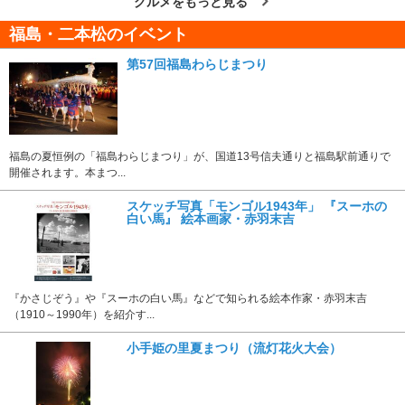
グルメをもっと見る
福島・二本松のイベント
第57回福島わらじまつり
福島の夏恒例の「福島わらじまつり」が、国道13号信夫通りと福島駅前通りで
開催されます。本まつ...
スケッチ写真「モンゴル1943年」 『スーホの
白い馬』 絵本画家・赤羽末吉
『かさじぞう』や『スーホの白い馬』などで知られる絵本作家・赤羽末吉
（1910～1990年）を紹介す...
小手姫の里夏まつり（流灯花火大会）