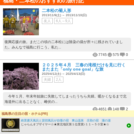
福島・二本松のおすすめの旅行記
二本松の菊人形
2013/11/9(土) ～ 2013/11/10(日)
友人
6人～9人
復興応援の旅。まだこの頃の二本松には除染の袋が所々に残されていまし
た。みんなで福島に行こう。私た...
7745
575
0
２０２５年４月 三春の滝桜だけを見に行く
またまた「only one goal」な旅
2025/4/12(土) ～ 2025/4/13(日)
夫婦
2人
今年１月、年末年始旅に失敗してしまったうちら夫婦。暖かくなるまで北
海道外に出ることなく、雌伏の...
4651
148
2
福島県の注目の宿・ホテル[PR]
夏の東北六県を車で周遊、東北地方の自然と歴
絶景露天風呂と貸切風呂が自慢の宿 東山温泉 庄助の宿 瀧の湯
史文化伝統に触れて、温泉とグルメを満喫！
じゃらんオブザイヤー☆★東北地区第１位受賞♪１１～５０室★☆
2014/8/12(火) ～ 2014/8/15(金)
家族（子連れ）
3人～5人