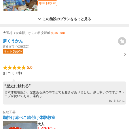
即時予約OK
この施設のプランをもっと見る
大玉村（安達郡）からの目安距離
約45.9km
夢くうかん
喜多方市／伝統工芸
ネット予約OK
5.0
(口コミ 1件)
“歴史に触れる”
まず体験場所が、歴史ある蔵の中でとても趣きがありました。少し寒いのですがスト
ーブが焚いてあり、案内し...
by まるさん
伝統工芸
願掛け赤べこ絵付け体験教室
大人
1,430
～
円