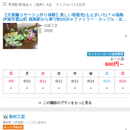
専用駐車場あり（無料）4台 マイクロバス1台可
【天蚕繭コサージュ作り体験】美しい萌葱色(もえぎいろ)＊≪福島
伊達市霊山町 福島駅から車で約30分≫ファミリー・カップル・女性
におすすめ！
伝統工芸
1時間
オンラインカード決済専用
お一人様
600円～
日
月
火
水
木
金
土
日
8/9
8/10
8/11
8/12
8/13
8/14
8/15
8/16
この施設のプランをもっと見る
香村工芸
桑折町（伊達郡）／こけし絵付け
ネット予約OK