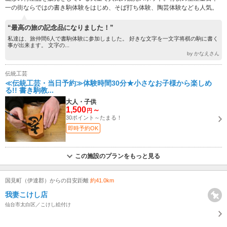
一の街ならではの書き駒体験をはじめ、そば打ち体験、陶芸体験なども人気。
“最高の旅の記念品になりました！”
私達は、旅仲間6人で書駒体験に参加しました。 好きな文字を一文字将棋の駒に書く
事が出来ます。 文字の...
by かなえさん
伝統工芸
≪伝統工芸・当日予約≫体験時間30分★小さなお子様から楽しめ
る!! 書き駒教...
大人・子供
1,500
～
円
30ポイント～たまる！
即時予約OK
この施設のプランをもっと見る
国見町（伊達郡）からの目安距離
約41.0km
我妻こけし店
仙台市太白区／こけし絵付け