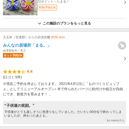
22ポイント～たまる！
即時予約OK
この施設のプランをもっと見る
大玉村（安達郡）からの目安距離
約39.2km
みんなの居場所「まる。」
会津若松市／木工
ネット予約OK
4.4
(口コミ 5件)
※現在ご予約を停止しております。 2021年4月1日に「ものづくりビュッフ
ェ」としてリニューアルオープン♪ 木で作られたパーツに絵付けや組立が自由
にでき、創造力を育みます！ ...
“子供達の笑顔。”
子供達がとても楽しそうに色塗りをしていました。だいたい30分位で終わってしま
いましたが、終わったあとも...
by mamoさん