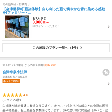
その他果物・野菜狩り
【会津磐梯町 藍染体験】自ら刈った藍で爽やかな青に染める感動
を!ファミリー・...
お1人さま
3,000
～
円
60ポイント～たまる！
この施設のプラン一覧へ（1件）
大玉村（安達郡）からの目安距離
約37.2km
会津幸泉小法師
会津若松市／伝統工芸
ネット予約OK
4.6
(口コミ 23件)
白虎隊が眠る飯盛山参道入り口近く。 赤べこ・起上り小法師などの会津の民芸
品や特産品、お土産品を多数揃えています。 旅の思い出に民芸品（赤べこ・起