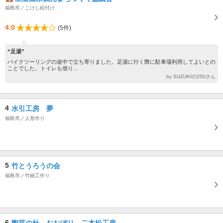
福島市／こけし絵付け
4.0
(5件)
“足湯”
バイクツーリングの途中で立ち寄りました。足湯に行く際に駐車場利用してよいとの
ことでした。トイレも借り...
by SUZUKIの250さん
4
水引工房 夢
福島市／人形作り
5
竹とうろうの会
福島市／竹細工作り
6
陶芸の杜 おおぼり 二本松工房