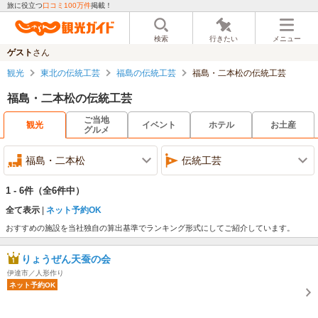
旅に役立つ
口コミ100万件
掲載！
検索
行きたい
メニュー
ゲスト
さん
観光
東北の伝統工芸
福島の伝統工芸
福島・二本松の伝統工芸
福島・二本松の伝統工芸
ご当地
観光
イベント
ホテル
お土産
グルメ
福島・二本松
伝統工芸
1 - 6件
（全6件中）
全て表示
ネット予約OK
おすすめの施設を当社独自の算出基準でランキング形式にしてご紹介しています。
りょうぜん天蚕の会
伊達市／人形作り
ネット予約OK