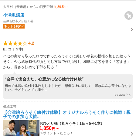
大玉村（安達郡）からの目安距離
約39.5km
小澤蝋燭店
会津若松市／伝統工芸
ネット予約OK
4.2
(口コミ 9件)
ハゼの実から取ったロウで作ったろうそくに美しい草花の模様を施した絵ろう
そく。今も武家時代の頃と同じ方法で作り続け、和紙に灯芯を巻く「芯まき」
から、長さを決めて下部を切る「...
“会津で出会えた、心豊かになる絵付け体験”
初めて蝋燭の絵付け体験をしましたが、想像以上に楽しく、家族みんな夢中になりま
した。子どももとても集中...
by ayssさん
伝統工芸
【会津絵ろうそく絵付け体験】オリジナルろうそく作りに挑戦！親
子での参加も大歓...
おひとり様（丸ろうそく1個＋5号1本）
1,850
～
円
36ポイント～たまる！