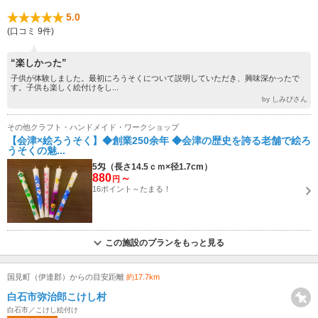
5.0
(口コミ 9件)
“楽しかった”
子供が体験しました。最初にろうそくについて説明していただき、興味深かったで
す。子供も楽しく絵付けをし...
by しみぴさん
その他クラフト・ハンドメイド・ワークショップ
【会津×絵ろうそく】◆創業250余年 ◆会津の歴史を誇る老舗で絵ろ
うそくの魅...
5匁（長さ14.5ｃｍ×径1.7cm）
880
～
円
16ポイント～たまる！
この施設のプランをもっと見る
国見町（伊達郡）からの目安距離
約17.7km
白石市弥治郎こけし村
白石市／こけし絵付け