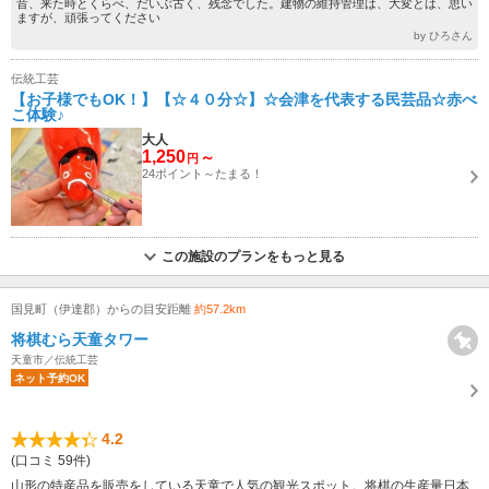
昔、来た時とくらべ、だいぶ古く、残念でした。建物の維持管理は、大変とは、思い
ますが、頑張ってください
by ひろさん
伝統工芸
【お子様でもOK！】【☆４０分☆】☆会津を代表する民芸品☆赤べ
こ体験♪
大人
1,250
～
円
24ポイント～たまる！
この施設のプランをもっと見る
国見町（伊達郡）からの目安距離
約57.2km
将棋むら天童タワー
天童市／伝統工芸
ネット予約OK
4.2
(口コミ 59件)
山形の特産品を販売をしている天童で人気の観光スポット。将棋の生産量日本