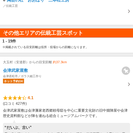
／伝統工芸
その他エリアの伝統工芸スポット
1 - 19件
※掲載されている目安距離は役所・役場からの距離になります。
大玉村（安達郡）からの目安距離
約37.3km
会津武家屋敷
会津若松市／ガラス細工作り
ネット予約OK
4.1
(口コミ 427件)
会津武家屋敷は会津藩家老西郷頼母邸を中心に重要文化財の旧中畑陣屋や会津
歴史資料館などが陣を連ねる総合ミュージアムパークです。
“だいぶ、古い”