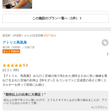
この施設のプラン一覧へ（1件）
国見町（伊達郡）からの目安距離
約27.5km
アトリエ蔦風庵
蔵王町（刈田郡）／伝統工芸
ネット予約OK
5.0
(口コミ 3件)
【アトリエ 蔦風庵】 みちのく宮城の地で培われた感性を土台に長い修練を重
ねて生まれた宮城の友禅は【和モダン】をコンセプトに完成度の高さと輝くエ
ネルギーを持って皆様にお届け...
“期待以上の出来に大満足！”
絵なんか何十年ぶりに描いたので、とてもドキドキしながら取り組みましたが、アド
バイスも分かりやすくて夢...
by 三日月さん