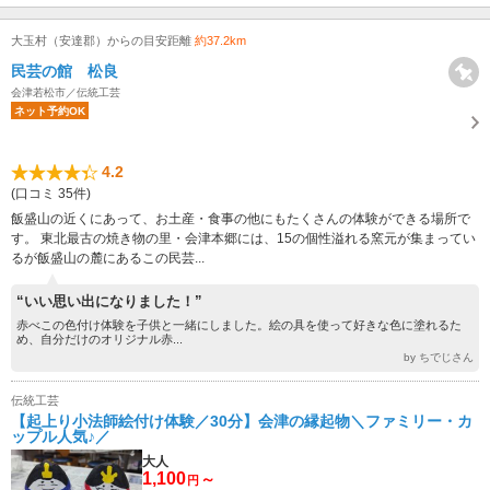
大玉村（安達郡）からの目安距離
約37.2km
民芸の館 松良
会津若松市／伝統工芸
ネット予約OK
4.2
(口コミ 35件)
飯盛山の近くにあって、お土産・食事の他にもたくさんの体験ができる場所で
す。 東北最古の焼き物の里・会津本郷には、15の個性溢れる窯元が集まってい
るが飯盛山の麓にあるこの民芸...
“いい思い出になりました！”
赤べこの色付け体験を子供と一緒にしました。絵の具を使って好きな色に塗れるた
め、自分だけのオリジナル赤...
by ちでじさん
伝統工芸
【起上り小法師絵付け体験／30分】会津の縁起物＼ファミリー・カ
ップル人気♪／
大人
1,100
～
円