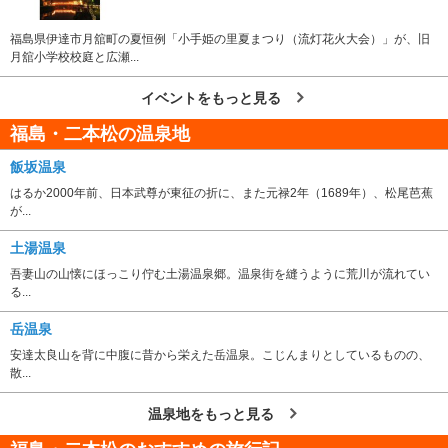
福島県伊達市月舘町の夏恒例「小手姫の里夏まつり（流灯花火大会）」が、旧
月舘小学校校庭と広瀬...
イベントをもっと見る
福島・二本松の温泉地
飯坂温泉
はるか2000年前、日本武尊が東征の折に、また元禄2年（1689年）、松尾芭蕉
が...
土湯温泉
吾妻山の山懐にほっこり佇む土湯温泉郷。温泉街を縫うように荒川が流れてい
る...
岳温泉
安達太良山を背に中腹に昔から栄えた岳温泉。こじんまりとしているものの、
散...
温泉地をもっと見る