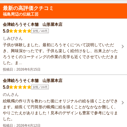
最新の高評価クチコミ
福島周辺の伝統工芸
会津絵ろうそく本舗 山形屋本店
5.0
女性／40代
しみぴさん
子供が体験しました。最初にろうそくについて説明していただ
き、興味深かったです。子供も楽しく絵付けをし、出来上がった
ろうそくのコーティングの作業の見学も近くでさせていただきま
した。ま...
投稿日：2026年6月15日
会津絵ろうそく本舗 山形屋本店
5.0
女性／20代
のんさん
絵蝋燭の作り方を教わった後にオリジナルの絵を描くことができ
ます。細長くて円筒形の蝋燭に絵を描くことがなかなか難しく、
やりごたえがありました！見本のデザインも豊富で参考になりま
した。
投稿日：2026年4月12日