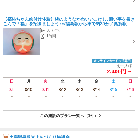
【福桃ちゃん絵付け体験】桃のようなかわいいこけし♪願い事を書き
こんで「福」を招きましょう♪≪福島駅から車で約30分／桑折駅か
ら徒歩20分≫
人形作り
1時間
オンラインカード決済専用
お一人様
2,400円～
日
月
火
水
木
金
土
日
8/9
8/10
8/11
8/12
8/13
8/14
8/15
8/16
この施設のプラン一覧へ（1件）
土湯温泉観光まちづくり協議会