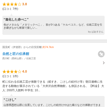
3.8
(口コミ 7件)
“進化した赤べこ”
色がメタルな「メタリックべこ」、首が3つある「ケルベコス」など、伝統工芸を引
き継ぎながら斬新で新しい...
by ばあすさん
国見町（伊達郡）からの目安距離
約74.7km
自然と匠の伝承館
西川町（西村山郡）／伝統工芸
4.0
(口コミ 1件)
町に伝わる伝統工芸が体験できる（紙すき、こけしの絵付け等）朝日連峰に生
息する動物が展示されている「大井沢自然博物館」も併設される。 【料金】 大
人: 200円 入館料 中学生: 10...
“こけし”
山形県西村山郡に位置しています。こけしの絵付けやはた織りなどの体験ができま