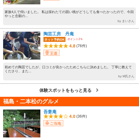
家族4人で伺いました。 私は採れたての固い桃がどうしても食べたかったので、今回
やっと念願の...
by まいさん
陶芸工房 丹庵
ポイント2％
ネット予約OK
4.8
(76件)
王道
初めての陶芸でしたが、口コミが良かったためこちらに決めました。 丁寧に教えて
くださり、また...
by M氏さん
体験スポットをもっと見る
福島・二本松のグルメ
吾妻庵
4.0
(36件)
ご当地