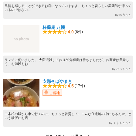
風情を感じることができるお店になっていますよ。ちょっと昔らしい雰囲気が漂って
いるのではない...
by ゆうさん
粋蕎庵 八幡
4.0
(6件)
ランチに伺いました。 大変混雑しており30分程度は待ちましたが、お蕎麦は美味し
く、お値段もお...
by ぷっちさん
支那そばやまき
4.5
(17件)
ご当地
二本松の駅から車で行くのに、ちょっと苦労して、こんな住宅地の中にあるんや、と
いう場所にお店...
by くまやんさん