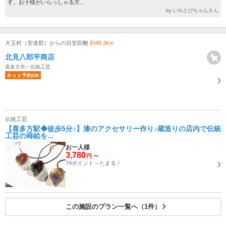
す。お子様がいらっしゃる方...
by いわとびちゃんさん
大玉村（安達郡）からの目安距離
約46.3km
北見八郎平商店
喜多方市／伝統工芸
ネット予約OK
伝統工芸
【喜多方駅◆徒歩5分♪】漆のアクセサリー作り♪蔵造りの店内で伝統
工芸の蒔絵を...
お一人様
3,780
～
円
74ポイント～たまる！
この施設のプラン一覧へ（1件）