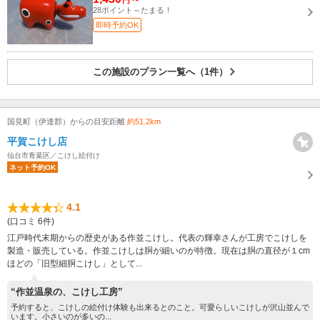
28ポイント～たまる！
即時予約OK
この施設のプラン一覧へ（1件）
国見町（伊達郡）からの目安距離
約51.2km
平賀こけし店
仙台市青葉区／こけし絵付け
ネット予約OK
4.1
(口コミ 6件)
江戸時代末期からの歴史がある作並こけし。代表の輝幸さんが工房でこけしを
製造・販売している。作並こけしは胴が細いのが特徴。現在は胴の直径が１cm
ほどの「旧型細胴こけし」として...
“作並温泉の、こけし工房”
予約すると、こけしの絵付け体験も出来るとのこと。可愛らしいこけしが沢山並んで
います。小さいのが多いの...