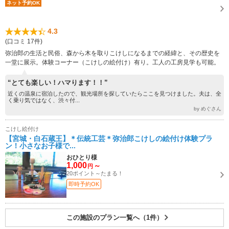
ネット予約OK
4.3
(口コミ 17件)
弥治郎の生活と民俗、森から木を取りこけしになるまでの経緯と、その歴史を
一堂に展示。体験コーナー（こけしの絵付け）有り。工人の工房見学も可能。
“とても楽しい！ハマります！！”
近くの温泉に宿泊したので、観光場所を探していたらここを見つけました。夫は、全
く乗り気ではなく、渋々付...
by めぐさん
こけし絵付け
【宮城・白石蔵王】＊伝統工芸＊弥治郎こけしの絵付け体験プラ
ン！小さなお子様で...
おひとり様
1,000
～
円
20ポイント～たまる！
即時予約OK
この施設のプラン一覧へ（1件）