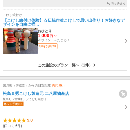
by ヨッチさん
こけし絵付け
【こけし絵付け体験】☆伝統作並こけしで思い出作り！お好きなデ
ザインを自由に描...
おひとり
1,000
～
円
20ポイント～たまる！
即時予約OK
この施設のプラン一覧へ（1件）
国見町（伊達郡）からの目安距離
約70.8km
松島直秀こけし製造元 二八屋物産店
松島町（宮城郡）／こけし絵付け
ネット予約OK
5.0
(口コミ 6件)