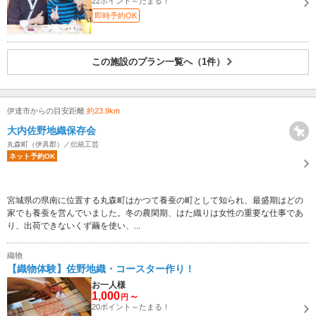
22ポイント～たまる！
即時予約OK
この施設のプラン一覧へ（1件）
伊達市からの目安距離
約23.9km
大内佐野地織保存会
丸森町（伊具郡）／伝統工芸
ネット予約OK
宮城県の県南に位置する丸森町はかつて養蚕の町として知られ、最盛期はどの
家でも養蚕を営んでいました。冬の農閑期、はた織りは女性の重要な仕事であ
り、出荷できないくず繭を使い、...
織物
【織物体験】佐野地織・コースター作り！
お一人様
1,000
～
円
20ポイント～たまる！