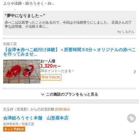
上り小法師・絵ろうそく・白...
“夢中になりました～”
赤べこは以前塗ったことがあるので、今回は小法師塗りにしました。 店員さんの丁
寧な説明後、小法師２体に...
by しもさん
伝統工芸
【会津★赤べこ絵付け体験】＜所要時間５0分＞オリジナルの赤べこ
を作ってみませ...
お一人様
1,320
～
円
26ポイント～たまる！
即時予約OK
この施設のプランをもっと見る
大玉村（安達郡）からの目安距離
約38.9km
会津絵ろうそく本舗 山形屋本店
会津若松市／伝統工芸
ネット予約OK