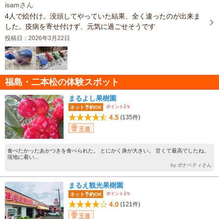
isamさん
4人で絵付け。没頭してやっていた結果、全く違ったのが出来ま
した。疫病を寄せ付けず、元気に過ごせそうです
投稿日：2026年3月22日
福島・二本松の体験スポット
まるよし果樹園
ポイント2％
ネット予約OK
4.5
(135件)
王道
食べたかったあかつきを食べられた。 とにかく身が大きい。 甘くて最高でしたね。
現地に着い...
by ボナペティさん
まるえ観光果樹園
ポイント2％
ネット予約OK
4.0
(121件)
王道