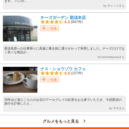
ます。 パンの...
by キャッツさん
チーズガーデン 那須本店
4.3
(947件)
ご当地
那須高原への仕事帰りに高速に乗る前に通りがかって利用しました。チーズだけでな
く色々な商品が...
by kanamisyusaさん
ナス・ショウゾウ カフェ
4.5
(157件)
ご当地
30年ほど前にこちらのお店のアールグレイの紅茶をお土産でいただき、今回那須の
旅行を計画したと...
by サキさん
グルメをもっと見る