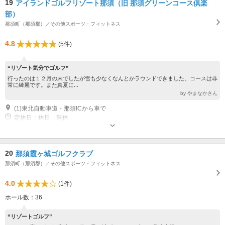
19
アイランドゴルフリゾート那須（旧 那須グリーンコース倶楽
部）
那須町（那須郡）／その他スポーツ・フィットネス
4.8
(5件)
“リゾート気分でゴルフ”
行ったのは１２月の末でしたが雪も少なくなんとかラウンドできました。コースは非
常に綺麗です。また真夏に...
by やまなかさん
(1)東北自動車道・那須ICから車で
定休日：休日 無休
20
那須霞ヶ城ゴルフクラブ
那須町（那須郡）／その他スポーツ・フィットネス
4.0
(1件)
ホール数：36
“リゾートゴルフ”