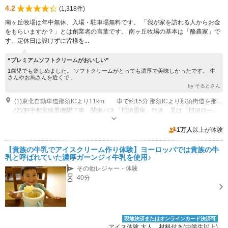
4.2
(1,318件)
南ヶ丘牧場は年中無休、入場・駐車場無料です。 「我が家を訪れる人からお金
をもらいますか？」とは創業者の言葉です。 南ヶ丘牧場の基本は「酪農家」で
す。定休日は設けずに皆様を...
“プレミアムソフトクリームがおいしい”
1歳児でも楽しめました。 ソフトクリームがとっても濃厚で美味しかったです。 牛
さんやお馬さんを近くで...
by そるとさん
(1)東北自動車道那須ICより11km 車で約15分 那須ICより那須街道を那須湯本温泉へ、一軒茶屋前交差点を左折して1km
(2)JR宇都宮線黒磯駅下車 関東バス「那須温泉」行き、又は「那須ロープウェイ」行きで２３分。一軒茶屋下車、徒歩１５分。
営業時間：8:00~17:30 季節・天候等により変更になる場合がございます
専用駐車場あり（無料）400台 大型駐車場5台
1万人
以上が体験
【貴族の牛乳でアイスクリーム作り体験】ヨーロッパでは貴族の牛
乳と呼ばれていた濃厚ガーンジィ牛乳を使用♪
その他レジャー・体験
40分
現地決済またはオンラインカード決済可
アイス体験 大人 材料付き(中学生以上)