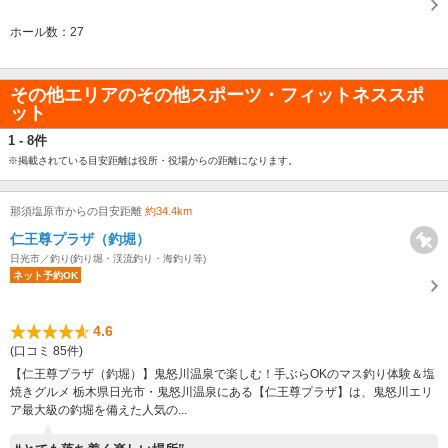
ホール数：27
その他エリアのその他スポーツ・フィットネススポ
ット
1 - 8件
※掲載されている目安距離は役所・役場からの距離になります。
那須塩原市からの目安距離
約34.4km
仁王尊プラザ（釣堀）
日光市／釣り(釣り堀・渓流釣り・海釣り等)
ネット予約OK
4.6
(口コミ 85件)
【仁王尊プラザ（釣堀）】鬼怒川温泉で楽しむ！手ぶらOKのマス釣り体験＆塩
焼きグルメ 栃木県日光市・鬼怒川温泉にある【仁王尊プラザ】は、鬼怒川エリ
ア最大級の釣堀を備えた人気の...