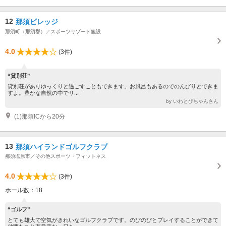
12
那須ビレッジ
那須町（那須郡）／スポーツリゾート施設
4.0
(3件)
“貸別荘”
貸別荘がありゆっくりと過ごすこともできます。お風呂もあるのでのんびりとできま
すよ。豊かな自然の中でリ...
by いわとびちゃんさん
(1)那須ICから20分
13
那須ハイランドゴルフクラブ
那須塩原市／その他スポーツ・フィットネス
4.0
(3件)
ホール数：18
“ゴルフ”
とても雄大で空気がきれいなゴルフクラブです。のびのびとプレイすることができて