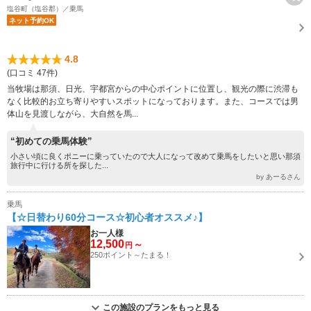
塩谷町（塩谷郡）／乗馬
ネット予約OK
4.8
(口コミ 47件)
当牧場は那須、日光、宇都宮からの中心ポイントに位置し、観光の際に渋滞も
なく比較的お立ち寄りやすいスポットになっております。また、コースでは男
体山を見渡しながら、大自然を馬...
“初めての乗馬体験”
小さい頃に良くポニーに乗っていたので大人になって改めて乗馬をしたいと思い那須
旅行中に行ける所を探した...
by あーるさん
乗馬
【☆日替わり60分コース☆初心者オススメ♪】
お一人様
12,500
～
円
250ポイント～たまる！
この施設のプランをもっと見る