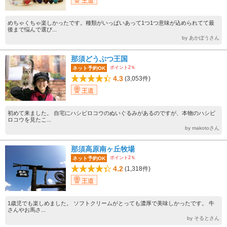
王道
めちゃくちゃ楽しかったです。種類がいっぱいあって1つ1つ意味が込められてて最
後まで悩んで選び...
by あかぼうさん
那須どうぶつ王国
ポイント2％
ネット予約OK
4.3
(3,053件)
王道
初めて来ました。 自宅にハシビロコウのぬいぐるみがあるのですが、本物のハシビ
ロコウを見たこ...
by makotoさん
那須高原南ヶ丘牧場
ポイント2％
ネット予約OK
4.2
(1,318件)
王道
1歳児でも楽しめました。 ソフトクリームがとっても濃厚で美味しかったです。 牛
さんやお馬さ...
by そるとさん