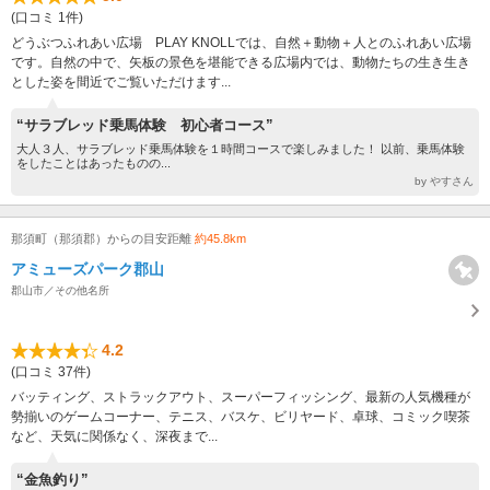
(口コミ 1件)
どうぶつふれあい広場 PLAY KNOLLでは、自然＋動物＋人とのふれあい広場
です。自然の中で、矢板の景色を堪能できる広場内では、動物たちの生き生き
とした姿を間近でご覧いただけます...
“サラブレッド乗馬体験 初心者コース”
大人３人、サラブレッド乗馬体験を１時間コースで楽しみました！ 以前、乗馬体験
をしたことはあったものの...
by やすさん
那須町（那須郡）からの目安距離
約45.8km
アミューズパーク郡山
郡山市／その他名所
4.2
(口コミ 37件)
バッティング、ストラックアウト、スーパーフィッシング、最新の人気機種が
勢揃いのゲームコーナー、テニス、バスケ、ビリヤード、卓球、コミック喫茶
など、天気に関係なく、深夜まで...
“金魚釣り”