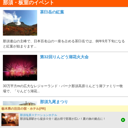
那須・板室のイベント
茶臼岳の紅葉
那須連山の主峰で、日本百名山の一座を占める茶臼岳では、例年9月下旬になる
と紅葉が始まります...
第32回りんどう湖花火大会
30万平方mの広大なレジャーランド・パーク那須高原りんどう湖ファミリー牧
場で、「りんどう湖花...
那須九尾まつり
栃木県の注目の宿・ホテル[PR]
那須塩原ステーションホテル
那須塩原駅から徒歩０分！超お得で部屋が広い！夏の旅の拠点に！