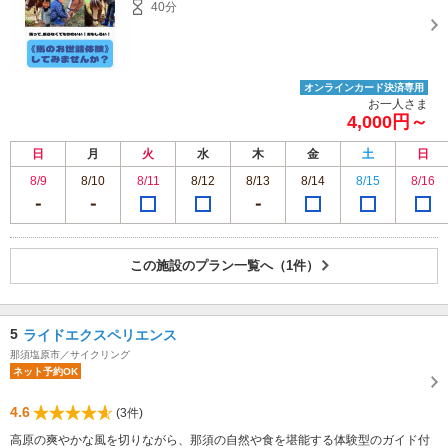
40分
オンラインカード決済専用
お一人さま
4,000円～
日
月
火
水
木
金
土
日
8/9
8/10
8/11
8/12
8/13
8/14
8/15
8/16
この施設のプラン一覧へ（1件）
5
ライドエクスペリエンス
那須塩原市／サイクリング
ネット予約OK
4.6
(3件)
高原の爽やかな風を切りながら、那須の自然や食を堪能する体験型のガイド付