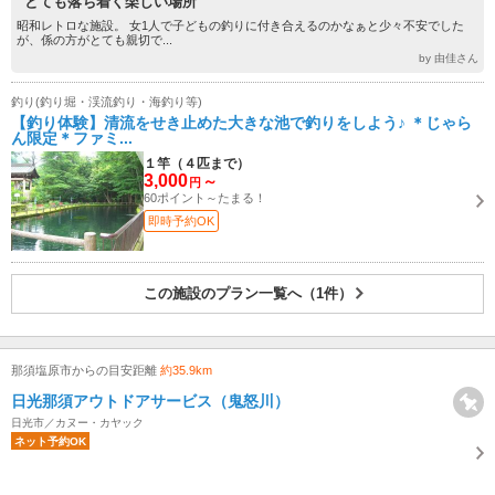
“とても落ち着く楽しい場所”
昭和レトロな施設。 女1人で子どもの釣りに付き合えるのかなぁと少々不安でした
が、係の方がとても親切で...
by 由佳さん
釣り(釣り堀・渓流釣り・海釣り等)
【釣り体験】清流をせき止めた大きな池で釣りをしよう♪ ＊じゃら
ん限定＊ファミ...
１竿（４匹まで）
3,000
～
円
60ポイント～たまる！
即時予約OK
この施設のプラン一覧へ（1件）
那須塩原市からの目安距離
約35.9km
日光那須アウトドアサービス（鬼怒川）
日光市／カヌー・カヤック
ネット予約OK