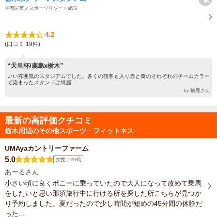
宇都宮市／スポーツリゾート施設
4.2
(口コミ 19件)
“天皇杯/鹿島x栃木”
いい雰囲気のスタジアムでした。多くの観客も入り赤と黄のそれぞれのチームカラー
で染まったスタンドは綺麗...
by 横鹿さん
最新の高評価クチコミ
栃木周辺のその他スポーツ・フィットネス
UMAyaカントリーファーム
5.0
女性／20代
あーるさん
小さい頃に良くポニーに乗っていたので大人になって改めて乗馬
をしたいと思い那須旅行中に行ける所を探した所こちらが見つか
り予約しました。夏だったので少し時間が短めの45分間の体験だ
った...