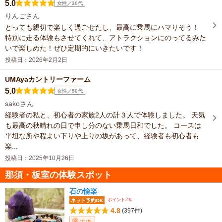
5.0
女性／20代
りんごさん
とっても親切で楽しく過ごせたし、最高に乗馬にハマりそう！
特別に走る体験もさせてくれて、アトラクションにのってるみた
いで楽しめた！ぜひ定期的にいきたいです！
投稿日：2026年2月2日
UMAyaカントリーファーム
5.0
女性／50代
sakoさん
経験者の私と、初心者の家族2人の計３人で体験しました。 天気
も最高の秋晴れの日で申し分のない乗馬日和でした。 コースは
平坦な所や程よい下りや上りの坂があって、経験者も初心者も
楽...
投稿日：2025年10月26日
那須・板室の体験スポット
石の愉楽
ポイント2％
ネット予約OK
4.8
(397件)