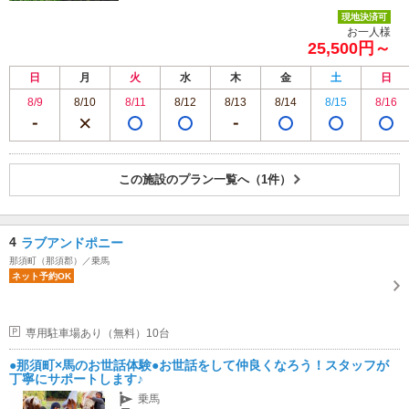
現地決済可
お一人様
25,500円～
日
月
火
水
木
金
土
日
8/9
8/10
8/11
8/12
8/13
8/14
8/15
8/16
この施設のプラン一覧へ（1件）
4
ラブアンドポニー
那須町（那須郡）／乗馬
ネット予約OK
専用駐車場あり（無料）10台
●那須町×馬のお世話体験●お世話をして仲良くなろう！スタッフが
丁寧にサポートします♪
乗馬