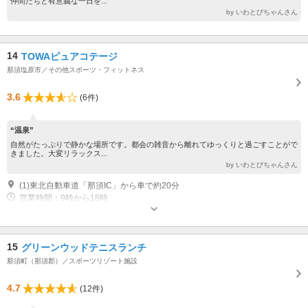
仲間たちと有意義な一日を...
by いわとびちゃんさん
14
TOWAピュアコテージ
那須塩原市／その他スポーツ・フィットネス
3.6
(6件)
“温泉”
自然がたっぷりで静かな場所です。都会の雑音から離れてゆっくりと過ごすことがで
きました。大変リラックス...
by いわとびちゃんさん
(1)東北自動車道「那須IC」から車で約20分
営業時間：9時から18時
15
グリーンウッドテニスランチ
那須町（那須郡）／スポーツリゾート施設
4.7
(12件)