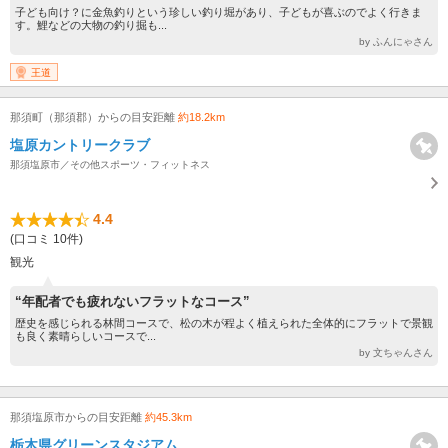
子ども向け？に金魚釣りという珍しい釣り堀があり、子どもが喜ぶのでよく行きま
す。鯉などの大物の釣り掘も...
by ふんにゃさん
王道
那須町（那須郡）からの目安距離
約18.2km
塩原カントリークラブ
那須塩原市／その他スポーツ・フィットネス
4.4
(口コミ 10件)
観光
“年配者でも疲れないフラットなコース”
歴史を感じられる林間コースで、松の木が程よく植えられた全体的にフラットで景観
も良く素晴らしいコースで...
by 文ちゃんさん
那須塩原市からの目安距離
約45.3km
栃木県グリーンスタジアム