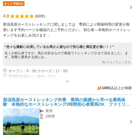
ネット予約OK
4.9
(60件)
那須高原ホーストレッキングに関しましては 季節により開催時間の変更が御
座います予約ページを確認の上ご予約ください。 初心者～本格的ホーストレッ
キングをお楽しみ頂けます ...
“色々な撮影に出演しているお馬さん達なので安心感と満足度が凄い！！”
全くの初心者ですが、馬が大好きなので家族でトレッキングさせて頂きました。 ま
ず、実際に乗馬する前にお...
by りょこりょこさん
オープン：9：00 クローズ：17：00
専用駐車場あり（無料）20台
1000人
以上が体験
那須高原ホーストレッキング外乗 乗馬の基礎から学べる乗馬体
験 本格的なホーストレッキング2時間初心者乗馬OK ファミリー
カップル 女性 那須高原で旅行イベント サプライズ 写真動画デ
乗馬
ータプレゼント
2時間