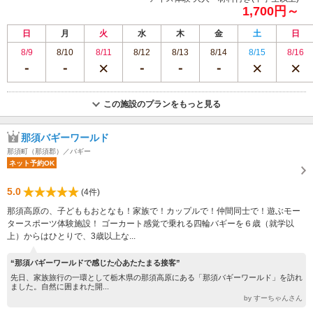
1,700円～
日
月
火
水
木
金
土
日
8/9
8/10
8/11
8/12
8/13
8/14
8/15
8/16
この施設のプランをもっと見る
那須バギーワールド
那須町（那須郡）／バギー
ネット予約OK
5.0
(4件)
那須高原の、子どももおとなも！家族で！カップルで！仲間同士で！遊ぶモー
タースポーツ体験施設！ ゴーカート感覚で乗れる四輪バギーを６歳（就学以
上）からはひとりで、3歳以上な...
“那須バギーワールドで感じた心あたたまる接客”
先日、家族旅行の一環として栃木県の那須高原にある「那須バギーワールド」を訪れ
ました。自然に囲まれた開...
by すーちゃんさん