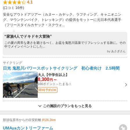
4.1
(口コミ 16件)
安全なアウトドアツアー（カヌー・カヤック、ラフティング、キャニオニン
グ、マウンテンバイク、トレッキング）の提供をモットーに元日本代表選手
（フリースタイルカヤック・スクウォ...
“家族4人でドキドキ大冒険”
この夏の異常な暑さを避けるべく、お盆を鬼怒川温泉でリフレッシュする旅に。その
中でメインイベントにした...
by あさぎさん
サイクリング
日光 鬼怒川パワースポットサイクリング 初心者向け 2.5時間
大人【中学生以上】
8,300
～
円
166ポイント～たまる！
即時予約OK
この施設のプランをもっと見る
那須塩原市からの目安距離
約26.2km
UMAyaカントリーファーム