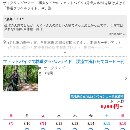
サイクリングツアー。 極太タイヤのファットバイクで砂利の林道を駆け抜ける
「林道グラベルライド」や、那...
“最高！！！”
生憎の天気でしたが、ガイドさんの楽しい人柄でずっと楽しかったです。 日常では
乗れない自転車体験、操作...
by kazuさん
(1)お車の場合：東北自動車道 黒磯板室IC出てすぐ。那須ガーデンアウトレット内。
(2)電車の場合：JR東北新幹線 那須塩原駅より、那須ガーデンアウトレットの無料シャトルバスで8分。
営業時間：9:00 ～ 18:00
ファットバイクで林道グラベルライド 渓流で淹れたてコーヒー付
サイクリング
3時間
現地決済またはオンラインカード決済可
お一人様
9,000円～
日
月
火
水
木
金
土
日
8/9
8/10
8/11
8/12
8/13
8/14
8/15
8/16