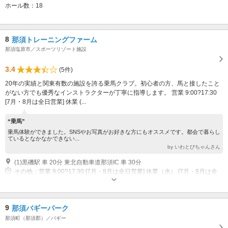
ホール数：18
8
那須トレーニングファーム
那須塩原市／スポーツリゾート施設
3.4
(5件)
20年の実績と関東有数の施設を誇る乗馬クラブ。初心者の方、馬と接したこと
がない方でも優秀なインストラクターが丁寧に指導します。 営業 9:00?17:30
[7月・8月は全日営業] 休業 (...
“乗馬”
乗馬体験ができました。SNSやお写真がお好きな方にもオススメです。都会で暮らし
ているとなかなかできない...
by いわとびちゃんさん
(1)黒磯駅 車 20分 東北自動車道那須IC 車 30分
その他：営業 9:00?17:30 [7月・8月は全日営業] 休業（水） [7月・8月は全
日営業]
9
那須バギーパーク
那須町（那須郡）／バギー