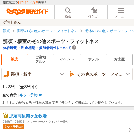
旅に役立つ
口コミ100万件
掲載！
検索
行きたい
メニュー
ゲスト
さん
観光
関東のその他スポーツ・フィットネス
栃木のその他スポーツ・フィ
那須・板室のその他スポーツ・フィットネス
体験時期・料金相場・参加者属性について
ご当地
観光
イベント
ホテル
お土産
グルメ
那須・板室
その他スポーツ・フィットネス
1 - 22件
（全22件中）
全て表示
ネット予約OK
おすすめの施設を当社独自の算出基準でランキング形式にしてご紹介しています。
那須高原南ヶ丘牧場
那須町（那須郡）／ソーセージ・ウィンナー作り
ネット予約OK