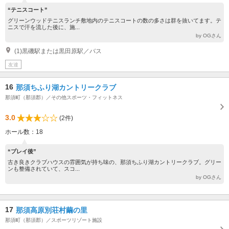
“テニスコート”
グリーンウッドテニスランチ敷地内のテニスコートの数の多さは群を抜いてます。テ
ニスで汗を流した後に、施...
by OGさん
(1)黒磯駅または黒田原駅／バス
友達
16
那須ちふり湖カントリークラブ
那須町（那須郡）／その他スポーツ・フィットネス
3.0
(2件)
ホール数：18
“プレイ後”
古き良きクラブハウスの雰囲気が持ち味の、那須ちふり湖カントリークラブ。グリー
ンも整備されていて、スコ...
by OGさん
17
那須高原別荘村繭の里
那須町（那須郡）／スポーツリゾート施設