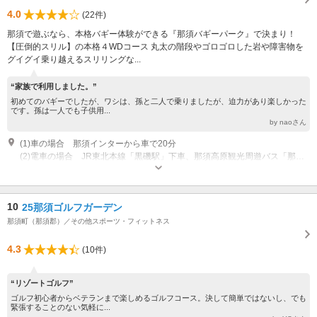
4.0
(22件)
那須で遊ぶなら、本格バギー体験ができる『那須バギーパーク』で決まり！
【圧倒的スリル】の本格４WDコース 丸太の階段やゴロゴロした岩や障害物を
グイグイ乗り越えるスリリングな...
“家族で利用しました。”
初めてのバギーでしたが、ワシは、孫と二人で乗りましたが、迫力があり楽しかった
です。孫は一人でも子供用...
by naoさん
(1)車の場合 那須インターから車で20分
(2)電車の場合 JR東北本線「黒磯駅」下車、那須高原観光周遊バス「那須ロープウェイ」方面バス「一軒茶屋」バス停下車徒歩15分
営業時間：10:00~16:30 ※変動あり 休業日：水曜日・天候不良の際
専用駐車場あり（無料）40台 大型車・バス等はご相談ください
10
25那須ゴルフガーデン
那須町（那須郡）／その他スポーツ・フィットネス
4.3
(10件)
“リゾートゴルフ”
ゴルフ初心者からベテランまで楽しめるゴルフコース。決して簡単ではないし、でも
緊張することのない気軽に...