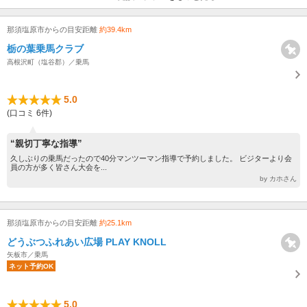
那須塩原市からの目安距離
約39.4km
栃の葉乗馬クラブ
高根沢町（塩谷郡）／乗馬
5.0
(口コミ 6件)
“親切丁寧な指導”
久しぶりの乗馬だったので40分マンツーマン指導で予約しました。 ビジターより会
員の方が多く皆さん大会を...
by カホさん
那須塩原市からの目安距離
約25.1km
どうぶつふれあい広場 PLAY KNOLL
矢板市／乗馬
ネット予約OK
5.0