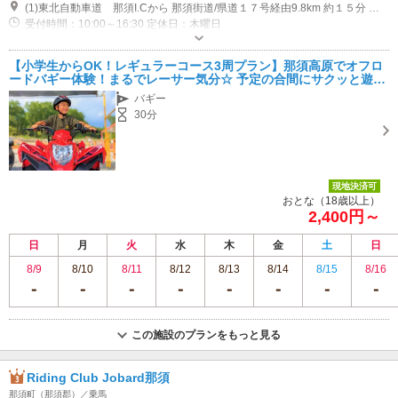
(1)東北自動車道 那須I.Cから 那須街道/県道１７号経由9.8km 約１５分 東北自動車道 黒磯板室I.Cから 県道３０号経由 14.3km 約２０分 ※カーナビ・地図アプリで住所検索すると広域表示になり違う場所が表示されます。 必ずグーグルマップで「那須バギーワールド」と検索してください。
受付時間：10:00～16:30 定休日：木曜日
専用駐車場あり（無料）20台
【小学生からOK！レギュラーコース3周プラン】那須高原でオフロ
ードバギー体験！まるでレーサー気分☆ 予定の合間にサクッと遊べ
る！ファミリーにもおすすめ
バギー
30分
現地決済可
おとな（18歳以上）
2,400円～
日
月
火
水
木
金
土
日
8/9
8/10
8/11
8/12
8/13
8/14
8/15
8/16
この施設のプランをもっと見る
Riding Club Jobard那須
那須町（那須郡）／乗馬