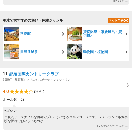
by YSさん
栃木でおすすめの遊び・体験ジャンル
ネット予約OK
貸切温泉・家族風呂・貸
博物館
切風呂
日帰り温泉
動物園・植物園
11
那須国際カントリークラブ
那須町（那須郡）／その他スポーツ・フィットネス
4.0
(20件)
ホール数：18
“ゴルフ”
比較的リーズナブルな価格でプレイができるゴルフコースです。レストランでもお手
頃な価格でおいしいものが...
by いわとびちゃんさん