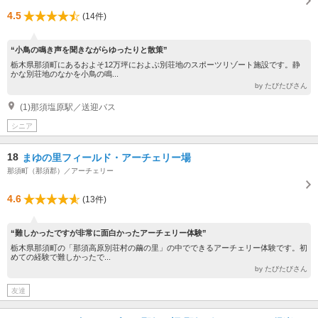
4.5
(14件)
“小鳥の鳴き声を聞きながらゆったりと散策”
栃木県那須町にあるおよそ12万坪におよぶ別荘地のスポーツリゾート施設です。静
かな別荘地のなかを小鳥の鳴...
by たびたびさん
(1)那須塩原駅／送迎バス
シニア
18
まゆの里フィールド・アーチェリー場
那須町（那須郡）／アーチェリー
4.6
(13件)
“難しかったですが非常に面白かったアーチェリー体験”
栃木県那須町の「那須高原別荘村の繭の里」の中でできるアーチェリー体験です。初
めての経験で難しかったで...
by たびたびさん
友達