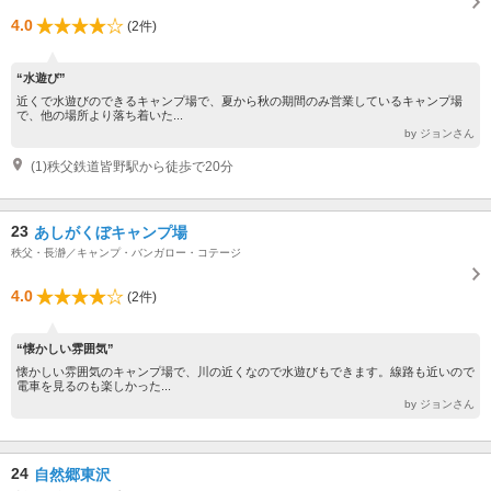
4.0
(2件)
“水遊び”
近くで水遊びのできるキャンプ場で、夏から秋の期間のみ営業しているキャンプ場
で、他の場所より落ち着いた...
by ジョンさん
(1)秩父鉄道皆野駅から徒歩で20分
23
あしがくぼキャンプ場
秩父・長瀞／キャンプ・バンガロー・コテージ
4.0
(2件)
“懐かしい雰囲気”
懐かしい雰囲気のキャンプ場で、川の近くなので水遊びもできます。線路も近いので
電車を見るのも楽しかった...
by ジョンさん
24
自然郷東沢