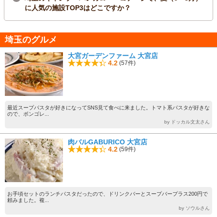
に人気の施設TOP3はどこですか？
埼玉のグルメ
大宮ガーデンファーム 大宮店
4.2
(57件)
最近スープパスタが好きになってSNS見て食べに来ました。トマト系パスタが好きな
ので、ボンゴレ...
by ドッカル文太さん
肉バルGABURICO 大宮店
4.2
(59件)
お手頃セットのランチパスタだったので、ドリンクバーとスープバープラス200円で
頼みました。複...
by ソウルさん