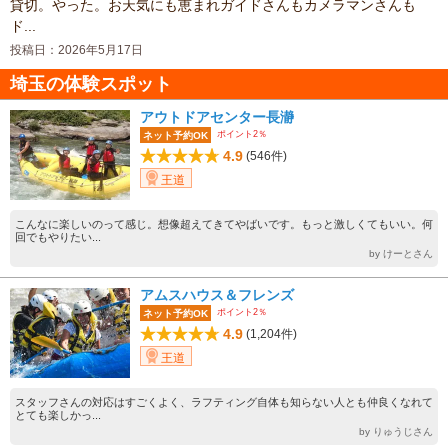
貸切。やった。お天気にも恵まれガイドさんもカメラマンさんも
ド...
投稿日：2026年5月17日
埼玉の体験スポット
アウトドアセンター長瀞
ポイント2％
ネット予約OK
4.9
(546件)
王道
こんなに楽しいのって感じ。想像超えてきてやばいです。もっと激しくてもいい。何
回でもやりたい...
by けーとさん
アムスハウス＆フレンズ
ポイント2％
ネット予約OK
4.9
(1,204件)
王道
スタッフさんの対応はすごくよく、ラフティング自体も知らない人とも仲良くなれて
とても楽しかっ...
by りゅうじさん