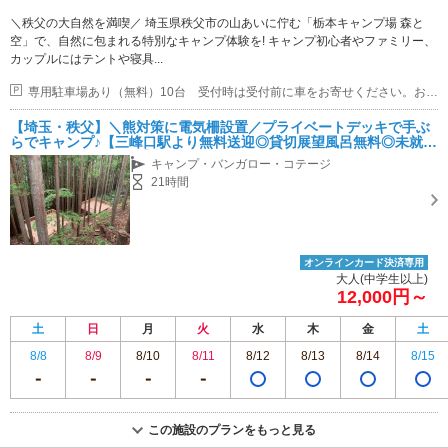
＼秩父の大自然を満喫／ 埼玉県秩父市の山あいに佇む「栃本キャンプ場 森と
空」で、自然に包まれる特別なキャンプ体験を! キャンプ初心者やファミリー、
カップルにはテントや寝具...
専用駐車場あり（無料）10台 受付時は受付前に車をお寄せください。お荷物運搬後、駐車場をご案内いたします。
【埼玉・秩父】＼熊対策に電気柵設置／プライベートデッキで手ぶ
らでキャンプ♪【三峰口駅より無料送迎◎貸切展望風呂無料◎未就学
児無料◎ペットOK◎】ファミリー・カップル・友人・女性におすす
キャンプ・バンガロー・コテージ
め♪
21時間
オンラインカード決済専用
大人(中学生以上)
12,000円～
土
日
月
火
水
木
金
土
8/8
8/9
8/10
8/11
8/12
8/13
8/14
8/15
この施設のプランをもっと見る