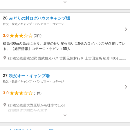
営業：4月～10月 4月1日～10月31日/予約3月1日～
26
みどりの村ログハウスキャンプ場
秩父・長瀞／キャンプ・バンガロー・コテージ
3.0
(2件)
標高400mの高台にあり、展望の良い尾根沿いに8棟のログハウスが点在してい
る。 【施設情報】コテージ・ケビン：55人
(1)秩父鉄道秩父駅 西武観光バス 吉田元気村行き 上吉田支所 徒歩 40分 上吉田支所 徒歩 40分 西武鉄道西武秩父駅 西武観光バス 吉田元気村行き
27
秩父オートキャンプ場
秩父・長瀞／キャンプ・バンガロー・コテージ
3.0
(1件)
(1)秩父鉄道大野原駅から徒歩で15分
(2)関越道花園ICから車で
営業：4月1日～11月15日 8:00～18:00 管理人の常駐時間