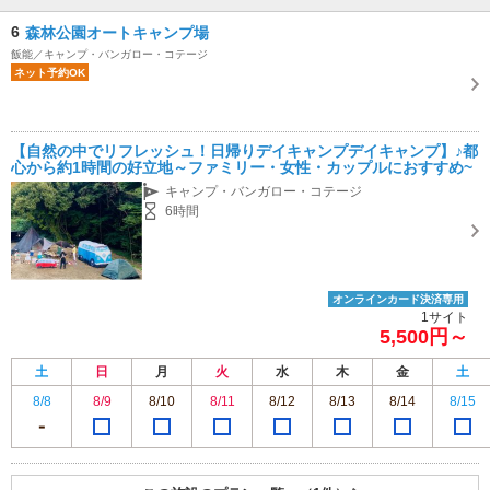
6
森林公園オートキャンプ場
飯能／キャンプ・バンガロー・コテージ
ネット予約OK
【自然の中でリフレッシュ！日帰りデイキャンプデイキャンプ】♪都
心から約1時間の好立地～ファミリー・女性・カップルにおすすめ~
キャンプ・バンガロー・コテージ
6時間
オンラインカード決済専用
1サイト
5,500円～
土
日
月
火
水
木
金
土
8/8
8/9
8/10
8/11
8/12
8/13
8/14
8/15