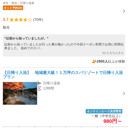
本庄・熊谷／日帰り温泉
ネット予約OK
3.7
(70件)
観光
“以前から知っていましたが。”
以前から知っていましたが行った事が無かったので今回クーポン利用でお得に利用出
来ました。 始めてのスパ...
by たえちんさん
2900人
以上が体験
【日帰り入浴】 地域最大級！１万坪のスパリゾートで日帰り入浴
プラン
日帰り温泉
12時間
オンラインカード決済専用
一般（中学生以上）
980円～