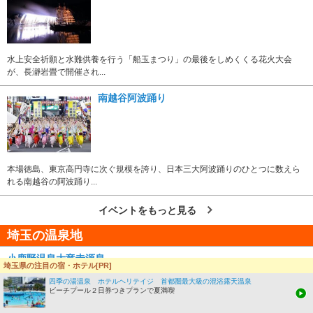
水上安全祈願と水難供養を行う「船玉まつり」の最後をしめくくる花火大会
が、長瀞岩畳で開催され...
南越谷阿波踊り
本場徳島、東京高円寺に次ぐ規模を誇り、日本三大阿波踊りのひとつに数えら
れる南越谷の阿波踊り...
イベントをもっと見る
埼玉の温泉地
小鹿野温泉大竜寺源泉
埼玉県の注目の宿・ホテル[PR]
関越自動車道花園ＩＣより約４５分。秩父の山奥に位置するこの温泉。泉質は
四季の湯温泉 ホテルヘリテイジ 首都圏最大級の混浴露天温泉
メ...
ビーチプール２日券つきプランで夏満喫