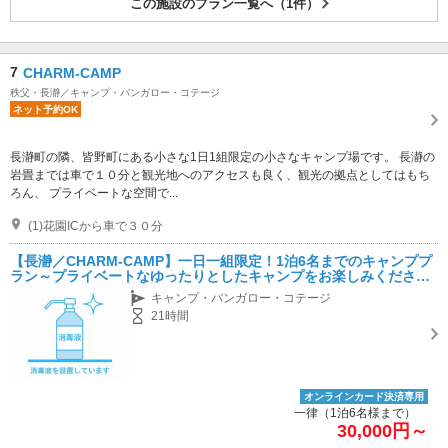
この施設のプラン一覧へ（1件）
7
CHARM-CAMP
秩父・長瀞／キャンプ・バンガロー・コテージ
ネット予約OK
長瀞町の隣、皆野町にある小さな1日1組限定の小さなキャンプ場です。 長瀞の
岩畳までは車で１０分と観光地へのアクセスも良く、観光の拠点としてはもち
ろん、 プライベートな空間で...
(1)花園ICから車で３０分
【長瀞／CHARM-CAMP】一日一組限定！1泊6名までのキャンププ
ラン～プライベートなゆったりとしたキャンプをお楽しみください
～
キャンプ・バンガロー・コテージ
21時間
オンラインカード決済専用
一律（1泊6名様まで）
30,000円～