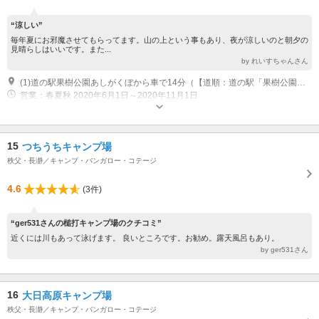
“涼しい”
毎年夏にお邪魔させてもらってます。山の上という事もあり、夜が涼しいのと朝夕の
見晴らしはいいです。また...
by れいすちゃんさん
(1)道の駅果樹公園あしがくぼから車で14分（【道順：道の駅「果樹公園あしがくぼ」近くから、あしがくぼ果樹公園村へ抜けて、木ノ子茶屋を通り、さらに2km程峠道を上ると看板が見えてきます。】）
営業：春夏秋 2020年6月1日～2020年11月1日
15
つちうちキャンプ場
秩父・長瀞／キャンプ・バンガロー・コテージ
4.6
(3件)
“ger531さんの槌打キャンプ場のクチコミ”
近くには川もあって泳げます。 良いところです。お勧め。露天風呂もあり。
by ger531さん
16
大日高原キャンプ場
秩父・長瀞／キャンプ・バンガロー・コテージ