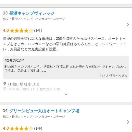
13
長瀞キャンプヴィレッジ
秩父・長瀞／キャンプ・バンガロー・コテージ
4.0
(1件)
長瀞の岩畳を望む広大な敷地は，250台収容のたっぷりスペース。オートキャ
ンプをはじめ，バンガローなどの宿泊施設はもちろんのこと，シャワー，トイ
レ，お風呂などの充実設備も設置...
“自然のなか”
彩の国キャンプ村へようこそ森林と渓流に囲まれた豊かな自然の中でキャンプはいい
ですよ。気分よく寝れまし...
by れいすちゃんさん
(1)樋口駅 徒歩 10分
その他：開設 3月上旬?12月上旬
14
グリーンビュー丸山オートキャンプ場
秩父・長瀞／キャンプ・バンガロー・コテージ
4.0
(1件)