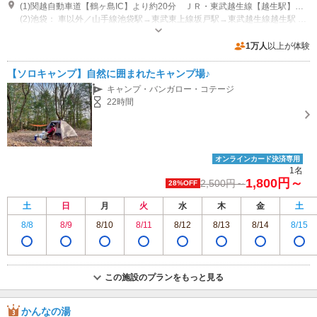
(1)関越自動車道【鶴ヶ島IC】より約20分 ＪＲ・東武越生線【越生駅】より路線バス又はタクシーで約10分
(2)池袋： 車以外／山手線池袋駅→東武東上線坂戸駅→東武越生線越生駅 車／首都高速東池袋→外環道美女木ＪＣＴ→関越自動車道練馬ＪＣＴ～関越自動車道 鶴ヶ島IC～鶴ヶ島ＩＣ日高方面→脚折町四丁目右折→毛呂山・越生方面
営業：●レストラン紅梅 ランチタイム／11:30～14:30(オーダーストップ
14:00) 営業：●日帰り温泉 梅の湯 9:00～21:00(最終受付20:00) 営業：●
1万人
以上が体験
ブルーシールアイス 10:00～18:00 営業：●テニスコート／多目的体育館
専用駐車場あり（無料）430台
7:00～21:00 営業：●ゴルフ練習場 4月～10月 6:00～21:00／11月～3月
【ソロキャンプ】自然に囲まれたキャンプ場♪
6:00～19:00 営業：●プール(夏期のみ) 10:00～17:00 営業：●ホテル売店
キャンプ・バンガロー・コテージ
8：00～20：00 その他：●1400冊のマンガコーナー
22時間
オンラインカード決済専用
1名
1,800円～
2,500円～
28%OFF
土
日
月
火
水
木
金
土
8/8
8/9
8/10
8/11
8/12
8/13
8/14
8/15
この施設のプランをもっと見る
かんなの湯