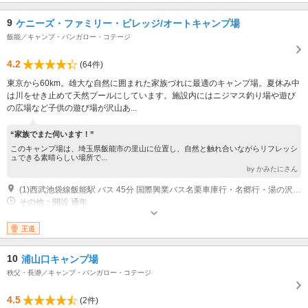
9
ケニーズ・ファミリー・ビレッジ/オートキャンプ場
飯能／キャンプ・バンガロー・コテージ
4.2
(64件)
東京から60km。雄大な自然に囲まれた家族づれに最適のキャンプ場。夏休み中
は川をせき止めて天然プールにしています。施設内にはニジマス釣り場や遊び
の広場など子供の遊び場が沢山あ...
“家族でまた伺います！”
このキャンプ場は、埼玉県飯能市の里山に位置し、自然と触れ合いながらリフレッシ
ュできる素晴らしい場所で...
by かみたにさん
(1)西武池袋線飯能駅 バス 45分 国際興業バス名栗車庫行・名郷行・湯の沢行 連慶橋バス停下車 連慶橋 徒歩 7分 関越自動車道 車 80分 「川越」「鶴ヶ島」インターより約１時間２０分。 中央自動車道 車 80分 「八王子」インターより青梅経由で約１時間２０分。 圏央道青梅IC 車 40分 圏央道狭山日高ＩＣ 車 40分 県道馬引沢飯能線（347号）、国道２９９号、県道飯能下名栗線（70）を経由
その他：開設 通年
王道
10
浦山口キャンプ場
秩父・長瀞／キャンプ・バンガロー・コテージ
4.5
(2件)