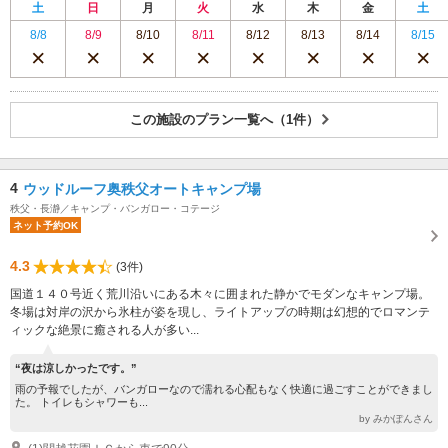
土
日
月
火
水
木
金
土
8/8
8/9
8/10
8/11
8/12
8/13
8/14
8/15
この施設のプラン一覧へ（1件）
4
ウッドルーフ奥秩父オートキャンプ場
秩父・長瀞／キャンプ・バンガロー・コテージ
ネット予約OK
4.3
(3件)
国道１４０号近く荒川沿いにある木々に囲まれた静かでモダンなキャンプ場。
冬場は対岸の沢から氷柱が姿を現し、ライトアップの時期は幻想的でロマンテ
ィックな絶景に癒される人が多い...
“夜は涼しかったです。”
雨の予報でしたが、バンガローなので濡れる心配もなく快適に過ごすことができまし
た。 トイレもシャワーも...
by みかぽんさん