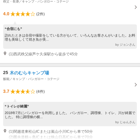
秩父・長瀞／キャンプ・バンガロー・コテージ
4.0
(2件)
“合宿にも”
訪れたときは合宿や撮影をしている方がもいて、いろんなお客さんがいました。お料
理も美味しくて焼き魚が美...
by ジョンさん
(1)西武秩父線芦ケ久保駅から徒歩で45分
25
木のむらキャンプ場
飯能／キャンプ・バンガロー・コテージ
3.7
(4件)
“トイレが綺麗”
2018年7月にバンガローを利用しました。 バンガロー、調理棟、トイレ、川が綺麗で
した。 特に調理棟の横...
by じゅんさん
(1)関越道東松山ICまたは嵐山小川ICから車で50分
(2)圏央道鶴ヶ島ICまたは狭山日高ICから車で70分