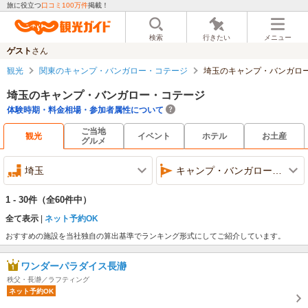
旅に役立つ
口コミ100万件
掲載！
検索
行きたい
メニュー
ゲスト
さん
観光
関東のキャンプ・バンガロー・コテージ
埼玉のキャンプ・バンガロ
埼玉のキャンプ・バンガロー・コテージ
体験時期・料金相場・参加者属性について
ご当地
観光
イベント
ホテル
お土産
グルメ
埼玉
キャンプ・バンガロー・コテージ
1 - 30件
（全60件中）
全て表示
ネット予約OK
おすすめの施設を当社独自の算出基準でランキング形式にしてご紹介しています。
ワンダーパラダイス長瀞
秩父・長瀞／ラフティング
ネット予約OK