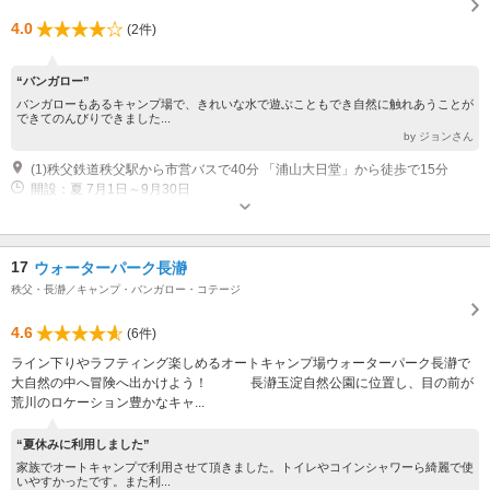
4.0
(2件)
“バンガロー”
バンガローもあるキャンプ場で、きれいな水で遊ぶこともでき自然に触れあうことが
できてのんびりできました...
by ジョンさん
(1)秩父鉄道秩父駅から市営バスで40分 「浦山大日堂」から徒歩で15分
開設：夏 7月1日～9月30日
17
ウォーターパーク長瀞
秩父・長瀞／キャンプ・バンガロー・コテージ
4.6
(6件)
ライン下りやラフティング楽しめるオートキャンプ場ウォーターパーク長瀞で
大自然の中へ冒険へ出かけよう！ 長瀞玉淀自然公園に位置し、目の前が
荒川のロケーション豊かなキャ...
“夏休みに利用しました”
家族でオートキャンプで利用させて頂きました。トイレやコインシャワーら綺麗で使
いやすかったです。また利...