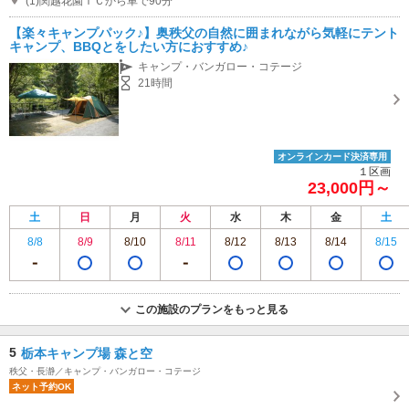
(1)関越花園ＩＣから車で90分
【楽々キャンプパック♪】奥秩父の自然に囲まれながら気軽にテント
キャンプ、BBQとをしたい方におすすめ♪
キャンプ・バンガロー・コテージ
21時間
オンラインカード決済専用
１区画
23,000円～
土
日
月
火
水
木
金
土
8/8
8/9
8/10
8/11
8/12
8/13
8/14
8/15
この施設のプランをもっと見る
5
栃本キャンプ場 森と空
秩父・長瀞／キャンプ・バンガロー・コテージ
ネット予約OK