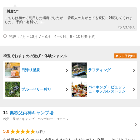
“川遊び”
こちらは初めて利用した場所でしたが、 管理人の方がとても親切に対応してくれま
した。 予約・有料で、1...
by なびさん
開設：7月～10月 7～8月 4～6月、9～10月要予約
埼玉でおすすめの遊び・体験ジャンル
ネット予約OK
日帰り温泉
ラフティング
バイキング・ビュッフ
ブルーベリー狩り
ェ・ホテルレストラン
11
奥秩父両神キャンプ場
秩父・長瀞／キャンプ・バンガロー・コテージ
5.0
(2件)
自然豊かな木立の中で、小鳥のさえずり、すがすがしい空気。 川のほとりにバ