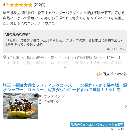
4.9
(212件)
埼玉県秩父郡長瀞町に位置するワンダーパラダイス長瀞は河原が眼下に広がる
自然いっぱいの景色で、小さなお子様連れでも安心なキッズスペースを完備し
た、おしゃれなコンテナハウスで...
“夏の最高な体験”
小1と親2人で参加させていただきました。 スタッフの方、皆様本当に親切で楽しく
仕事をされている様子は参...
by まいこさん
(1)お車でお越しの場合：（混んでいなければ関越花園ICから約15分） 1.関越花園ICを降りて寄居方面へ 2.波久礼駅を過ぎて2㎞程進むと左手に看板があるので、そこを左折して下さい。 3.踏切を渡ってすぐ左に施設があります。 （踏切の幅がやや狭いので自信のない方は手前の駐車場をご利用ください。一応マイクロバスも通れる幅です。）
(2)電車でお越しの場合：（徒歩約25分） 1.池袋から東武東上線で寄居行き（途中小川町で接続します） 2.寄居駅からタクシーで10分です。 3.若しくは寄居駅から秩父線に乗り換え波久礼駅で下車。 5.徒歩で長瀞方面に約２㎞進むと左手に看板があり、そこを左折、踏切を渡ると直ぐ左に施設があります。 （波久礼駅から送迎出来ますので、お問い合わせ下さい。）
営業時間：８：３０～１８：００
専用駐車場あり（無料）20台 近隣に第二駐車場あり
1万人
以上が体験
埼玉・長瀞大満喫ラフティングコース！！全長約7ｋｍ！駐車場、温
水シャワー、ロッカー、写真ダウンロードすべて無料！！☆川遊び
☆自然満喫☆ファミリー・カップル・女性グループにおすすめ☆
ラフティング
2時間45分
現地決済またはオンラインカード決済可
お一人様