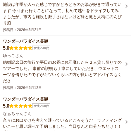
施設は年季が入った感じですがとろとろのお湯が好きで通ってい
ます 今回また行くことになって、初めて越生をドライブしてみ
ましたが、市内も施設も派手さはないけど緑と滝と人柄にのんび
り癒...
投稿日：2026年6月21日
ワンダーパラダイス長瀞
5.0
女性／40代
ゆっこさん
結婚記念日の旅行で平日のお昼にお邪魔したら２人貸し切りでの
ツアーでした。 事前の説明も丁寧にしていただき、ウエットス
ーツを借りたのですがキツいくらいの方が良いとアドバイスもく
ださ...
投稿日：2026年6月12日
ワンダーパラダイス長瀞
5.0
女性／50代
なぁちゃんさん
久々にお出かけを考えて迷っているところそうだ！ラフティング
いこーと思い調べて予約しました。当日なんと自分たちだけ！！