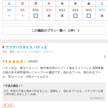
土
日
月
火
水
木
金
土
8/8
8/9
8/10
8/11
8/12
8/13
8/14
8/15
この施設のプラン一覧へ（1件）
8
アクアパラダイス パティオ
本庄・熊谷／キャンプ・バンガロー・コテージ
3.9
(352件)
パティオは、南ヨーロッパ、地中海沿岸のリゾート地をイメージした北関東最
大級の全天候型屋内レジャープール施設です。流れるプール、波の出るプー
ル、50メートル・100メートルのス...
“子供大満足！”
小2、年長の子供と初めて行きました。混雑なく、流れるプールも、スライダーも思
う存分楽しめました！お値...
by EriAoさん
王道