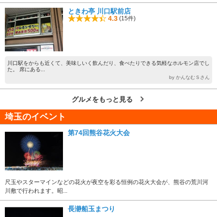
ときわ亭 川口駅前店
4.3
(15件)
川口駅をからも近くて、美味しいく飲んだり、食べたりできる気軽なホルモン店でし
た。 席にある...
by かんなむＳさん
グルメをもっと見る
埼玉のイベント
第74回熊谷花火大会
尺玉やスターマインなどの花火が夜空を彩る恒例の花火大会が、熊谷の荒川河
川敷で行われます。昭...
長瀞船玉まつり