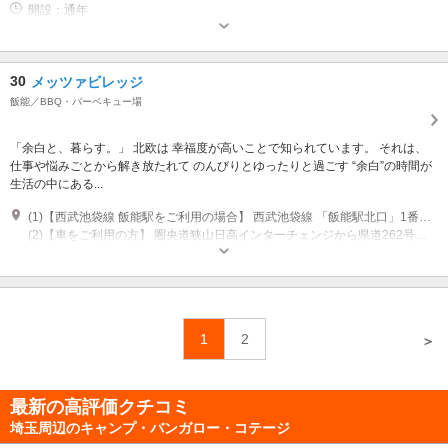
開設：通年
30
メッツァビレッジ
飯能／BBQ・バーベキュー場
「余白と、暮らす。」 北欧は 幸福度が高いことで知られています。 それは、
仕事や悩みごとから解き放たれて のんびりとゆったりと過ごす “余白”の時間が
生活の中にある...
(1)【西武池袋線 飯能駅をご利用の場合】 西武池袋線 「飯能駅北口」1番乗場より 「メッツァ」行き直行バス（国際興業・西武バス・イーグルバス運行）及び 「メッツァ経由武蔵高萩駅」行き路線バス（イーグルバス運行）、 メッツァ停留所下車（所要時間約13分）
(2)【車をご利用の方】 圏央道狭山日高インターチェンジから県道262号線経由約5.4km 圏央道青梅インターチェンジから県道218号線経由約11km 飯能駅北口から宮沢湖入り口まで約3.2km ※カーナビゲーションシステムをご利用の場合は、「メッツァ駐車場」入口となる「宮沢27-44」とご入力いただくのがおすすめです。
営業時間：平日10:00～18:00、土日祝10:00～19:00 ※施設・店舗ごとに異
なるため詳細は公式サイトをご覧ください
1
2
＞
最新の高評価クチコミ
埼玉周辺のキャンプ・バンガロー・コテージ