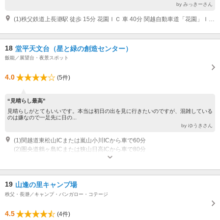
by みっきーさん
(1)秩父鉄道上長瀞駅 徒歩 15分 花園ＩＣ 車 40分 関越自動車道「花園」ＩＣ下車、秩父方面へ
18
堂平天文台（星と緑の創造センター）
飯能／展望台・夜景スポット
4.0
(5件)
“見晴らし最高”
見晴らしがとてもいいです。本当は初日の出を見に行きたいのですが、混雑している
のは嫌なので一足先に日の...
by ゆうきさん
(1)関越道東松山ICまたは嵐山小川ICから車で60分
(2)圏央道鶴ヶ島ICまたは狭山日高ICから車で80分
受付時間：3月～10月 9:30～17:30 要問合せ 営業：11月～12月 9:30～
16:30 要問合せ 1～2月は休業（土日は予約受付可） その他：金 19:00～
21:00 星空観望会 第2、第4金曜日
19
山逢の里キャンプ場
秩父・長瀞／キャンプ・バンガロー・コテージ
4.5
(4件)