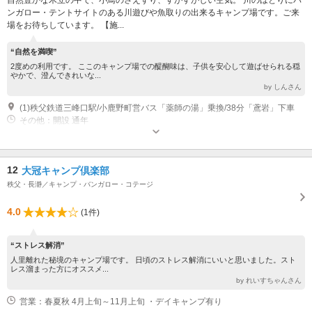
ンガロー・テントサイトのある川遊びや魚取りの出来るキャンプ場です。ご来
場をお待ちしています。 【施...
“自然を満喫”
2度めの利用です。 ここのキャンプ場での醍醐味は、子供を安心して遊ばせられる穏
やかで、澄んできれいな...
by しんさん
(1)秩父鉄道三峰口駅/小鹿野町営バス「薬師の湯」乗換/38分「鳶岩」下車
その他：開設 通年
12
大冠キャンプ倶楽部
秩父・長瀞／キャンプ・バンガロー・コテージ
4.0
(1件)
“ストレス解消”
人里離れた秘境のキャンプ場です。 日頃のストレス解消にいいと思いました。スト
レス溜まった方にオススメ...
by れいすちゃんさん
営業：春夏秋 4月上旬～11月上旬 ・デイキャンプ有り