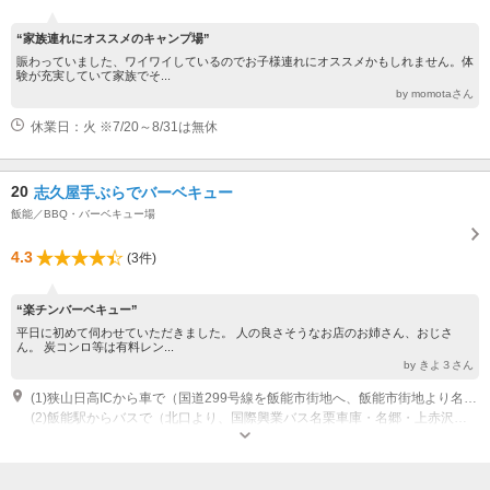
“家族連れにオススメのキャンプ場”
賑わっていました、ワイワイしているのでお子様連れにオススメかもしれません。体
験が充実していて家族でそ...
by momotaさん
休業日：火 ※7/20～8/31は無休
20
志久屋手ぶらでバーベキュー
飯能／BBQ・バーベキュー場
4.3
(3件)
“楽チンバーベキュー”
平日に初めて伺わせていただきました。 人の良さそうなお店のお姉さん、おじさ
ん。 炭コンロ等は有料レン...
by きよ３さん
(1)狭山日高ICから車で（国道299号線を飯能市街地へ、飯能市街地より名栗方面へ直進約10km)
(2)飯能駅からバスで（北口より、国際興業バス名栗車庫・名郷・上赤沢行き) 茶内バス停から徒歩で１分
営業：4月～11月 9:00～17:00 ストアーは通年営業。バーベキュー＆川遊び
は4月～11月営業。