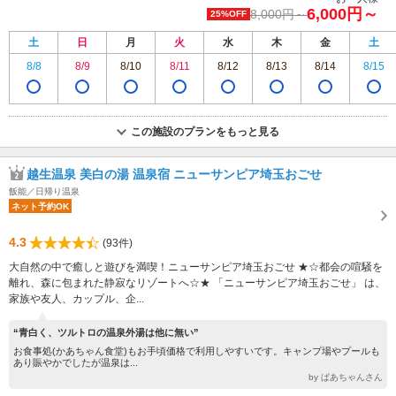
6,000円～
8,000円～
25%OFF
土
日
月
火
水
木
金
土
8/8
8/9
8/10
8/11
8/12
8/13
8/14
8/15
この施設のプランをもっと見る
越生温泉 美白の湯 温泉宿 ニューサンピア埼玉おごせ
飯能／日帰り温泉
ネット予約OK
4.3
(93件)
大自然の中で癒しと遊びを満喫！ニューサンピア埼玉おごせ ★☆都会の喧騒を
離れ、森に包まれた静寂なリゾートへ☆★ 「ニューサンピア埼玉おごせ」 は、
家族や友人、カップル、企...
“青白く、ツルトロの温泉外湯は他に無い”
お食事処(かあちゃん食堂)もお手頃価格で利用しやすいです。キャンプ場やプールも
あり賑やかでしたが温泉は...
by ぱあちゃんさん