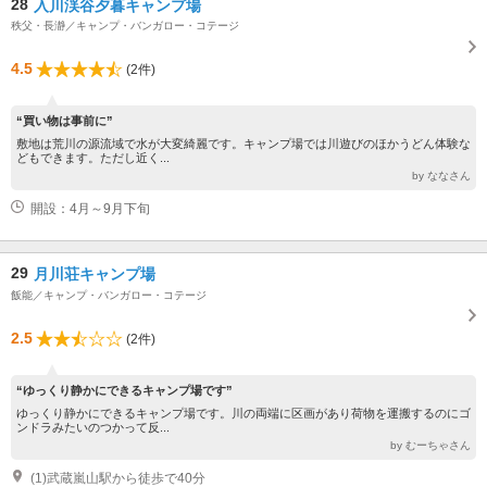
28
入川渓谷夕暮キャンプ場
秩父・長瀞／キャンプ・バンガロー・コテージ
4.5
(2件)
“買い物は事前に”
敷地は荒川の源流域で水が大変綺麗です。キャンプ場では川遊びのほかうどん体験な
どもできます。ただし近く...
by ななさん
開設：4月～9月下旬
29
月川荘キャンプ場
飯能／キャンプ・バンガロー・コテージ
2.5
(2件)
“ゆっくり静かにできるキャンプ場です”
ゆっくり静かにできるキャンプ場です。川の両端に区画があり荷物を運搬するのにゴ
ンドラみたいのつかって反...
by むーちゃさん
(1)武蔵嵐山駅から徒歩で40分