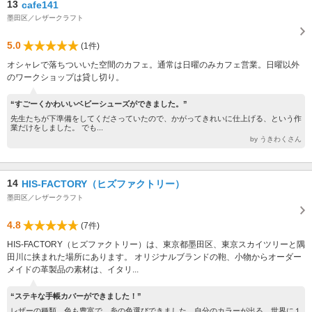
13
cafe141
墨田区／レザークラフト
5.0
(1件)
オシャレで落ちついいた空間のカフェ。通常は日曜のみカフェ営業。日曜以外
のワークショップは貸し切り。
“すごーくかわいいベビーシューズができました。”
先生たちが下準備をしてくださっていたので、かがってきれいに仕上げる、という作
業だけをしました。 でも...
by うきわくさん
14
HIS-FACTORY（ヒズファクトリー）
墨田区／レザークラフト
4.8
(7件)
HIS-FACTORY（ヒズファクトリー）は、東京都墨田区、東京スカイツリーと隅
田川に挟まれた場所にあります。 オリジナルブランドの鞄、小物からオーダー
メイドの革製品の素材は、イタリ...
“ステキな手帳カバーができました！”
レザーの種類、色も豊富で、糸の色選びできました。自分のカラーが出る、世界に１