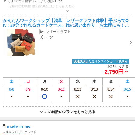
(1)JR浅草橋駅 西口より徒歩10分
(2)露営浅草線 蔵前駅A3出口より徒歩8分
営業時間：9：30～17：00
駐車場なし 近くに有料駐車場あり
かんたんワークショップ【浅草 レザークラフト体験】手ぶらでO
K！20分で作れるカードケース。旅の思い出作り、お土産にも！世
界にひとつだけのオリジナルアイテムを作ろう！
レザークラフト
20分
現地決済またはオンラインカード決済可
おひとりさま
2,750円～
土
日
月
火
水
木
金
土
8/8
8/9
8/10
8/11
8/12
8/13
8/14
8/15
この施設のプランをもっと見る
5
made in me
台東区／レザークラフト