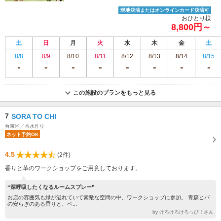
現地決済またはオンラインカード決済可
おひとり様
8,800円～
土
日
月
火
水
木
金
土
8/8
8/9
8/10
8/11
8/12
8/13
8/14
8/15
この施設のプランをもっと見る
7
SORA TO CHI
台東区／香水作り
ネット予約OK
4.5
(2件)
香りと革のワークショップをご用意しております。
“深呼吸したくなるルームスプレー”
お店の雰囲気も緑が溢れていて素敵な空間の中、ワークショップに参加。 青森ヒバ
の安らぎのある香りと、ベ...
by けろけろけろっぴ！さん