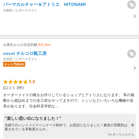
パーマカルチャー＆アトリエ HITONAMI
大田区／レザークラフト
台東区からの目安距離
約2.2km
circol チルコロ靴工房
文京区／レザークラフト
ネット予約OK
5.0
(口コミ 3件)
オーダーメイドの靴をお作りしているショップとアトリエになります。 革の裁
断から箱詰めまでの全工程をやってますので、ミシンなどいろいろな機械や道
具があります、社会科見学的な...
“楽しい思い出になりました！”
夫婦でのハンドメイドペンケース制作で、お世話になりました！教室の雰囲気は、本
業されている革靴屋さんの...
by みぃちゃんさん