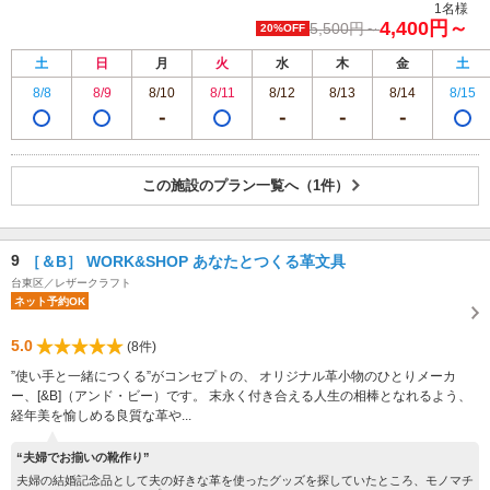
1名様
4,400円～
5,500円～
20%OFF
土
日
月
火
水
木
金
土
8/8
8/9
8/10
8/11
8/12
8/13
8/14
8/15
この施設のプラン一覧へ（1件）
9
［＆B］ WORK&SHOP あなたとつくる革文具
台東区／レザークラフト
ネット予約OK
5.0
(8件)
”使い手と一緒につくる”がコンセプトの、 オリジナル革小物のひとりメーカ
ー、[&B]（アンド・ビー）です。 末永く付き合える人生の相棒となれるよう、
経年美を愉しめる良質な革や...
“夫婦でお揃いの靴作り”
夫婦の結婚記念品として夫の好きな革を使ったグッズを探していたところ、モノマチ