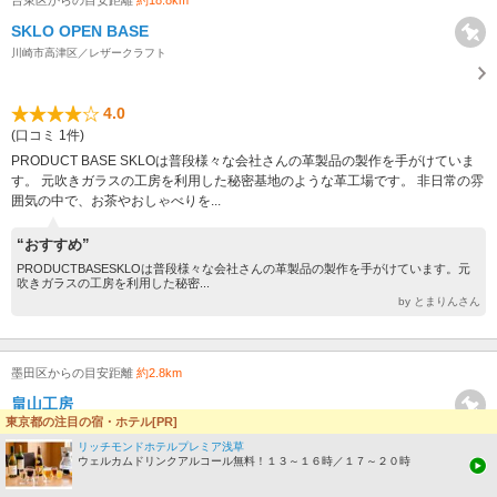
台東区からの目安距離
約18.8km
SKLO OPEN BASE
川崎市高津区／レザークラフト
4.0
(口コミ 1件)
PRODUCT BASE SKLOは普段様々な会社さんの革製品の製作を手がけていま
す。 元吹きガラスの工房を利用した秘密基地のような革工場です。 非日常の雰
囲気の中で、お茶やおしゃべりを...
“おすすめ”
PRODUCTBASESKLOは普段様々な会社さんの革製品の製作を手がけています。元
吹きガラスの工房を利用した秘密...
by とまりんさん
墨田区からの目安距離
約2.8km
畠山工房
東京都の注目の宿・ホテル[PR]
江東区／レザークラフト
ネット予約OK
リッチモンドホテルプレミア浅草
ウェルカムドリンクアルコール無料！１３～１６時／１７～２０時