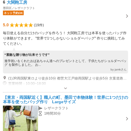
6
大関鞄工房
墨田区／レザークラフト
ネット予約OK
5.0
(19件)
毎日使える自分だけのバッグを作ろう！ 大関鞄工房では本革を使ったバッグ作
り体験ができます。 "世界で1つしかないショルダーバッグ" 作りに挑戦してみ
てください。
“素敵な贈り物が出来そうです”
進学祝いをくれたおばあちゃん達へのプレゼントとして、子供たちがショルダーバッ
グ を製作しました。 お...
by jamkさん
(1)JR両国駅東ロより徒歩10分 都営大江戸線両国駅より徒歩5分 京葉道路沿いに面したマンションの1階部分に店舗があリます。 両国行きのバス停、緑2丁目下車すぐです。 駐車場はございませんのでご了承くたさいませ。
営業時間：10:00~18:00
駐車場なし
【東京・両国駅近く】職人の町、墨田で本物体験！世界に1つだけの
本革を使ったバッグ作り Largeサイズ
レザークラフト
1時間30分