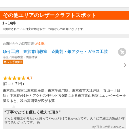
その他エリアのレザークラフトスポット
1 - 14件
※掲載されている目安距離は役所・役場からの距離になります。
台東区からの目安距離
約6.8km
ゆう工房 東京青山教室 ☆陶芸・銀アクセ・ガラス工芸
港区／陶芸教室・陶芸体験
ネット予約OK
4.7
(口コミ 71件)
東京青山教室は東京銀座線、東京半蔵門線、東京都営大江戸線「青山一丁目
駅」下車徒歩1分とアクセス便利♪ビル5階にある東京青山教室はエレベーターを
降りると、和の雰囲気が広がる落...
“丁寧でとても優しく教えて頂き”
ずっと革細工やりたいと思ってやっと行けて良かったです。久々に革細工の製品が作
れて楽しかったです。 あ...
by 可奈３代目LOVEさん