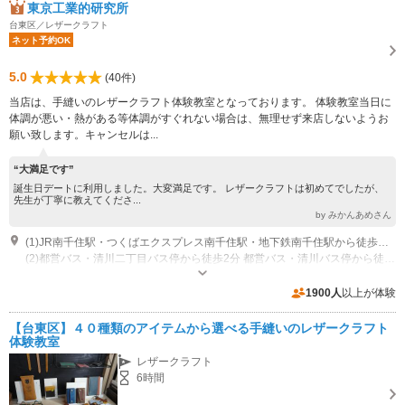
東京工業的研究所
台東区／レザークラフト
ネット予約OK
5.0
(40件)
当店は、手縫いのレザークラフト体験教室となっております。 体験教室当日に
体調が悪い・熱がある等体調がすぐれない場合は、無理せず来店しないようお
願い致します。キャンセルは...
“大満足です”
誕生日デートに利用しました。大変満足です。 レザークラフトは初めてでしたが、
先生が丁寧に教えてくださ...
by みかんあめさん
(1)JR南千住駅・つくばエクスプレス南千住駅・地下鉄南千住駅から徒歩約16分
(2)都営バス・清川二丁目バス停から徒歩2分 都営バス・清川バス停から徒歩8分 京成バス・清川一丁目バス停から徒歩1分
営業期間：１３時～１９時 定休日：隔週木曜日
駐車場なし
1900人
以上が体験
【台東区】４０種類のアイテムから選べる手縫いのレザークラフト
体験教室
レザークラフト
6時間