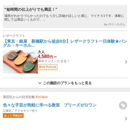
“短時間の仕上がりでも満足！”
場所がわかりづらかったのでもう少し詳細がほしいと感じ、マイナス1です。体験に
関しては満足いくもので、...
by のりっちさん
レザークラフト
【東京・銀座 新橋駅から徒歩5分】レザークラフト一日体験★バン
グル・キーホル...
大人
4,580
～
円
90ポイント～たまる！
即時予約OK
この施設のプランをもっと見る
墨田区からの目安距離
約4.6km
色々な手芸が気軽に学べる教室 プリーズゼロワン
江東区／アクセサリー作り
ネット予約OK