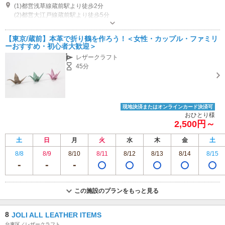
(1)都営浅草線蔵前駅より徒歩2分
(2)都営大江戸線蔵前駅より徒歩5分
営業時間：火・水・木・金 12:00-18:30 営業時間：土・日・祝 11:00-
18:30 休業日：月曜日（祝日の場合は営業しております）
【東京/蔵前】本革で折り鶴を作ろう！＜女性・カップル・ファミリ
駐車場なし
ーおすすめ・初心者大歓迎＞
レザークラフト
45分
現地決済またはオンラインカード決済可
おひとり様
2,500円～
土
日
月
火
水
木
金
土
8/8
8/9
8/10
8/11
8/12
8/13
8/14
8/15
この施設のプランをもっと見る
8
JOLI ALL LEATHER ITEMS
台東区／レザークラフト