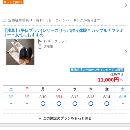
ネット予約OK
近隣駐車場あり（有料）3台 コインパーキングがあります
【浅草】(平日プラン)レザースリッパ作り体験＊カップル＊ファミ
リー＊女性におすすめ
レザークラフト
3時間
現地決済またはオンラインカード決済可
体験料金
11,000円～
土
日
月
火
水
木
金
土
8/8
8/9
8/10
8/11
8/12
8/13
8/14
8/15
この施設のプランをもっと見る