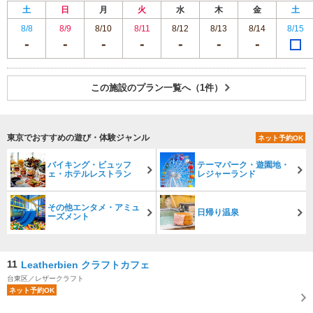
土
日
月
火
水
木
金
土
8/8
8/9
8/10
8/11
8/12
8/13
8/14
8/15
この施設のプラン一覧へ（1件）
東京でおすすめの遊び・体験ジャンル
ネット予約OK
バイキング・ビュッフ
テーマパーク・遊園地・
ェ・ホテルレストラン
レジャーランド
その他エンタメ・アミュ
日帰り温泉
ーズメント
11
Leatherbien クラフトカフェ
台東区／レザークラフト
ネット予約OK