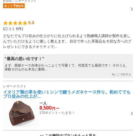
杉並区／レザークラフト
ネット予約OK
5.0
(口コミ 6件)
どなたでもプロ並みの仕上がりに仕上げられるよう熟練職人講師が製作を楽し
んでいただけるように優しく教えます。 自分で作った革製品を大切な方へのプ
レゼントにできるクオリティで...
“最高の思い出です！”
まず、眼鏡ケース自体がかっこよくて可愛くて、何度見ても最高です！ そのうえ、
体験そのものも本当に素晴...
by こつめさん
レザークラフト
イタリア製の革を使いミシンで縫うメガネケース作り。初めてでも
プロ並みの仕上が...
一人
8,500
～
円
170ポイント～たまる！
この施設のプランをもっと見る