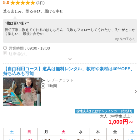
5.0
(4件)
造る楽しみ、贈る喜び、届ける幸せ
“物は言い様？”
親切丁寧に教えてくれるのはもちろん、失敗もフォローしてくれたり、先生がとにか
く楽しい。 最後に自分の...
by 鬼の子さん
営業時間：09:00 - 18:00
駐車場なし
【自由利用コース】道具は無料レンタル、教材や素材は40%OFF、
持ち込みも可能
レザークラフト
1時間
現地決済またはオンラインカード決済可
大人（中学生以上）
1,000円～
土
日
月
火
水
木
金
土