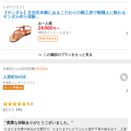
レザークラフト
【サンダル】文京区本郷にあるこだわりの靴工房で靴職人に教わる
サンダル作り体験...
お一人様
24,000
～
円
480ポイント～たまる！
即時予約OK
この施設のプランをもっと見る
台東区からの目安距離
約3.1km
人形町BASE
中央区／レザークラフト
ネット予約OK
5.0
(口コミ 1件)
“貴重な体験ありがとうございました。”
たまたま仕事の休みが土曜日で、たまたまテレビでぶらり途中下車の旅をみて、人形