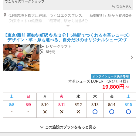
でこちらのワークショップ...
by なるみさん
(1)都営地下鉄大江戸線、つくばエクスプレス、「新御徒町」駅から徒歩2分
(2)東京メトロ銀座線、「稲荷町」駅から徒歩6分
営業時間：10:00～18：00（イベント出展等の都合によりワークショップ開
催日は不定期なので、予約プラン一覧画面より開催日をご確認ください）
【東京/蔵前 新御徒町駅 徒歩２分】5時間でつくれる本革シューズ♪
休業日：不定休（イベント出展等のスケジュールによります）
駐車場なし 近隣のコインパーキングをご利用ください
デザイン・革・糸も選べる、自分だけのオリジナルシューズづく
り 初心者大歓迎 ＜カップル・ファミリー・女性・お友達同士に
レザークラフト
おすすめ＞
6時間
オンラインカード決済専用
本革シューズ LOPER （おひとり様）
19,800円～
土
日
月
火
水
木
金
土
8/8
8/9
8/10
8/11
8/12
8/13
8/14
8/15
この施設のプランをもっと見る