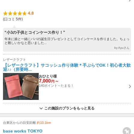
4.8
(口コミ 5件)
“小3の子供とコインケース作り！”
年末に娘と一緒にパパの誕生日プレゼントとしてコインケースを作りました。ちょっ
と難しいかなと思いました...
by Ayuさん
レザークラフト
【レザークラフト】サコッシュ作り体験＊手ぶらでOK！初心者大歓
迎♪♪（所要時...
おひとり様
7,000
～
円
140ポイント～たまる！
この施設のプランをもっと見る
台東区からの目安距離
約10.1km
base works TOKYO