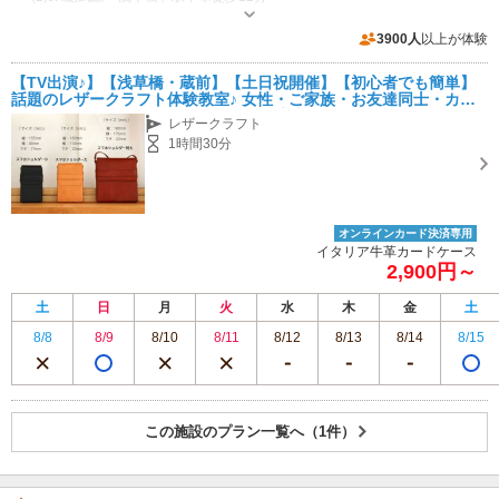
営業時間：9:00~18:00 休業日：無し
駐車場なし
3900人
以上が体験
【TV出演♪】【浅草橋・蔵前】【土日祝開催】【初心者でも簡単】
話題のレザークラフト体験教室♪ 女性・ご家族・お友達同士・カッ
プルにオススメ★お子様・未経験でも安心♪
レザークラフト
1時間30分
オンラインカード決済専用
イタリア牛革カードケース
2,900円～
土
日
月
火
水
木
金
土
8/8
8/9
8/10
8/11
8/12
8/13
8/14
8/15
この施設のプラン一覧へ（1件）