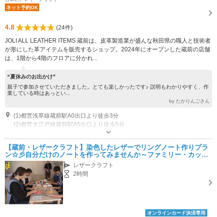
ネット予約OK
4.8
(24件)
JOLI ALL LEATHER ITEMS 蔵前は、皮革製造業が盛んな秋田県の職人と技術者
が形にした革アイテムを販売するショップ。2024年にオープンした蔵前の店舗
は、1階から4階のフロアに分かれ...
“夏休みのお出かけ”
親子で参加させていただきました。とても楽しかったです♪ 説明もわかりやすく、作
業している時はあっとい...
by たかりんごさん
(1)都営浅草線蔵前駅A0出口より徒歩3分
(2)都営大江戸線蔵前駅A5出口より徒歩5分
営業時間：10:00～18:00 定休日：毎週火曜日
駐車場なし
【蔵前・レザークラフト】染色したレザーでリングノート作りプラ
ン☆彡自分だけのノートを作ってみませんか～ファミリー・カップ
ルにおすすめ～
レザークラフト
2時間
オンラインカード決済専用