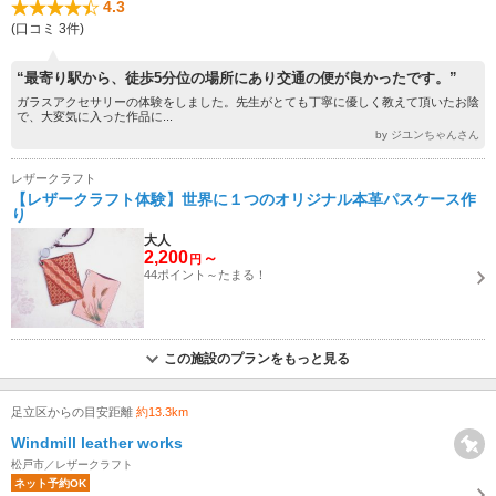
4.3
(口コミ 3件)
“最寄り駅から、徒歩5分位の場所にあり交通の便が良かったです。”
ガラスアクセサリーの体験をしました。先生がとても丁寧に優しく教えて頂いたお陰
で、大変気に入った作品に...
by ジユンちゃんさん
レザークラフト
【レザークラフト体験】世界に１つのオリジナル本革パスケース作
り
大人
2,200
～
円
44ポイント～たまる！
この施設のプランをもっと見る
足立区からの目安距離
約13.3km
Windmill leather works
松戸市／レザークラフト
ネット予約OK