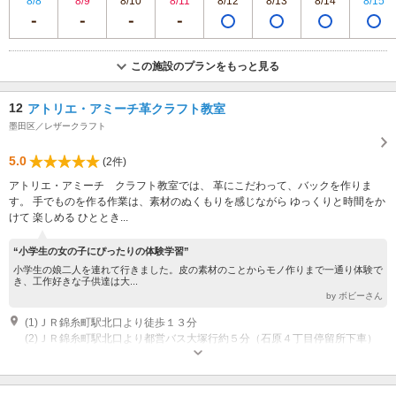
8/8
8/9
8/10
8/11
8/12
8/13
8/14
8/15
この施設のプランをもっと見る
12
アトリエ・アミーチ革クラフト教室
墨田区／レザークラフト
5.0
(2件)
アトリエ・アミーチ クラフト教室では、 革にこだわって、バックを作りま
す。 手でものを作る作業は、素材のぬくもりを感じながら ゆっくりと時間をか
けて 楽しめる ひととき...
“小学生の女の子にぴったりの体験学習”
小学生の娘二人を連れて行きました。皮の素材のことからモノ作りまで一通り体験で
き、工作好きな子供達は大...
by ボビーさん
(1)ＪＲ錦糸町駅北口より徒歩１３分
(2)ＪＲ錦糸町駅北口より都営バス大塚行約５分（石原４丁目停留所下車）
営業時間：10;00~18:00 休業日：日曜、祝日