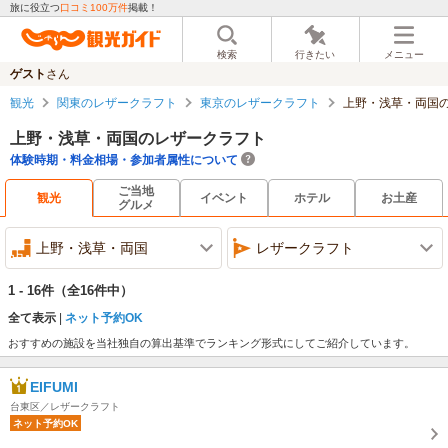
旅に役立つ
口コミ100万件
掲載！
検索
行きたい
メニュー
ゲスト
さん
観光
関東のレザークラフト
東京のレザークラフト
上野・浅草・両国
上野・浅草・両国のレザークラフト
体験時期・料金相場・参加者属性について
ご当地
観光
イベント
ホテル
お土産
グルメ
上野・浅草・両国
レザークラフト
1 - 16件
（全16件中）
全て表示
ネット予約OK
おすすめの施設を当社独自の算出基準でランキング形式にしてご紹介しています。
EIFUMI
台東区／レザークラフト
ネット予約OK