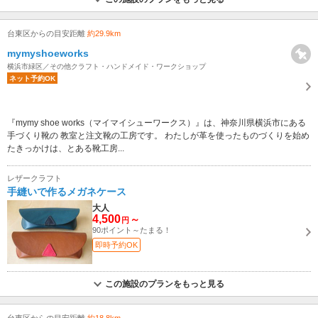
台東区からの目安距離
約29.9km
mymyshoeworks
横浜市緑区／その他クラフト・ハンドメイド・ワークショップ
ネット予約OK
『mymy shoe works（マイマイシューワークス）』は、神奈川県横浜市にある
手づくり靴の 教室と注文靴の工房です。 わたしが革を使ったものづくりを始め
たきっかけは、とある靴工房...
レザークラフト
手縫いで作るメガネケース
大人
4,500
～
円
90ポイント～たまる！
即時予約OK
この施設のプランをもっと見る