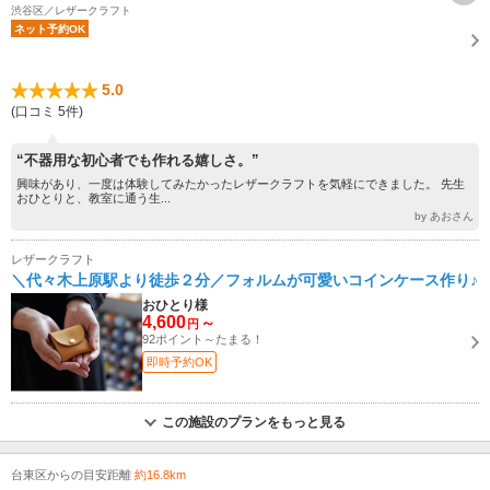
渋谷区／レザークラフト
ネット予約OK
5.0
(口コミ 5件)
“不器用な初心者でも作れる嬉しさ。”
興味があり、一度は体験してみたかったレザークラフトを気軽にできました。 先生
おひとりと、教室に通う生...
by あおさん
レザークラフト
＼代々木上原駅より徒歩２分／フォルムが可愛いコインケース作り♪
おひとり様
4,600
～
円
92ポイント～たまる！
即時予約OK
この施設のプランをもっと見る
台東区からの目安距離
約16.8km