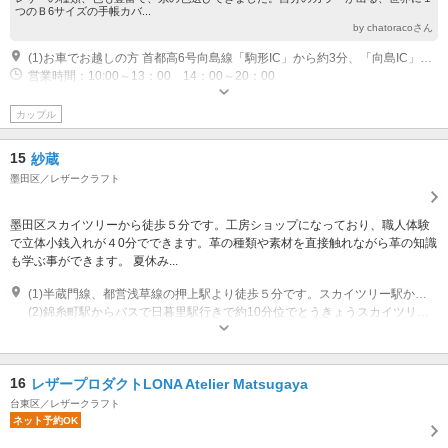
つのＢ6サイズの手帳カバ...
by chatoracoさん
(1)お車でお越しの方 首都高6号向島線「駒形IC」から約3分、「向島IC」から約8分 交通機関をご利用の方 東京メトロ銀座線「浅草駅」、都営浅草線「本所吾妻橋駅」より徒歩約4分
営業時間：10:00～13：00 14：00～20：00
カップル
15
紗蔵
墨田区／レザークラフト
墨田区スカイツリーから徒歩５分です。工房ショップになっており、職人体験
で立体小銭入れが４0分でできます。革の種類や素材を直接触れながら革の知識
も学ぶ事ができます。 夏休み...
(1)半蔵門線、都営浅草線の押上駅より徒歩５分です。スカイツリー駅から徒歩３分になります。
(2)錦糸町駅からバスで日暮里駅行きで約10分位でとうきょうスカイツリー駅下車１分。
営業時間：11:00~17:00 休業日：土日祝日水曜日定休（不定休）
16
レザープロダクトLONA Atelier Matsugaya
台東区／レザークラフト
ネット予約OK