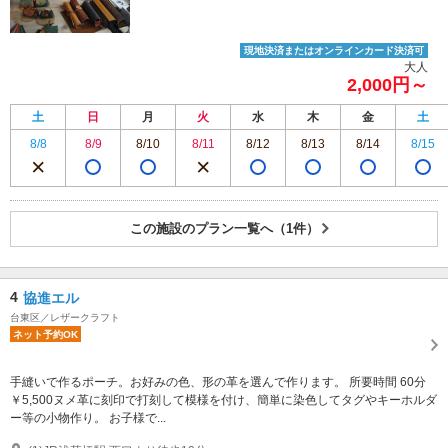
現地決済またはオンラインカード決済可
大人
2,000円～
土
日
月
火
水
木
金
土
8/8
8/9
8/10
8/11
8/12
8/13
8/14
8/15
この施設のプラン一覧へ（1件）
4
協進エル
台東区／レザークラフト
ネット予約OK
手縫いで作るポーチ。お好みの色、形の革を選んで作ります。 所要時間 60分
￥5,500ヌメ革に刻印で打刻して模様を付け、簡単に染色してタグやキーホルダ
ー等の小物作り。 お子様で...