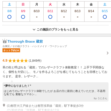
土
日
月
火
水
木
金
土
8/8
8/9
8/10
8/11
8/12
8/13
8/14
8/15
この施設のプランをもっと見る
Thorough Brace 蔵前
台東区／その他クラフト・ハンドメイド・ワークショップ
ネット予約OK
4.9
(1,849件)
革の街と呼ばれる「蔵前」でのレザークラフト体験教室！！ 上手下手関係な
く、個性を大切にし、 モノを作るよろこびを感じてもらうことを目標としてお
ります。 是非、レザーク...
“夢中になりました！”
はじめてのレザークラフト体験でしたが お店の方に親切に教えていただき、不器用
な私でも 素敵なスマホシ...
by うにさん
(1)都営大江戸線または都営浅草線「蔵前」駅下車徒歩3分
(2)JR総武線「浅草橋」駅下車徒歩12分