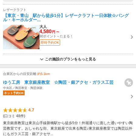
レザークラフト
【東京・青山 駅から徒歩1分】レザークラフト一日体験☆バング
ル・キーホルダー...
大人
4,580
～
円
90ポイント～たまる！
即時予約OK
この施設のプランをもっと見る
台東区からの目安距離
約5.1km
ゆう工房 東京銀座教室 ☆陶芸・銀アクセ・ガラス工芸
中央区／陶芸教室・陶芸体験
ネット予約OK
4.7
(口コミ 48件)
東京銀座教室は東京山手線新橋駅から徒歩5分！外堀通りに面した通いやすい陶
芸教室です。おしゃれな街、東京銀座で出来る陶芸♪東京銀座教室では陶芸以外
にもガラス工芸・銀アクセサ...