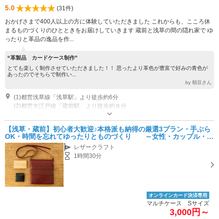
5.0
(31件)
おかげさまで400人以上の方に体験していただきました これからも、こころ休
まるものづくりのひとときをお届けしていきます 蔵前と浅草の間の隠れ家で ゆ
ったりと革品の逸品を作...
“革製品 カードケース制作”
とても楽しく制作させていただきました！！ 思ったより革色が豊富で好みの青色が
あったのでそちらで制作い...
by 朝豆さん
(1)都営浅草線「浅草駅」より徒歩約6分
(2)都営大江戸線「蔵前駅」より徒歩約８分
オープン：１０：００-１８：００ （土曜・日曜）
駐車場なし 近隣にコインパーキング有り
【浅草・蔵前】初心者大歓迎♪本格派も納得の厳選3プラン・手ぶら
OK・時間を忘れてゆったりとものづくり ～女性・カップル・フ
ァミリーにおススメ★★★
レザークラフト
1時間30分
オンラインカード決済専用
マルチケース Sサイズ
3,000円～