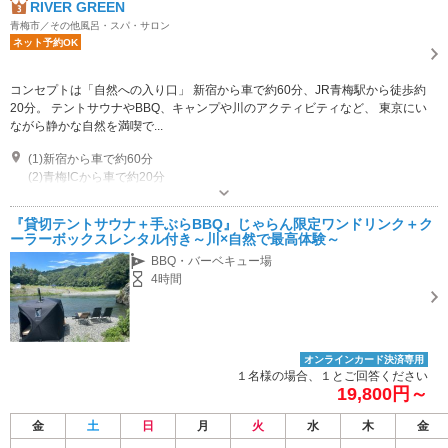
RIVER GREEN
青梅市／その他風呂・スパ・サロン
ネット予約OK
コンセプトは「自然への入り口」 新宿から車で約60分、JR青梅駅から徒歩約
20分。 テントサウナやBBQ、キャンプや川のアクティビティなど、 東京にい
ながら静かな自然を満喫で...
(1)新宿から車で約60分
(2)青梅ICから車で約20分
オープン：9:00-17:00 休業日：悪天候や予約状況により休業の場合がござい
ます。詳しくはメールにてお問い合わせください。
『貸切テントサウナ＋手ぶらBBQ』じゃらん限定ワンドリンク＋ク
専用駐車場あり（有料）3台 1台につき1000円。道アクセス可能ルートが限られていますので、必ず予約申し込み時に質問事項をご確認ください。3台以上でお越しの場合は事前にお問い合わせください。
ーラーボックスレンタル付き～川×自然で最高体験～
BBQ・バーベキュー場
4時間
オンラインカード決済専用
１名様の場合、１とご回答ください
19,800円～
金
土
日
月
火
水
木
金