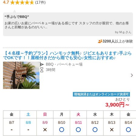
4.7
(17件)
“手ぶらでBBQ”
お家の広いお庭にバーベキュー場がある感じです スタッフの方が親切で、他のお客
さんと距離があるのがいい...
by M.g.さん
3200人
以上が体験
【４名様～予約プラン】ハンモック無料♪ ジビエもあります♪手ぶら
でOKです！！屋根付きだから雨でも安心♪女性におすすめ♪
BBQ・バーベキュー場
3時間
現地決済またはオンラインカード決済可
おひとり
3,900円～
金
土
日
月
火
水
木
金
8/7
8/8
8/9
8/10
8/11
8/12
8/13
8/14