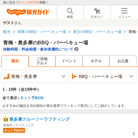
旅に役立つ
口コミ100万件
掲載！
検索
行きたい
メニュー
ゲスト
さん
観光
関東のBBQ・バーベキュー場
東京のBBQ・バーベキュー場
青梅
青梅・奥多摩のBBQ・バーベキュー場
体験時期・料金相場・参加者属性について
ご当地
観光
イベント
ホテル
お土産
グルメ
青梅・奥多摩
BBQ・バーベキュー場
1 - 19件
（全19件中）
全て表示
ネット予約OK
おすすめの施設を当社独自の算出基準でランキング形式にしてご紹介しています。
奥多摩クルーソーラフティング
青梅市／ラフティング
ネット予約OK