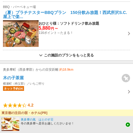
BBQ・バーベキュー場
（夏）プラチナスターBBQプラン 150分飲み放題！西武所沢S.C.
屋上で楽...
おひとり様：ソフトドリンク飲み放題
5,880
～
円
116ポイント～たまる！
この施設のプランをもっと見る
奥多摩町（西多摩郡）からの目安距離
約18.9km
木の子茶屋
横瀬町（秩父郡）／いちご狩り
ネット予約OK
4.2
(口コミ 25件)
東京都の注目の宿・ホテル[PR]
奥多摩の風 はとのす荘
冬の奥多摩へ是非お越しくださいませ！
“甘くて熟した苺が食べ放題”
去年に続き2回目です 年代物のバスで山の上まで連れて行ってもらえます ヘタの方