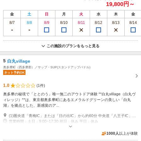
19,800円～
金
土
日
月
火
水
木
金
8/7
8/8
8/9
8/10
8/11
8/12
8/13
8/14
この施設のプランをもっと見る
5
白丸village
奥多摩町（西多摩郡）／サップ・SUP(スタンドアップパドル)
ネット予約OK
1.0
(1件)
奥多摩の秘境で「ととのう」唯一無二のアウトドア体験 **白丸village（白丸ヴ
ィレッジ）**は、東京都奥多摩町にあるエメラルドグリーンの美しい「白丸
湖」を拠点とした、新感覚のア...
(1)圏央道「青梅IC」または「日の出IC」から約60分 中央道「八王子IC」から約70分 駐車場台数：2台 大型バス：不可 白丸町営駐車場をご利用ください。
営業時間：土日：9:00~17:30 祝日：休み 平日：休み
近隣駐車場あり（有料）5台
1000人
以上が体験