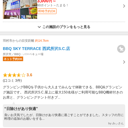
3,000
～
円
60ポイント～たまる！
即時予約OK
この施設のプランをもっと見る
羽村市からの目安距離
約14.7km
BBQ SKY TERRACE 西武所沢S.C.店
所沢市／BBQ・バーベキュー場
ネット予約OK
3.6
(口コミ 3件)
グランピングBBQを子供から大人までみんなで体験できる、BBQ&グランピン
グ施設です。 西武所沢S.C.屋上に最大150名様がご利用可能なBBQ機材付きの
お席と、グランピングテント付きブ...
“日除けがあり快適”
良いお天気でしたが、日除けがあり快適に過ごすことができました。スタッフの方に
料理の追加のお願いをする...
by みぃさん