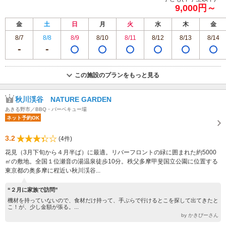
9,000円～
金
土
日
月
火
水
木
金
8/7
8/8
8/9
8/10
8/11
8/12
8/13
8/14
この施設のプランをもっと見る
秋川渓谷 NATURE GARDEN
あきる野市／BBQ・バーベキュー場
ネット予約OK
3.2
(4件)
花見（3月下旬から４月半ば）に最適。リバーフロントの緑に囲まれた約5000
㎡の敷地。全国１位瀬音の湯温泉徒歩10分。秩父多摩甲斐国立公園に位置する
東京都の奥多摩に程近い秋川渓谷...
“２月に家族で訪問”
機材を持っていないので、食材だけ持って、手ぶらで行けるとこを探して出てきたと
こ！が、少し金額が張る。...
by かきぴーさん