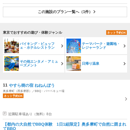
この施設のプラン一覧へ（1件）
東京でおすすめの遊び・体験ジャンル
ネット予約OK
バイキング・ビュッフ
テーマパーク・遊園地・
ェ・ホテルレストラン
レジャーランド
その他エンタメ・アミュ
日帰り温泉
ーズメント
11
やすら樹の宿 ねねんぼう
奥多摩町（西多摩郡）／BBQ・バーベキュー場
ネット予約OK
近隣駐車場あり（無料）8台
【都内の大自然でBBQ体験 1日1組限定】奥多摩町で自然に囲まれ
てBBQ