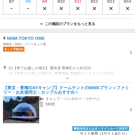
8/7
8/8
8/9
8/10
8/11
8/12
8/13
8/14
この施設のプランをもっと見る
4
NIWA TOKYO OME
青梅市／BBQ・バーベキュー場
ネット予約OK
(1)【車でお越しの場合】 圏央道 青梅ICから約15分
(2)【電車でお越しの場合】 JR青梅線 青梅駅からタクシーで15分
専用駐車場あり（有料）12台 駐車料金 税込 550円/1台（終日）
【東京・青梅/DAYキャンプ】ドームテントのNIWAプラン＜ファミ
リー・お友達同士・カップルおすすめ＞
キャンプ・バンガロー・コテージ
5時間
事前決済またはオンラインカード決済可
サイト使用（1サイトあたり）