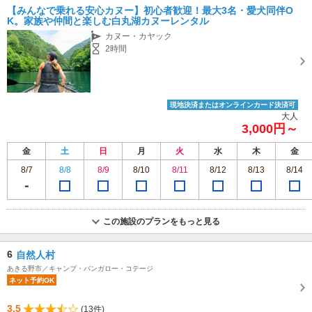
【みんなで乗れる安心カヌー】初心者歓迎！最大3名・愛犬同伴O
K。家族や仲間と楽しむ白丸湖カヌーレンタル
カヌー・カヤック
2時間
現地決済またはオンラインカード決済可
大人
3,000円～
金
土
日
月
火
水
木
金
8/7
8/8
8/9
8/10
8/11
8/12
8/13
8/14
この施設のプランをもっと見る
6
自然人村
あきる野市／キャンプ・バンガロー・コテージ
ネット予約OK
3.5
(13件)