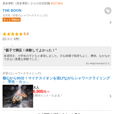
奥多摩町（西多摩郡）からの目安距離
約27.0km
THE BOON
大月市／沢登り(シャワークライミング)
ネット予約OK
5.0
(口コミ 1件)
“親子で満足！体験してよかった！”
友達同士、小学生の子どもと参加しました。川も綺麗で気持ちよく、爽快。なかなか
できない貴重な体験でした...
by akigonpeppeさん
沢登り(シャワークライミング)
都心から90分！マイナスイオンを浴びながらシャワークライミング
♪ 学生・カッ...
大人
6,900
～
円
138ポイント～たまる！