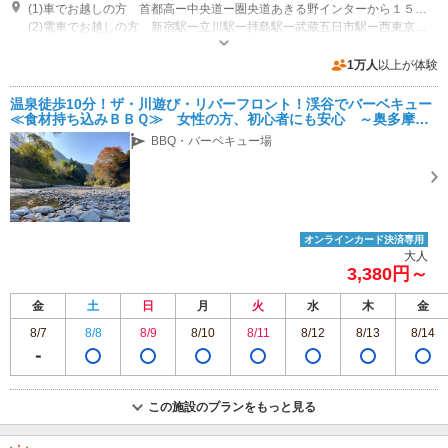
(1)車でお越しの方 首都高ー中央道ー圏央道あきる野インターから１５分 所要時間約７０分 途中にスーパーなどあり
(2)電車でお越しの方 新宿駅ー立川駅ー拝島駅ー武蔵五日市駅ー西東京バス１５分 荷田子バス停から３分 約９０分
定休日：不定休 営業時間：9-21:00
1万人
以上が体験
温泉徒歩10分！ザ・川遊び・リバーフロント！渓谷でバーベキュー
≪食材持ち込みＢＢＱ≫ 女性の方、初心者にも安心 ～奥多摩に
近い秋川渓谷でバーベキュー！～
BBQ・バーベキュー場
オンラインカード決済専用
大人
3,380円～
金
土
日
月
火
水
木
金
8/7
8/8
8/9
8/10
8/11
8/12
8/13
8/14
この施設のプランをもっと見る