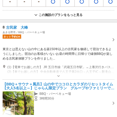
この施設のプランをもっと見る
8
古民家 大峰
あきる野市／BBQ・バーベキュー場
ネット予約OK
東京とは思えない山の中にある築150年以上の古民家を修繕して宿泊できるよ
うにしました。宿泊のお客様がいないお昼の時間帯に日帰りで縁側BBQが楽し
める古民家体験プランを作りました...
(1)【電車でお越しの方】 JR 五日市線「武蔵五日市駅」→上養沢行きバス「神谷バス停」30分→登山20分。 11:00前のご来館は宿泊のお客様がいらっしゃいますので、10:30前からの登山はお控えください。
(2)【車でお越しの方】 中央自動車道で八王子第2出口～八王子IC～新滝山街道/都道169号線→国道411号線→都道33号線→都道201号線 夏季や連休ですと渋滞で13時以降に到着するお客様もいらっしゃいます。交通情報を事前にご確認の上お越しください。
その他：体験時間は 11:00～14:30 宿泊のお客様がチェックアウトする
11:00前のご来館はお控えください。 10:30以降から登山をスタートしてい
【BBQ＋サウナ＋風呂】山の中でココロとカラダのリセットタイム
ただけますようご協力いただけますと幸いです。 終了は14:30です。15:00
専用駐車場あり（無料）2台 宿泊のお客様が連泊でご利用の場合がありますので、必ず事前にご予約をお願いいたします。
【大人5名以上～】じゃらん限定プラン グループやファミリーで楽
から宿泊のチェックインが始まりますので、15:00には駐車場を空けていた
しめる
BBQ・バーベキュー場
だけますようご協力をお願いいたします。
3時間30分