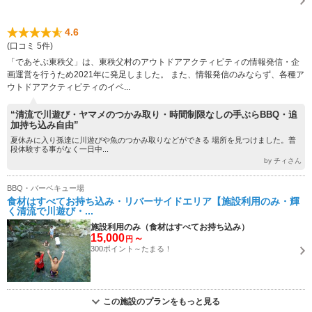
4.6
(口コミ 5件)
「であそぶ東秩父」は、東秩父村のアウトドアアクティビティの情報発信・企
画運営を行うため2021年に発足しました。 また、情報発信のみならず、各種ア
ウトドアアクティビティのイベ...
“清流で川遊び・ヤマメのつかみ取り・時間制限なしの手ぶらBBQ・追
加持ち込み自由”
夏休みに入り孫達に川遊びや魚のつかみ取りなどができる 場所を見つけました。普
段体験する事がなく一日中...
by チィさん
BBQ・バーベキュー場
食材はすべてお持ち込み・リバーサイドエリア【施設利用のみ・輝
く清流で川遊び・...
施設利用のみ（食材はすべてお持ち込み）
15,000
～
円
300ポイント～たまる！
この施設のプランをもっと見る