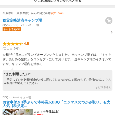
この施設のプランをもっと見る
奥多摩町（西多摩郡）からの目安距離
約23.5km
秩父定峰清流キャンプ場
秩父市／BBQ・バーベキュー場
ネット予約OK
4.5
(口コミ 2件)
令和4年4月末にグランドオープンいたしました。 当キャンプ場では、「やすら
ぎ、楽しめる空間」をコンセプトにしております。 当キャンプ場のイチオシで
すが、キャンプ場内を流れる...
“また利用したい”
予定していた到着時間が大幅に遅れてしまったのにも関わらず、受付のおにいさん
が親身に対応してください...
by はやささん
BBQ・バーベキュー場
お食事付き!!手ぶらで本格炭火BBQ「ニジマスのつかみ取り」も大
人気【秩父定...
大人（中学生以上）