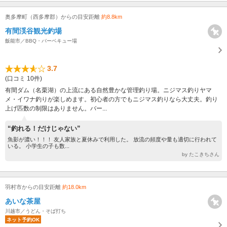
奥多摩町（西多摩郡）からの目安距離
約8.8km
有間渓谷観光釣場
飯能市／BBQ・バーベキュー場
3.7
(口コミ 10件)
有間ダム（名栗湖）の上流にある自然豊かな管理釣り場。ニジマス釣りヤマ
メ・イワナ釣りが楽しめます。初心者の方でもニジマス釣りなら大丈夫。釣り
上げ匹数の制限はありません。バー...
“釣れる！だけじゃない”
魚影が濃い！！！ 友人家族と夏休みで利用した。 放流の頻度や量も適切に行われて
いる。 小学生の子も数...
by たこきちさん
羽村市からの目安距離
約18.0km
あいな茶屋
川越市／うどん・そば打ち
ネット予約OK