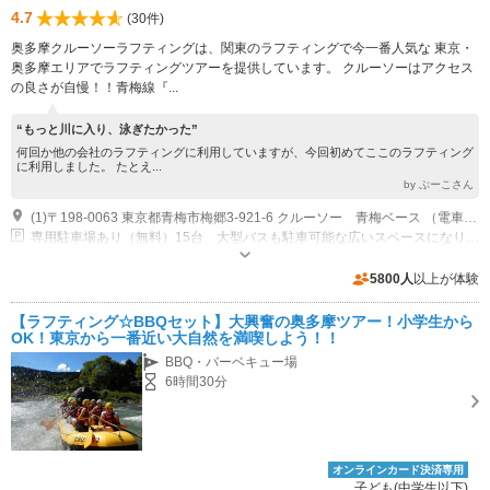
4.7
(30件)
奥多摩クルーソーラフティングは、関東のラフティングで今一番人気な 東京・
奥多摩エリアでラフティングツアーを提供しています。 クルーソーはアクセス
の良さが自慢！！青梅線『...
“もっと川に入り、泳ぎたかった”
何回か他の会社のラフティングに利用していますが、今回初めてここのラフティング
に利用しました。 たとえ...
by ぷーこさん
(1)〒198-0063 東京都青梅市梅郷3-921-6 クルーソー 青梅ベース （電車）JR青梅線 日向和田駅徒歩5分 （車）圏央道「青梅IC」25分 中央道「八王子IC」40分）
専用駐車場あり（無料）15台 大型バスも駐車可能な広いスペースになります。
5800人
以上が体験
【ラフティング☆BBQセット】大興奮の奥多摩ツアー！小学生から
OK！東京から一番近い大自然を満喫しよう！！
BBQ・バーベキュー場
6時間30分
オンラインカード決済専用
子ども(中学生以下)