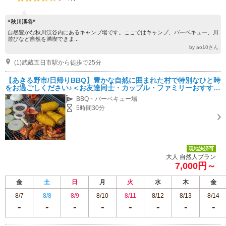
“秋川渓谷”
自然豊かな秋川渓谷内にあるキャンプ場です。ここではキャンプ、バーベキュー、川
遊びなど自然を満喫できま...
by ao10さん
(1)武蔵五日市駅から徒歩で25分
【あきる野市/日帰りBBQ】豊かな自然に囲まれた村で特別なひと時
をお過ごしください♪＜お友達同士・カップル・ファミリーおすすめ
＞
BBQ・バーベキュー場
5時間30分
現地決済可
大人 自然人プラン
7,000円～
金
土
日
月
火
水
木
金
8/7
8/8
8/9
8/10
8/11
8/12
8/13
8/14