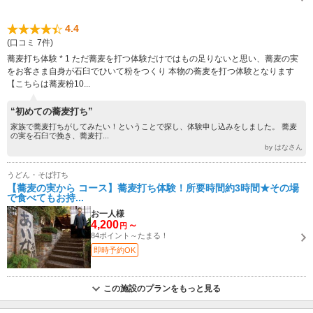
4.4
(口コミ 7件)
蕎麦打ち体験 * 1 ただ蕎麦を打つ体験だけではもの足りないと思い、蕎麦の実
をお客さま自身が石臼でひいて粉をつくり 本物の蕎麦を打つ体験となります
【こちらは蕎麦粉10...
“初めての蕎麦打ち”
家族で蕎麦打ちがしてみたい！ということで探し、体験申し込みをしました。 蕎麦
の実を石臼で挽き、蕎麦打...
by はなさん
うどん・そば打ち
【蕎麦の実から コース】蕎麦打ち体験！所要時間約3時間★その場
で食べてもお持...
お一人様
4,200
～
円
84ポイント～たまる！
即時予約OK
この施設のプランをもっと見る