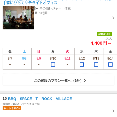
｜森にひらくサテライトオフィス
その他レジャー・体験
9時間
現地決済可
大人
4,400円～
金
土
日
月
火
水
木
金
8/7
8/8
8/9
8/10
8/11
8/12
8/13
8/14
この施設のプラン一覧へ（1件）
10
BBQ SPACE T－ROCK VILLAGE
青梅市／BBQ・バーベキュー場
ネット予約OK