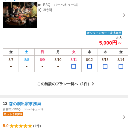
BBQ・バーベキュー場
3時間
オンラインカード決済専用
大人
5,000円～
金
土
日
月
火
水
木
金
8/7
8/8
8/9
8/10
8/11
8/12
8/13
8/14
この施設のプラン一覧へ（1件）
12
森の演出家事務局
青梅市／BBQ・バーベキュー場
ネット予約OK
5.0
(1件)