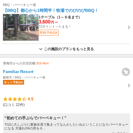
BBQ・バーベキュー場
【BBQ】都心から1時間半！牧場でのびのびBBQ！
1テーブル（1～６名まで）
3,600
～
円
72ポイント～たまる！
即時予約OK
この施設のプランをもっと見る
青梅市からの目安距離
約9.4km
Familiar Resort
飯能市／BBQ・バーベキュー場
ネット予約OK
4.5
(口コミ 22件)
“初めての手ぶらでバーベキュー！”
7/12に久しぶりに家族全員で集まってなんかしたいねということになりバーベキュー
になる 犬連れOKの所をネ...