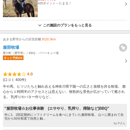
420ポイント～たまる！
この施設のプランをもっと見る
あきる野市からの目安距離
約20.3km
服部牧場
愛川町（愛甲郡）／BBQ・バーベキュー場
ネット予約OK
4.0
(口コミ 400件)
牛や馬、ヒツジたちと触れ合える神奈川県下随一の広さと規模を誇る牧場。 都
心から１時間半のアクセスとは思えない、牧歌的な景色が広がっていて癒され
る。 乳搾りやバター作りなど...
“服部牧場☆お仕事体験 (エサやり、乳搾り、掃除など)BBQ”
年に1、2回定期的にソフトクリームを食べにきていた服部牧場。 山々に囲まれて自
宅から50分程度で自然と触...
by Pさん