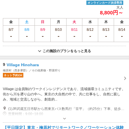
オンラインカード決済専用
大人
8,800円～
金
土
日
月
火
水
木
金
8/7
8/8
8/9
8/10
8/11
8/12
8/13
8/14
この施設のプランをもっと見る
9
Village Hinohara
檜原村（西多摩郡）／その他果物・野菜狩り
ネット予約OK
Village は会員制のワークインレジデンスであり、流域循環コミュニティです。
街から川を遡り山の中へ。東京の大自然の中で、共に仕事をし、自然に親し
み、地域と交流しながら、創造的...
(1)JR武蔵五日市駅から西東京バス数馬行「笹平」（約25分）下車、徒歩２分
営業時間：9:00~18:00
近隣駐車場あり（有料）5台 \1,100/日。https://maps.app.goo.gl/3RkUaDWg7ruTiG7F7
【平日限定】東京・檜原村でリモートワーク／ワーケーション体験