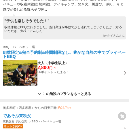
ベキューや収穫体験(自然体験)、デイキャンプ、焚き火、川遊び、 釣り、そと
遊びが楽しめる野あそび体...
“子供も楽しそうでした！”
収穫体験とBBQに行きました。当日高速が事故で少し遅れてしまいましたが、対応
いただき、大根・にんじん・...
by かずきんさん
BBQ・バーベキュー場
組数限定&完全予約制&時間制限なし。豊かな自然の中でプライベー
トBBQ
大人（中学生以上）
2,800
～
円
56ポイント～たまる！
この施設のプランをもっと見る
奥多摩町（西多摩郡）からの目安距離
約24.7km
であそぶ東秩父
東秩父村（秩父郡）／BBQ・バーベキュー場
ネット予約OK