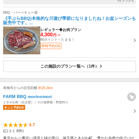
by ポコさん
BBQ・バーベキュー場
《手ぶらBBQ)本格的な川遊び季節になりましたね！お盆シーズンも
販売中です。...
レギュラー◆お肉プラン
4,300
～
円
86ポイント～たまる！
即時予約OK
この施設のプラン一覧へ（1件）
青梅市からの目安距離
約25.2km
FARM BBQ morinomori
ときがわ町（比企郡）／その他果物・野菜狩り
ネット予約OK
4.7
(口コミ 8件)
東京から一番近い清流と緑の里山、埼玉県ときがわ町。 豊かな自然の中でバー