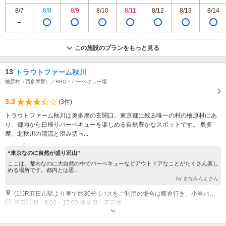
8/7
8/8
8/9
8/10
8/11
8/12
8/13
8/14
この施設のプランをもっと見る
13
トラウトファーム秋川
檜原村（西多摩郡）／BBQ・バーベキュー場
3.3
(3件)
トラウトファーム秋川は奥多摩の玄関口、東京都に残る唯一の村の檜原村にあ
り、都内から日帰りバーベキューを楽しめる自然豊かなスポットです。 奥多
摩、北秋川の清流と澄み切っ...
“東京なのに自然が盛り沢山”
ここは、都内なのに大自然の中でバーベキューなどアウトドアなことがたくさん楽し
める場所です。都内とは思...
by まなみんとさん
(1)JR五日市駅より車で約30分 (バスをご利用の場合は藤倉行き、小岩バス停下車徒歩5分) 中央自動車道八王子I.Cより車で約55分 圏央道日の出I.Cより五日市街道経由 車で約40分 圏央道あきる野I.Cより滝山街道経由 車で約40分
営業時間：8:00～17:00 休業日：不定休