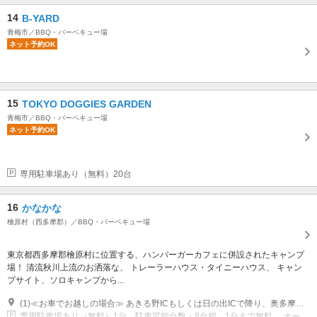
14
B-YARD
青梅市／BBQ・バーベキュー場
ネット予約OK
15
TOKYO DOGGIES GARDEN
青梅市／BBQ・バーベキュー場
ネット予約OK
専用駐車場あり（無料）20台
16
かなかな
檜原村（西多摩郡）／BBQ・バーベキュー場
東京都西多摩郡檜原村に位置する、ハンバーガーカフェに併設されたキャンプ
場！ 清流秋川上流のお洒落な、 トレーラーハウス・タイニーハウス、 キャン
プサイト、ソロキャンプから...
(1)≪お車でお越しの場合≫ あきる野ICもしくは日の出ICで降り、奥多摩周遊道路に向かい上川乗交差点手前１kmです。 上野原ICから来る場合は甲武トンネル経由上川乗交差点右折１kmです。 ≪電車でお越しの場合≫ JR武蔵五日市駅より西東京バス數馬行き、下川乗が最寄りです。 平日は「その先トレーラーの前」と運転手さんにお伝え頂ければお店の前で下ろしてもらえます。
専用駐車場あり（無料）1台 駐車可能台数：8台程。1台まで無料。 オートキャンプ場に限り1~2台まで無料で乗り入れ可。 それ以降は有料(1台￥3000)