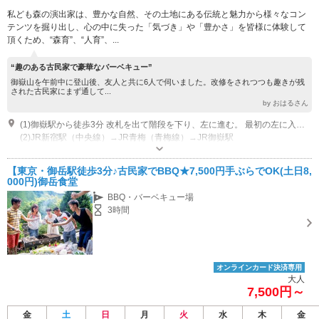
私ども森の演出家は、豊かな自然、その土地にある伝統と魅力から様々なコン
テンツを掘り出し、心の中に失った「気づき」や「豊かさ」を皆様に体験して
頂くため、“森育”、“人育”、...
“趣のある古民家で豪華なバーベキュー”
御嶽山を午前中に登山後、友人と共に6人で伺いました。改修をされつつも趣きが残
された古民家にまず通して...
by おはるさん
(1)御嶽駅から徒歩3分 改札を出て階段を下り、左に進む。 最初の左に入る坂道を上がり、踏切を渡って道なり（左ななめ）に進み、そこより約80メートル先。
(2)JR新宿駅（中央線）→JR青梅（青梅線）→JR御嶽駅
営業時間：10時～17時
【東京・御岳駅徒歩3分♪古民家でBBQ★7,500円手ぶらでOK(土日8,
000円)御岳食堂
BBQ・バーベキュー場
3時間
オンラインカード決済専用
大人
7,500円～
金
土
日
月
火
水
木
金