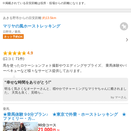
※掲載されている目安距離は役所・役場からの距離になります。
あきる野市からの目安距離
約13.5km
マリヤの風ホーストレッキング
日野市／乗馬
ネット予約OK
4.9
(口コミ 71件)
馬を使ったロケーションフォト撮影やウエディングサプライズ、 乗馬体験やバ
ーベキューなど様々なサービス提供しております。
“幸せな時間をありがとう!”
明るく気さくなオーナーさんと、穏やかでチャーミングなマリヤちゃんに癒されまし
た。 天気も良く、見晴ら...
by マーさん
乗馬
★乗馬体験９0分プラン♪ ★東京で外乗・ホーストレッキング ★
ファミリー・カ...
90分コース
21,000
～
円