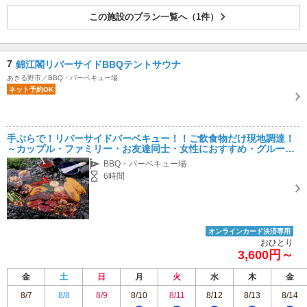
この施設のプラン一覧へ（1件）
7
錦江閣リバーサイドBBQテントサウナ
あきる野市／BBQ・バーベキュー場
ネット予約OK
手ぶらで！リバーサイドバーベキュー！！ご飲食物だけ現地調達！
～カップル・ファミリー・お友達同士・女性におすすめ・グループ
割あり♪
BBQ・バーベキュー場
6時間
オンラインカード決済専用
おひとり
3,600円～
金
土
日
月
火
水
木
金
8/7
8/8
8/9
8/10
8/11
8/12
8/13
8/14