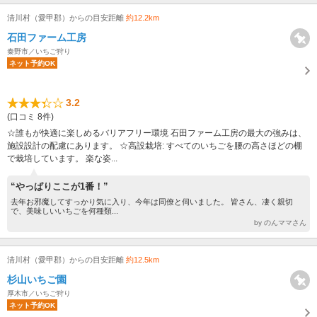
清川村（愛甲郡）からの目安距離
約12.2km
石田ファーム工房
秦野市／いちご狩り
ネット予約OK
3.2
(口コミ 8件)
☆誰もが快適に楽しめるバリアフリー環境 石田ファーム工房の最大の強みは、
施設設計の配慮にあります。 ☆高設栽培: すべてのいちごを腰の高さほどの棚
で栽培しています。 楽な姿...
“やっぱりここが1番！”
去年お邪魔してすっかり気に入り、今年は同僚と伺いました。 皆さん、凄く親切
で、美味しいいちごを何種類...
by のんママさん
清川村（愛甲郡）からの目安距離
約12.5km
杉山いちご園
厚木市／いちご狩り
ネット予約OK