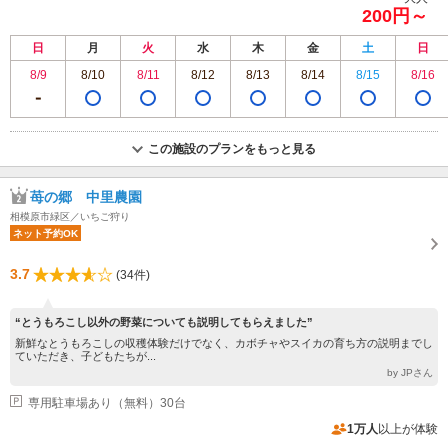
200円～
日
月
火
水
木
金
土
日
8/9
8/10
8/11
8/12
8/13
8/14
8/15
8/16
この施設のプランをもっと見る
苺の郷 中里農園
相模原市緑区／いちご狩り
ネット予約OK
3.7
(34件)
“とうもろこし以外の野菜についても説明してもらえました”
新鮮なとうもろこしの収穫体験だけでなく、カボチャやスイカの育ち方の説明までし
ていただき、子どもたちが...
by JPさん
専用駐車場あり（無料）30台
1万人
以上が体験