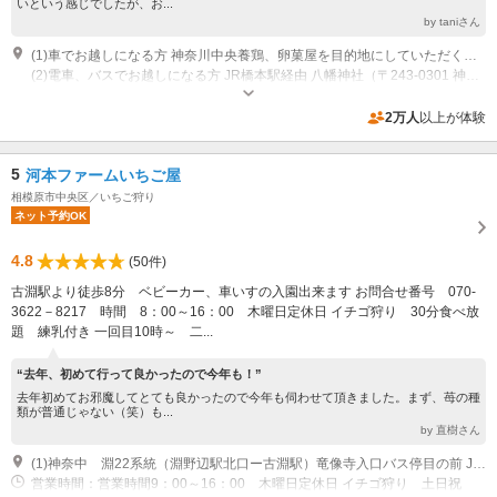
いという感じでしたが、お...
by taniさん
(1)車でお越しになる方 神奈川中央養鶏、卵菓屋を目的地にしていただくと迷わずに来ていただけます。 中央道経由の場合 八王子JCTで厚木/東名高速道路、圏央道方面に向かう 相模原ICを相模原方面に向かって進む 相模湖、宮ヶ瀬ダムの標識に従い県道510号に入る 厚木、愛川、県道65号の標識に従い県道65号に入る 三増の交差点を右折し卵菓屋がある交差点を左折 卵菓屋から2個めの交差点を左折して到着 東名高速経由の場合 海老名JCT で、左車線を使用して 八王子/中央道、圏央道方面に向かう 圏央厚木IC を 国道129号 に向かって進む 山際の交差点を左折して県道65号に入る 三増の交差点を左折し卵菓屋がある交差点を左折 卵菓屋から2個めの交差点を左折して到着
(2)電車、バスでお越しになる方 JR橋本駅経由 八幡神社（〒243-0301 神奈川県愛甲郡愛川町角田２３７１） を目的地にきてもらうと迷わずに来られます JR橋本駅南口、橋59田名バスターミナル行きに乗る 田名バスターミナルで降車、田01半原行きに乗る 宮上［愛川町］で降車、多少来た道を戻り左折して峰の原みちを進む 八幡神社を過ぎて100mほどの丁字路を右折 直進300mで到着 小田急本厚木駅経由 卵菓屋を目的地に来てもらうと迷わずに来られます 本厚木駅から厚木バスセンターまで歩く 厚木バスセンター、厚60上三増行きに乗る 三増で降車、三増の交差点を左折し卵菓屋がある交差点を左折 卵菓屋から2個めの交差点を左折して到着
営業時間：受付 8:50～13:50 いちご狩り 9:00～15:00
2万人
以上が体験
5
河本ファームいちご屋
相模原市中央区／いちご狩り
ネット予約OK
4.8
(50件)
古淵駅より徒歩8分 ベビーカー、車いすの入園出来ます お問合せ番号 070-
3622－8217 時間 8：00～16：00 木曜日定休日 イチゴ狩り 30分食べ放
題 練乳付き 一回目10時～ 二...
“去年、初めて行って良かったので今年も！”
去年初めてお邪魔してとても良かったので今年も伺わせて頂きました。まず、苺の種
類が普通じゃない（笑）も...
by 直樹さん
(1)神奈中 淵22系統（淵野辺駅北口ー古淵駅）竜像寺入口バス停目の前 JR古淵駅より徒歩8分
営業時間：営業時間9：00～16：00 木曜日定休日 イチゴ狩り 土日祝