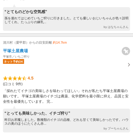
“とてものどかな空気感”
孫を連れてはじめていちご狩りに行きました。とても優しいおじいちゃんが色々説明
してくれ、たっぷりの練乳...
by はなちゃんさん
清川村（愛甲郡）からの目安距離
約14.7km
平塚土屋農場
平塚市／いちご狩り
ネット予約OK
4.5
(口コミ 9件)
「採れたてイチゴの美味しさを味わってほしい」それが私たち平塚土屋農場の
願いです。 平塚土屋農場のイチゴは農薬、化学肥料を最小限に抑え、品質と安
全性を最優先しています。 完...
“とっても美味しかった、イチゴ狩り”
昨日お邪魔しました。数種類のイチゴの品種、どれも甘くて美味しかったです。ハウ
スの奥のほうにたくさん赤...
by プーちゃんさん