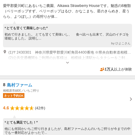
愛甲郡愛川町にあるいちご農園、Aikawa Strawberry Houseです。魅惑の8種類
（ベリーポップすず、ベリーポップはるひ、かなこまち、星のきらめき、星う
らら、よつぼし,）の苺狩りが体...
“とても甘くて美味しかった”
初めて行きました。 とても甘くて美味いし、 食べ比べも出来て、沢山のイチゴを
堪能しました。 説明し...
by ひよこさん
(1)〒2430301 神奈川県愛甲郡愛川町角田4400番地 ※県央自動車道相模原インター、愛川インターより２０分
(2)公共交通機関をご利用のお客様は、相模線上溝駅からタクシーをご利用ください。 Googleマップをご利用のお客様は愛川ストロベリーハウスで検索すると古淵にあるストロベリーハウスというアパートに行ってしまいますのでご注意ください。
オープン：9:00~16:00 受付時間：予約時間10分前
専用駐車場あり（無料）14台
1万人
以上が体験
8
島村ファーム
相模原市緑区／いちご狩り
ネット予約OK
4.6
(42件)
“とても満足でした！”
他にも何回かいちご狩り行きましたが、島村ファームさんのいちご狩りが今までの中
でも一番対応がよかったで...