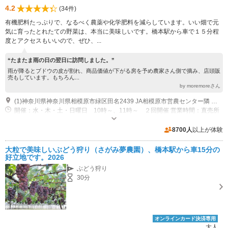
4.2
(34件)
有機肥料たっぷりで、なるべく農薬や化学肥料を減らしています。いい畑で元
気に育ったとれたての野菜は、本当に美味しいです。橋本駅から車で１５分程
度とアクセスもいいので、ぜひ、...
“たまたま雨の日の翌日に訪問しました。”
雨が降るとブドウの皮が割れ、商品価値が下がる房を予め農家さん側で摘み、店頭販
売もしています。もちろん...
by moremoreさん
(1)神奈川県神奈川県相模原市緑区田名2439 JA相模原市営農センター隣 バス停「榎戸」徒歩10分 （神奈川中央交通 橋57 橋本駅南口→望地キャンプ場）
開催：水・木・土・日曜日 10時～、11時～ ２回開催 営業時間：直売所
営業時間 10時～16時
専用駐車場あり（無料）8台 畑に寄せて停められます。
8700人
以上が体験
大粒で美味しいぶどう狩り（さがみ夢農園）、橋本駅から車15分の
好立地です。2026
ぶどう狩り
30分
オンラインカード決済専用
大人