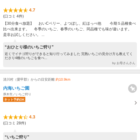
4.7
(口コミ 4件)
【30分食べ放題】 おいCベリー、よつぼし、紅ほっぺ他 今期５品種食べ
比べ出来ます。 冬季のいちご、春季のいちご、同品種でも味が違います。
是非お試しください。 ...
“おひとり様のいちご狩り”
近くでイチゴ狩りができると知り行ってみました 完熟いちごの見分け方も教えてく
ださり4種のいちごを食べ...
by お母さんさん
清川村（愛甲郡）からの目安距離
約10.9km
内海いちご園
厚木市／いちご狩り
ネット予約OK
4.3
(口コミ 28件)
“いちご狩り”