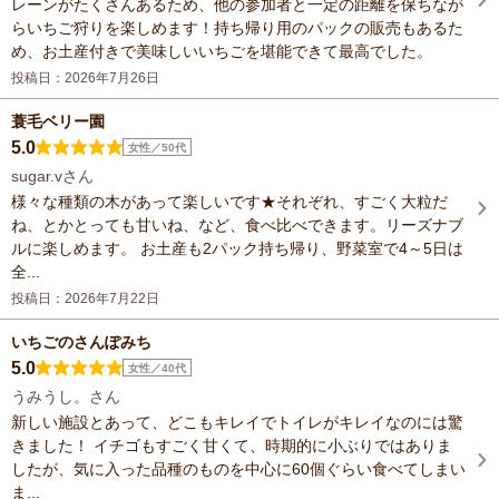
レーンがたくさんあるため、他の参加者と一定の距離を保ちなが
らいちご狩りを楽しめます！持ち帰り用のパックの販売もあるた
め、お土産付きで美味しいいちごを堪能できて最高でした。
投稿日：2026年7月26日
蓑毛ベリー園
5.0
女性／50代
sugar.vさん
様々な種類の木があって楽しいです★それぞれ、すごく大粒だ
ね、とかとっても甘いね、など、食べ比べできます。リーズナブ
ルに楽しめます。 お土産も2パック持ち帰り、野菜室で4～5日は
全...
投稿日：2026年7月22日
いちごのさんぽみち
5.0
女性／40代
うみうし。さん
新しい施設とあって、どこもキレイでトイレがキレイなのには驚
きました！ イチゴもすごく甘くて、時期的に小ぶりではありま
したが、気に入った品種のものを中心に60個ぐらい食べてしまい
ま...