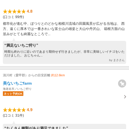
4.8
(口コミ 99件)
都市化が進む中、ぽつりとのどかな相模川流域の田園風景が広がる当地は、 西
方、遠くに厚木では一番きれいな富士山の雄姿と大山や丹沢山、 箱根方面の山
並みがとても綺麗なところで...
“満足ないちご狩り”
時期も終わりに近いのであまり期待せず行きましたが、非常に美味しいイチゴをいた
だけました。 おじちゃん...
by まささん
清川村（愛甲郡）からの目安距離
約12.6km
美ないちごfarm
海老名市／いちご狩り
ネット予約OK
4.9
(口コミ 31件)
“たくさん種類があり満足できました”