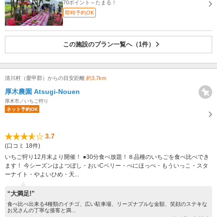
70ポイント～たまる！
即時予約OK
この施設のプラン一覧へ（1件）
清川村（愛甲郡）からの目安距離
約3.7km
厚木農園 Atsugi-Nouen
厚木市／いちご狩り
ネット予約OK
3.7
(口コミ 18件)
いちご狩り12月末より開催！ ●30分食べ放題！８品種のいちごを食べ比べでき
ます！ 今シーズンはよつぼし・おいCベリー・べにほっぺ・もういっこ・スタ
ーナイト・やよいひめ・天...
“大満足!”
食べ比べ出来る4種類のイチゴ、広い駐車場、リーズナブルな金額、笑顔のステキな
お兄さんの丁寧な接客と満...