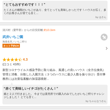
“とてもおすすめです！！！”
たくさんの種類のいちごがあり、全てとっても美味しかったです！ハウスが広く、多
くのお客さんが居ても全く...
by はさん
清川村（愛甲郡）からの目安距離
約13.1km
武井いちご園
海老名市／いちご狩り
ネット予約OK
4.3
(口コミ 43件)
新型コロナウイルス感染予防に取り組み、風通しの良いハウス（全方位換気）
管理と消毒、分散した入園方法（３つのハウスに最少人数を振り分け）受付事
務所には次亜塩素酸の加湿器噴射...
“赤くて美味しいイチゴがたくさん！”
娘と２人で行きました。 今までは直売所での購入のみでしたがいちご狩りチャレン
ジしました！ とても甘く...
by ちゃんなつさん