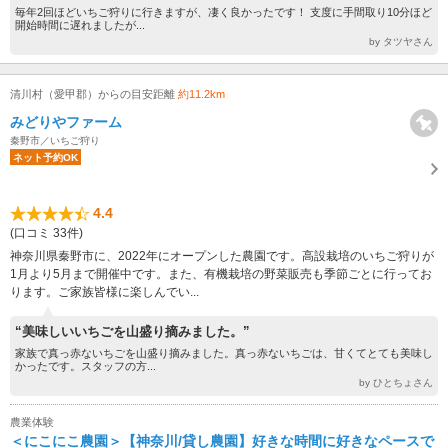
毎年2回ほどいちご狩りに行きますが、凄く良かったです！ 支度に手間取り10分ほど
開始時間に遅れましたが...
by タツヤさん
清川村（愛甲郡）からの目安距離
約11.2km
みどりやファーム
秦野市／いちご狩り
ネット予約OK
4.4
(口コミ 33件)
神奈川県秦野市に、2022年にオープンした農園です。高設栽培のいちご狩りが
1月より5月まで開催中です。また、有機栽培の野菜販売も季節ごとに行ってお
ります。ご家族皆様に楽しんでい...
“美味しいいちごを山盛り摘みました。”
家族で真っ赤ないちごを山盛り摘みました。真っ赤ないちごは、甘くてとても美味し
かったです。スタッフの方...
by ひとちょさん
農業体験
＜にこにこ農園＞【神奈川/貸し農園】好きな時間に好きなペースで