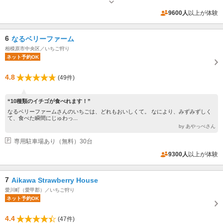
日 一回目10：00～ 二回目11：30～
専用駐車場あり（無料）18台
9600人
以上が体験
6
なるベリーファーム
相模原市中央区／いちご狩り
ネット予約OK
4.8
(49件)
“10種類のイチゴが食べれます！”
なるベリーファームさんのいちごは、どれもおいしくて。 なにより、みずみずしく
て、食べた瞬間にじゅわっ...
by あやっぺさん
専用駐車場あり（無料）30台
9300人
以上が体験
7
Aikawa Strawberry House
愛川町（愛甲郡）／いちご狩り
ネット予約OK
4.4
(47件)