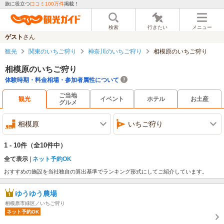
旅に役立つ
口コミ100万件
掲載！
検索
行きたい
メニュー
ゲスト
さん
観光
関東のいちご狩り
神奈川のいちご狩り
相模原のいちご狩り
相模原のいちご狩り
体験時期・料金相場・参加者属性について
ご当地
観光
イベント
ホテル
お土産
グルメ
相模原
いちご狩り
1 - 10件
（全10件中）
全て表示
ネット予約OK
おすすめの施設を当社独自の算出基準でランキング形式にしてご紹介しています。
ゆうゆう農場
相模原市緑区／いちご狩り
ネット予約OK