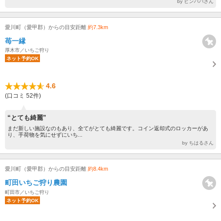
by ピンパパさん
愛川町（愛甲郡）からの目安距離
約7.3km
苺一縁
厚木市／いちご狩り
ネット予約OK
4.6
(口コミ 52件)
“とても綺麗”
まだ新しい施設なのもあり、全てがとても綺麗です。コイン返却式のロッカーがあ
り、手荷物を気にせずにいち...
by ちはるさん
愛川町（愛甲郡）からの目安距離
約8.4km
町田いちご狩り農園
町田市／いちご狩り
ネット予約OK