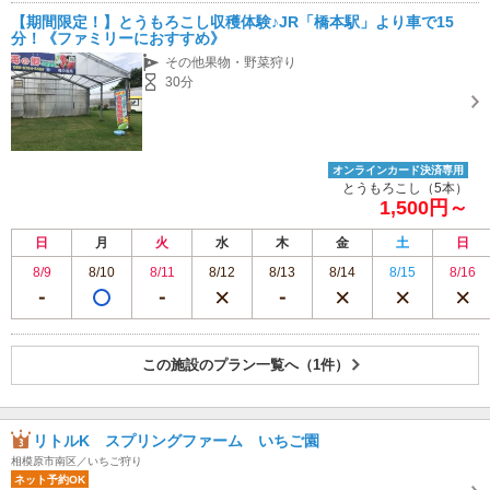
【期間限定！】とうもろこし収穫体験♪JR「橋本駅」より車で15
分！《ファミリーにおすすめ》
その他果物・野菜狩り
30分
オンラインカード決済専用
とうもろこし（5本）
1,500円～
日
月
火
水
木
金
土
日
8/9
8/10
8/11
8/12
8/13
8/14
8/15
8/16
この施設のプラン一覧へ（1件）
リトルK スプリングファーム いちご園
相模原市南区／いちご狩り
ネット予約OK