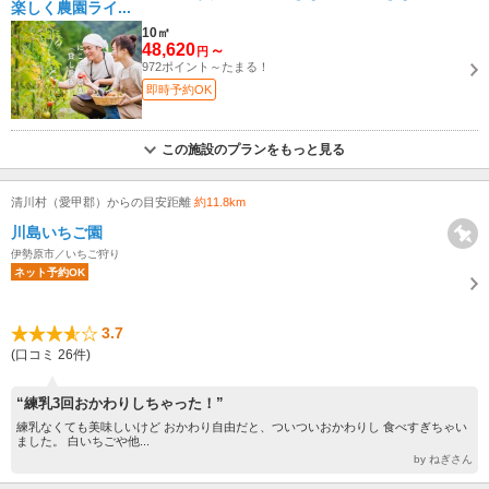
楽しく農園ライ...
10㎡
48,620
～
円
972ポイント～たまる！
即時予約OK
この施設のプランをもっと見る
清川村（愛甲郡）からの目安距離
約11.8km
川島いちご園
伊勢原市／いちご狩り
ネット予約OK
3.7
(口コミ 26件)
“練乳3回おかわりしちゃった！”
練乳なくても美味しいけど おかわり自由だと、ついついおかわりし 食べすぎちゃい
ました。 白いちごや他...
by ねぎさん