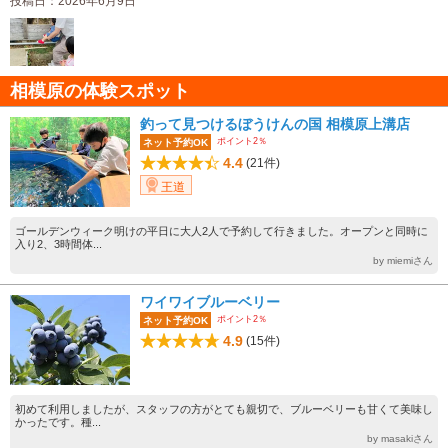
投稿日：2026年6月9日
相模原の体験スポット
釣って見つけるぼうけんの国 相模原上溝店
ポイント2％
ネット予約OK
4.4
(21件)
王道
ゴールデンウィーク明けの平日に大人2人で予約して行きました。オープンと同時に
入り2、3時間体...
by miemiさん
ワイワイブルーベリー
ポイント2％
ネット予約OK
4.9
(15件)
初めて利用しましたが、スタッフの方がとても親切で、ブルーベリーも甘くて美味し
かったです。種...
by masakiさん