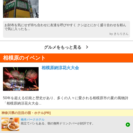
お財布を気にせず待ち合わせに友達を呼びやすく クシはとにかく盛り合わせを頼ん
で気に入ったも...
by きらりさん
グルメをもっと見る
相模原のイベント
相模原納涼花火大会
50年を超える伝統と歴史があり、多くの人々に愛される相模原市の夏の風物詩
「相模原納涼花火大会...
神奈川県の注目の宿・ホテル[PR]
相模原よさこいRANBU！
橋本パークホテル
焼立てパンもある、朝の無料ドリンクバーが好評です。