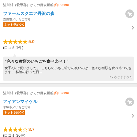
清川村（愛甲郡）からの目安距離
約13.6km
ファームスクエア丹沢の森
秦野市／いちご狩り
ネット予約OK
5.0
(口コミ 1件)
“色々な種類のいちごを食べ比べ！”
女子3人で伺いました。 こちらのいちご狩りの良いのは、色々な種類を食べ比べでき
ます。 私達の行った日...
by さとままさん
清川村（愛甲郡）からの目安距離
約13.8km
アイアンマイケル
平塚市／いちご狩り
ネット予約OK
3.7
(口コミ 36件)