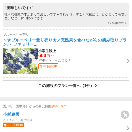
“美味しいです♪”
様々な種類の木があって楽しいです★それぞれ、すごく大粒だね、とかとっても甘い
ね、など、食べ比べできま...
by sugar.vさん
ブルーベリー狩り
＼★ブルーベリー量り売り★／完熟果を食べながらの摘み取りプラ
ン♪＜ファミリー...
小学生以上
600
～
円
12ポイント～たまる！
即時予約OK
この施設のプラン一覧へ（1件）
愛川町（愛甲郡）からの目安距離
約10.7km
小杉農園
八王子市／いちご狩り
ネット予約OK