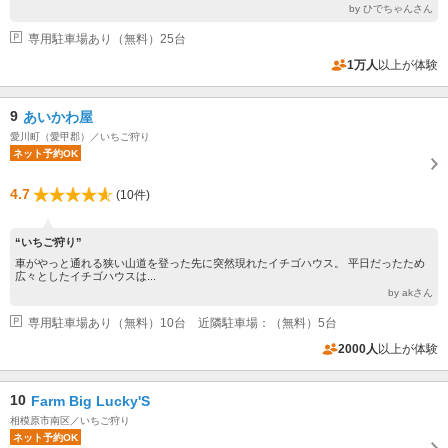
by ひでちゃんさん
専用駐車場あり（無料）25台
1万人
以上が体験
9
あいかわ屋
愛川町（愛甲郡）／いちご狩り
ネット予約OK
4.7
(10件)
“いちご狩り”
車がやっと通れる狭い山道を登った先に突然現れたイチゴハウス。 平日だったため
広々としたイチゴハウスは...
by akさん
専用駐車場あり（無料）10台 近隣駐車場：（無料）5台
2000人
以上が体験
10
Farm Big Lucky'S
相模原市南区／いちご狩り
ネット予約OK