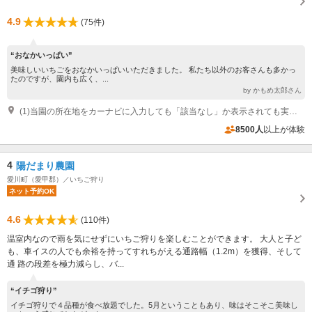
4.9
(75件)
“おなかいっぱい”
美味しいいちごをおなかいっぱいいただきました。 私たち以外のお客さんも多かっ
たのですが、園内も広く、...
by かもめ太郎さん
(1)当園の所在地をカーナビに入力しても「該当なし」か表示されても実際の所在地とは別の所へ案内されてしまいます。「リカーランド トップ 緑が丘店」さん（相模原市中央区緑が丘１－４３）を入力してお越しいただければ、トップさんの斜向かいのハウスですので、すぐ分かります。
8500人
以上が体験
4
陽だまり農園
愛川町（愛甲郡）／いちご狩り
ネット予約OK
4.6
(110件)
温室内なので雨を気にせずにいちご狩りを楽しむことができます。 大人と子ど
も、車イスの人でも余裕を持ってすれちがえる通路幅（1.2m）を獲得、そして
通 路の段差を極力減らし、バ...
“イチゴ狩り”
イチゴ狩りで４品種が食べ放題でした。5月ということもあり、味はそこそこ美味し