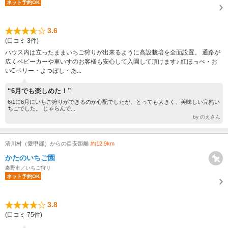
ネット予約OK
3.6
(口コミ 3件)
ハウス内は立ったままいちご狩りが出来るように高設栽培を全面設置。 通路が
広くベビーカーや車いすのお客様も安心して入園して頂けます♪ 紅ほっぺ・お
いCベリー・よつぼし・あ...
“6月でも楽しめた！”
6/1に6月にいちご狩りができるのか心配でしたが、とっても大きく、美味しい完熟い
ちごでした。 じゃらんで...
by のえさん
清川村（愛甲郡）からの目安距離
約12.9km
かたのいちご園
秦野市／いちご狩り
ネット予約OK
3.8
(口コミ 75件)