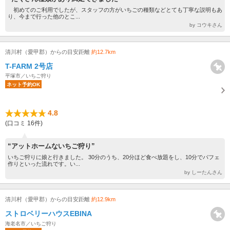
初めてのご利用でしたが、スタッフの方がいちごの種類などとても丁寧な説明もあ
り、今まで行った他のとこ...
by コウキさん
清川村（愛甲郡）からの目安距離
約12.7km
T-FARM 2号店
平塚市／いちご狩り
ネット予約OK
4.8
(口コミ 16件)
“アットホームないちご狩り”
いちご狩りに娘と行きました。 30分のうち、20分ほど食べ放題をし、10分でパフェ
作りといった流れです。い...
by しーたんさん
清川村（愛甲郡）からの目安距離
約12.9km
ストロベリーハウスEBINA
海老名市／いちご狩り