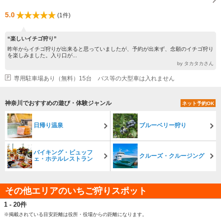
5.0
(1件)
“楽しいイチゴ狩り”
昨年からイチゴ狩りが出来ると思っていましたが、予約が出来ず、念願のイチゴ狩り
を楽しみました。入り口が...
by タカタカさん
専用駐車場あり（無料）15台 バス等の大型車は入れません
神奈川でおすすめの遊び・体験ジャンル
ネット予約OK
日帰り温泉
ブルーベリー狩り
バイキング・ビュッフ
クルーズ・クルージング
ェ・ホテルレストラン
その他エリアのいちご狩りスポット
1 - 20件
※掲載されている目安距離は役所・役場からの距離になります。