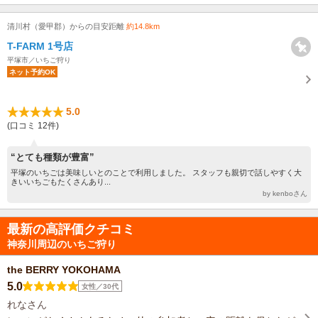
清川村（愛甲郡）からの目安距離
約14.8km
T-FARM 1号店
平塚市／いちご狩り
ネット予約OK
5.0
(口コミ 12件)
“とても種類が豊富”
平塚のいちごは美味しいとのことで利用しました。 スタッフも親切で話しやすく大
きいいちごもたくさんあり...
by kenboさん
最新の高評価クチコミ
神奈川周辺のいちご狩り
the BERRY YOKOHAMA
5.0
女性／30代
れなさん