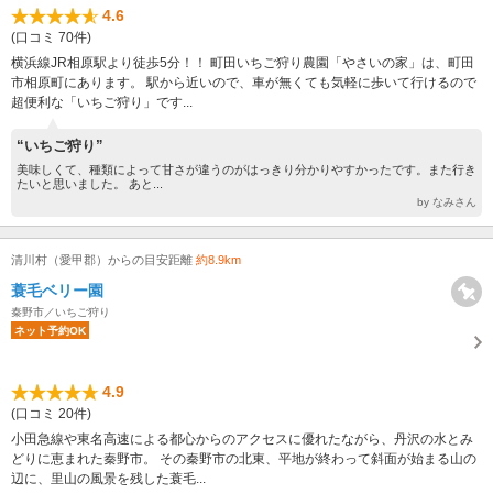
4.6
(口コミ 70件)
横浜線JR相原駅より徒歩5分！！ 町田いちご狩り農園「やさいの家」は、町田
市相原町にあります。 駅から近いので、車が無くても気軽に歩いて行けるので
超便利な「いちご狩り」です...
“いちご狩り”
美味しくて、種類によって甘さが違うのがはっきり分かりやすかったです。また行き
たいと思いました。 あと...
by なみさん
清川村（愛甲郡）からの目安距離
約8.9km
蓑毛ベリー園
秦野市／いちご狩り
ネット予約OK
4.9
(口コミ 20件)
小田急線や東名高速による都心からのアクセスに優れたながら、丹沢の水とみ
どりに恵まれた秦野市。 その秦野市の北東、平地が終わって斜面が始まる山の
辺に、里山の風景を残した蓑毛...