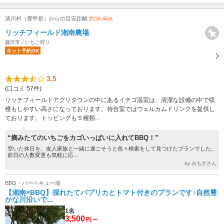
清川村（愛甲郡）からの目安距離
約16.4km
リッチフィールド湘南農場
藤沢市／いちご狩り
ネット予約OK
3.5
(口コミ 57件)
リッチフィールドアグリタウンの中にあるイチゴ温室は、清潔な設備の中で収
穫もしやすい高さになっております。待合室ではウェルカムドリンクを提供し
ております。トッピングも５種類...
“摘みたてのいちごをカゴいっぱいに入れてBBQ！”
空いた休日を、友人家族と一緒に過ごそうと色々検索をして見つけたプランでした。
前日の人数変更も気軽に応...
by みもざさん
BBQ・バーベキュー場
【湘南×BBQ】採れたてパプリカとトマト付きのプランです♪自然豊
かな川沿いで...
1名
3,500
～
円