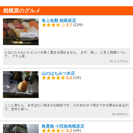
相模原のグルメ
角上魚類 相模原店
3.7
(22件)
とるにたらないレビューが多く驚きを隠せません。 まず、高い、と言う指摘につい
て。 グラム単...
by とら℃さん
山のはちみつ本店
5.0
(1件)
ここに来たら、まずはたい焼きがお勧めです。小さめのタイ焼きですが厚みがあるの
で、意外と食べ...
by kateさん
鳥貴族 小田急相模原店
4.2
(4件)