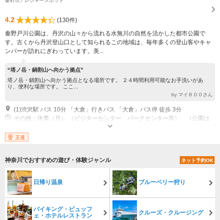
秦野市／レジャースポット
4.2
(130件)
秦野戸川公園は、丹沢の山々から流れる水無川の自然を活かした都市公園で
す。古くから丹沢登山口として知られるこの地域は、毎年多くの登山客やキャ
ンパーが訪れにぎわっています。美...
“塔ノ岳・鍋割山へ向かう拠点”
塔ノ岳・鍋割山へ向かう拠点となる場所です。 ２４時間利用可能なお手洗いがあ
り、便利な場所です。 ここ...
by マイＢＯＯさん
(1)渋沢駅 バス 10分 「大倉」行きバス 「大倉」バス停 徒歩 3分
その他：休業（月） （ビジターセンター、パークセンター等） （公園は
年中無休） 営業時間 9:00?16:30 （ビジターセンター、パークセンター
等） （公園は24時間）
王道
神奈川でおすすめの遊び・体験ジャンル
ネット予約OK
日帰り温泉
ブルーベリー狩り
バイキング・ビュッフ
クルーズ・クルージング
ェ・ホテルレストラン