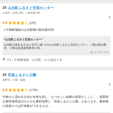
25
山北町ふるさと交流センター
山北町（足柄上郡）／観光案内所
4.0
(1件)
ＪＲ御殿場線の山北駅横の観光案内所
“山北町ふるさと交流センター”
山北駅の改札を出ると右手に建つのが山北町ふるさと交流センター。１階は観光案
内、２階は鉄道資料館等が有...
by トシローさん
(1)ＪＲ御殿場線「山北駅」から徒歩１分
26
田原ふるさと公園
秦野市／公園・庭園
4.0
(17件)
竹林から流れ出る水が水車を回し、なつかしい故郷の風景がここに…。源実朝
公御首塚周辺ののどかな農村地帯に「田原ふるさと公園」があります。農産物
の直販やそば打体験ができるそば...