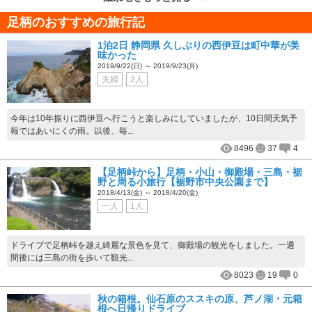
足柄のおすすめの旅行記
1泊2日 静岡県 久しぶりの西伊豆は町中華が美
味かった
2019/9/22(日) ～ 2019/9/23(月)
夫婦
2人
今年は10年振りに西伊豆へ行こうと楽しみにしていましたが、10日間天気予
報ではあいにくの雨。以後、毎...
8496
37
4
【足柄峠から】足柄・小山・御殿場・三島・裾
野と周る小旅行【裾野市中央公園まで】
2018/4/13(金) ～ 2018/4/20(金)
一人
1人
ドライブで足柄峠を越え綺麗な景色を見て、御殿場の観光をしました。一週
間後には三島の街を歩いて観光...
8023
19
0
秋の箱根。仙石原のススキの原、芦ノ湖・元箱
根へ日帰りドライブ