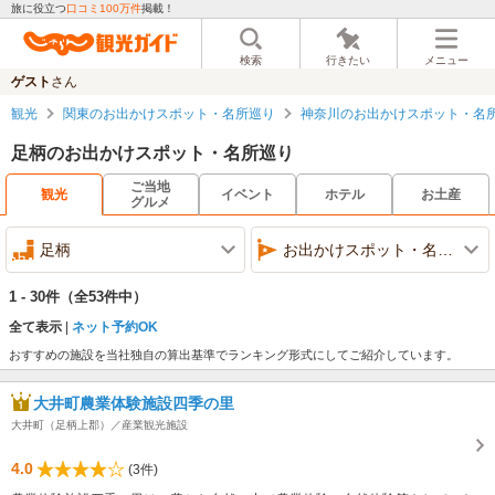
旅に役立つ
口コミ100万件
掲載！
検索
行きたい
メニュー
ゲスト
さん
観光
関東のお出かけスポット・名所巡り
神奈川のお出かけスポット・名
足柄のお出かけスポット・名所巡り
ご当地
観光
イベント
ホテル
お土産
グルメ
足柄
お出かけスポット・名所巡り
1 - 30件
（全53件中）
全て表示
ネット予約OK
おすすめの施設を当社独自の算出基準でランキング形式にしてご紹介しています。
大井町農業体験施設四季の里
大井町（足柄上郡）／産業観光施設
4.0
(3件)