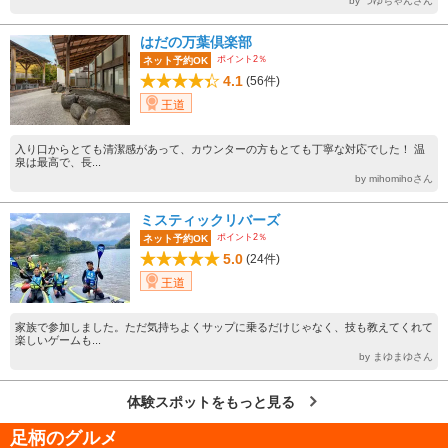
by つゆちゃんさん
はだの万葉倶楽部
ポイント2％
ネット予約OK
4.1
(56件)
王道
入り口からとても清潔感があって、カウンターの方もとても丁寧な対応でした！ 温
泉は最高で、長...
by mihomihoさん
ミスティックリバーズ
ポイント2％
ネット予約OK
5.0
(24件)
王道
家族で参加しました。ただ気持ちよくサップに乗るだけじゃなく、技も教えてくれて
楽しいゲームも...
by まゆまゆさん
体験スポットをもっと見る
足柄のグルメ