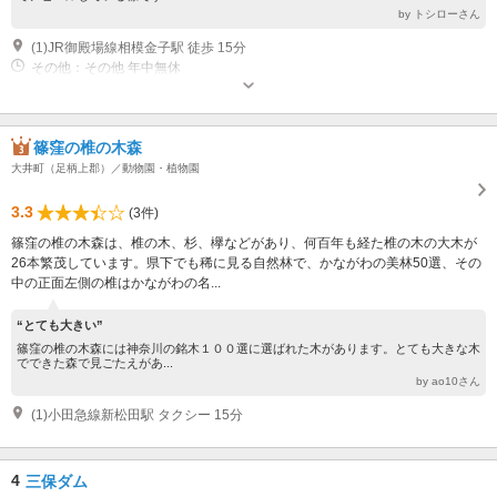
by トシローさん
(1)JR御殿場線相模金子駅 徒歩 15分
その他：その他 年中無休
篠窪の椎の木森
大井町（足柄上郡）／動物園・植物園
3.3
(3件)
篠窪の椎の木森は、椎の木、杉、欅などがあり、何百年も経た椎の木の大木が
26本繁茂しています。県下でも稀に見る自然林で、かながわの美林50選、その
中の正面左側の椎はかながわの名...
“とても大きい”
篠窪の椎の木森には神奈川の銘木１００選に選ばれた木があります。とても大きな木
でできた森で見ごたえがあ...
by ao10さん
(1)小田急線新松田駅 タクシー 15分
4
三保ダム