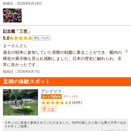
投稿日：2026年6月14日
記念艦「三笠」
5.0
男性／60代
まーさんさん
過去の戦争に参加していた実際の戦艦に乗ることができ、艦内の
構造や展示物も見られ感動しました。日本の歴史に触れられ、非
常に良かったです。
投稿日：2026年6月7日
足柄の体験スポット
アンドリフ
ポイント2％
ネット予約OK
4.9
(43件)
王道
２年ぶりに友達と参加させていただきました。SUPの楽しさと色々な乗り方等々わか
りやすくご指導...