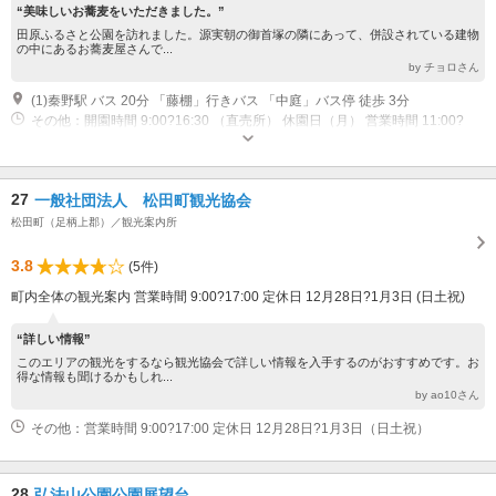
“美味しいお蕎麦をいただきました。”
田原ふるさと公園を訪れました。源実朝の御首塚の隣にあって、併設されている建物
の中にあるお蕎麦屋さんで...
by チョロさん
(1)秦野駅 バス 20分 「藤棚」行きバス 「中庭」バス停 徒歩 3分
その他：開園時間 9:00?16:30 （直売所） 休園日（月） 営業時間 11:00?
16:30 （そば処）
27
一般社団法人 松田町観光協会
松田町（足柄上郡）／観光案内所
3.8
(5件)
町内全体の観光案内 営業時間 9:00?17:00 定休日 12月28日?1月3日 (日土祝)
“詳しい情報”
このエリアの観光をするなら観光協会で詳しい情報を入手するのがおすすめです。お
得な情報も聞けるかもしれ...
by ao10さん
その他：営業時間 9:00?17:00 定休日 12月28日?1月3日（日土祝）
28
弘法山公園公園展望台