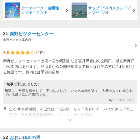
テーマパーク・遊園地・
サップ・SUP(スタンドア
レジャーランド
ップパドル)
21
秦野ビジターセンター
秦野市／観光案内所
4.0
(4件)
秦野ビジターセンターは塔ノ岳や鍋割山など表丹沢登山の玄関口、県立秦野戸
川公園内にあります。登山者から公園利用者まで様々な目的の方にご利用頂け
る施設です。館内には季節の自然...
“無事に下山しました”
無事に、丹沢を縦走して、下山しました。 バスの本数が多く、大勢の人々に愛され
ている塔ノ岳の玄関口です...
by マイＢＯＯさん
(1)公共交通機関：小田急線「渋沢駅」から「大倉行き」バスで終点「大倉」下車すぐ 乗車時間約15分
(2)車：東名高速道路秦野中井Ｉ．Ｃ．から約30分
開館時間：９：００～１６：３０ 休館日：年末年始（12月29日～翌年1月3
日）
22
おおいゆめの里