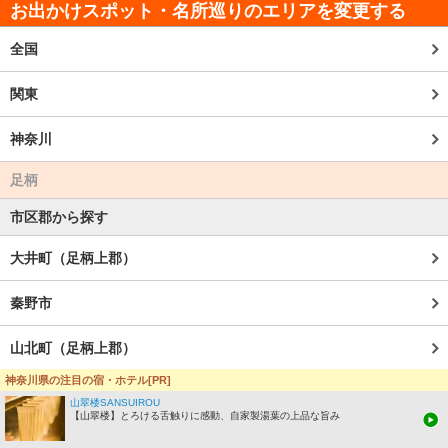
お出かけスポット・名所巡りのエリアを変更する
全国
関東
神奈川
足柄
市区郡から探す
大井町（足柄上郡）
秦野市
山北町（足柄上郡）
神奈川県の注目の宿・ホテル[PR]
南足柄市
山翠楼SANSUIROU
【山翠楼】とろける舌触りに感動、自家製湯葉の上品な旨み
松田町（足柄上郡）