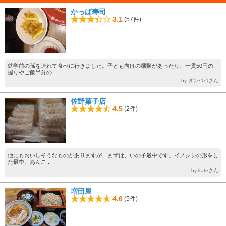
かっぱ寿司
3.1
(57件)
就学前の孫を連れて食べに行きました。子ども向けの麺類があったり、一貫50円の
握りやご飯半分の...
by ダンパパさん
佐野菓子店
4.5
(2件)
他にもおいしそうなものがありますが、まずは、いの子最中です。イノシシの形をし
た最中。あんこ...
by kateさん
増田屋
4.6
(5件)