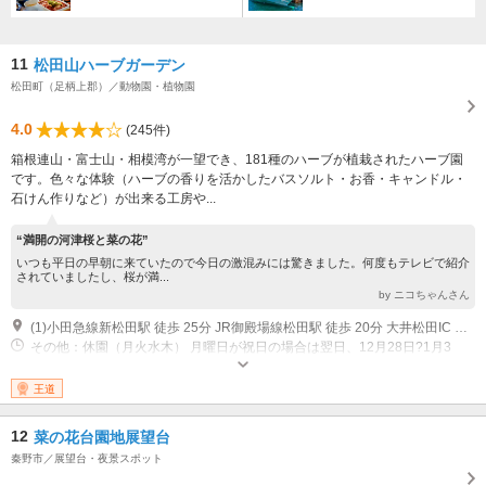
11
松田山ハーブガーデン
松田町（足柄上郡）／動物園・植物園
4.0
(245件)
箱根連山・富士山・相模湾が一望でき、181種のハーブが植栽されたハーブ園
です。色々な体験（ハーブの香りを活かしたバスソルト・お香・キャンドル・
石けん作りなど）が出来る工房や...
“満開の河津桜と菜の花”
いつも平日の早朝に来ていたので今日の激混みには驚きました。何度もテレビで紹介
されていましたし、桜が満...
by ニコちゃんさん
(1)小田急線新松田駅 徒歩 25分 JR御殿場線松田駅 徒歩 20分 大井松田IC 車 5分
その他：休園（月火水木） 月曜日が祝日の場合は翌日、12月28日?1月3
日、その他臨時休園有 開園 11月?2月 9:00?16:00 イベント期間中は営業時
間の延長あり 開園 3月?10月 9:00?17:00
王道
12
菜の花台園地展望台
秦野市／展望台・夜景スポット