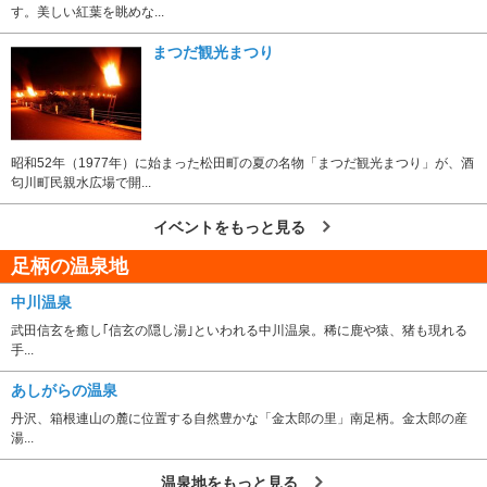
す。美しい紅葉を眺めな...
まつだ観光まつり
昭和52年（1977年）に始まった松田町の夏の名物「まつだ観光まつり」が、酒
匂川町民親水広場で開...
イベントをもっと見る
足柄の温泉地
中川温泉
武田信玄を癒し｢信玄の隠し湯｣といわれる中川温泉。稀に鹿や猿、猪も現れる
手...
あしがらの温泉
丹沢、箱根連山の麓に位置する自然豊かな「金太郎の里」南足柄。金太郎の産
湯...
温泉地をもっと見る