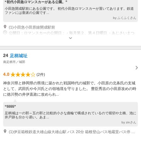
“初代小田急ロマンスカーがある公園。”
小田急開成駅前にある公園です。 初代小田急ロマンスカーが置いてあります。鉄道
ファンには垂涎の公園です...
by ふくふくさん
(1)小田急小田原線開成駅前
公開日：ロマンスカーの公開日：・毎月第２、第４日曜日 ・あじさいまつ
り期間中毎日 ・その他臨時公開あり 見学時間：10：00～15：00
24
足柄城址
南足柄市／城郭
4.0
(2件)
神奈川県と静岡県の県境に築かれた戦国時代の城郭で。小田原の北条氏の支城
として、武田氏や今川氏との領地境を守りました。 豊臣秀吉の小田原攻めの時
に徳川勢の井伊直政に攻められ...
“5555”
足柄城は一の郭～五の郭と比較的小さな曲輪で構成されているので堀切や土橋、池に
井戸跡も分かり易い。あま...
by zinさん
(1)伊豆箱根鉄道大雄山線大雄山駅 バス 20分 箱根登山バス地蔵堂バス停 徒歩 60分