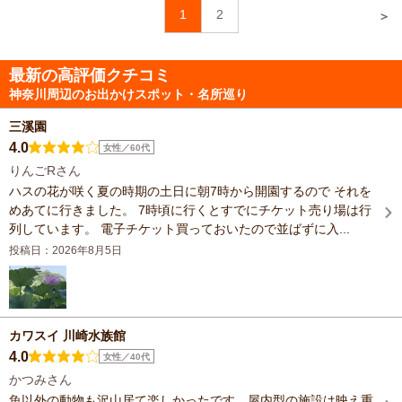
1
2
＞
最新の高評価クチコミ
神奈川周辺のお出かけスポット・名所巡り
三溪園
4.0
女性／60代
りんごRさん
ハスの花が咲く夏の時期の土日に朝7時から開園するので それを
めあてに行きました。 7時頃に行くとすでにチケット売り場は行
列しています。 電子チケット買っておいたので並ばずに入...
投稿日：2026年8月5日
カワスイ 川崎水族館
4.0
女性／40代
かつみさん
魚以外の動物も沢山居て楽しかったです。屋内型の施設は映え重