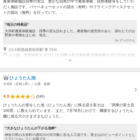
農業体験施設四季の里は、豊かな自然の中で農業体験、自然体験等をしていた
だく施設です。バーベキューセットの貸出（有料）やフライングディスクセッ
トの貸出（無料）を行っていて、...
“地元の特産品”
大井町農業体験施設 四季の里を訪れました。農産物の直売所があり、採れたてのお
野菜や果物をはじめ、地元...
by チョロさん
(1)小田急線新松田駅 車 15分
その他：営業時間 8:30?17:15 四季の里営業時間 営業時間 8:00?15:00 直売
所営業時間 休館（月）
ひょうたん池
大井町（足柄上郡）／公園・庭園
4.0
(5件)
ひょうたんの形をした池（ひょうたん池）に映る逆さ富士は、「関東の富士見
100景」に数えられています。 また、7月?8月にかけて、隣接するひょうたん
棚に成る大小さまざまなひょうた...
“大きなひょうたんが下がる池畔”
神奈川県の大井町の酒匂川の河川敷に在る人工池です。富士山のビューポイントとし
てアピールしている様です...