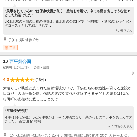
“展示されているD52は保存状態が良く、塗装も奇麗で、今にも動き出しそうな堂々
とした雄姿でした”
JR山北駅の南側の山裾の地域は、山北町の公式HPで「河村城址・洒水の滝ハイキン
グコース」として紹介されて...
by モロさん
(1)山北駅 徒歩 5分
王道
16
西平畑公園
松田町（足柄上郡）／公園・庭園
4.3
(16件)
素晴らしい眺望と恵まれた自然環境の中で、子供たちの創造性を育てる施設が
目白押しの西平畑公園。伝統の遊びや文化を体験できる子どもの館をはじめ、
松田町の動植物に親しむことので...
“河津桜が見頃”
今年は開花が遅かった河津桜がようやく見頃になり、菜の花とのコラボを楽しんで来
ました。 富士山も9時頃...
by ニコちゃんさん
(1)小田急線新松田駅 徒歩 25分 JR御殿場線松田駅 徒歩 20分 大井松田IC 車 5分