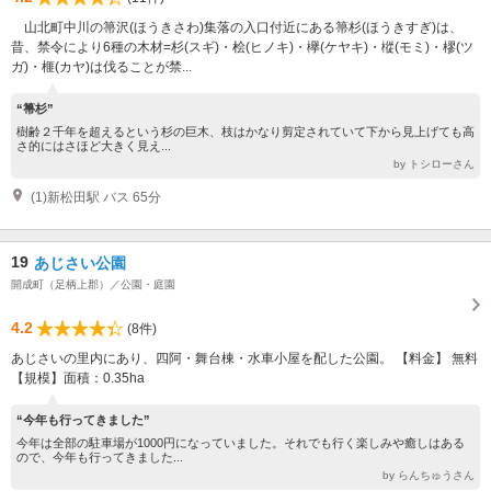
山北町中川の箒沢(ほうきさわ)集落の入口付近にある箒杉(ほうきすぎ)は、
昔、禁令により6種の木材=杉(スギ)・桧(ヒノキ)・欅(ケヤキ)・樅(モミ)・樛(ツ
ガ)・榧(カヤ)は伐ることが禁...
“箒杉”
樹齢２千年を超えるという杉の巨木、枝はかなり剪定されていて下から見上げても高
さ的にはさほど大きく見え...
by トシローさん
(1)新松田駅 バス 65分
19
あじさい公園
開成町（足柄上郡）／公園・庭園
4.2
(8件)
あじさいの里内にあり、四阿・舞台棟・水車小屋を配した公園。 【料金】 無料
【規模】面積：0.35ha
“今年も行ってきました”
今年は全部の駐車場が1000円になっていました。それでも行く楽しみや癒しはある
ので、今年も行ってきました...
by らんちゅうさん