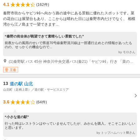
4.1
(162件)
秦野市街からヤビツ峠へ向かう路の途中にある景観に優れたスポットです。菜
の花台には展望台もあり、ここからは晴れた日には秦野市内だけでなく、 相模
湾から江ノ島まで一望できます...
“秦野の街全体が眺望できて素晴らしい景観でした”
前夜からの風雨のせいで県道70号線秦野清川線は一部通行止めとの情報があったも
のの、せっかくの機会なので...
by モロさん
(1)秦野駅 バス 45分 神奈川中央交通バス(秦21)「ヤビツ峠」行き 「菜の花台」バス停 徒歩 東名高速道路秦野中井ＩＣ 車 30分
王道
13
道の駅 山北
山北町（足柄上郡）／道の駅・サービスエリア
3.6
(64件)
“小さな道の駅”
行った時はレストランはやっていませんでしたが、みかんを購入。そこそこおいしい
と思います。
by トップハムハット卿さん