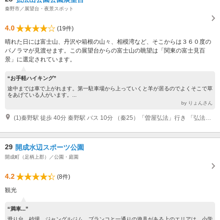
秦野市／展望台・夜景スポット
4.0
(19件)
晴れた日には富士山、丹沢や箱根の山々、相模湾など、そこからは３６０度の
パノラマが見渡せます。この展望台からの富士山の眺望は「関東の富士見百
景」に選定されています。
“お手軽ハイキング”
途中までは車で上がれます。第一駐車場から上っていくと羊が居るのでよくそこで草
をあげている人がいます。...
by りょんさん
(1)秦野駅 徒歩 40分 秦野駅 バス 10分 （秦25）「曽屋弘法」行き 「弘法山入口」バス停 徒歩 10分
29
開成水辺スポーツ公園
開成町（足柄上郡）／公園・庭園
4.2
(8件)
観光
“満車...”
滑り台、砂場、ジャングルジム、ブランコと一通りの遊具がある上のエリアは、小学