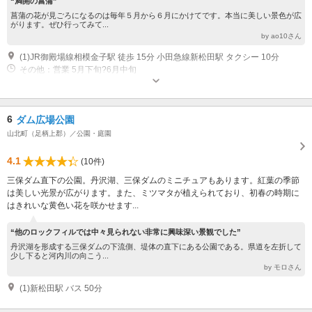
“満開の菖蒲”
菖蒲の花が見ごろになるのは毎年５月から６月にかけてです。本当に美しい景色が広
がります。ぜひ行ってみて...
by ao10さん
(1)JR御殿場線相模金子駅 徒歩 15分 小田急線新松田駅 タクシー 10分
その他：営業 5月下旬?6月中旬
6
ダム広場公園
山北町（足柄上郡）／公園・庭園
4.1
(10件)
三保ダム直下の公園。丹沢湖、三保ダムのミニチュアもあります。紅葉の季節
は美しい光景が広がります。また、ミツマタが植えられており、初春の時期に
はきれいな黄色い花を咲かせます...
“他のロックフィルでは中々見られない非常に興味深い景観でした”
丹沢湖を形成する三保ダムの下流側、堤体の直下にある公園である。県道を左折して
少し下ると河内川の向こう...
by モロさん
(1)新松田駅 バス 50分