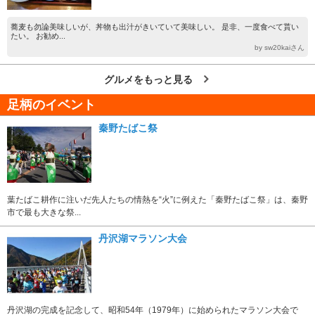
蕎麦も勿論美味しいが、丼物も出汁がきいていて美味しい。 是非、一度食べて貰い
たい。 お勧め...
by sw20kaiさん
グルメをもっと見る
足柄のイベント
秦野たばこ祭
葉たばこ耕作に注いだ先人たちの情熱を“火”に例えた「秦野たばこ祭」は、秦野
市で最も大きな祭...
丹沢湖マラソン大会
丹沢湖の完成を記念して、昭和54年（1979年）に始められたマラソン大会で