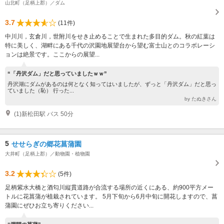
山北町（足柄上郡）／ダム
3.7
(11件)
中川川，玄倉川，世附川をせき止めることで生まれた多目的ダム。秋の紅葉は
特に美しく、湖畔にある千代の沢園地展望台から望む富士山とのコラボレーシ
ョンは絶景です。ここからの展望...
“「丹沢ダム」だと思っていましたｗｗ”
丹沢湖にダムがあるのは何となく知ってはいましたが、ずっと「丹沢ダム」だと思っ
ていました（恥） 行った...
by たぬきさん
(1)新松田駅 バス 50分
5
せせらぎの郷花菖蒲園
大井町（足柄上郡）／動物園・植物園
3.2
(5件)
足柄紫水大橋と酒匂川縦貫道路が合流する場所の近くにある、約900平方メー
トルに花菖蒲が植栽されています。 5月下旬から6月中旬に開花しますので、菖
蒲園にぜひお立ち寄りください...