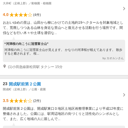
大井町（足柄上郡）／動物園・植物園
4.0
(4件)
おおいゆめの里は、山田から柳にかけての土地約19ヘクタールを対象地域とし
て、荒廃しつつある山林を身近な里山へと復元させる活動を行う場所です。間
伐などを行い木々や土壌を適切な...
“河津桜の向こうに冠雪富士山”
河津桜の向こうに冠雪富士山が見えます。 かなりの河津桜が植えてあります。 散歩
すると癒されます。 桜...
by カオルンさん
(1)小田急線新松田駅 タクシー 15分
23
開成駅前第２公園
開成町（足柄上郡）／公園・庭園
3.5
(2件)
開成駅前第２公園は、開成駅東口Ｄ地区土地区画整理事業により平成12年度に
整備されました。公園には、駅周辺地区の街づくりと活性化のシンボルとし
て、また、広く地域の人に親しんで...