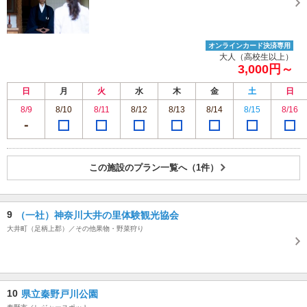
オンラインカード決済専用
大人（高校生以上）
3,000円～
日
月
火
水
木
金
土
日
8/9
8/10
8/11
8/12
8/13
8/14
8/15
8/16
この施設のプラン一覧へ（1件）
9
（一社）神奈川大井の里体験観光協会
大井町（足柄上郡）／その他果物・野菜狩り
10
県立秦野戸川公園