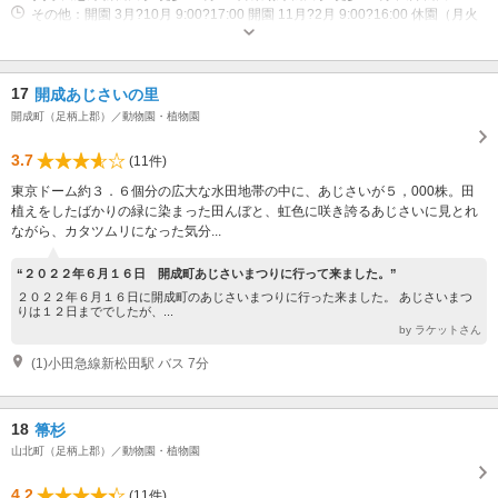
その他：開園 3月?10月 9:00?17:00 開園 11月?2月 9:00?16:00 休園（月火
水木） （月曜日が祝日の場合は翌日）、年末年始
17
開成あじさいの里
開成町（足柄上郡）／動物園・植物園
3.7
(11件)
東京ドーム約３．６個分の広大な水田地帯の中に、あじさいが５，000株。田
植えをしたばかりの緑に染まった田んぼと、虹色に咲き誇るあじさいに見とれ
ながら、カタツムリになった気分...
“２０２２年６月１６日 開成町あじさいまつりに行って来ました。”
２０２２年６月１６日に開成町のあじさいまつりに行った来ました。 あじさいまつ
りは１２日まででしたが、...
by ラケットさん
(1)小田急線新松田駅 バス 7分
18
箒杉
山北町（足柄上郡）／動物園・植物園
4.2
(11件)