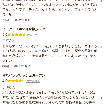
視のものが多いですが、こちらは一つ一つの展示がしっかり観れ
て良かったです。映えスポットもありましたが、展示としてもと
ても広...
投稿日：2026年8月4日
ミラクルミホの鎌倉散歩ツアー
5.0
女性／50代
星空さん
前から気になっていたツアーを姪っ子と参加しました。ガイドさ
んの人柄の良さに人との出会いに感謝し、また、歴史や風景に触
れられ私達にとっては大満足のツアーでした。ありがとうござい
ました...
投稿日：2026年6月15日
横浜イングリッシュガーデン
4.0
女性／50代
まゆさん
バラのシーズンは終了しましたがまだ少々残っていました 今は
紫陽花が見頃です 薔薇みたいな紫陽花や見たことない色合いの
紫陽花など多種多様な紫陽花が見られます 薔薇や百合との共存...