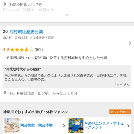
(1)新松田駅 バス 7分
その他：開園 終日 休園 無休
20
河村城址歴史公園
山北町（足柄上郡）／文化史跡・遺跡
4.0
(6件)
ＪＲ御殿場線・山北駅の南に位置する河村城址を中心とした公園
“南北朝時代からの城跡”
南北朝時代からの城跡で後北条により大改修され関白秀吉の小田原征伐に伴い落城。
ここも巨大な小田原城の支...
by zinさん
(1)ＪＲ御殿場線「山北駅」から徒歩２０分
神奈川でおすすめの遊び・体験ジャンル
ネット予約OK
その他エンタメ・アミュ
陶芸教室・陶芸体験
ーズメント