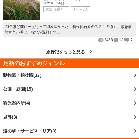
2021/10/24(日)
家族（親と）
3人～5人
20年ほど前に一度行って印象深かった「箱根仙石原のススキの原」。緊急事
態宣言が明け、各地が混雑して...
2468
18
2
旅行記をもっと見る
足柄
のおすすめジャンル
動物園・植物園(17)
公園・庭園(15)
観光案内所(4)
城郭(3)
道の駅・サービスエリア(3)