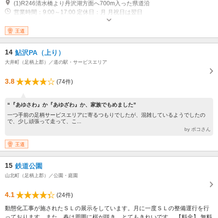
(1)R246清水橋より丹沢湖方面へ700m入った県道沿
営業時間：9:00～17:00 定休日：月 月祝日は翌日
王道
14
鮎沢PA（上り）
大井町（足柄上郡）／道の駅・サービスエリア
3.8
(74件)
“『あゆさわ』か『あゆざわ』か、家族でもめました”
一つ手前の足柄サービスエリアに寄るつもりでしたが、混雑しているようでしたの
で、少し頑張って走って、こ...
by ポコさん
王道
15
鉄道公園
山北町（足柄上郡）／公園・庭園
4.1
(24件)
動態化工事が施されたＳＬの展示をしています。月に一度ＳＬの整備運行を行
っております。また、春は周囲に桜が咲き、とてもきれいです。 【料金】 無料