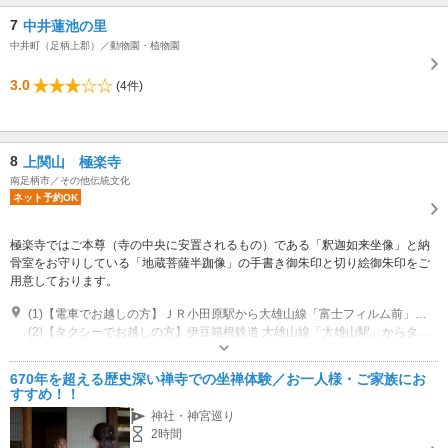
7
中井蓮池の里
中井町（足柄上郡）／動物園・植物園
3.0
(4件)
8
上関山 極楽寺
南足柄市／その他伝統文化
ネット予約OK
極楽寺ではご本尊（寺の中央に安置されるもの）である「釈迦如来坐像」と納
骨室をお守りしている「地蔵菩薩半跏像」の手書き御朱印と切り絵御朱印をご
用意しております。
(1)【電車でお越しの方】ＪＲ小田原駅から大雄山線「富士フィルム前」下車、徒歩約10分
(2)【タクシーでお越しの方】伊豆箱根鉄道 大雄山線「大雄山駅」からタクシー約5分、または小田急線「開成駅」からタクシー約10分
拝観時間：9時から16時半 その他：土日祝の午前中は法要を行っている場合
がございます。予めご了承ください
670年を超える歴史深い禅寺での坐禅体験／お一人様・ご家族にお
専用駐車場あり（無料）15台
すすめ！！
神社・神宮巡り
2時間