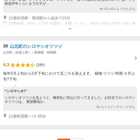
校低学年くらいまでの子が...
by ポムポムようかんさん
(1)新松田駅・開成駅から徒歩で15分
営業時間：9:00～17:00 休園日：木曜（ただし、祝日の場合は翌日へ振り替
え）、12月29日～1月3日
30
山北町のシロヤシオツツジ
山北町（足柄上郡）／動物園・植物園
4.3
(3件)
毎年5月上旬から5月下旬にかけて見ごろを迎えます。 植物 ツツジ 時期 ５月上
旬?下旬
“シロヤシオ!”
シロヤシオツツジを見ようと、檜洞丸に登山に行ってきました。お目当てのシロヤシ
オツツジは、 展望園地か...
by もぐらドンチャックさん
(1)新松田駅 バス 65分