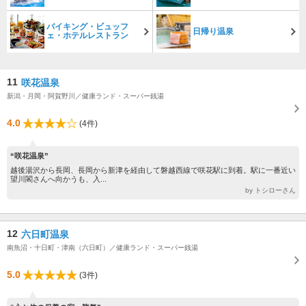
バイキング・ビュッフ
日帰り温泉
ェ・ホテルレストラン
11
咲花温泉
新潟・月岡・阿賀野川／健康ランド・スーパー銭湯
4.0
(4件)
“咲花温泉”
越後湯沢から長岡、長岡から新津を経由して磐越西線で咲花駅に到着。駅に一番近い
望川閣さんへ向かうも、入...
by トシローさん
12
六日町温泉
南魚沼・十日町・津南（六日町）／健康ランド・スーパー銭湯
5.0
(3件)