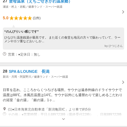
27
雲母温泉（えちごせきかわ温泉郷）
瀬波・村上・岩船／健康ランド・スーパー銭湯
5.0
(1件)
“のんびりいい感じです”
ひなびた温泉銭湯が最高です。 また近くの食堂も地元の方々で賑わっていて、ラー
メンやカツ重などおいしか...
by ひつじさん
営業：●定休日：無し
28
SPA＆LOUNGE 長潟
新潟・月岡・阿賀野川／健康ランド・スーパー銭湯
日常を忘れ、こころからくつろげる場所。サウナは遠赤外線のドライサウナで
温度は88℃。水風呂温度は14℃。サウナ以外にも週替わりで楽しめるこだわり
の浴室「金の湯」「銀の湯」1ヶ...
(1)●日本海東北自動車道「新潟亀田IC」より車で約5分
その他：●営業時間：平日土8時?23時（最終受付22時） 、日祝8時?22時
（最終受付21時） ●定休日：毎月第3水曜日