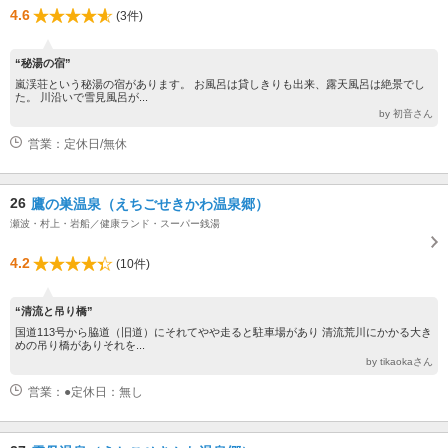
4.6
(3件)
“秘湯の宿”
嵐渓荘という秘湯の宿があります。 お風呂は貸しきりも出来、露天風呂は絶景でし
た。 川沿いで雪見風呂が...
by 初音さん
営業：定休日/無休
26
鷹の巣温泉（えちごせきかわ温泉郷）
瀬波・村上・岩船／健康ランド・スーパー銭湯
4.2
(10件)
“清流と吊り橋”
国道113号から脇道（旧道）にそれてやや走ると駐車場があり 清流荒川にかかる大き
めの吊り橋がありそれを...
by tikaokaさん
営業：●定休日：無し