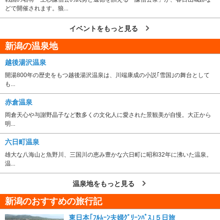
どで開催されます。狼...
イベントをもっと見る
新潟の温泉地
越後湯沢温泉
開湯800年の歴史をもつ越後湯沢温泉は、川端康成の小説｢雪国｣の舞台として
も...
赤倉温泉
岡倉天心や与謝野晶子など数多くの文化人に愛された景観美が自慢。大正から
明...
六日町温泉
雄大な八海山と魚野川、三国川の恵み豊かな六日町に昭和32年に沸いた温泉。
温...
温泉地をもっと見る
新潟のおすすめの旅行記
東日本｢ﾌﾙﾑｰﾝ夫婦ｸﾞﾘｰﾝﾊﾟｽ｣５日旅