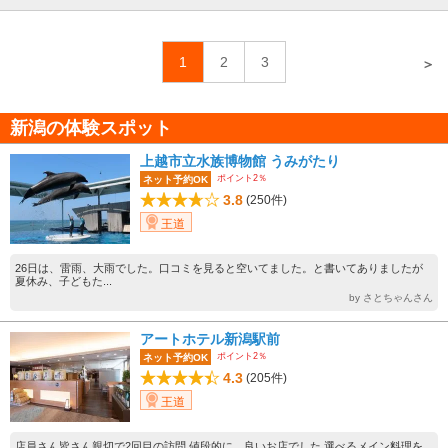
1
2
3
＞
新潟の体験スポット
上越市立水族博物館 うみがたり
ポイント2％
ネット予約OK
3.8
(250件)
王道
26日は、雷雨、大雨でした。口コミを見ると空いてました。と書いてありましたが
夏休み、子どもた...
by さとちゃんさん
アートホテル新潟駅前
ポイント2％
ネット予約OK
4.3
(205件)
王道
店員さん皆さん親切で2回目の訪問 値段的に 良いお店でした 選べるメイン料理を