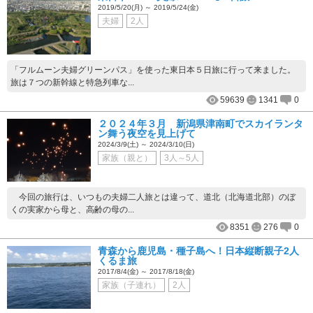
2019/5/20(月) ～ 2019/5/24(金)
夫婦
2人
「フルムーン夫婦グリーンパス」を使った東日本５日旅に行って来ました。
旅は７つの新幹線と特急列車な...
59639
1341
0
２０２４年３月 新潟県津南町でスカイランタ
ン舞う夜空を見上げて
2024/3/9(土) ～ 2024/3/10(日)
家族（親と）
3人～5人
今回の旅行は、いつもの夫婦二人旅とは違って、道北（北海道北部）のぼ
くの実家から母と、高齢の母の...
8351
276
0
青森から鹿児島・種子島へ！日本縦断親子2人
くるま旅
2017/8/4(金) ～ 2017/8/18(金)
家族（子連れ）
2人