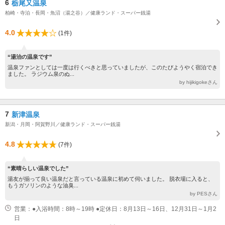
6
栃尾又温泉
柏崎・寺泊・長岡・魚沼（湯之谷）／健康ランド・スーパー銭湯
4.0
(1件)
“湯治の温泉です”
温泉ファンとしては一度は行くべきと思っていましたが、このたびようやく宿泊でき
ました。 ラジウム泉のぬ...
by hijikigokeさん
7
新津温泉
新潟・月岡・阿賀野川／健康ランド・スーパー銭湯
4.8
(7件)
“素晴らしい温泉でした”
湯友が揃って良い温泉だと言っている温泉に初めて伺いました。 脱衣場に入ると、
もうガソリンのような油臭...
by PESさん
営業：●入浴時間：8時～19時 ●定休日：8月13日～16日、12月31日～1月2
日