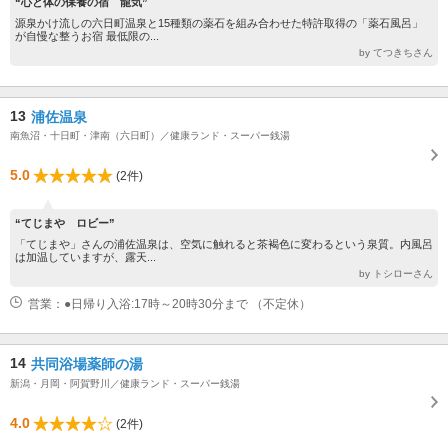
“心と体の保養の宿 龍気”
源泉かけ流しの六日町温泉と15種類の薬石を組み合わせた特許取得の「薬石風呂」
が自慢な整うお宿 最低限の...
by てつきちさん
13
浦佐温泉
南魚沼・十日町・津南（六日町）／健康ランド・スーパー銭湯
5.0
(2件)
“てじまや ロビー”
「てじまや」さんの浦佐温泉は、空気に触れると茶褐色に変わるという泉質。内風呂
は加温していますが、露天...
by トシローさん
営業：●日帰り入浴:17時～20時30分まで （不定休）
14
共同浴場薬師の湯
新潟・月岡・阿賀野川／健康ランド・スーパー銭湯
4.0
(2件)