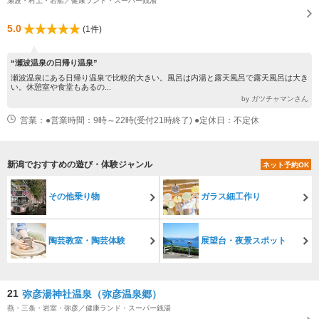
瀬波・村上・岩船／健康ランド・スーパー銭湯
5.0
(1件)
“瀬波温泉の日帰り温泉”
瀬波温泉にある日帰り温泉で比較的大きい。風呂は内湯と露天風呂で露天風呂は大き
い。休憩室や食堂もあるの...
by ガツチャマンさん
営業：●営業時間：9時～22時(受付21時終了) ●定休日：不定休
新潟でおすすめの遊び・体験ジャンル
ネット予約OK
その他乗り物
ガラス細工作り
陶芸教室・陶芸体験
展望台・夜景スポット
21
弥彦湯神社温泉（弥彦温泉郷）
燕・三条・岩室・弥彦／健康ランド・スーパー銭湯