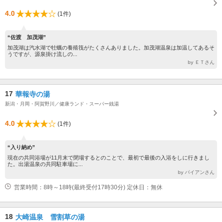
4.0
(1件)
“佐渡 加茂湖”
加茂湖は汽水湖で牡蠣の養殖筏がたくさんありました。加茂湖温泉は加温してあるそ
うですが、源泉掛け流しの...
by ＥＴさん
17
華報寺の湯
新潟・月岡・阿賀野川／健康ランド・スーパー銭湯
4.0
(1件)
“入り納め”
現在の共同浴場が11月末で閉場するとのことで、最初で最後の入浴をしに行きまし
た。出湯温泉の共同駐車場に...
by パイアンさん
営業時間：8時～18時(最終受付17時30分) 定休日：無休
18
大崎温泉 雪割草の湯