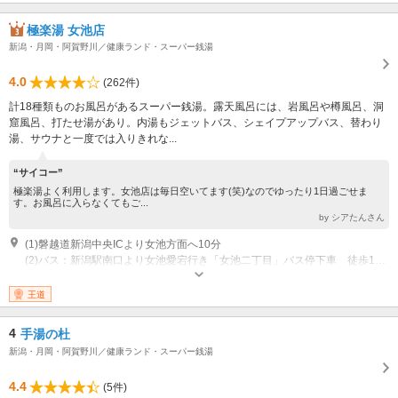
極楽湯 女池店
新潟・月岡・阿賀野川／健康ランド・スーパー銭湯
4.0
(262件)
計18種類ものお風呂があるスーパー銭湯。露天風呂には、岩風呂や樽風呂、洞
窟風呂、打たせ湯があり。内湯もジェットバス、シェイプアップバス、替わり
湯、サウナと一度では入りきれな...
“サイコー”
極楽湯よく利用します。女池店は毎日空いてます(笑)なのでゆったり1日過ごせま
す。お風呂に入らなくてもご...
by シアたんさん
(1)磐越道新潟中央ICより女池方面へ10分
(2)バス：新潟駅南口より女池愛宕行き「女池二丁目」バス停下車 徒歩1分
営業：10時～24時（入館～23時30分） 休業：年4回施設調整のため休あり
王道
4
手湯の杜
新潟・月岡・阿賀野川／健康ランド・スーパー銭湯
4.4
(5件)