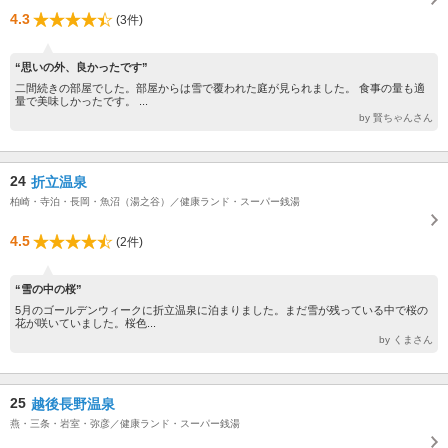
4.3
(3件)
“思いの外、良かったです”
二間続きの部屋でした。部屋からは雪で覆われた庭が見られました。 食事の量も適
量で美味しかったです。 ...
by 賢ちゃんさん
24
折立温泉
柏崎・寺泊・長岡・魚沼（湯之谷）／健康ランド・スーパー銭湯
4.5
(2件)
“雪の中の桜”
5月のゴールデンウィークに折立温泉に泊まりました。まだ雪が残っている中で桜の
花が咲いていました。桜色...
by くまさん
25
越後長野温泉
燕・三条・岩室・弥彦／健康ランド・スーパー銭湯