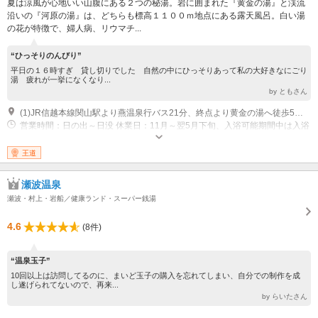
夏は涼風が心地いい山腹にある２つの秘湯。岩に囲まれた『黄金の湯』と渓流
沿いの『河原の湯』は、どちらも標高１１００ｍ地点にある露天風呂。白い湯
の花が特徴で、婦人病、リウマチ...
“ひっそりのんびり”
平日の１６時すぎ 貸し切りでした 自然の中にひっそりあって私の大好きなにごり
湯 疲れが一挙になくなり...
by ともさん
(1)JR信越本線関山駅より燕温泉行バス21分、終点より黄金の湯へ徒歩5分、河原の湯へ15分
営業時間：日の出～日没 休業日：11月～翌5月下旬、入浴可能期間中は入浴
自由
王道
瀬波温泉
瀬波・村上・岩船／健康ランド・スーパー銭湯
4.6
(8件)
“温泉玉子”
10回以上は訪問してるのに、まいど玉子の購入を忘れてしまい、自分での制作を成
し遂げられてないので、再来...
by らいたさん