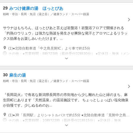
29
みつけ健康の湯 ほっとぴあ
柏崎・寺泊・長岡・魚沼（湯之谷）／健康ランド・スーパー銭湯
サウナはもちろん、ほっとぴあと言えば岩盤浴！岩盤浴フロアで開催される
「灼熱ロウリュウ」は強力な熱波を発生させ爽快な発汗とアロマによるリラッ
クス効果をお楽しみいただけます。...
(1)●北陸自動車道「中之島見附IC」より車で約15分
その他：●営業時間：8時?23時（最終受付22時30分） ●定休日：無休（メン
テナンスの為、臨時休館の場合あり）
30
麻生の湯
柏崎・寺泊・長岡・魚沼（湯之谷）／健康ランド・スーパー銭湯
『長岡花火』で有名な新潟県長岡市の市街地から少し離れた山と緑のまち、麻
生田町にあります「天然温泉」の温浴施設です。 ちょっとしょっぱい塩化物泉
が自慢です。少しぬるめのお...
(1)●JR「長岡駅」よりシャトルバスで約15分 ●北陸自動車道「見附中之島IC」より車で約20分
その他：●営業時間：10時?22時（最終受付21時15分） ●定休日：無休