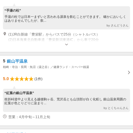
“手湯の杜”
手湯の杜では日本一まずいと言われる源泉を飲むことができます。 確かにおいしく
はありませんでしたが、飲...
by さんどうさん
(1)JR白新線「豊栄駅」からバスで25分（シャトルバス）
(2)日本海東北自動車道「豊栄新潟東港IC」から車で20分
営業：7時～22時
5
銀山平温泉
柏崎・寺泊・長岡・魚沼（湯之谷）／健康ランド・スーパー銭湯
5.0
(1件)
“紅葉の銀山平温泉”
枝折峠道中より見える越後駒ヶ岳、荒沢岳とも山頂部が白く化粧し 銀山温泉周囲の
紅葉が色とりどりに染まり...
by とくちゃんさん
営業：4月中旬～11月上旬