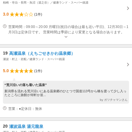
柏崎・寺泊・長岡・魚沼（湯之谷）／健康ランド・スーパー銭湯
3.0
(1件)
営業時間：09:00～20:00 月曜日(祝日の場合は最も近い平日)、12月30日～1
月3日は定休日です。 営業時間は季節により変更となる場合があります。
19
高瀬温泉（えちごせきかわ温泉郷）
瀬波・村上・岩船／健康ランド・スーパー銭湯
5.0
(1件)
“荒川沿いの落ち着いた温泉”
新潟県を流れる荒川沿いにある温泉郷のひとつで国道113号から橋を渡って少し入っ
たところに旅館が何軒か並...
by ガツチャマンさん
営業：●定休日：無休
20
瀬波温泉 湯元龍泉