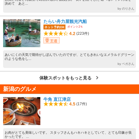
決めて あと...
by のりさん
たらい舟力屋観光汽船
ポイント2％
ネット予約OK
4.2
(223件)
王道
あいにくの天気で期待がしぼんでいたのですが、とてもきれいなエメラルドグリーン
のような色をし...
by ペガさん
体験スポットをもっと見る
新潟のグルメ
牛角 直江津店
4.5
(17件)
お肉がとても美味しいです。 スタッフさんもハキハキとしていて、とても印象が良
かったです。 ...