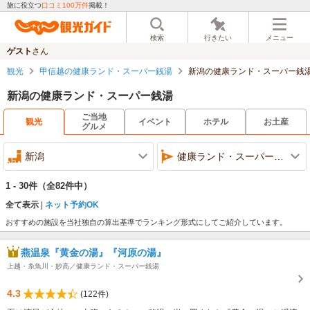
旅に役立つ
口コミ100万件
掲載！
検索
行きたい
メニュー
ゲスト
さん
観光
甲信越の健康ランド・スーパー銭湯
新潟の健康ランド・スーパー銭
新潟の健康ランド・スーパー銭湯
ご当地
観光
イベント
ホテル
お土産
グルメ
新潟
健康ランド・スーパー銭湯
1 - 30件
（全82件中）
全て表示
ネット予約OK
おすすめの施設を当社独自の算出基準でランキング形式にしてご紹介しています。
燕温泉『黄金の湯』『河原の湯』
上越・糸魚川・妙高／健康ランド・スーパー銭湯
4.3
(122件)