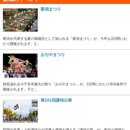
新潟まつり
新潟を代表する夏の風物詩として知られる「新潟まつり」が、今年も3日間にわ
たり開催されます。2...
おぢやまつり
熱気溢れる小千谷市最大の祭り「おぢやまつり」が、3日間にわたり市内各所で
開催されます。子ど...
第101回謙信公祭
戦国の名将・上杉謙信公の武勇と遺徳を讃える「謙信公祭」が、春日山城跡な