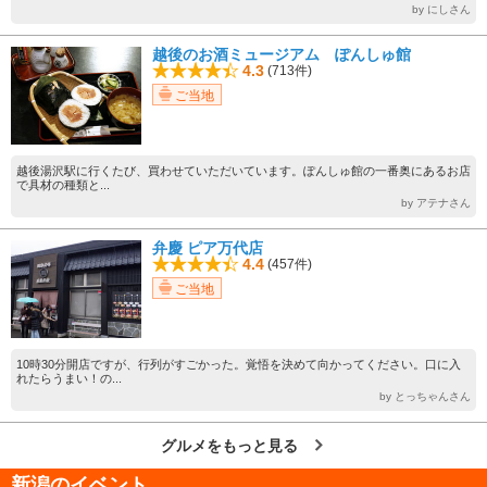
by にしさん
越後のお酒ミュージアム ぽんしゅ館
4.3
(713件)
ご当地
越後湯沢駅に行くたび、買わせていただいています。ぽんしゅ館の一番奥にあるお店
で具材の種類と...
by アテナさん
弁慶 ピア万代店
4.4
(457件)
ご当地
10時30分開店ですが、行列がすごかった。覚悟を決めて向かってください。口に入
れたらうまい！の...
by とっちゃんさん
グルメをもっと見る
新潟のイベント