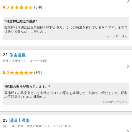
4.3
(3件)
“弥彦神社周辺の温泉”
弥彦神社周辺には温泉旅館が何軒か在り、２つの源泉を有しているそうです。全てで
はありませんが、日帰り入...
by トシローさん
22
住吉温泉
佐渡／健康ランド・スーパー銭湯
5.0
(1件)
“昭和の香りが漂っています。”
両津近くの格安宿という条件と口コミの悪さを確認したい気持ちで選びました。昭和
の雰囲気そのものの建物の...
by たかちゃんさん
23
湯田上温泉
燕・三条・岩室・弥彦／健康ランド・スーパー銭湯