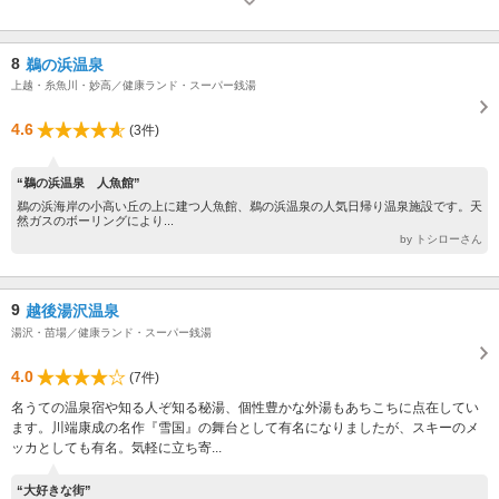
8
鵜の浜温泉
上越・糸魚川・妙高／健康ランド・スーパー銭湯
4.6
(3件)
“鵜の浜温泉 人魚館”
鵜の浜海岸の小高い丘の上に建つ人魚館、鵜の浜温泉の人気日帰り温泉施設です。天
然ガスのボーリングにより...
by トシローさん
9
越後湯沢温泉
湯沢・苗場／健康ランド・スーパー銭湯
4.0
(7件)
名うての温泉宿や知る人ぞ知る秘湯、個性豊かな外湯もあちこちに点在してい
ます。川端康成の名作『雪国』の舞台として有名になりましたが、スキーのメ
ッカとしても有名。気軽に立ち寄...
“大好きな街”