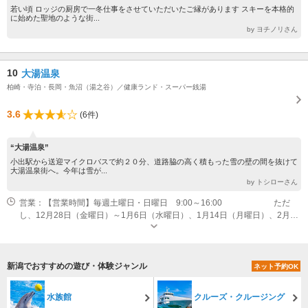
若い頃 ロッジの厨房で一冬仕事をさせていただいたご縁があります スキーを本格的
に始めた聖地のような街...
by ヨチノリさん
10
大湯温泉
柏崎・寺泊・長岡・魚沼（湯之谷）／健康ランド・スーパー銭湯
3.6
(6件)
“大湯温泉”
小出駅から送迎マイクロバスで約２０分、道路脇の高く積もった雪の壁の間を抜けて
大湯温泉街へ。今年は雪が...
by トシローさん
営業：【営業時間】毎週土曜日・日曜日 9:00～16:00 ただ
し、12月28日（金曜日）～1月6日（水曜日）、1月14日（月曜日）、2月11
日（月曜日）は営業
新潟でおすすめの遊び・体験ジャンル
ネット予約OK
水族館
クルーズ・クルージング