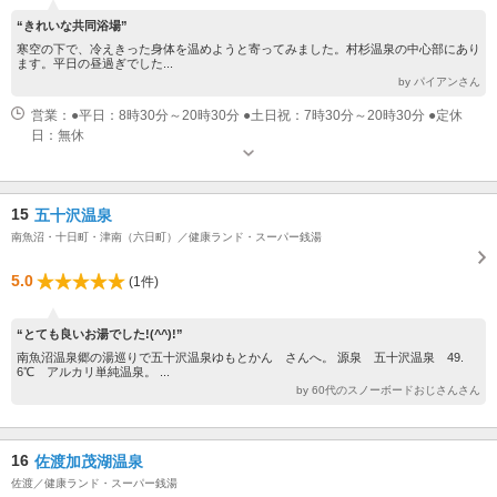
“きれいな共同浴場”
寒空の下で、冷えきった身体を温めようと寄ってみました。村杉温泉の中心部にあり
ます。平日の昼過ぎでした...
by パイアンさん
営業：●平日：8時30分～20時30分 ●土日祝：7時30分～20時30分 ●定休
日：無休
15
五十沢温泉
南魚沼・十日町・津南（六日町）／健康ランド・スーパー銭湯
5.0
(1件)
“とても良いお湯でした!(^^)!”
南魚沼温泉郷の湯巡りで五十沢温泉ゆもとかん さんへ。 源泉 五十沢温泉 49.
6℃ アルカリ単純温泉。 ...
by 60代のスノーボードおじさんさん
16
佐渡加茂湖温泉
佐渡／健康ランド・スーパー銭湯