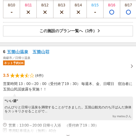
8/10
8/11
8/12
8/13
8/14
8/15
8/16
8/17
この施設のプラン一覧へ（1件）
6
五箇山温泉 五箇山荘
南砺市／日帰り温泉
ネット予約OK
3.5
(4件)
営業時間 13：00～20：00（受付終了19：30） 毎週木、金、日曜日 宿泊者に
五箇山民謡披露を実施！！
“いい湯”
のんびりと日帰り温泉を満喫することができました。五箇山観光ののち汗ばんだ身体
をスッキリさせることがで...
by matsuさん
営業：13:00～20:00 日帰り入浴 （受付終了19：30）
専用駐車場あり（無料）40台