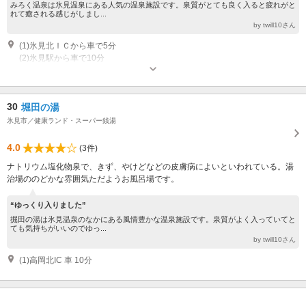
みろく温泉は氷見温泉にある人気の温泉施設です。泉質がとても良く入ると疲れがと
れて癒される感じがしまし...
by twill10さん
(1)氷見北ＩＣから車で5分
(2)氷見駅から車で10分
30
堀田の湯
氷見市／健康ランド・スーパー銭湯
4.0
(3件)
ナトリウム塩化物泉で、きず、やけどなどの皮膚病によいといわれている。湯
治場ののどかな雰囲気ただようお風呂場です。
“ゆっくり入りました”
掘田の湯は氷見温泉のなかにある風情豊かな温泉施設です。泉質がよく入っていてと
ても気持ちがいいのでゆっ...
by twill10さん
(1)高岡北IC 車 10分