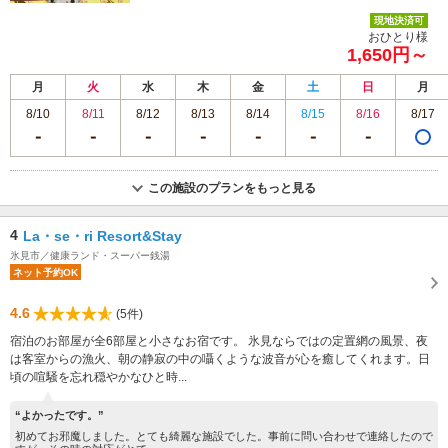
現地決済可
おひとり様
1,650円～
月
火
水
木
金
土
日
月
8/10
8/11
8/12
8/13
8/14
8/15
8/16
8/17
この施設のプランをもっと見る
4
La・se・ri Resort&Stay
氷見市／健康ランド・スーパー銭湯
ネット予約OK
4.6
(5件)
宿泊のお部屋が全6部屋と小さなお宿です。 氷見ならではの定置網の風景、夜
は客室からの漁火、朝の静寂の中の囁くような波音が心を癒してくれます。日
頃の喧騒を忘れ穏やかなひと時...
“よかったです。”
初めてお邪魔しました。とても綺麗な施設でした。事前に問い合わせで連絡したので