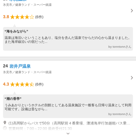
氷見市／健康ランド・スーパー銭湯
3.8
(6件)
“海をみながら”
温泉は海沿いということもあり、塩分を含んだ温泉でからだの心から温まりました。
また海岸線沿いの宿だった...
by tonntonnさん
24
岩井戸温泉
氷見市／健康ランド・スーパー銭湯
4.3
(6件)
“潮の香亭”
うみあかりというホテルの別館としてある温泉施設で一般客も日帰り温泉として利用
可能です。設備は昔ながら...
by tonntonnさん
(1)高岡駅からバスで50分（高岡駅前４番乗場、灘浦海岸行加越能バス乗車） 灘浦ＩＣから車で2分
営業時間：7:00～22:00 最終受付21:30