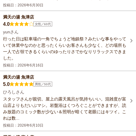
投稿日：2026年6月30日
満天の湯 魚津店
4.0
女性／60代
yunさん
行った日は駐車場の一角でちょうど地鎮祭？みたいな事をやって
いて休業中なのかと思ったくらいお客さんも少なく、どの場所も
一人で占領できるくらいのゆったりさでかなりリラックスできま
した。
投稿日：2026年6月16日
満天の湯 魚津店
5.0
男性／50代
ひろしさん
スタッフさんが親切。屋上の露天風呂が気持ちいい。混雑度が富
山店よりもだいぶマシ。岩盤浴はくつろぐことができますが、読
み放題のコミック数が少ない＆照明が暗くて老眼にはキツイ。こ
れは数...
投稿日：2026年6月10日