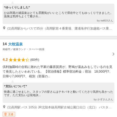
“ゆっくりしました”
ひみ阿尾の浦温泉はとても雰囲気がいいところで滞在中とてもゆっくりできました。
温泉は気持ちよくて癒され...
by twill10さん
(1)高岡駅からバスで35分（高岡駅前４番乗場、灘浦海岸行加越能バス乗車） 高岡北ＩＣから車で25分（能越自動車道高岡北ＩＣより国道１６０号経由）
14
大牧温泉
南砺市／健康ランド・スーパー銭湯
4.2
(60件)
倶利伽羅峠の合戦に敗れた平家の藤原賀房が、野鳩が湯あみをしているのを見
て発見したといわれている。 【宿泊情報】標準宿泊料金：宿泊 18,000円?、
日帰り7,000円?、 税別（部屋の...
“支払いについて”
快適に過ごせました。スタッフの皆さんはテキパキと動いてくださり気持ち良かった
です。ただ支払いは現地決...
by かずさんさん
(1)高岡駅 バス 105分 JR北陸本線高岡駅古城公園口出口（北口） バスターミナル２番乗り場より小牧堰堤行きに乗り終点の小牧堰堤下車（小牧ダム）1時間15分、小牧ダムより庄川遊覧船にのり約30分大牧温泉到着 北陸自動車道砺波ＩＣ 車 15分 10km 砺波ICから国道156号線経由約10kmで小牧ダム
王道