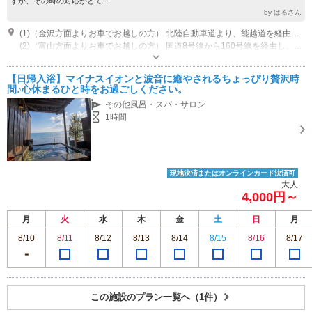
すが、その時の対応がとて...
by はるさん
(1)（金沢方面よりお車でお越しの方） 北陸自動車道より、能越道を経由し、氷見北インターを出て右折、160号線を左折し、道沿いに約7分。
(2)（富山方面よりお車でお越しの方） 国道8号線から160号線を経由し、薮田トンネルを出て約２分
営業時間：AM10:00~18:00 休館日：不定休
専用駐車場あり（無料）10台
【日帰入浴】マイナスイオンと波音に癒やされるちょっぴり贅沢時
間♪心休まるひと時をお過ごしください。
その他風呂・スパ・サロン
1時間
現地決済またはオンラインカード決済可
大人
4,000円～
月
火
水
木
金
土
日
月
8/10
8/11
8/12
8/13
8/14
8/15
8/16
8/17
この施設のプラン一覧へ（1件）