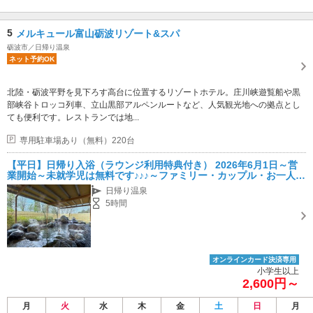
5
メルキュール富山砺波リゾート&スパ
砺波市／日帰り温泉
ネット予約OK
北陸・砺波平野を見下ろす高台に位置するリゾートホテル。庄川峡遊覧船や黒
部峡谷トロッコ列車、立山黒部アルペンルートなど、人気観光地への拠点とし
ても便利です。レストランでは地...
専用駐車場あり（無料）220台
【平日】日帰り入浴（ラウンジ利用特典付き） 2026年6月1日～営
業開始～未就学児は無料です♪♪♪～ファミリー・カップル・お一人様
におすすめ～
日帰り温泉
5時間
オンラインカード決済専用
小学生以上
2,600円～
月
火
水
木
金
土
日
月