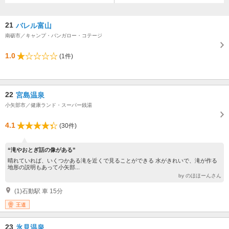
21
バレル富山
南砺市／キャンプ・バンガロー・コテージ
1.0
(1件)
22
宮島温泉
小矢部市／健康ランド・スーパー銭湯
4.1
(30件)
“滝やおとぎ話の像がある”
晴れていれば、いくつかある滝を近くで見ることができる 水がきれいで、滝が作る
地形の説明もあって小矢部...
by のほほーんさん
(1)石動駅 車 15分
王道
23
氷見温泉