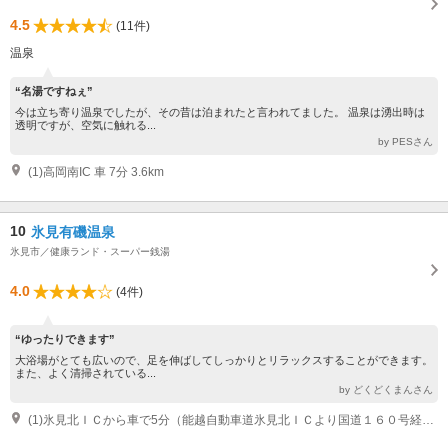
4.5
(11件)
温泉
“名湯ですねぇ”
今は立ち寄り温泉でしたが、その昔は泊まれたと言われてました。 温泉は湧出時は
透明ですが、空気に触れる...
by PESさん
(1)高岡南IC 車 7分 3.6km
10
氷見有磯温泉
氷見市／健康ランド・スーパー銭湯
4.0
(4件)
“ゆったりできます”
大浴場がとても広いので、足を伸ばしてしっかりとリラックスすることができます。
また、よく清掃されている...
by どくどくまんさん
(1)氷見北ＩＣから車で5分（能越自動車道氷見北ＩＣより国道１６０号経由）