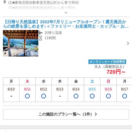
(1)■東海北陸自動車道五箇山ICから車で30分
(2)■東海北陸自動車道福光ICから車で35分
営業：10:00～21:00 PM8:30まで入館 休館日：毎週木曜日 木曜日が祝日の
場合その翌日 その他：営業時間は変更となる場合がありますのでお問い合
【日帰り天然温泉】2022年7月リニューアルオープン！露天風呂か
わせくださいませ
らの絶景を楽しめます♪＜ファミリー・お友達同士・カップル・おひ
とり様おすすめ♪＞
日帰り温泉
11時間
オンラインカード決済専用
大人（高校生以上）
720円～
月
火
水
木
金
土
日
月
8/10
8/11
8/12
8/13
8/14
8/15
8/16
8/17
この施設のプラン一覧へ（1件）