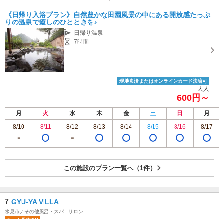
《日帰り入浴プラン》自然豊かな田園風景の中にある開放感たっぷ
りの温泉で癒しのひとときを♪
日帰り温泉
7時間
現地決済またはオンラインカード決済可
大人
600円～
月
火
水
木
金
土
日
月
8/10
8/11
8/12
8/13
8/14
8/15
8/16
8/17
この施設のプラン一覧へ（1件）
7
GYU-YA VILLA
氷見市／その他風呂・スパ・サロン