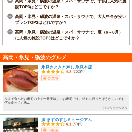
高岡・氷見・砺波の温泉・スパ・サウナで、子供に人気の施
設TOP3はどこですか？
高岡・氷見・砺波の温泉・スパ・サウナで、大人料金が安い
プランTOP3はどれですか？
高岡・氷見・砺波の温泉・スパ・サウナで、夏（6～8月）
に人気の施設TOP3はどこですか？
高岡・氷見・砺波のグルメ
氷見きときと寿し 氷見本店
4.3
(202件)
ご当地
今まで食べたお寿司の中で一番美味しいお寿司です。絶対に行ったほうがいいです。
何を食べても魚...
by とりちゃんさん
源 ますのすしミュージアム
4.1
(69件)
ご当地