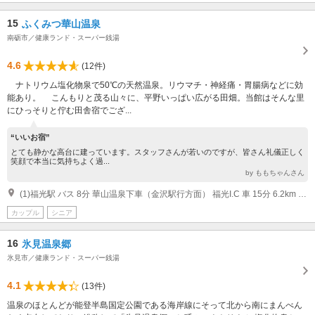
15
ふくみつ華山温泉
南砺市／健康ランド・スーパー銭湯
4.6
(12件)
ナトリウム塩化物泉で50℃の天然温泉。リウマチ・神経痛・胃腸病などに効
能あり。 こんもりと茂る山々に、平野いっぱい広がる田畑。当館はそんな里
にひっそりと佇む田舎宿でござ...
“いいお宿”
とても静かな高台に建っています。スタッフさんが若いのですが、皆さん礼儀正しく
笑顔で本当に気持ちよく過...
by ももちゃんさん
(1)福光駅 バス 8分 華山温泉下車（金沢駅行方面） 福光I.C 車 15分 6.2km 福光I.C.利用→国道304号線→ふくみつ華山温泉 JR金沢駅 路線バス 50分 華山温泉前（徒歩3分）
カップル
シニア
16
氷見温泉郷
氷見市／健康ランド・スーパー銭湯
4.1
(13件)
温泉のほとんどが能登半島国定公園である海岸線にそって北から南にまんべん