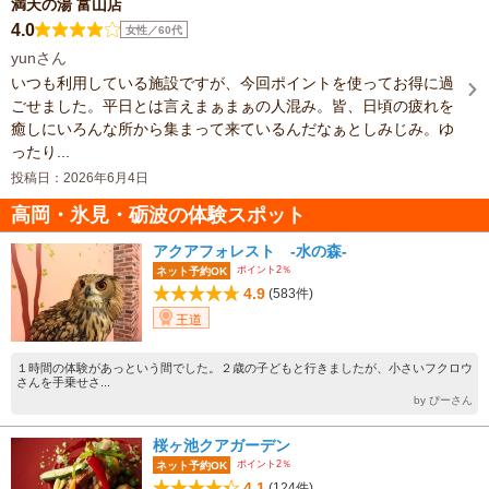
満天の湯 富山店
4.0
女性／60代
yunさん
いつも利用している施設ですが、今回ポイントを使ってお得に過
ごせました。平日とは言えまぁまぁの人混み。皆、日頃の疲れを
癒しにいろんな所から集まって来ているんだなぁとしみじみ。ゆ
ったり...
投稿日：2026年6月4日
高岡・氷見・砺波の体験スポット
アクアフォレスト -水の森-
ポイント2％
ネット予約OK
4.9
(583件)
王道
１時間の体験があっという間でした。２歳の子どもと行きましたが、小さいフクロウ
さんを手乗せさ...
by ぴーさん
桜ヶ池クアガーデン
ポイント2％
ネット予約OK
4.1
(124件)