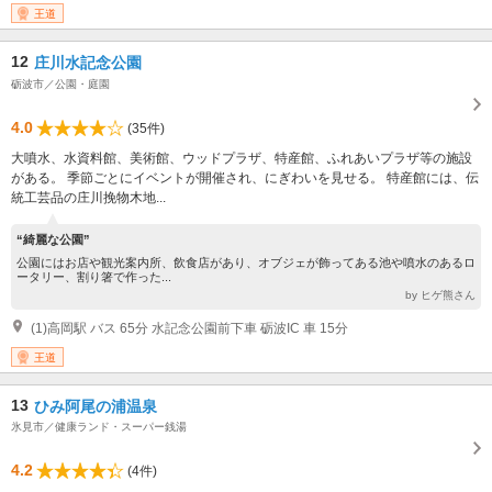
王道
12
庄川水記念公園
砺波市／公園・庭園
4.0
(35件)
大噴水、水資料館、美術館、ウッドプラザ、特産館、ふれあいプラザ等の施設
がある。 季節ごとにイベントが開催され、にぎわいを見せる。 特産館には、伝
統工芸品の庄川挽物木地...
“綺麗な公園”
公園にはお店や観光案内所、飲食店があり、オブジェが飾ってある池や噴水のあるロ
ータリー、割り箸で作った...
by ヒゲ熊さん
(1)高岡駅 バス 65分 水記念公園前下車 砺波IC 車 15分
王道
13
ひみ阿尾の浦温泉
氷見市／健康ランド・スーパー銭湯
4.2
(4件)