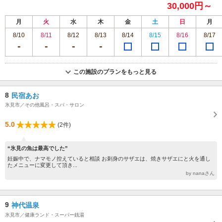
30,000円～
月
火
水
木
金
土
日
月
8/10
8/11
8/12
8/13
8/14
8/15
8/16
8/17
この施設のプランをもっと見る
8
民宿あお
氷見市／その他風呂・スパ・サロン
5.0
(2件)
“氷見の魚は最高でした”
妊娠中で、ナマモノ控えていると相談 お刺身のサザエは、焼きサザエにと火を通し
たメニューに変更して頂き...
by nanaさん
9
神代温泉
氷見市／健康ランド・スーパー銭湯