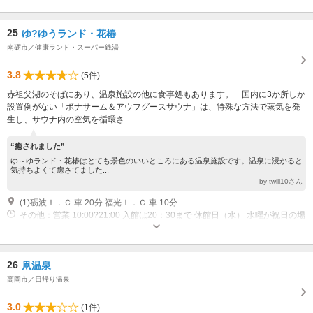
25
ゆ?ゆうランド・花椿
南砺市／健康ランド・スーパー銭湯
3.8
(5件)
赤祖父湖のそばにあり、温泉施設の他に食事処もあります。 国内に3か所しか
設置例がない「ボナサーム＆アウフグースサウナ」は、特殊な方法で蒸気を発
生し、サウナ内の空気を循環さ...
“癒されました”
ゆ～ゆランド・花椿はとても景色のいいところにある温泉施設です。温泉に浸かると
気持ちよくて癒さてました...
by twill10さん
(1)砺波Ｉ．Ｃ 車 20分 福光Ｉ．Ｃ 車 10分
その他：営業 10:00?21:00 入館は20：30まで 休館日（水） 水曜が祝日の場
合翌日 休館日 年末年始
26
凧温泉
高岡市／日帰り温泉
3.0
(1件)