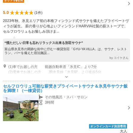
ネット予約OK
5.0
(1件)
2023年秋、氷見エリア初の本格フィンランド式サウナを備えたプライベートヴ
ィラが誕生。 薪の香りが心地よいフィンランドHARVIA社製の薪ストーブで、
セルフロウリュもお愉しみ頂けま...
“慌ただしい日常も忘れリラックス出来る別荘サウナ”
富山県氷見市の閑静な街中に佇む一棟貸別荘「GYU-YA VILLA」は、サウナ、レスト
ラン、バーを備えた宿泊施設...
by コイケさん
(1)車でお越しの方 能越自動車道「氷見IC」より7分
(2)電車でお越しの方 JR氷見線「氷見駅」より徒歩5分
休業日：水曜日・木曜日 定休
専用駐車場あり（無料）20台
セルフロウリュ可能な薪焚きプライベートサウナ＆氷見牛サウナ飯
を満喫！（一棟貸切）
その他風呂・スパ・サロン
3時間
オンラインカード決済専用
大人