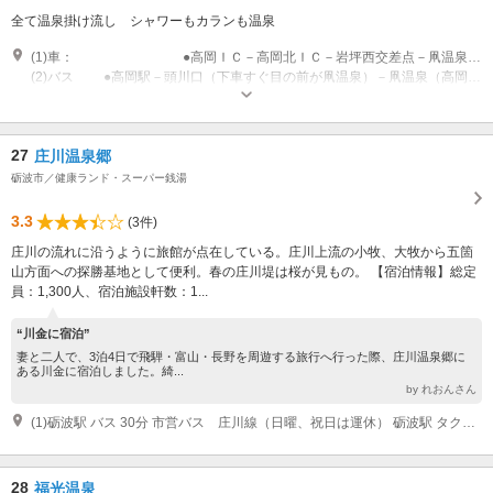
全て温泉掛け流し シャワーもカランも温泉
(1)車： ●高岡ＩＣ－高岡北ＩＣ－岩坪西交差点－凧温泉（高岡ＩＣより約5分） ●高岡駅前－昭和町交差点（Ｒ８）－国条橋（小矢部川渡りすぐ右折） －岩坪西交差点－凧温泉（高岡駅前より約18分）
(2)バス ●高岡駅－頭川口（下車すぐ目の前が凧温泉）－凧温泉（高岡駅より２０分）
営業時間：入浴 14:00～22:00（最終受付21:30）/ Cafe 14:00～
22:00（最終受付21:45） 定休日：月曜日、第一火曜日
27
庄川温泉郷
砺波市／健康ランド・スーパー銭湯
3.3
(3件)
庄川の流れに沿うように旅館が点在している。庄川上流の小牧、大牧から五箇
山方面への探勝基地として便利。春の庄川堤は桜が見もの。 【宿泊情報】総定
員：1,300人、宿泊施設軒数：1...
“川金に宿泊”
妻と二人で、3泊4日で飛騨・富山・長野を周遊する旅行へ行った際、庄川温泉郷に
ある川金に宿泊しました。綺...
by れおんさん
(1)砺波駅 バス 30分 市営バス 庄川線（日曜、祝日は運休） 砺波駅 タクシー 15分 10km 砺波IC 車 15分 高岡駅 バス 75分 加越能バス 砺波・庄川・城端方面行
28
福光温泉