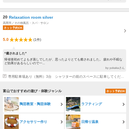
20
Relaxation room silver
高岡市／その他風呂・スパ・サロン
ネット予約OK
5.0
(1件)
“癒されました”
帰省後初めてよもぎ蒸しでしたが、思ったよりとても癒されました。 疲れや不眠な
ど効果があるらしいので一...
by yukakaさん
専用駐車場あり（無料）3台 シャツターの前のスペースに駐車してください。
富山でおすすめの遊び・体験ジャンル
ネット予約OK
陶芸教室・陶芸体験
ラフティング
アクセサリー作り
日帰り温泉