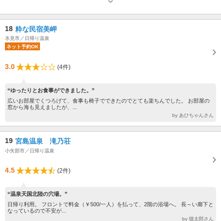
8:30まで
18
粋な民宿美岬
氷見市／日帰り温泉
ネット予約OK
3.0
(4件)
“ゆったりとお食事ができました。”
広いお部屋でくつろげて、食事も椅子でできたのでとても楽ちんでした。 お部屋の
窓から海も見えましたが、...
by あひちゃんさん
19
宮島温泉 滝乃荘
小矢部市／日帰り温泉
4.5
(2件)
“温泉天国北陸の穴場。”
日帰り利用。 フロントで料金（￥500/一人）を払って、2階の浴場へ。 長～い廊下と
なっているので不安が...
by 猫太郎さん