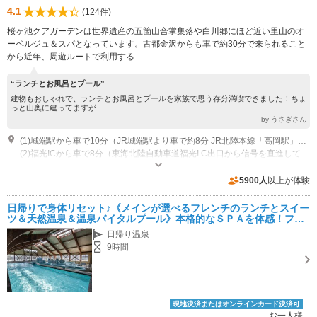
4.1
(124件)
桜ヶ池クアガーデンは世界遺産の五箇山合掌集落や白川郷にほど近い里山のオ
ーベルジュ＆スパとなっています。古都金沢からも車で約30分で来られること
から近年、周遊ルートで利用する...
“ランチとお風呂とプール”
建物もおしゃれで、ランチとお風呂とプールを家族で思う存分満喫できました！ちょ
っと山奥に建ってますが ...
by うさぎさん
(1)城端駅から車で10分（JR城端駅より車で約8分 JR北陸本線「高岡駅」で乗換、JR城端線「城端駅」下車。城端駅からはマイクロバスでの送迎もいたします（※要予約）。）
(2)福光ICから車で8分（東海北陸自動車道福光I.C出口から信号を直進して道なりに約8分）
専用駐車場あり（無料）200台
5900人
以上が体験
日帰りで身体リセット♪《メインが選べるフレンチのランチとスイー
ツ＆天然温泉＆温泉バイタルプール》本格的なＳＰＡを体感！ファ
ミリーからカップル・友人までみんな大満足♪
日帰り温泉
9時間
現地決済またはオンラインカード決済可
お一人様