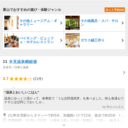
富山でおすすめの遊び・体験ジャンル
ネット予約OK
その他ミュージアム・ギ
その他風呂・スパ・サロ
ャラリー
ン
バイキング・ビュッフ
ガラス細工作り
ェ・ホテルレストラン
11
氷見温泉郷総湯
氷見市／日帰り温泉
3.7
(21件)
“温泉とおいしいごはん”
温泉にゆっくり浸かって、食事処で「うな次郎蒲焼丼」を食べました。味も食感もウ
ナギとほぼ同じでおいしか...
by 坊ちゃんさん
(1)JR氷見駅からタクシーで約5分、加越能バスで12分、徒歩で約20分 / 氷見ICから車で約8分
営業時間：10:00～23:00 ※最終入館～22:00／朝風呂 7:00～（毎月土・
日・祝のみ） 定休日：1月1日