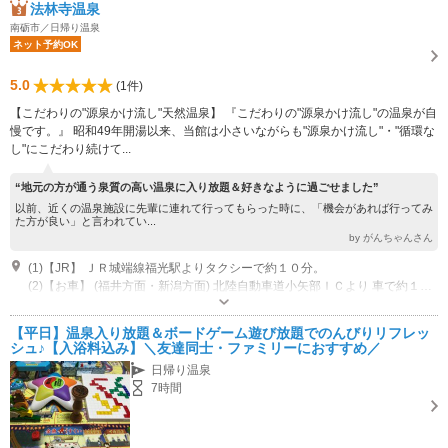
法林寺温泉
南砺市／日帰り温泉
ネット予約OK
5.0
(1件)
【こだわりの"源泉かけ流し"天然温泉】 『こだわりの"源泉かけ流し"の温泉が自
慢です。』 昭和49年開湯以来、当館は小さいながらも"源泉かけ流し"・"循環な
し"にこだわり続けて...
“地元の方が通う泉質の高い温泉に入り放題＆好きなように過ごせました”
以前、近くの温泉施設に先輩に連れて行ってもらった時に、「機会があれば行ってみ
た方が良い」と言われてい...
by がんちゃんさん
(1)【JR】 ＪＲ城端線福光駅よりタクシーで約１０分。
(2)【お車】 (福井方面・新潟方面) 北陸自動車道小矢部ＩＣより 車で約１５分。 (愛知・岐阜方面) 東海北陸自動車道 福光ＩＣより 車で約１５分。 (石川方面) ■金沢大学より車で約20分。 ■第７ギョーザの店より車で約25分。 ■金沢市営医王山スキー場より車で約25分。 ■北陸大学より車で約25分。 ■金沢星陵大学より車で約25分。 ■金沢学院大学より車で約30分。 ■金沢工業大学より車で約35分。
オープン：08:00 クローズ：21:00
【平日】温泉入り放題＆ボードゲーム遊び放題でのんびりリフレッ
シュ♪【入浴料込み】＼友達同士・ファミリーにおすすめ／
日帰り温泉
7時間