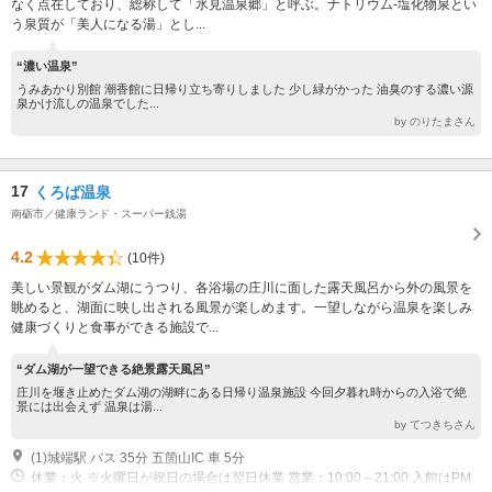
なく点在しており、総称して「氷見温泉郷」と呼ぶ。ナトリウム-塩化物泉とい
う泉質が「美人になる湯」とし...
“濃い温泉”
うみあかり別館 潮香館に日帰り立ち寄りしました 少し緑がかった 油臭のする濃い源
泉かけ流しの温泉でした...
by のりたまさん
17
くろば温泉
南砺市／健康ランド・スーパー銭湯
4.2
(10件)
美しい景観がダム湖にうつり、各浴場の庄川に面した露天風呂から外の風景を
眺めると、湖面に映し出される風景が楽しめます。一望しながら温泉を楽しみ
健康づくりと食事ができる施設で...
“ダム湖が一望できる絶景露天風呂”
庄川を堰き止めたダム湖の湖畔にある日帰り温泉施設 今回夕暮れ時からの入浴で絶
景には出会えず 温泉は湯...
by てつきちさん
(1)城端駅 バス 35分 五箇山IC 車 5分
休業：火 ※火曜日が祝日の場合は翌日休業 営業：10:00～21:00 入館はPM