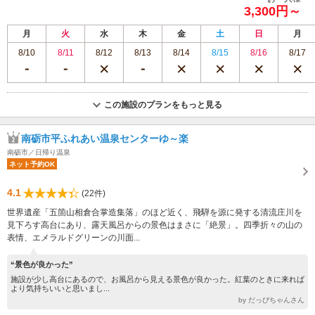
3,300円～
月
火
水
木
金
土
日
月
8/10
8/11
8/12
8/13
8/14
8/15
8/16
8/17
この施設のプランをもっと見る
南砺市平ふれあい温泉センターゆ～楽
南砺市／日帰り温泉
ネット予約OK
4.1
(22件)
世界遺産「五箇山相倉合掌造集落」のほど近く、飛騨を源に発する清流庄川を
見下ろす高台にあり、露天風呂からの景色はまさに「絶景」。四季折々の山の
表情、エメラルドグリーンの川面...
“景色が良かった”
施設が少し高台にあるので、お風呂から見える景色が良かった。紅葉のときに来れば
より気持ちいいと思いまし...
by だっぴちゃんさん