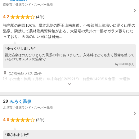
南砺市／健康ランド・スーパー銭湯
4.2
(4件)
福光駅の南西10km。県道北側の医王山南東麓。小矢部川上流沿いに湧く山里の
温泉。隣接して農林漁業資料館がある。大浴場の天井の一部がガラス張りにな
っており、天気のいい日には日光...
“ゆっくりしました”
福光温泉はのんびりとした風景の中にありました。入浴料はとても安く設備も整って
いるのでオススメの温泉で...
by twill10さん
(1)福光駅 バス 25分
その他：休業（月祝） 年末年始12/29?1/3 お盆8/14?8/16 食堂 木曜休
29
みろく温泉
氷見市／健康ランド・スーパー銭湯
4.0
(3件)
“癒されました”