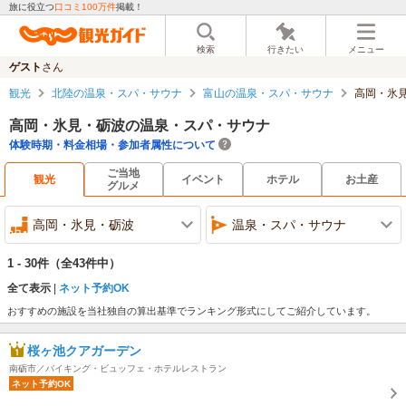
旅に役立つ
口コミ100万件
掲載！
検索
行きたい
メニュー
ゲスト
さん
観光
北陸の温泉・スパ・サウナ
富山の温泉・スパ・サウナ
高岡・氷
高岡・氷見・砺波の温泉・スパ・サウナ
体験時期・料金相場・参加者属性について
ご当地
観光
イベント
ホテル
お土産
グルメ
高岡・氷見・砺波
温泉・スパ・サウナ
1 - 30件
（全43件中）
全て表示
ネット予約OK
おすすめの施設を当社独自の算出基準でランキング形式にしてご紹介しています。
桜ヶ池クアガーデン
南砺市／バイキング・ビュッフェ・ホテルレストラン
ネット予約OK