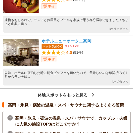
王道
建物もおしゃれで、ランチとお風呂とプールを家族で思う存分満喫できました！ちょ
っと山奥に建っ...
by うさぎさん
ホテルニューオータニ高岡
ポイント2％
ネット予約OK
4.0
(91件)
王道
以前、ホテルに宿泊した時に朝食ビッフェを頂いたので、美味しいのは確認済みで1
月からランチは...
by のなさん
体験スポットをもっと見る
高岡・氷見・砺波の温泉・スパ・サウナに関するよくある質問
高岡・氷見・砺波の温泉・スパ・サウナで、カップル・夫婦
に人気の施設TOP3はどこですか？