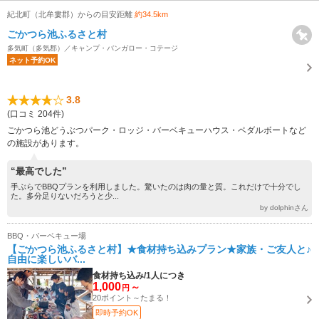
紀北町（北牟婁郡）からの目安距離
約34.5km
ごかつら池ふるさと村
多気町（多気郡）／キャンプ・バンガロー・コテージ
ネット予約OK
3.8
(口コミ 204件)
ごかつら池どうぶつパーク・ロッジ・バーベキューハウス・ペダルボートなど
の施設があります。
“最高でした”
手ぶらでBBQプランを利用しました。驚いたのは肉の量と質。これだけで十分でし
た。多分足りないだろうと少...
by dolphinさん
BBQ・バーベキュー場
【ごかつら池ふるさと村】★食材持ち込みプラン★家族・ご友人と♪
自由に楽しいバ...
食材持ち込み/1人につき
1,000
～
円
20ポイント～たまる！
即時予約OK