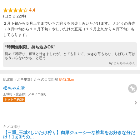
4.4
(口コミ 22件)
２月下旬から５月上旬までいちご狩りをお楽しみいただけます。 ぶどうの直売
（８月中旬から１０月下旬）やしいたけの直売（１２月上旬から４月下旬）も
してもります。
“時間無制限。持ち込みOK”
初めて苺狩り、孫達と行きましたが、とても甘くて、大きな苺もあり、しばらく苺は
もういらないかも。と思う...
by じんちゃんさん
紀北町（北牟婁郡）からの目安距離
約42.3km
松ちゃん堂
玉城町（度会郡）／キノコ採り
ネット予約OK
キノコ採り
【三重_玉城×しいたけ狩り】肉厚ジューシーな椎茸をお好きな分だ
け！1ｇ3円の...