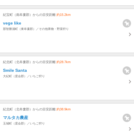
紀宝町（南牟婁郡）からの目安距離
約15.2km
vege like
那智勝浦町（東牟婁郡）／その他果物・野菜狩り
紀北町（北牟婁郡）からの目安距離
約28.7km
Smile Santa
大紀町（度会郡）／いちご狩り
紀北町（北牟婁郡）からの目安距離
約38.9km
マルタカ農産
玉城町（度会郡）／いちご狩り