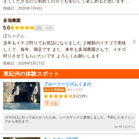
えてくださるので初めての方でも安心して楽しめると思います ...
投稿日：2026年7月4日
多湖農園
5.0
女性／70代
ぽちゃさん
去年もイチゴ狩りでお世話になりました ２種類のイチゴで美味
しくて、毎年、満足です また、来年も多湖農園さんで、イチゴ
狩りさせてもらいたいです よろしくお願いします
投稿日：2026年5月27日
東紀州の体験スポット
ブルーツーリズムくまの
ポイント2％
ネット予約OK
4.9
(21件)
王道
ガマの口に行ってみたかったため、シーカヤックに参加しました。予約したタイミン
グから当日まで...
by ゆうなさん