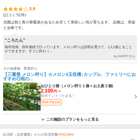
3.9
(口コミ 51件)
当園は朝と夜の寒暖差があるため甘くて美味しい苺が育ちます。 品種は、章姫
と女峰です。
“ころたん”
毎年恒例、四年連続で行っています。メロン狩りは説明を受けて、1人1個とること
ができますが、すぐに終わっ...
by HAPPYさん
その他果物・野菜狩り
【三重県 メロン狩り】☆メロン3玉収穫♪カップル、ファミリーにお
すすめ◎雨の...
おひとり様（メロン狩り１個＋お土産２個)
2,100
～
円
42ポイント～たまる！
即時予約OK
この施設のプランをもっと見る
紀北町（北牟婁郡）からの目安距離
約42.8km