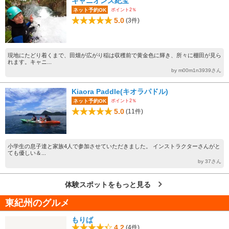
キャニオンズ紀宝
ポイント2％
ネット予約OK
5.0
(3件)
現地にたどり着くまで、田畑が広がり稲は収穫前で黄金色に輝き、所々に棚田が見ら
れます。キャニ...
by m00m1n3939さん
Kiaora Paddle(キオラパドル)
ポイント2％
ネット予約OK
5.0
(11件)
小学生の息子達と家族4人で参加させていただきました。 インストラクターさんがと
ても優しい＆...
by 37さん
体験スポットをもっと見る
東紀州のグルメ
もりば
4.2
(4件)