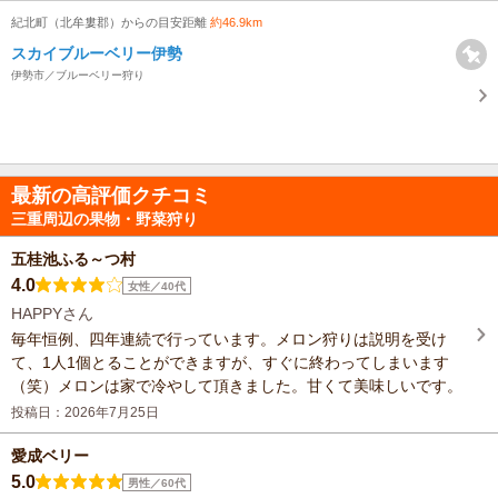
紀北町（北牟婁郡）からの目安距離
約46.9km
スカイブルーベリー伊勢
伊勢市／ブルーベリー狩り
最新の高評価クチコミ
三重周辺の果物・野菜狩り
五桂池ふる～つ村
4.0
女性／40代
HAPPYさん
毎年恒例、四年連続で行っています。メロン狩りは説明を受け
て、1人1個とることができますが、すぐに終わってしまいます
（笑）メロンは家で冷やして頂きました。甘くて美味しいです。
投稿日：2026年7月25日
愛成ベリー
5.0
男性／60代