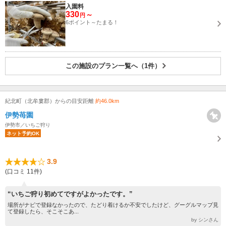
入園料
330
～
円
6ポイント～たまる！
この施設のプラン一覧へ（1件）
紀北町（北牟婁郡）からの目安距離
約46.0km
伊勢苺園
伊勢市／いちご狩り
ネット予約OK
3.9
(口コミ 11件)
“いちご狩り初めてですがよかったです。”
場所がナビで登録なかったので、たどり着けるか不安でしたけど、グーグルマップ見
て登録したら、そこそこあ...
by シンさん