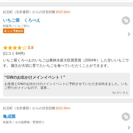
紀北町（北牟婁郡）からの目安距離
約47.6km
いちご屋 くろべえ
松阪市／いちご狩り
ネット予約OK
3.8
(口コミ 64件)
いちご屋くろべえのいちごは農林水産大臣賞受賞（2004年）した甘いいちごで
す。 園主が大切に育てたいちごを食べていただくことができます。
“GWのお出かけメインイベント！”
お友達とGWのお出かけのメインイベントに予約させていただき出向きました。いち
ご狩りがメインなので、逆算...
by かいさん
紀北町（北牟婁郡）からの目安距離
約21.6km
亀成園
松阪市／その他果物・野菜狩り