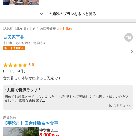
この施設のプランをもっと見る
紀北町（北牟婁郡）からの目安距離
約45.3km
古民家平井
宇陀市／その他果物・野菜狩り
ネット予約OK
5.0
(口コミ 14件)
昔の暮らし体験が出来る古民家です
“夫婦で贅沢ランチ”
初めてお邪魔させてもらいました！ お料理すべて美味しくてお腹いっぱいいただき
ました。 素敵な古民家で...
by スギサカさん
農業体験
【宇陀市】田舎体験＆お食事
中学生以上
8,000
～
円