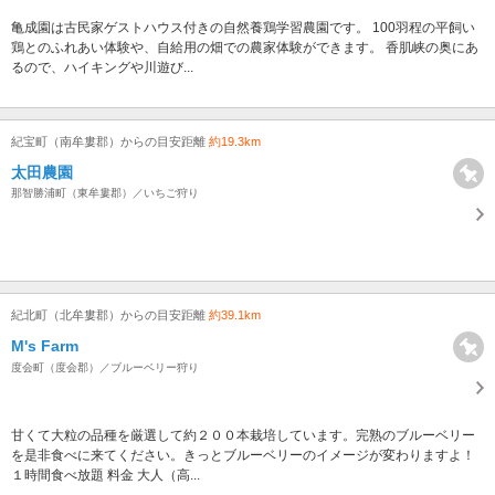
亀成園は古民家ゲストハウス付きの自然養鶏学習農園です。 100羽程の平飼い
鶏とのふれあい体験や、自給用の畑での農家体験ができます。 香肌峡の奥にあ
るので、ハイキングや川遊び...
紀宝町（南牟婁郡）からの目安距離
約19.3km
太田農園
那智勝浦町（東牟婁郡）／いちご狩り
紀北町（北牟婁郡）からの目安距離
約39.1km
M's Farm
度会町（度会郡）／ブルーベリー狩り
甘くて大粒の品種を厳選して約２００本栽培しています。完熟のブルーベリー
を是非食べに来てください。きっとブルーベリーのイメージが変わりますよ！
１時間食べ放題 料金 大人（高...