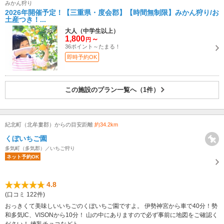
みかん狩り
2026年開催予定！【三重県・度会郡】【時間無制限】みかん狩り/お
土産つき！...
大人（中学生以上）
1,800
～
円
36ポイント～たまる！
即時予約OK
この施設のプラン一覧へ（1件）
紀北町（北牟婁郡）からの目安距離
約34.2km
くぼいちご園
多気町（多気郡）／いちご狩り
ネット予約OK
4.8
(口コミ 122件)
おっきくて美味しいいちごのくぼいちご園ですよ。 伊勢神宮から車で40分！勢
和多気IC、VISONから10分！ 山の中にありますので必ず事前に地図をご確認く
ださい！ 練乳チョコなどト...