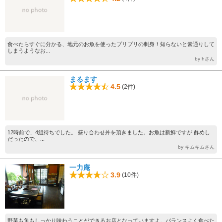
食べたらすぐに分かる、地元のお魚を使ったプリプリの刺身！知らないと素通りして
しまうようなお...
by hさん
まるます
4.5
(2件)
12時前で、4組待ちでした。 盛り合わせ丼を頂きました。お魚は新鮮ですが 酢めし
だったので、...
by キムキムさん
一力庵
3.9
(10件)
野菜も魚もしっかり味わうことができるお店となっていますよ。バランスよく食べた