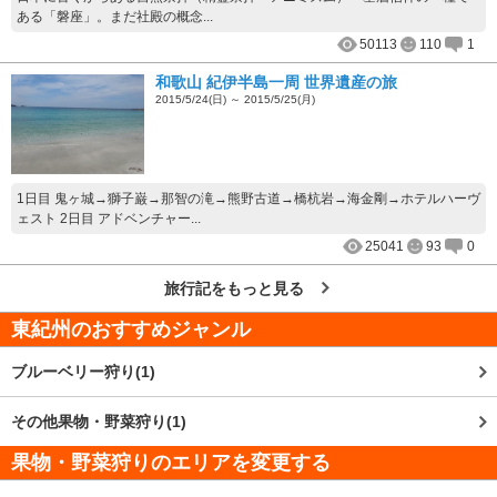
ある「磐座」。まだ社殿の概念...
50113
110
1
和歌山 紀伊半島一周 世界遺産の旅
2015/5/24(日) ～ 2015/5/25(月)
1日目 鬼ヶ城→獅子巌→那智の滝→熊野古道→橋杭岩→海金剛→ホテルハーヴ
ェスト 2日目 アドベンチャー...
25041
93
0
旅行記をもっと見る
東紀州
のおすすめジャンル
ブルーベリー狩り(1)
その他果物・野菜狩り(1)
果物・野菜狩りのエリアを変更する