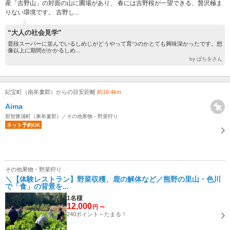
産「吉野山」の対面の山に圃場があり、 春には吉野桜が一望できる、贅沢極ま
りない環境です。 吉野し...
“大人の社会見学”
普段スーパーに並んでいるしめじがどうやって育つのかとても興味深かったです。想
像以上に期間がかかるしめ...
by ばちをさん
紀宝町（南牟婁郡）からの目安距離
約16.4km
Aima
那智勝浦町（東牟婁郡）／その他果物・野菜狩り
ネット予約OK
その他果物・野菜狩り
＼【体験レストラン】野菜収穫、鹿の解体など／熊野の里山・色川
で「食」の背景を...
1名様
12,000
～
円
240ポイント～たまる！