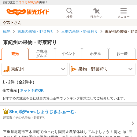
旅に役立つ
口コミ100万件
掲載！
検索
行きたい
メニュー
ゲスト
さん
観光
東海の果物・野菜狩り
三重の果物・野菜狩り
東紀州の果物・野
東紀州の果物・野菜狩り
ご当地
観光
イベント
ホテル
お土産
グルメ
東紀州
果物・野菜狩り
1 - 2件
（全2件中）
全て表示
ネット予約OK
おすすめの施設を当社独自の算出基準でランキング形式にしてご紹介しています。
Shoji紀Farm-しょうじきふぁーむ-
尾鷲市／その他果物・野菜狩り
三重県尾鷲市三木里町でゆったり園芸＆農業体験してみましょう！ 海と山に囲