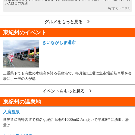
い人はこのお店...
by すえっこさん
グルメをもっと見る
東紀州のイベント
きいながしま港市
三重県下でも有数の水揚高を誇る長島港で、毎月第2土曜に魚市場前駐車場を会
場に、一般の人が購...
イベントをもっと見る
東紀州の温泉地
入鹿温泉
世界遺産熊野古道で有名な紀伊山地の1000m級の山あいで平成9年に湧出。湯
量は...