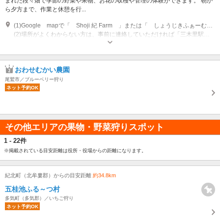
まれた段々畑で季節の野菜や果物、お花の収穫や管理の体験ができます。 朝か
ら夕方まで、作業と休憩を行...
(1)Google mapで「 Shoji 紀 Farm 」または「 しょうじきふぁーむ 」と検索してください！
(2)場所がよくわからない方は、事前に連絡していただければ「三木里駅」までお迎えに行くことも可能です。
営業：第一土曜日 営業：第二土曜日、日曜日 営業：第三土曜日、日曜日 営
業：第四土曜日
おわせむかい農園
尾鷲市／ブルーベリー狩り
ネット予約OK
その他エリアの果物・野菜狩りスポット
1 - 22件
※掲載されている目安距離は役所・役場からの距離になります。
紀北町（北牟婁郡）からの目安距離
約34.8km
五桂池ふる～つ村
多気町（多気郡）／いちご狩り
ネット予約OK