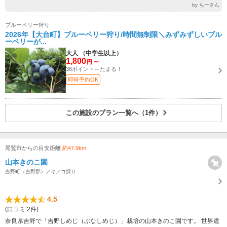
by ちーさん
ブルーベリー狩り
2026年【大台町】ブルーベリー狩り/時間無制限＼みずみずしいブル
ーベリーが...
大人 （中学生以上）
1,800
～
円
36ポイント～たまる！
即時予約OK
この施設のプラン一覧へ（1件）
尾鷲市からの目安距離
約47.9km
山本きのこ園
吉野町（吉野郡）／キノコ採り
4.5
(口コミ 2件)
奈良県吉野で「吉野しめじ（ぶなしめじ）」栽培の山本きのこ園です。 世界遺