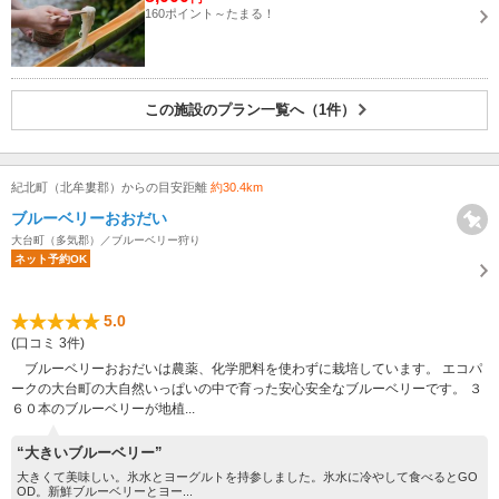
160ポイント～たまる！
この施設のプラン一覧へ（1件）
紀北町（北牟婁郡）からの目安距離
約30.4km
ブルーベリーおおだい
大台町（多気郡）／ブルーベリー狩り
ネット予約OK
5.0
(口コミ 3件)
ブルーベリーおおだいは農薬、化学肥料を使わずに栽培しています。 エコパ
ークの大台町の大自然いっぱいの中で育った安心安全なブルーベリーです。 ３
６０本のブルーベリーが地植...
“大きいブルーベリー”
大きくて美味しい。氷水とヨーグルトを持参しました。氷水に冷やして食べるとGO
OD。新鮮ブルーベリーとヨー...