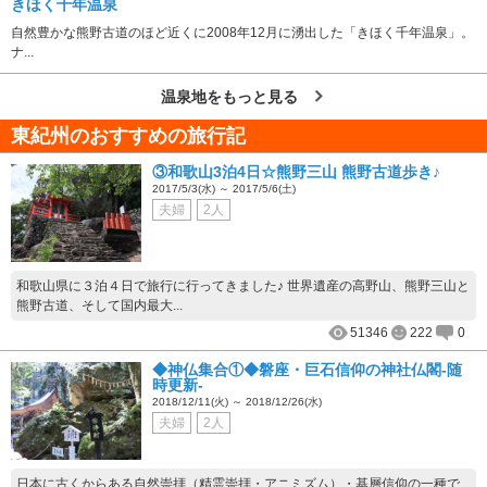
きほく千年温泉
自然豊かな熊野古道のほど近くに2008年12月に湧出した「きほく千年温泉」。
ナ...
温泉地をもっと見る
東紀州のおすすめの旅行記
③和歌山3泊4日☆熊野三山 熊野古道歩き♪
2017/5/3(水) ～ 2017/5/6(土)
夫婦
2人
和歌山県に３泊４日で旅行に行ってきました♪ 世界遺産の高野山、熊野三山と
熊野古道、そして国内最大...
51346
222
0
◆神仏集合①◆磐座・巨石信仰の神社仏閣-随
時更新-
2018/12/11(火) ～ 2018/12/26(水)
夫婦
2人
日本に古くからある自然崇拝（精霊崇拝・アニミズム）・基層信仰の一種で