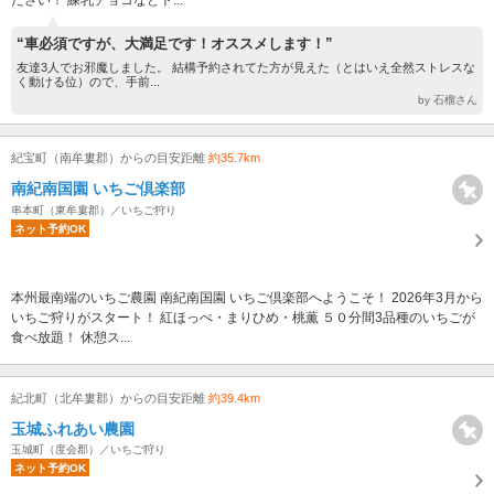
“車必須ですが、大満足です！オススメします！”
友達3人でお邪魔しました。 結構予約されてた方が見えた（とはいえ全然ストレスな
く動ける位）ので、手前...
by 石榴さん
紀宝町（南牟婁郡）からの目安距離
約35.7km
南紀南国園 いちご倶楽部
串本町（東牟婁郡）／いちご狩り
ネット予約OK
本州最南端のいちご農園 南紀南国園 いちご倶楽部へようこそ！ 2026年3月から
いちご狩りがスタート！ 紅ほっぺ・まりひめ・桃薫 ５０分間3品種のいちごが
食べ放題！ 休憩ス...
紀北町（北牟婁郡）からの目安距離
約39.4km
玉城ふれあい農園
玉城町（度会郡）／いちご狩り
ネット予約OK