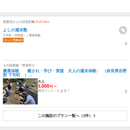
尾鷲市からの目安距離
約45.8km
よしの週末塾
下市町（吉野郡）／農業体験
ネット予約OK
その他果物・野菜狩り
農業体験 癒され・学び・実践 大人の週末体験♪ （奈良県吉野
郡 下市町 ）...
大人
3,000
～
円
60ポイント～たまる！
この施設のプラン一覧へ（1件）