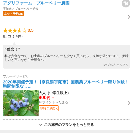
アグリファーム ブルーベリー農園
宇陀市／ブルーベリー狩り
ネット予約OK
3.5
(口コミ 4件)
“残念！”
私は少食なので、お土産のブルーベリーも少なく買ったら、友達が遊びに来て、美味
しいと言いながら全部食べ...
by のんちゃんさん
ブルーベリー狩り
2026年開催予定！【奈良県宇陀市】無農薬ブルーベリー狩り体験！
時間制限なし...
大人（中学生以上）
800
～
円
16ポイント～たまる！
即時予約OK
この施設のプランをもっと見る