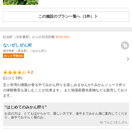
この施設のプラン一覧へ（1件）
紀北町（北牟婁郡）からの目安距離
約33.7km
ないぜしぜん村
南伊勢町（度会郡）／みかん狩り
ネット予約OK
4.2
(口コミ 5件)
五ヶ所湾の潮風が香る中でみかん狩りを楽しみませんか!! みかんジュース作り
の体験教室も楽しむことが出来ます。 また地場産農水産物なども販売しており
ます。
“はじめてのみかん狩り”
お店の方は、とてもほがらかで、優しい方です。途中までみかん畑に案内してくださ
り、途中でおそらく畑のお...
by てんとうむしさん