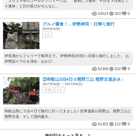
２０２４年のゴールデンウィークは、「最初に３連休、平日を３日挟んで
４連休」と日の並びがそんなに...
10523
303
0
グルメ爆食！…伊勢神宮・日帰り旅行
2015/4/1(水)
2人
伊良湖からフェリーで鳥羽まで。 伊勢神宮(内宮)へ日帰り旅行しました。 お
伊勢詣りで心を清め、おかげ...
52398
252
5
③和歌山3泊4日☆熊野三山 熊野古道歩き♪
2017/5/3(水) ～ 2017/5/6(土)
夫婦
2人
和歌山県に３泊４日で旅行に行ってきました♪ 世界遺産の高野山、熊野三山と
熊野古道、そして国内最大...
51352
222
0
旅行記をもっと見る