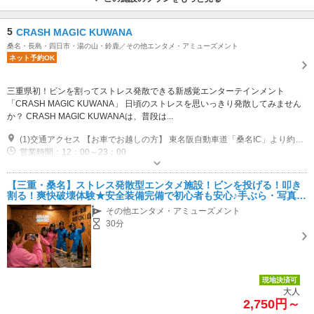
5
CRASH MAGIC KUWANA
桑名・長島・四日市・湯の山・鈴鹿／その他エンタメ・アミューズメント
ネット予約OK
三重県初！ビンを割ってストレス発散できる新感覚エンターテインメント
「CRASH MAGIC KUWANA」 日頃のストレスを思いっきり発散してみません
か？ CRASH MAGIC KUWANAは、普段は...
(1)交通アクセス 【お車でお越しの方】 東名阪自動車道「桑名IC」より約3分。 名古屋駅から車で約30分とアクセス良好です。 【駐車場】 無料駐車場200台完備。 お車で安心してお越しいただけます。 【住所】 〒511-0864 三重県桑名市西方小谷2411 スポーツマジック桑名内「CRASH MAGIC KUWANA」
営業時間：12：00～23：00
専用駐車場あり（無料）200台 複合施設スポーツマジックの共同駐車場です。
【三重・桑名】ストレス発散型エンタメ施設！ビンを投げる！叩き
割る！爽快破壊体験★安全装備完備で初心者も安心♪手ぶら・写真撮
影OK◎【カップル・友達にオススメ】
その他エンタメ・アミューズメント
30分
現地決済可
大人
2,750円～