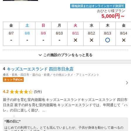
現地決済またはオンラインカード決済可
おひとり様プラン
5,000円～
金
土
日
月
火
水
木
金
8/7
8/8
8/9
8/10
8/11
8/12
8/13
8/14
この施設のプランをもっと見る
4
キッズユーエスランド 四日市日永店
桑名・長島・四日市・湯の山・鈴鹿／その他エンタメ・アミューズメント
ネット予約OK
4.2
(5件)
親子の絆を育む室内遊園地 キッズユーエスランドキッズユーエスランド 四日市
日永店 親子の絆を育む室内遊園地 キッズユーエスランドでは、年間通じて「ハ
レ」の日に楽しく遊び、 ...
“雨の日に”
はじめての利用でした。とても混んでいましたが、子供が身体を動かして遊べるの