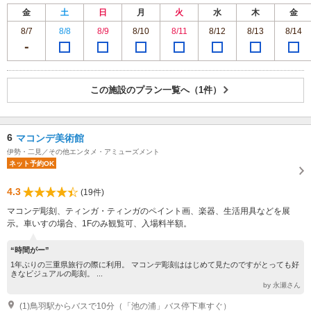
金
土
日
月
火
水
木
金
8/7
8/8
8/9
8/10
8/11
8/12
8/13
8/14
この施設のプラン一覧へ（1件）
6
マコンデ美術館
伊勢・二見／その他エンタメ・アミューズメント
ネット予約OK
4.3
(19件)
マコンデ彫刻、ティンガ・ティンガのペイント画、楽器、生活用具などを展
示。車いすの場合、1Fのみ観覧可、入場料半額。
“時間がー”
1年ぶりの三重県旅行の際に利用。 マコンデ彫刻ははじめて見たのですがとっても好
きなビジュアルの彫刻。 ...
by 永瀬さん
(1)鳥羽駅からバスで10分（「池の浦」バス停下車すぐ）