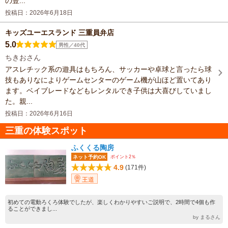
の豊...
投稿日：2026年6月18日
キッズユーエスランド 三重員弁店
5.0
男性／40代
ちきおさん
アスレチック系の遊具はもちろん、サッカーや卓球と言ったら球
技もありなによりゲームセンターのゲーム機が山ほど置いてあり
ます。ベイブレードなどもレンタルでき子供は大喜びしていまし
た。親...
投稿日：2026年6月16日
三重の体験スポット
ふくくる陶房
ポイント2％
ネット予約OK
4.9
(171件)
王道
初めての電動ろくろ体験でしたが、楽しくわかりやすいご説明で、2時間で4個も作
ることができまし...
by まるさん