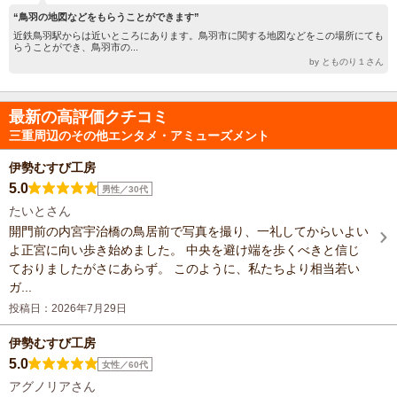
“鳥羽の地図などをもらうことができます”
近鉄鳥羽駅からは近いところにあります。鳥羽市に関する地図などをこの場所にても
らうことができ、鳥羽市の...
by とものり１さん
最新の高評価クチコミ
三重周辺のその他エンタメ・アミューズメント
伊勢むすび工房
5.0
男性／30代
たいとさん
開門前の内宮宇治橋の鳥居前で写真を撮り、一礼してからいよい
よ正宮に向い歩き始めました。 中央を避け端を歩くべきと信じ
ておりましたがさにあらず。 このように、私たちより相当若い
ガ...
投稿日：2026年7月29日
伊勢むすび工房
5.0
女性／60代
アグノリアさん