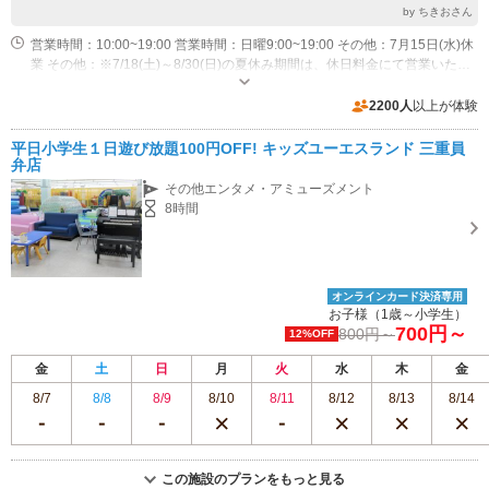
by ちきおさん
営業時間：10:00~19:00 営業時間：日曜9:00~19:00 その他：7月15日(水)休
業 その他：※7/18(土)～8/30(日)の夏休み期間は、休日料金にて営業いたし
ます。
専用駐車場あり（無料）986台
2200人
以上が体験
平日小学生１日遊び放題100円OFF! キッズユーエスランド 三重員
弁店
その他エンタメ・アミューズメント
8時間
オンラインカード決済専用
お子様（1歳～小学生）
700円～
800円～
12%OFF
金
土
日
月
火
水
木
金
8/7
8/8
8/9
8/10
8/11
8/12
8/13
8/14
この施設のプランをもっと見る