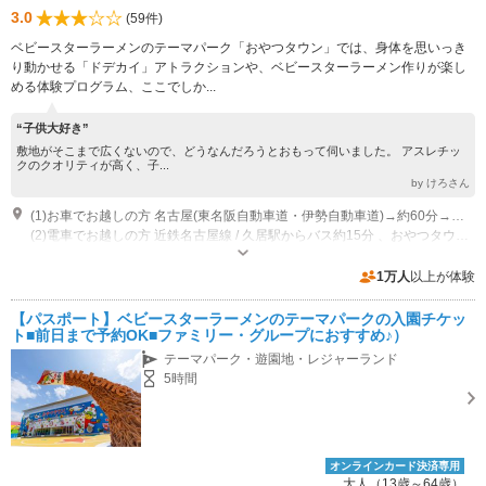
3.0
(59件)
ベビースターラーメンのテーマパーク「おやつタウン」では、身体を思いっき
り動かせる「ドデカイ」アトラクションや、ベビースターラーメン作りが楽し
める体験プログラム、ここでしか...
“子供大好き”
敷地がそこまで広くないので、どうなんだろうとおもって伺いました。 アスレチッ
クのクオリティが高く、子...
by けろさん
(1)お車でお越しの方 名古屋(東名阪自動車道・伊勢自動車道)→約60分→久居IC下車→約5分→おやつタウン 大阪(西名阪自動車道・名阪国道・伊勢自動車道)→約120分→久居IC下車→約5分→おやつタウン
(2)電車でお越しの方 近鉄名古屋線 / 久居駅からバス約15分 、おやつタウン前バス停より徒歩5分
開園時間：運営カレンダーをご確認ください。 休園日：運営カレンダーを
ご確認ください。
1万人
以上が体験
専用駐車場あり（無料）400台 満車の場合臨時駐車場（無料）になります。
【パスポート】ベビースターラーメンのテーマパークの入園チケッ
ト■前日まで予約OK■ファミリー・グループにおすすめ♪）
テーマパーク・遊園地・レジャーランド
5時間
オンラインカード決済専用
大人（13歳～64歳）