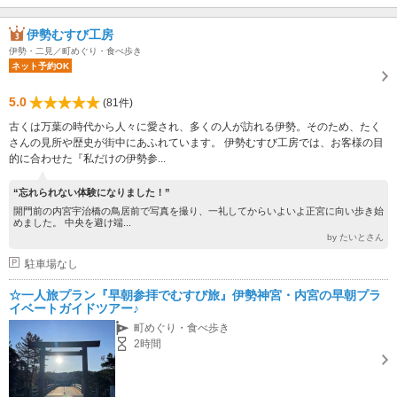
伊勢むすび工房
伊勢・二見／町めぐり・食べ歩き
ネット予約OK
5.0
(81件)
古くは万葉の時代から人々に愛され、多くの人が訪れる伊勢。そのため、たく
さんの見所や歴史が街中にあふれています。 伊勢むすび工房では、お客様の目
的に合わせた『私だけの伊勢参...
“忘れられない体験になりました！”
開門前の内宮宇治橋の鳥居前で写真を撮り、一礼してからいよいよ正宮に向い歩き始
めました。 中央を避け端...
by たいとさん
駐車場なし
☆一人旅プラン『早朝参拝でむすび旅』伊勢神宮・内宮の早朝プラ
イベートガイドツアー♪
町めぐり・食べ歩き
2時間