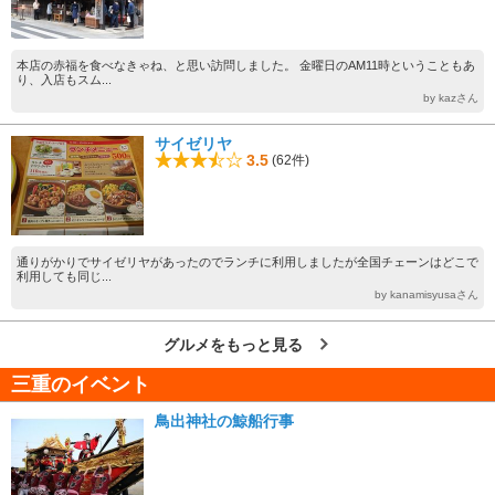
本店の赤福を食べなきゃね、と思い訪問しました。 金曜日のAM11時ということもあ
り、入店もスム...
by kazさん
サイゼリヤ
3.5
(62件)
通りがかりでサイゼリヤがあったのでランチに利用しましたが全国チェーンはどこで
利用しても同じ...
by kanamisyusaさん
グルメをもっと見る
三重のイベント
鳥出神社の鯨船行事