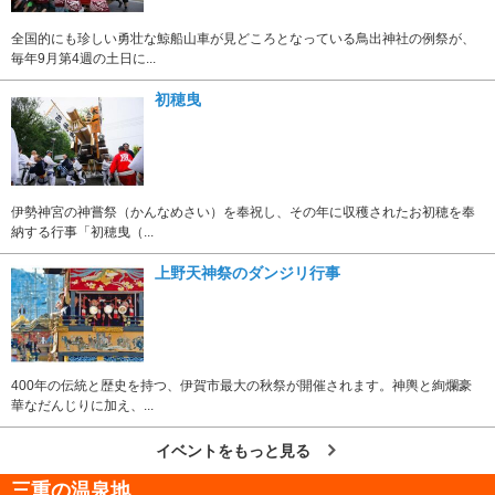
全国的にも珍しい勇壮な鯨船山車が見どころとなっている鳥出神社の例祭が、
毎年9月第4週の土日に...
初穂曳
伊勢神宮の神嘗祭（かんなめさい）を奉祝し、その年に収穫されたお初穂を奉
納する行事「初穂曳（...
上野天神祭のダンジリ行事
400年の伝統と歴史を持つ、伊賀市最大の秋祭が開催されます。神輿と絢爛豪
華なだんじりに加え、...
イベントをもっと見る
三重の温泉地