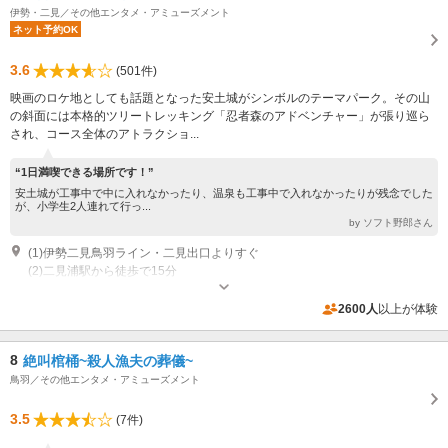
伊勢・二見／その他エンタメ・アミューズメント
ネット予約OK
3.6
(501件)
映画のロケ地としても話題となった安土城がシンボルのテーマパーク。その山
の斜面には本格的ツリートレッキング「忍者森のアドベンチャー」が張り巡ら
され、コース全体のアトラクショ...
“1日満喫できる場所です！”
安土城が工事中で中に入れなかったり、温泉も工事中で入れなかったりが残念でした
が、小学生2人連れて行っ...
by ソフト野郎さん
(1)伊勢二見鳥羽ライン・二見出口よりすぐ
(2)二見浦駅から徒歩で15分
休園日：2025年10月1日より毎週水曜日※祝日、繁忙期は除きます。詳しく
は公式サイトをご覧下さい。※メンテナンス休園日2026年3月2日（月）～3
2600人
以上が体験
月6日（金） 営業期間：3月1日～10月31日 9：00～17：00（最終受付
専用駐車場あり（無料）1000台 普通自動車1000台（無料）
16：00） 11月1日～2月28日 9：00～16：00（最終受付15：00）
8
絶叫棺桶~殺人漁夫の葬儀~
鳥羽／その他エンタメ・アミューズメント
3.5
(7件)