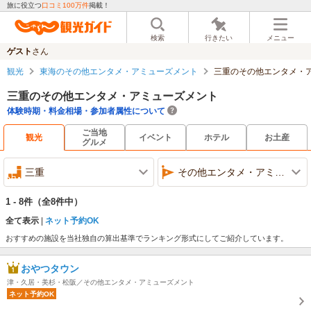
旅に役立つ
口コミ100万件
掲載！
検索
行きたい
メニュー
ゲスト
さん
観光
東海のその他エンタメ・アミューズメント
三重のその他エンタメ・
三重のその他エンタメ・アミューズメント
体験時期・料金相場・参加者属性について
ご当地
観光
イベント
ホテル
お土産
グルメ
三重
その他エンタメ・アミューズメント
1 - 8件
（全8件中）
全て表示
ネット予約OK
おすすめの施設を当社独自の算出基準でランキング形式にしてご紹介しています。
おやつタウン
津・久居・美杉・松阪／その他エンタメ・アミューズメント
ネット予約OK