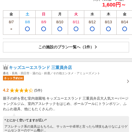
1,600円～
金
土
日
月
火
水
木
金
8/7
8/8
8/9
8/10
8/11
8/12
8/13
8/14
この施設のプラン一覧へ（1件）
キッズユーエスランド 三重員弁店
桑名・長島・四日市・湯の山・鈴鹿／その他エンタメ・アミューズメント
ネット予約OK
4.2
(5件)
親子の絆を育む室内遊園地 キッズユーエスランド 三重員弁店大人気スーパージ
ャングルジム、室内アスレチックをはじめ、ボールプールにトランポリン、ふ
わふわ遊具、他にもたくさんの...
“とにかく空いてますが広い”
アスレチック系の遊具はもちろん、サッカーや卓球と言ったら球技もありなによりゲ
ームセンターのゲーム機が...