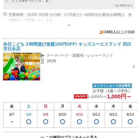
で、とても良かったです。ま...
by MIKEさん
営業時間：10:00~20:00 その他：※7/18(土)～8/30(日)の夏休み期間は、休
日料金にて営業いたします。
専用駐車場あり（無料）1600台
3400人
以上が体験
休日こども３時間遊び放題100円OFF! キッズユーエスランド 四日
市日永店
テーマパーク・遊園地・レジャーランド
3時間
オンラインカード決済専用
お子様（1歳～小学生）
1,000円～
1,100円～
9%OFF
金
土
日
月
火
水
木
金
8/7
8/8
8/9
8/10
8/11
8/12
8/13
8/14
この施設のプランをもっと見る