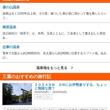
湯の山温泉
湯暦は古く1200年以上前。その昔、傷ついた鹿が湯に浸かって傷を癒したとい
う...
榊原温泉
清少納言の「枕草子」が、有馬、玉造とともに、三名泉として書き記した歴史
あ...
志摩の温泉
電車で大阪から約2時間30分、名古屋から約2時間に位置するリゾート地。あわ
び...
温泉地をもっと見る
三重のおすすめの旅行記
２０２４ＧＷ ＧＷにお伊勢参りする、ちょっ
と無謀な旅？
2024/5/2(木) ～ 2024/5/6(月)
夫婦
2人