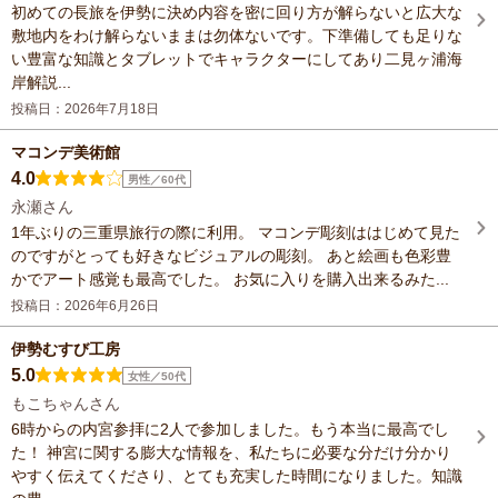
初めての長旅を伊勢に決め内容を密に回り方が解らないと広大な
敷地内をわけ解らないままは勿体ないです。下準備しても足りな
い豊富な知識とタブレットでキャラクターにしてあり二見ヶ浦海
岸解説...
投稿日：2026年7月18日
マコンデ美術館
4.0
男性／60代
永瀬さん
1年ぶりの三重県旅行の際に利用。 マコンデ彫刻ははじめて見た
のですがとっても好きなビジュアルの彫刻。 あと絵画も色彩豊
かでアート感覚も最高でした。 お気に入りを購入出来るみた...
投稿日：2026年6月26日
伊勢むすび工房
5.0
女性／50代
もこちゃんさん
6時からの内宮参拝に2人で参加しました。もう本当に最高でし
た！ 神宮に関する膨大な情報を、私たちに必要な分だけ分かり
やすく伝えてくださり、とても充実した時間になりました。知識