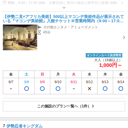
開館：9:00～17:00 休館：火曜日(但し祝日の場合は翌平日に振替) 休館：２
月・6月・1０月の第3月曜日～金曜日 休館：年末・年始
専用駐車場あり（無料）30台
【伊勢二見×アフリカ美術】500以上マコンデ美術作品が展示されて
いる『マコンデ美術館』入館チケット※営業時間内（9:00～17:0
0）であれば何時に来てもＯＫ
その他エンタメ・アミューズメント
45分
オンラインカード決済専用
大人（18歳以上）
1,000円～
金
土
日
月
火
水
木
金
8/7
8/8
8/9
8/10
8/11
8/12
8/13
8/14
この施設のプラン一覧へ（1件）
7
伊勢忍者キングダム