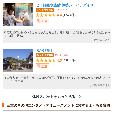
ゼロ距離水族館 伊勢シーパラダイス
ポイント2％
ネット予約OK
4.4
(1,524件)
王道
不定期で行われているごまちゃんごろごろ。運が良ければ見ることができるだけあっ
て、2回も見る...
by だんごさん
おかげ横丁
ポイント2％
ネット予約OK
4.3
(4,833件)
王道
友人数人でお伊勢参りからのおかげ横丁、平日を狙っていったのにかなりの人ででび
っくり。でも昼...
by 釣好島次郎さん
体験スポットをもっと見る
三重のその他エンタメ・アミューズメントに関するよくある質問