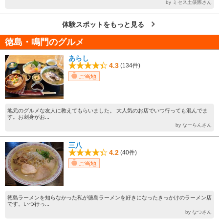
by ミセス土俵際さん
体験スポットをもっと見る
徳島・鳴門のグルメ
あらし
4.3
(134件)
ご当地
地元のグルメな友人に教えてもらいました。 大人気のお店でいつ行っても混んでま
す。お刺身がお...
by なーらんさん
三八
4.2
(40件)
ご当地
徳島ラーメンを知らなかった私が徳島ラーメンを好きになったきっかけのラーメン店
です。いつ行っ...
by なつさん