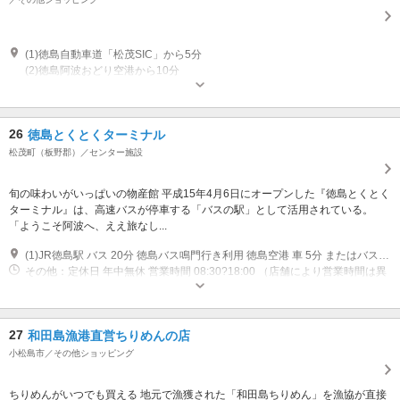
(1)徳島自動車道「松茂SIC」から5分
(2)徳島阿波おどり空港から10分
開催：第2・第4日曜日開催 ※詳しくは公式ホームページをご参照くださ
い。 営業時間：09:00～14:00 （7月～9月 8:00～13:00）
26
徳島とくとくターミナル
松茂町（板野郡）／センター施設
旬の味わいがいっぱいの物産館 平成15年4月6日にオープンした『徳島とくとく
ターミナル』は、高速バスが停車する「バスの駅」として活用されている。
「ようこそ阿波へ、ええ旅なし...
(1)JR徳島駅 バス 20分 徳島バス鳴門行き利用 徳島空港 車 5分 またはバス利用 徳島IC 車 10分
その他：定休日 年中無休 営業時間 08:30?18:00 （店舗により営業時間は異
なる）
27
和田島漁港直営ちりめんの店
小松島市／その他ショッピング
ちりめんがいつでも買える 地元で漁獲された「和田島ちりめん」を漁協が直接