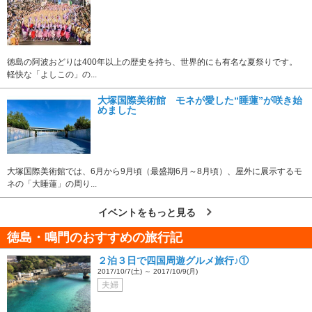
徳島の阿波おどりは400年以上の歴史を持ち、世界的にも有名な夏祭りです。
軽快な「よしこの」の...
大塚国際美術館 モネが愛した“睡蓮”が咲き始
めました
大塚国際美術館では、6月から9月頃（最盛期6月～8月頃）、屋外に展示するモ
ネの「大睡蓮」の周り...
イベントをもっと見る
徳島・鳴門のおすすめの旅行記
２泊３日で四国周遊グルメ旅行♪①
2017/10/7(土) ～ 2017/10/9(月)
夫婦