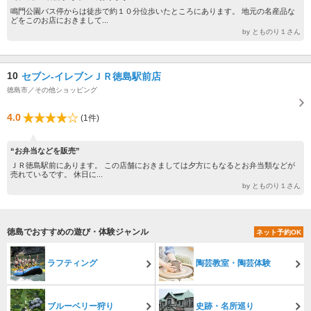
鳴門公園バス停からは徒歩で約１０分位歩いたところにあります。 地元の名産品な
どをこのお店におきまして...
by とものり１さん
10
セブン-イレブンＪＲ徳島駅前店
徳島市／その他ショッピング
4.0
(1件)
“お弁当などを販売”
ＪＲ徳島駅前にあります。 この店舗におきましては夕方にもなるとお弁当類などが
売れているです。 休日に...
by とものり１さん
徳島でおすすめの遊び・体験ジャンル
ネット予約OK
ラフティング
陶芸教室・陶芸体験
ブルーベリー狩り
史跡・名所巡り