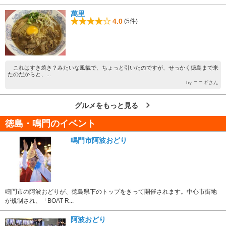
萬里
4.0
(5件)
これはすき焼き？みたいな風貌で、ちょっと引いたのですが、せっかく徳島まで来
たのだからと、...
by ニニギさん
グルメをもっと見る
徳島・鳴門のイベント
鳴門市阿波おどり
鳴門市の阿波おどりが、徳島県下のトップをきって開催されます。中心市街地
が規制され、「BOAT R...
阿波おどり