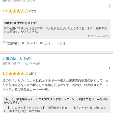
鳴門市／その他ショッピング
3.5
(2件)
“鳴門公園付近にあります”
鳴門公園バス停からは徒歩で約１０分位坂を上がったところにあります。 徳島県の
お土産物をいろいろとそろ...
by とものり１さん
営業時間：8：00～17：00 定休日：不定休
5
道の駅 いたの
板野町（板野郡）／センター施設
3.5
(2件)
道の駅「いたの」は、次世代エネルギーを備えた未来志向型道の駅として、ま
た防災拠点となる道の駅として整備したものです。施設は、特産物直売所、レ
ストラン及び軽飲食コーナーや農...
“新しく、駐車場が広く、ＥＶ充電スタンドやドックラン、足湯まであり、かなり広
かったです。”
【ここに立ち寄ったいきさつ】 鳴門観光を終えて、祖谷のかずら橋に向いまし
た。本来であれば、鳴門方面...