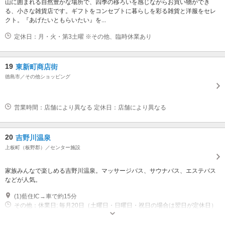
山に囲まれる自然豊かな場所で、四季の移ろいを感じながらお買い物ができ
る、小さな雑貨店です。ギフトをコンセプトに暮らしを彩る雑貨と洋服をセレ
クト。『あげたいともらいたい』を...
定休日：月・火・第3土曜 ※その他、臨時休業あり
19
東新町商店街
徳島市／その他ショッピング
営業時間：店舗により異なる 定休日：店舗により異なる
20
吉野川温泉
上板町（板野郡）／センター施設
家族みんなで楽しめる吉野川温泉。マッサージバス、サウナバス、エステバス
などが人気。
(1)藍住IC→車で約15分
その他：休業日: 毎月20日（土曜日・日曜日・祝日の場合は翌日が定休日）
営業時間: 10時00分?24時00分