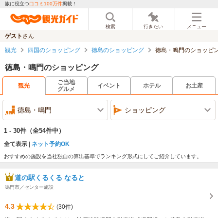
旅に役立つ
口コミ100万件
掲載！
検索
行きたい
メニュー
ゲスト
さん
観光
四国のショッピング
徳島のショッピング
徳島・鳴門のショッピ
徳島・鳴門のショッピング
ご当地
観光
イベント
ホテル
お土産
グルメ
徳島・鳴門
ショッピング
1 - 30件
（全54件中）
全て表示
ネット予約OK
おすすめの施設を当社独自の算出基準でランキング形式にしてご紹介しています。
道の駅くるくる なると
鳴門市／センター施設
4.3
(30件)