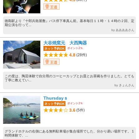
王道
徳島駅より『十郎兵衛屋敷』バス停下車真ん前。基本毎日１１時・１４時の２回、定
期公演を行って...
by ああああさん
大谷焼窯元 大西陶器
ポイント2％
ネット予約OK
4.8
(28件)
王道
この度は、陶芸体験で自分用のコーヒーカップとお皿とお茶碗を作りました。とても
丁寧に教えてい...
by きょんさん
Thursdayｓ
ポイント2％
ネット予約OK
3.6
(5件)
グランドホテルの右側にある無料駐車場が集合場所でした、分かり易い場所です。 1
時間体験で、...