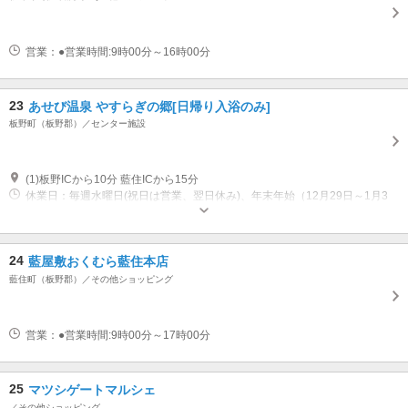
営業：●営業時間:9時00分～16時00分
23
あせび温泉 やすらぎの郷[日帰り入浴のみ]
板野町（板野郡）／センター施設
(1)板野ICから10分 藍住ICから15分
休業日：毎週水曜日(祝日は営業、翌日休み)、年末年始（12月29日～1月3
日） 営業時間：10:00～21:30 受付21時00分まで
24
藍屋敷おくむら藍住本店
藍住町（板野郡）／その他ショッピング
営業：●営業時間:9時00分～17時00分
25
マツシゲートマルシェ
／その他ショッピング