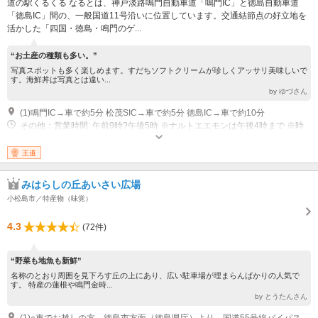
道の駅くるくる なるとは、神戸淡路鳴門自動車道「鳴門IC」と徳島自動車道
「徳島IC」間の、一般国道11号沿いに位置しています。交通結節点の好立地を
活かした「四国・徳島・鳴門のゲ...
“お土産の種類も多い。”
写真スポットも多く楽しめます。すだちソフトクリームが珍しくアッサリ美味しいで
す。海鮮丼は写真とは違い...
by ゆづさん
(1)鳴門IC→車で約5分 松茂SIC→車で約5分 徳島IC→車で約10分
その他：営業時間: 午前9時?午後5時 ※ナルトエエモンは午後4時まで ※時
期等に応じて変更することがあります。
王道
みはらしの丘あいさい広場
小松島市／特産物（味覚）
4.3
(72件)
“野菜も地魚も新鮮”
名称のとおり周囲を見下ろす丘の上にあり、広い駐車場が埋まらんばかりの人気で
す。 特産の蓮根や鳴門金時...
by とうたんさん
(1)○車でお越しの方 徳島市方面（徳島県庁）より、国道55号線バイパス約12㎞ ／ 阿南市方面（阿南市役所）より、国道55号線バイパス約12㎞