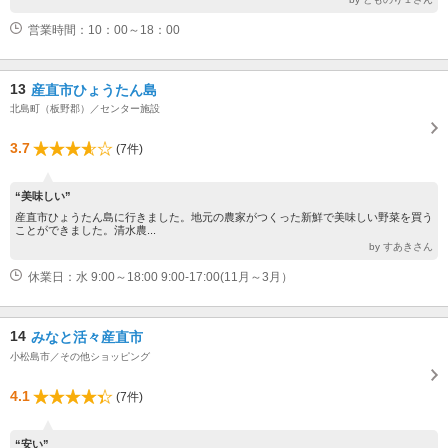
営業時間：10：00～18：00
13
産直市ひょうたん島
北島町（板野郡）／センター施設
3.7
(7件)
“美味しい”
産直市ひょうたん島に行きました。地元の農家がつくった新鮮で美味しい野菜を買う
ことができました。清水農...
by すあきさん
休業日：水 9:00～18:00 9:00-17:00(11月～3月）
14
みなと活々産直市
小松島市／その他ショッピング
4.1
(7件)
“安い”