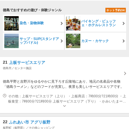
徳島でおすすめの遊び・体験ジャンル
ネット予約OK
バイキング・ビュッフ
染色・染物体験
ェ・ホテルレストラン
サップ・SUP(スタンドア
カヌー・カヤック
ップパドル)
21
上板サービスエリア
徳島市／センター施設
徳島平野と吉野川をゆるやかに見下ろす丘陵地にあり、地元の名産品や名物
「徳島ラーメン」などのフードが充実し、夜景も美しいサービスエリアです。
その他：上板サービスエリア（上り） ・上板商店：7時00分?21時00分 ・上
板食堂：7時00分?21時00分 上板サービスエリア（下り） ・かみいたまーけ
っと：7時00分?21時00分 ・かみいたきっちん：7時00分?21時00分 ・かみ
いたキッズかふぇ：11時00分?15時00分
22
ふれあい市 アグリ板野
板野町（板野郡）／その他ショッピング