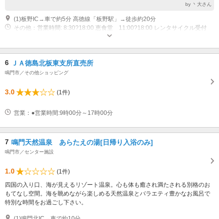
by 丶大さん
(1)板野IC→車で約5分 高徳線「板野駅」→徒歩約20分
その他：営業時間: 8:30?18:00 恵食堂 11:00?18:00 レンタサイクル受付
8:30?16:00 定休日: 無休
6
ＪＡ徳島北板東支所直売所
鳴門市／その他ショッピング
3.0
(1件)
営業：●営業時間:9時00分～17時00分
7
鳴門天然温泉 あらたえの湯[日帰り入浴のみ]
鳴門市／センター施設
1.0
(1件)
四国の入り口、海が見えるリゾート温泉。心も体も癒され満たされる別格のお
もてなし空間。海を眺めながら楽しめる天然温泉とバラエティ豊かなお風呂で
特別な時間をお過ごし下さい。
(1)鳴門北IC→車で約10分