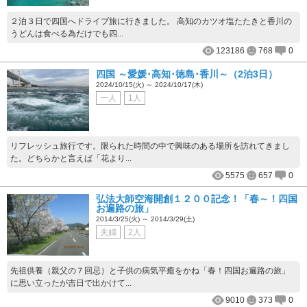
２泊３日で四国へドライブ旅に行きました。 高知のカツオ塩たたきと香川の
うどんは食べる為だけでも四...
123186
768
0
四国 ～愛媛･高知･徳島･香川～（2泊3日）
2024/10/15(火) ～ 2024/10/17(木)
一人
1人
リフレッシュ旅行です。限られた時間の中で興味のある場所を訪れてきまし
た。どちらかと言えば「花より...
5575
657
0
弘法大師空海開創１２００記念！「春～！四国
お遍路の旅」
2014/3/25(火) ～ 2014/3/29(土)
夫婦
2人
先祖供養（親父の７回忌）と子供の病気平癒をかね「春！四国お遍路の旅」
に思い立ったが吉日で出かけて...
9010
373
0