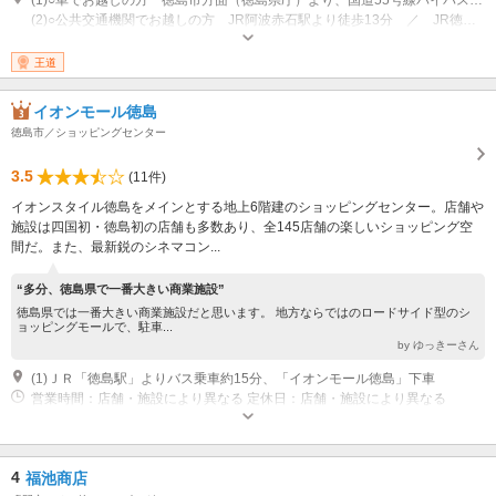
(2)○公共交通機関でお越しの方 JR阿波赤石駅より徒歩13分 ／ JR徳島駅より、バスで46分
開館時間：8：30～17：30 ※レストランは店舗により異なる 定休日：第3
火曜日・年始
王道
イオンモール徳島
徳島市／ショッピングセンター
3.5
(11件)
イオンスタイル徳島をメインとする地上6階建のショッピングセンター。店舗や
施設は四国初・徳島初の店舗も多数あり、全145店舗の楽しいショッピング空
間だ。また、最新鋭のシネマコン...
“多分、徳島県で一番大きい商業施設”
徳島県では一番大きい商業施設だと思います。 地方ならではのロードサイド型のシ
ョッピングモールで、駐車...
by ゆっきーさん
(1)ＪＲ「徳島駅」よりバス乗車約15分、「イオンモール徳島」下車
営業時間：店舗・施設により異なる 定休日：店舗・施設により異なる
4
福池商店