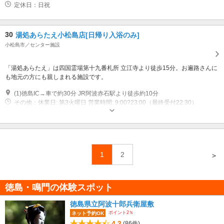
定休日：日祝
30
湯処あらたえ小松島店[日帰り入浴のみ]
小松島市／センター施設
「湯処あらたえ」は四国霊場第十九番札所 立江寺より徒歩15分。お遍路さんに
も地元の方にも親しまれる施設です。
(1)徳島IC→車で約30分 JR阿波赤石駅より徒歩約10分
その他：休業日: 第3火曜日 営業時間: 9:00?23:00（最終受付22:30）
1
2
＞
徳島・鳴門の体験スポット
徳島県立阿波十郎兵衛屋敷
ポイント2％
ネット予約OK
4.3
(86件)