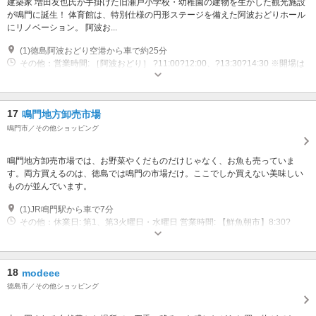
建築家 増田友也氏が手掛けた旧瀬戸小学校・幼稚園の建物を生かした観光施設
が鳴門に誕生！ 体育館は、特別仕様の円形ステージを備えた阿波おどりホール
にリノベーション。 阿波お...
(1)徳島阿波おどり空港から車で約25分
その他：営業時間: ［阿波おどり］ ?11:00?12:00、?13:30?14:30 ※開場は
開演の30分前 ［フィッシング］ ?8:30?12:30、?13:00?17:00(1日2回実施)
※天候不良の場合は釣り体験が中止になる可能性がございます。 （中止の
場合は前日の午後までに連絡いたします） 営業日: 土日祝、8月11日?15日
17
鳴門地方卸売市場
鳴門市／その他ショッピング
鳴門地方卸売市場では、お野菜やくだものだけじゃなく、お魚も売っていま
す。両方買えるのは、徳島では鳴門の市場だけ。ここでしか買えない美味しい
ものが並んでいます。
(1)JR鳴門駅から車で7分
その他：休業日: 第1、第3火曜日・水曜日 営業時間: 【鮮魚朝市】8:30?
13:00／土・日・祝8:30?14:00 【青果朝市】月・木8:30?10:00／土8:30?正
午／日8:30?11:00
18
modeee
徳島市／その他ショッピング