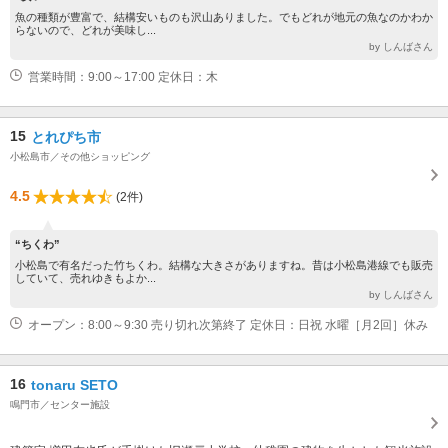
魚の種類が豊富で、結構安いものも沢山ありました。でもどれが地元の魚なのかわか
らないので、どれが美味し...
by しんばさん
営業時間：9:00～17:00 定休日：木
15
とれぴち市
小松島市／その他ショッピング
4.5
(2件)
“ちくわ”
小松島で有名だった竹ちくわ。結構な大きさがありますね。昔は小松島港線でも販売
していて、売れゆきもよか...
by しんばさん
オープン：8:00～9:30 売り切れ次第終了 定休日：日祝 水曜［月2回］休み
16
tonaru SETO
鳴門市／センター施設