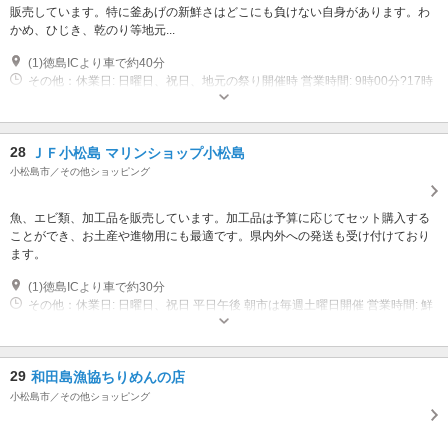
販売しています。特に釜あげの新鮮さはどこにも負けない自身があります。わ
かめ、ひじき、乾のり等地元...
(1)徳島ICより車で約40分
その他：休業日: 日曜日、祝日、地元の祭り開催時 営業時間: 9時00分?17時
00分
28
ＪＦ小松島 マリンショップ小松島
小松島市／その他ショッピング
魚、エビ類、加工品を販売しています。加工品は予算に応じてセット購入する
ことができ、お土産や進物用にも最適です。県内外への発送も受け付けており
ます。
(1)徳島ICより車で約30分
その他：休業日: 日曜日、祝日 平日午後 朝市は毎週土曜日開催 営業時間: 鮮
魚8時30分?12時00分 加工品8時30分?16時30分
29
和田島漁協ちりめんの店
小松島市／その他ショッピング