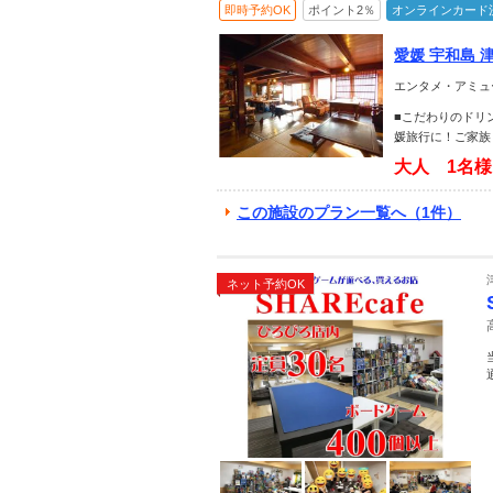
即時予約OK
ポイント2％
オンラインカード
愛媛 宇和島 
エンタメ・アミュ
■こだわりのドリ
媛旅行に！ご家族
大人 1名
この施設のプラン一覧へ（1件）
ネット予約OK