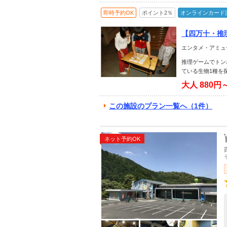
即時予約OK
ポイント2％
オンラインカード
【四万十・推
ア！家族全員
エンタメ・アミュ
推理ゲームでトン
ている生物1種を
大人
880円
この施設のプラン一覧へ（1件）
ネット予約OK