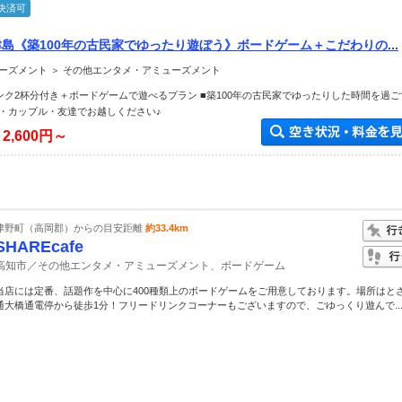
決済可
津島《築100年の古民家でゆったり遊ぼう》ボードゲーム＋こだわりの...
ーズメント ＞ その他エンタメ・アミューズメント
ンク2杯分付き＋ボードゲームで遊べるプラン ■築100年の古民家でゆったりした時間を過ごす
・カップル・友達でお越しください♪
様
2,600円～
津野町（高岡郡）からの目安距離
約33.4km
SHAREcafe
高知市／その他エンタメ・アミューズメント、ボードゲーム
当店には定番、話題作を中心に400種類上のボードゲームをご用意しております。場所はと
通大橋通電停から徒歩1分！フリードリンクコーナーもございますので、ごゆっくり遊んで..