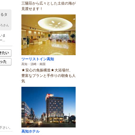
三陽荘から広々とした土佐の海が
見渡せます！
てるタ
ひろさん
いま
..
ツーリストイン高知
高知・須崎・南国
★安心の免振構造★大浴場付、
豊富なプランと手作りの朝食も人
気
下さい。
高知ホテル