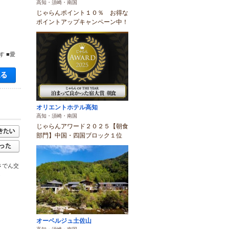
高知・須崎・南国
じゃらんポイント１０％ お得な
ポイントアップキャンペーン中！
 ■愛
空き状況・料金を見る
オリエントホテル高知
高知・須崎・南国
じゃらんアワード２０２５【朝食
部門】中国・四国ブロック１位
さでん交
.
オーベルジュ土佐山