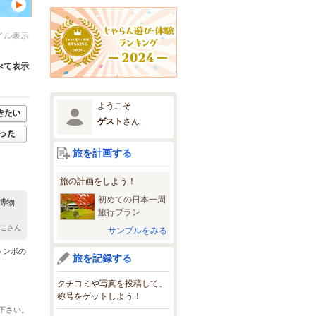
イル表示
べて表示
ようこそ
ゲスト
さん
旅を計画する
旅の計画をしよう！
初めての日本一周
博物
旅行プラン
っこさん
サンプルをみる
トンボの
旅を記録する
クチコミや写真を投稿して、
称号をゲットしよう！
下さい。