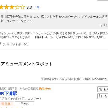
3.3
（
3件
）
窪川四万十会館に行きました。広々とした明るいロビーです。メインホールは講演
劇、コンサートなどいろ...
by す
メインホールは講演・演劇・コンサートなどに利用できる多目的ホールで、他に60人収容の
室や控室・楽屋などがある。 【料金】 ホール、7,340円から29,870円／多目的室、1,180...
(1)窪川駅 徒歩 15分
・アミューズメントスポット
※掲載されている目安距離は役所・役場からの距離にな
梼原町（高岡郡）からの目安距離
約42.8km
JR下灘駅
伊予市／その他名所、コンサート
王道
子連れ