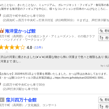
みたことない、きいたことない、ミュージアム。 ガレージキット・フィギュア・食玩等の
を製作する海洋堂のフィギュアを中心に、様々なコレクションが日本のへんぴなところに...
(1)四万十町中央ICから車で30分
海洋堂かっぱ館
四万十町（高岡郡）／その他エンタメ・アミューズメント、その他クラフ
ト・ハンドメイド・ワークショップ
4.0
（
11件
）
沢山の河童に癒されました(●'ｗ'●) 綺麗な物から怖い河童まで色々と種類もあり 個
河童まで 楽し...
by い
【お知らせ】2020年6月1日より営業を再開いたしました。かっぱ亭はお休みしております。
館・かっぱ館コロナウィルス防止対策詳細は→https://ksmv.jp/hobbykan/20200401-3091...
(1)四万十町中央ICから車で30分
(2)JR打井川駅から車で5分
窪川四万十会館
4
四万十町（高岡郡）／文化施設、コンサート