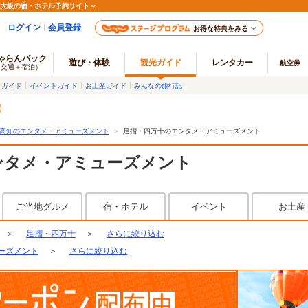
最大級の宿・ホテル予約サイト～
ログイン
会員登録
お得な特典をみる
ゃらんパック
遊び・体験
観光ガイド
レンタカー
航空券
（交通＋宿泊）
メガイド
イベントガイド
お土産ガイド
みんなの旅行記
高知のエンタメ・アミューズメント
＞
足摺・四万十のエンタメ・アミューズメント
ンタメ・アミューズメント
ご当地グルメ
宿・ホテル
イベント
お土産
＞
足摺・四万十
＞
さらに絞り込む
ーズメント
＞
さらに絞り込む