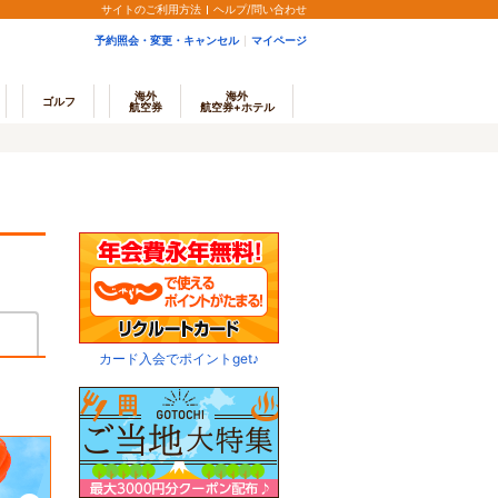
サイトのご利用方法
ヘルプ/問い合わせ
予約照会・変更・キャンセル
マイページ
海外
海外
ゴルフ
航空券
航空券+ホテル
カード入会でポイントget♪