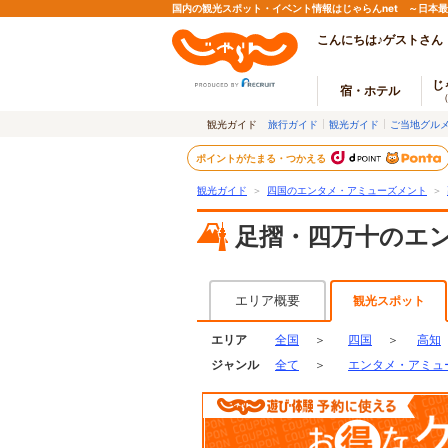
国内の観光スポット・イベント情報はじゃらんnet ～日本
こんにちは♪ゲストさん
じ
宿・ホテル
観光ガイド
旅行ガイド
観光ガイド
ご当地グル
ポイントがたまる・つかえる
観光ガイド
＞
四国のエンタメ・アミューズメント
＞
足摺・四万十のエ
エリア概要
観光スポット
エリア
全国
＞
四国
＞
高知
ジャンル
全て
＞
エンタメ・アミュ