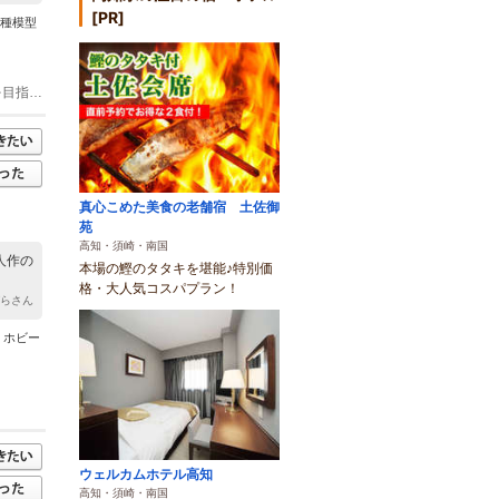
[PR]
各種模型
(2)高知IC→四万十中央IC→打井川付近（約1時間30分） ※まずは、JR打井川駅を目指して頂くと分かりやすいです。JR打井川駅より車で約10分。
真心こめた美食の老舗宿 土佐御
苑
高知・須崎・南国
人作の
本場の鰹のタタキを堪能♪特別価
格・大人気コスパプラン！
ばらさん
 ホビー
ウェルカムホテル高知
高知・須崎・南国