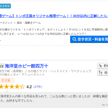
決済専用
理ゲーム】トンボ王国オリジナル推理ゲーム！！30分以内に正解したら
で参加してトンボフィギュアをGETしよう！！
ーズメント ＞ 脱出・謎解きゲーム
ボ公園オリジナル「トンボフィギュア」をゲットしよう！ 5つのヒントを元に学遊館内に展
探し当てます。 レベル1からレベル5までを30分以内に正解したらクリア！
～
海洋堂ホビー館四万十
四万十町（高岡郡）／その他クラフト・ハンドメイド・ワークショップ、
その他エンタメ・アミューズメント
王道
4.2
（
27件
）
海洋堂さんの様々な作品を見られて、こんな山奥にっと思いましたが、綺麗な施設
た。お好きな方でしたら...
by 