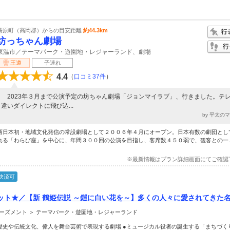
梼原町（高岡郡）からの目安距離
約44.3km
坊っちゃん劇場
東温市／テーマパーク・遊園地・レジャーランド、劇場
王道
子連れ
4.4
（
口コミ37件
）
2023年３月まで公演予定の坊ちゃん劇場「ジョンマイラブ」、行きました。テ
違いダイレクトに飛び込...
by 平太の
西日本初・地域文化発信の常設劇場として２００６年４月にオープン。日本有数の劇団とし
れる「わらび座」を中心に、年間３００回の公演を目指し、客席数４５０弱で、観客との一..
※最新情報はプラン詳細画面にてご確認
決済可
ト★／【新 鶴姫伝説 ～鎧に白い花を～】多くの人々に愛されてきた名.
ーズメント ＞ テーマパーク・遊園地・レジャーランド
歴史や伝統文化、偉人を舞台芸術で表現する劇場 ●ミュージカル役者の誕生する「まちづく