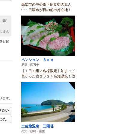
高知市の中心街・飲食街の真ん
中・日曜市が目の前の好立地！
、演
としさん
多目的
ペンション Ｂｅｅ
足摺・四万十
【１日１組２名様限定】泊まって
良かった宿２０２４高知県第１位
ります。
土佐龍温泉 三陽荘
高知・須崎・南国