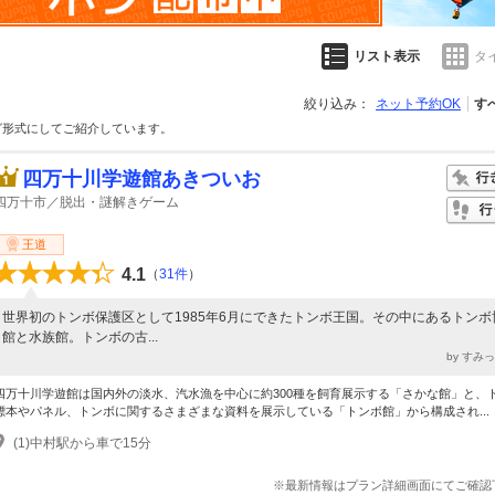
リスト表示
タ
絞り込み：
ネット予約OK
す
グ形式にしてご紹介しています。
四万十川学遊館あきついお
四万十市／脱出・謎解きゲーム
王道
4.1
（
31件
）
世界初のトンボ保護区として1985年6月にできたトンボ王国。その中にあるトンボ
館と水族館。トンボの古...
by すみ
四万十川学遊館は国内外の淡水、汽水漁を中心に約300種を飼育展示する「さかな館」と、
標本やパネル、トンボに関するさまざまな資料を展示している「トンボ館」から構成され...
(1)中村駅から車で15分
※最新情報はプラン詳細画面にてご確認