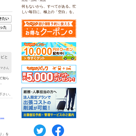
高知・須崎・南国
何もないから、すべてがある。忙
しい毎日に、極上の「空白」を。
レビと
ママさん
て知ら
.
下さい。
..
twitter
FaceBook
り」を