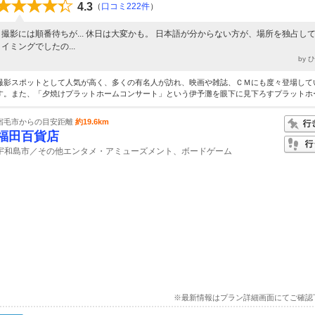
4.3
（
口コミ222件
）
撮影には順番待ちが... 休日は大変かも。 日本語が分からない方が、場所を独占し
イミングでしたの...
by 
撮影スポットとして人気が高く、多くの有名人が訪れ、映画や雑誌、ＣＭにも度々登場して
す。また、「夕焼けプラットホームコンサート」という伊予灘を眼下に見下ろすプラットホー.
宿毛市からの目安距離
約19.6km
福田百貨店
宇和島市／その他エンタメ・アミューズメント、ボードゲーム
※最新情報はプラン詳細画面にてご確認