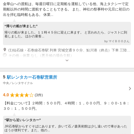
金華山への渡航は、毎週日曜日に定期船を運航している他、海上タクシーで定
期船以外の時間に渡航することもできる。 また、神社の祭事時や元旦に初日の
出を拝む臨時船もある。 休業...
“帰りの船が来ました”
帰りの船が来ました。１１時４５分に迎えに来ます。 と言われたら、ジャストに到
着しました。 ほかの乗客...
by マイＢＯＯさん
(1)仙石線・石巻線石巻駅 列車 宮城交通９０分、鮎川港（終点）下車 三陸自動車道石巻河南IC・石巻女川IC 車 50分
その他：休業 なし（悪天候の場合欠航）
5
駅レンタカー石巻駅営業所
中央／レンタサイクル
4.0
(3件)
【料金について】２時間：５００円、４時間：１，０００円、９：００-１８：
３０：１，５００円。
“駅から近いレンタカー”
JR石巻駅からすぐそばにあります。歩いて石ノ森美術館は少し遠いので車があった
ほうが便利です。また、他の...