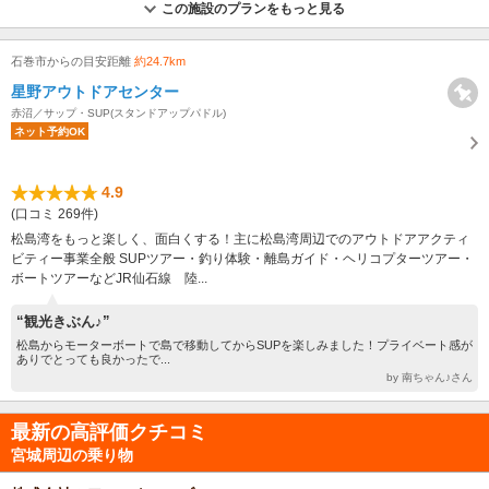
この施設のプランをもっと見る
石巻市からの目安距離
約24.7km
星野アウトドアセンター
赤沼／サップ・SUP(スタンドアップパドル)
ネット予約OK
4.9
(口コミ 269件)
松島湾をもっと楽しく、面白くする！主に松島湾周辺でのアウトドアアクティ
ビティー事業全般 SUPツアー・釣り体験・離島ガイド・ヘリコプターツアー・
ボートツアーなどJR仙石線 陸...
“観光きぶん♪”
松島からモーターボートで島で移動してからSUPを楽しみました！プライベート感が
ありでとっても良かったで...
by 南ちゃん♪さん
最新の高評価クチコミ
宮城周辺の乗り物