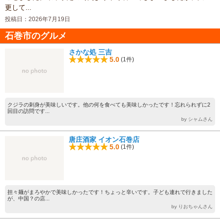
更して...
投稿日：2026年7月19日
石巻市のグルメ
さかな処 三吉
5.0
(1件)
クジラの刺身が美味しいです。他の何を食べても美味しかったです！忘れられずに2
回目の訪問です...
by シャムさん
唐庄酒家 イオン石巻店
5.0
(1件)
担々麺がまろやかで美味しかったです！ちょっと辛いです。子ども連れで行きました
が、中国？の店...
by りおちゃんさん