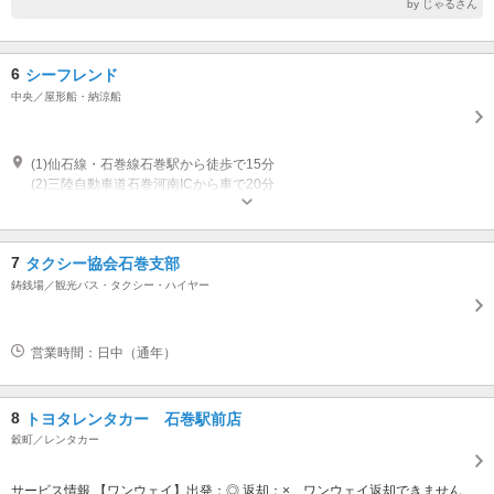
by じゃるさん
6
シーフレンド
中央／屋形船・納涼船
(1)仙石線・石巻線石巻駅から徒歩で15分
(2)三陸自動車道石巻河南ICから車で20分
7
タクシー協会石巻支部
鋳銭場／観光バス・タクシー・ハイヤー
営業時間：日中（通年）
8
トヨタレンタカー 石巻駅前店
穀町／レンタカー
サービス情報 【ワンウェイ】出発：◎ 返却：× ワンウェイ返却できません