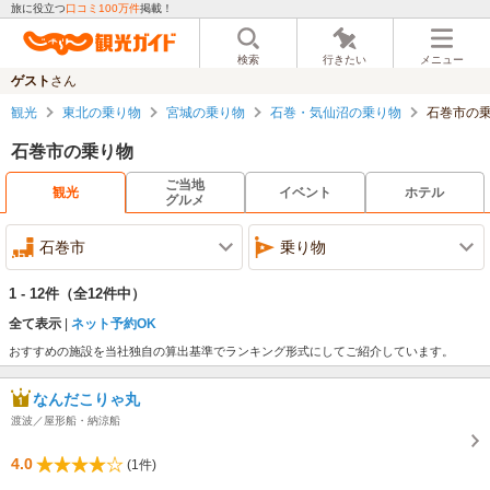
旅に役立つ
口コミ100万件
掲載！
検索
行きたい
メニュー
ゲスト
さん
観光
東北の乗り物
宮城の乗り物
石巻・気仙沼の乗り物
石巻市の
石巻市の乗り物
ご当地
観光
イベント
ホテル
グルメ
石巻市
乗り物
1 - 12件
（全12件中）
全て表示
ネット予約OK
おすすめの施設を当社独自の算出基準でランキング形式にしてご紹介しています。
なんだこりゃ丸
渡波／屋形船・納涼船
4.0
(1件)