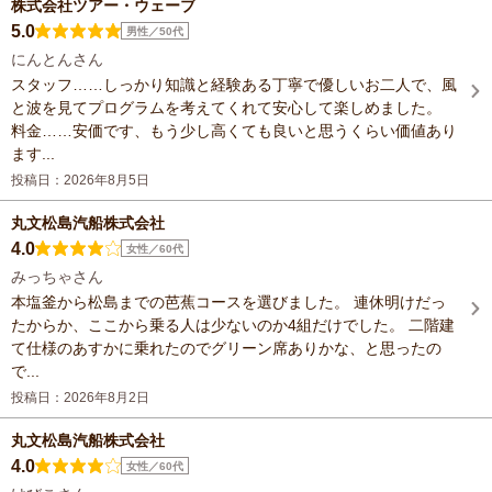
株式会社ツアー・ウェーブ
5.0
男性／50代
にんとんさん
スタッフ……しっかり知識と経験ある丁寧で優しいお二人で、風
と波を見てプログラムを考えてくれて安心して楽しめました。
料金……安価です、もう少し高くても良いと思うくらい価値あり
ます...
投稿日：2026年8月5日
丸文松島汽船株式会社
4.0
女性／60代
みっちゃさん
本塩釜から松島までの芭蕉コースを選びました。 連休明けだっ
たからか、ここから乗る人は少ないのか4組だけでした。 二階建
て仕様のあすかに乗れたのでグリーン席ありかな、と思ったの
で...
投稿日：2026年8月2日
丸文松島汽船株式会社
4.0
女性／60代