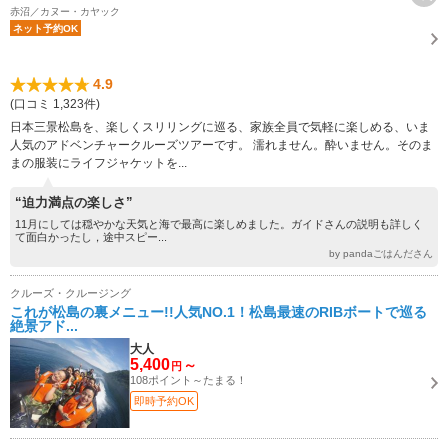
赤沼／カヌー・カヤック
ネット予約OK
4.9
(口コミ 1,323件)
日本三景松島を、楽しくスリリングに巡る、家族全員で気軽に楽しめる、いま
人気のアドベンチャークルーズツアーです。 濡れません。酔いません。そのま
まの服装にライフジャケットを...
“迫力満点の楽しさ”
11月にしては穏やかな天気と海で最高に楽しめました。ガイドさんの説明も詳しく
て面白かったし，途中スピー...
by pandaごはんださん
クルーズ・クルージング
これが松島の裏メニュー!!人気NO.1！松島最速のRIBボートで巡る
絶景アド...
大人
5,400
～
円
108ポイント～たまる！
即時予約OK