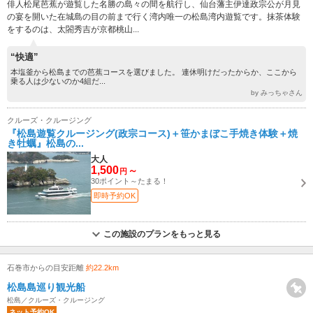
俳人松尾芭蕉が遊覧した名勝の島々の間を航行し、仙台藩主伊達政宗公が月見
の宴を開いた在城島の目の前まで行く湾内唯一の松島湾内遊覧です。抹茶体験
をするのは、太閤秀吉が京都桃山...
“快適”
本塩釜から松島までの芭蕉コースを選びました。 連休明けだったからか、ここから
乗る人は少ないのか4組だ...
by みっちゃさん
クルーズ・クルージング
『松島遊覧クルージング(政宗コース)＋笹かまぼこ手焼き体験＋焼
き牡蠣』松島の...
大人
1,500
～
円
30ポイント～たまる！
即時予約OK
この施設のプランをもっと見る
石巻市からの目安距離
約22.2km
松島島巡り観光船
松島／クルーズ・クルージング
ネット予約OK