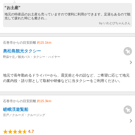
“お土産”
地元の特産品のお土産も売っていますので便利に利用ができます。足湯もあるので観
光して疲れた時にも癒され...
by いわとびちゃんさん
石巻市からの目安距離
約15.1km
奥松島観光タクシー
野蒜ケ丘／観光バス・タクシー・ハイヤー
地元で長年勤めるドライバーから、震災前と今の話など、ご希望に応じて地元
の案内役・語り部として取材や研修などに当タクシーをご利用ください。
石巻市からの目安距離
約15.3km
嵯峨渓遊覧船
宮戸／クルーズ・クルージング
4.7