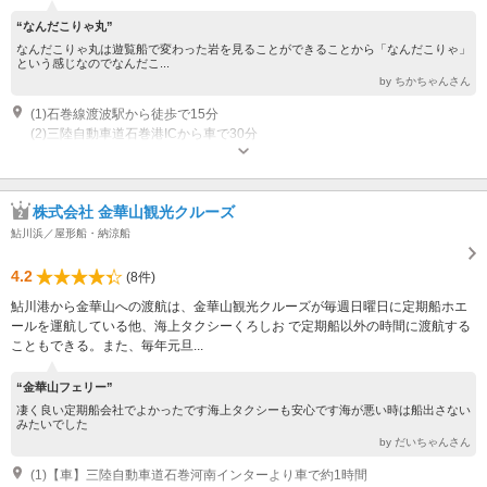
“なんだこりゃ丸”
なんだこりゃ丸は遊覧船で変わった岩を見ることができることから「なんだこりゃ」
という感じなのでなんだこ...
by ちかちゃんさん
(1)石巻線渡波駅から徒歩で15分
(2)三陸自動車道石巻港ICから車で30分
営業時間：日の出～１７：００、年中無休
株式会社 金華山観光クルーズ
鮎川浜／屋形船・納涼船
4.2
(8件)
鮎川港から金華山への渡航は、金華山観光クルーズが毎週日曜日に定期船ホエ
ールを運航している他、海上タクシーくろしお で定期船以外の時間に渡航する
こともできる。また、毎年元旦...
“金華山フェリー”
凄く良い定期船会社でよかったです海上タクシーも安心です海が悪い時は船出さない
みたいでした
by だいちゃんさん
(1)【車】三陸自動車道石巻河南インターより車で約1時間