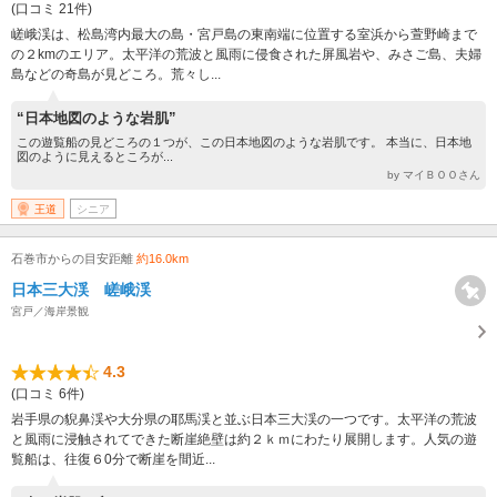
(口コミ 21件)
嵯峨渓は、松島湾内最大の島・宮戸島の東南端に位置する室浜から萱野崎まで
の２kmのエリア。太平洋の荒波と風雨に侵食された屏風岩や、みさご島、夫婦
島などの奇島が見どころ。荒々し...
“日本地図のような岩肌”
この遊覧船の見どころの１つが、この日本地図のような岩肌です。 本当に、日本地
図のように見えるところが...
by マイＢＯＯさん
王道
シニア
石巻市からの目安距離
約16.0km
日本三大渓 嵯峨渓
宮戸／海岸景観
4.3
(口コミ 6件)
岩手県の貎鼻渓や大分県の耶馬渓と並ぶ日本三大渓の一つです。太平洋の荒波
と風雨に浸触されてできた断崖絶壁は約２ｋｍにわたり展開します。人気の遊
覧船は、往復６0分で断崖を間近...