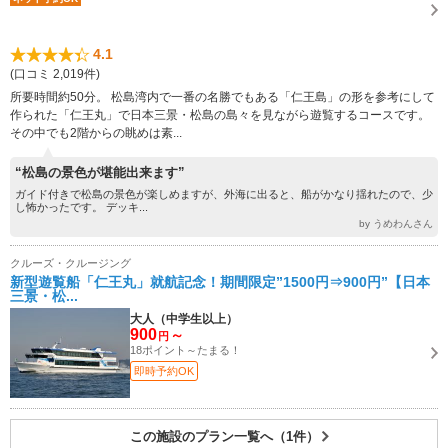
4.1
(口コミ 2,019件)
所要時間約50分。 松島湾内で一番の名勝でもある「仁王島」の形を参考にして
作られた「仁王丸」で日本三景・松島の島々を見ながら遊覧するコースです。
その中でも2階からの眺めは素...
“松島の景色が堪能出来ます”
ガイド付きで松島の景色が楽しめますが、外海に出ると、船がかなり揺れたので、少
し怖かったです。 デッキ...
by うめわんさん
クルーズ・クルージング
新型遊覧船「仁王丸」就航記念！期間限定”1500円⇒900円”【日本
三景・松...
大人（中学生以上）
900
～
円
18ポイント～たまる！
即時予約OK
この施設のプラン一覧へ（1件）