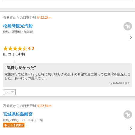
石巻市からの目安距離
約22.2km
松島湾観光汽船
松島／屋形船・納涼船
4.3
(口コミ 14件)
“気持ち良かった”
家族旅行で松島へ行った時に乗り物好きの息子の希望で船に乗って松島湾を観光しま
した。あいにくの曇天でし...
by K-NAKAさん
シニア
石巻市からの目安距離
約22.5km
宮城県松島離宮
松島／BBQ・バーベキュー場
ネット予約OK