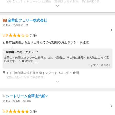
(2)【バス】ミヤコーバス鮎川線 石巻駅より鮎川港 約1時間20分
営業：年中無休(悪天候の場合欠航) 営業時間：運航状況による 定休日：なし
金華山フェリー株式会社
鮎川浜／その他乗り物
3.0
(4件)
石巻市鮎川港から金華山港までの定期船や海上タクシーを運航
“金華山への海上タクシー”
金華山への海上タクシーに乗りました。 値段は、その時に乗船する人数によって変
わります。 １０分強で、...
by マイＢＯＯさん
(1)三陸自動車道石巻河南インターより車で約１時間。
(2)仙台駅から車で約2時間。
営業：年中無休（悪天候時欠航）
4
シードリーム金華山汽船?
鮎川浜／屋形船・納涼船
5.0
(2件)