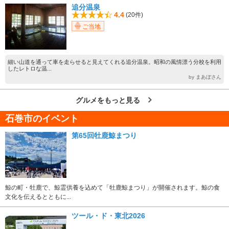
追分温泉
4.4
(20件)
ご当地
細い山道を通って車を走らせると見えてくれる追分温泉。昭和の風情漂う分校を利用
したレトロな温...
by まあぼさん
グルメをもっと見る
石巻市のイベント
第65回牡鹿鯨まつり
鯨の町・牡鹿で、鯨霊供養を込めて「牡鹿鯨まつり」が開催されます。鯨の食
文化を伝えるとともに...
ツール・ド・東北2026