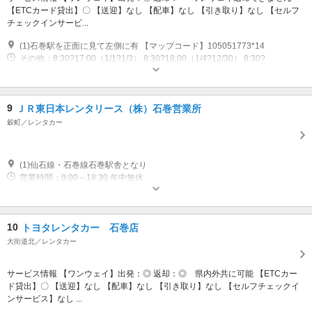
【ETCカード貸出】〇 【送迎】なし 【配車】なし 【引き取り】なし 【セルフ
チェックインサービ...
(1)石巻駅を正面に見て左側に有 【マップコード】105051773*14
その他：8:30?17:00（1/1?1/3） 8:30?18:00（1/4?12/30） 8:30?
17:00（12/31） 休業日：なし
9
ＪＲ東日本レンタリース（株）石巻営業所
穀町／レンタカー
(1)仙石線・石巻線石巻駅舎となり
営業時間：9:00～18:30 年中無休
10
トヨタレンタカー 石巻店
大街道北／レンタカー
サービス情報 【ワンウェイ】出発：◎ 返却：◎ 県内外共に可能 【ETCカー
ド貸出】〇 【送迎】なし 【配車】なし 【引き取り】なし 【セルフチェックイ
ンサービス】なし ...