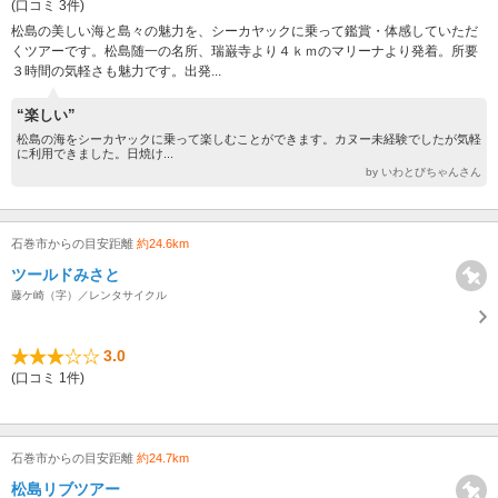
(口コミ 3件)
松島の美しい海と島々の魅力を、シーカヤックに乗って鑑賞・体感していただ
くツアーです。松島随一の名所、瑞巌寺より４ｋｍのマリーナより発着。所要
３時間の気軽さも魅力です。出発...
“楽しい”
松島の海をシーカヤックに乗って楽しむことができます。カヌー未経験でしたが気軽
に利用できました。日焼け...
by いわとびちゃんさん
石巻市からの目安距離
約24.6km
ツールドみさと
藤ケ崎（字）／レンタサイクル
3.0
(口コミ 1件)
石巻市からの目安距離
約24.7km
松島リブツアー