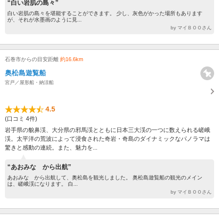
“白い岩肌の島々”
白い岩肌の島々を堪能することができます。 少し、灰色がかった場所もあります
が、それが水墨画のように見...
by マイＢＯＯさん
石巻市からの目安距離
約16.6km
奥松島遊覧船
宮戸／屋形船・納涼船
4.5
(口コミ 4件)
岩手県の貌鼻渓、大分県の邪馬渓とともに日本三大渓の一つに数えられる嵯峨
渓。太平洋の荒波によって浸食された奇岩・奇島のダイナミックなパノラマは
驚きと感動の連続。また、魅力を...
“あおみな から出航”
あおみな から出航して、奥松島を観光しました。 奥松島遊覧船の観光のメイン
は、嵯峨渓になります。 白...
by マイＢＯＯさん