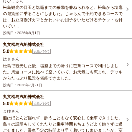
けびこさん
松島観光の目玉と塩竈までの移動を兼ねられると、松島から塩竈
の遊覧船に乗ることにしました。じゃらんで予約できるコースで
は、お豆腐揚げカマとかわいいお団子をいただけるチケットも付
いてい...
投稿日：2026年8月1日
丸文松島汽船株式会社
5.0
女性／50代
はささん
松島で観光した後、塩釜までの帰りに芭蕉コースで利用しまし
た。周遊コースに比べて空いていて、お天気にも恵まれ、デッキ
からたっぷり風景を堪能できました。
投稿日：2026年7月21日
丸文松島汽船株式会社
5.0
女性／60代
まゆさん
船はほとんど揺れず、酔うこともなく安心して乗車できました。
島々の説明もしてくれたりと乗車時間もちょうどよく飽きずに過
ごせました。乗車予定の時間より早く着いてしまいましたが、変