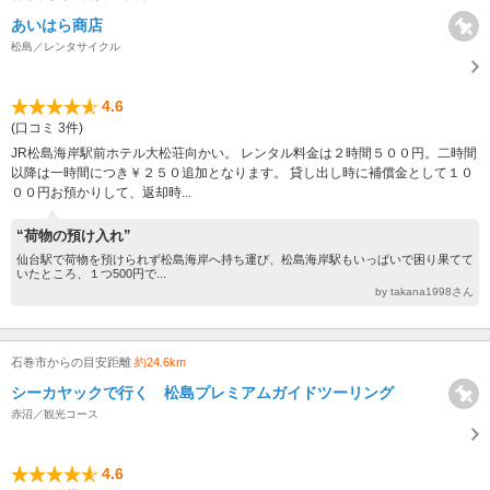
あいはら商店
松島／レンタサイクル
4.6
(口コミ 3件)
JR松島海岸駅前ホテル大松荘向かい。 レンタル料金は２時間５００円。二時間
以降は一時間につき￥２５０追加となります。 貸し出し時に補償金として１０
００円お預かりして、返却時...
“荷物の預け入れ”
仙台駅で荷物を預けられず松島海岸へ持ち運び、松島海岸駅もいっぱいで困り果てて
いたところ、１つ500円で...
by takana1998さん
石巻市からの目安距離
約24.6km
シーカヤックで行く 松島プレミアムガイドツーリング
赤沼／観光コース
4.6