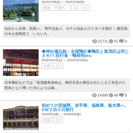
2015/7/28(火) ～ 2015/7/30(木)
家族（子連れ）
3人～5人
仙台から石巻、松島へ。 車中泊あり、ホテル泊ありのドタバタ旅行！ 被災地
の今を垣間見て、いろいろ...
21711
51
0
◆神社備忘録：全国鴨社◆鴨氏と賀茂氏は同じ
カモ!?-役行者・鴨長明ets-
2016/10/15(土) ～ 2016/10/23(日)
夫婦
2人
日本書紀などでは『賀茂建角身命は、神武天皇が東征されたとき三本足の八
咫烏となり導いた功により山城...
14300
40
0
初めての宮城県、岩手県、福島県、栃木県へ、
GW２泊３日旅行
2019/5/1(水) ～ 2019/5/3(金)
夫婦
2人