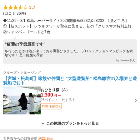
3.7
(口コミ 36件)
◆11/29～3/1 松島ハーバーライト2026開催&#8232;&#8232; 【見どころ】
①【新スポット】 レツルタワーが聖夜に染まる。初の「クリスマス特別点灯」
②シャンパンゴールドと7色...
“紅葉の季節最高です”
冬行ったときは池が凍っており風邪ひきました。 プロジェクションマッピングも素
敵です！ 是非紅葉の季節...
by Yurikoさん
クルーズ・クルージング
【宮城・松島町】家族や仲間と "大型遊覧船" 松島離宮の入場券と遊
覧船でおト...
おひとり様（A）
1,300
～
円
26ポイント～たまる！
即時予約OK
この施設のプランをもっと見る
石巻市からの目安距離
約22.6km