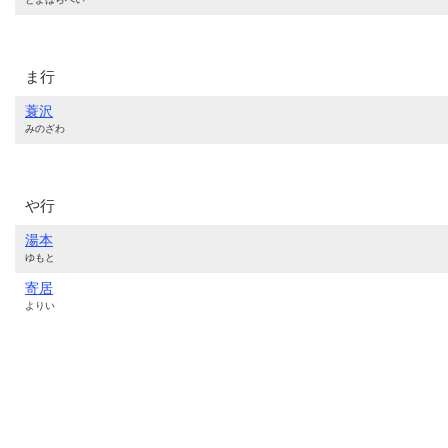
ま行
蓑沢
みのざわ
や行
湯本
ゆもと
寄居
よりい