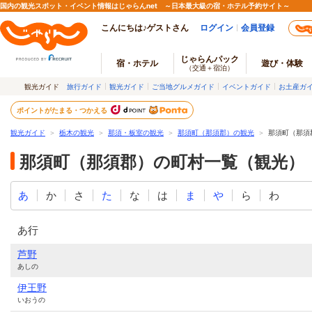
国内の観光スポット・イベント情報はじゃらんnet ～日本最大級の宿・ホテル予約サイト～
こんにちは♪ゲストさん
ログイン
会員登録
じゃらんパック
宿・ホテル
遊び・体験
（交通＋宿泊）
観光ガイド
旅行ガイド
観光ガイド
ご当地グルメガイド
イベントガイド
お土産ガ
ポイントがたまる・つかえる
観光ガイド
＞
栃木の観光
＞
那須・板室の観光
＞
那須町（那須郡）の観光
＞
那須町（那須
那須町（那須郡）の町村一覧（観光）
あ
か
さ
た
な
は
ま
や
ら
わ
あ行
芦野
あしの
伊王野
いおうの