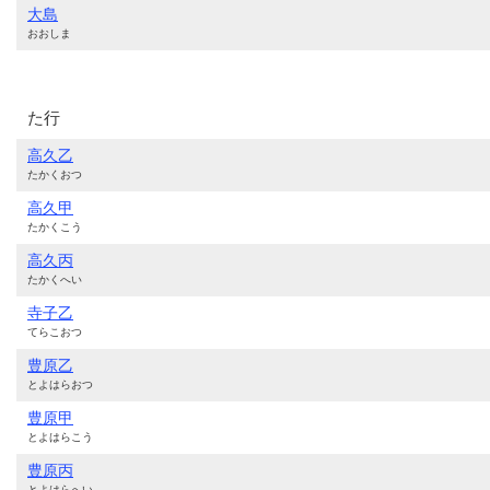
大島
おおしま
た行
高久乙
たかくおつ
高久甲
たかくこう
高久丙
たかくへい
寺子乙
てらこおつ
豊原乙
とよはらおつ
豊原甲
とよはらこう
豊原丙
とよはらへい