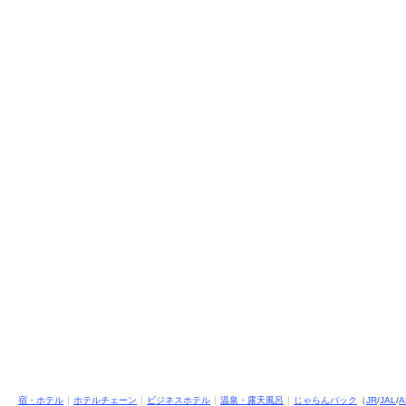
宿・ホテル
ホテルチェーン
ビジネスホテル
温泉・露天風呂
じゃらんパック
（
JR
/
JAL
/
A