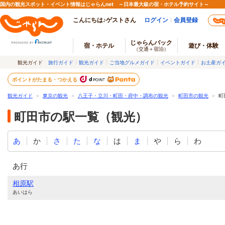
国内の観光スポット・イベント情報はじゃらんnet ～日本最大級の宿・ホテル予約サイト～
こんにちは♪ゲストさん
ログイン
会員登録
じゃらんパック
宿・ホテル
遊び・体験
（交通＋宿泊）
観光ガイド
旅行ガイド
観光ガイド
ご当地グルメガイド
イベントガイド
お土産ガ
ポイントがたまる・つかえる
観光ガイド
＞
東京の観光
＞
八王子・立川・町田・府中・調布の観光
＞
町田市の観光
＞
町
町田市の駅一覧（観光）
あ
か
さ
た
な
は
ま
や
ら
わ
あ行
相原駅
あいはら