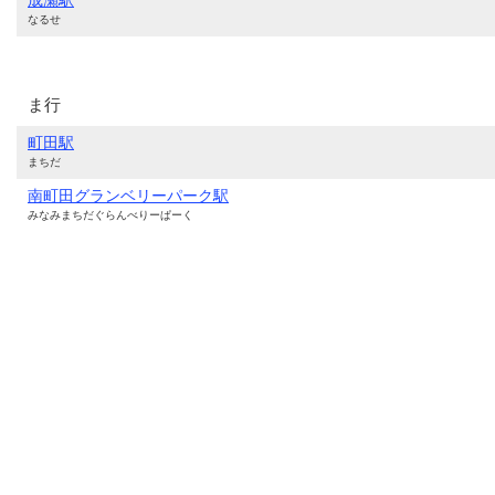
成瀬駅
なるせ
ま行
町田駅
まちだ
南町田グランベリーパーク駅
みなみまちだぐらんべりーぱーく