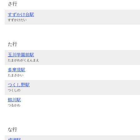
さ行
すずかけ台駅
すずかけだい
た行
玉川学園前駅
たまがわがくえんまえ
多摩境駅
たまさかい
つくし野駅
つくしの
鶴川駅
つるかわ
な行