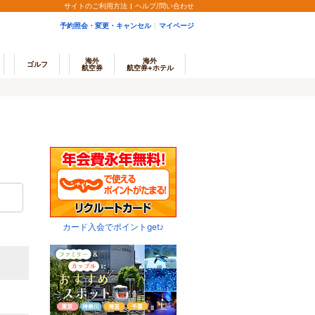
サイトのご利用方法
ヘルプ/問い合わせ
予約照会・変更・キャンセル
マイページ
海外
海外
ゴルフ
航空券
航空券+ホテル
カード入会でポイントget♪