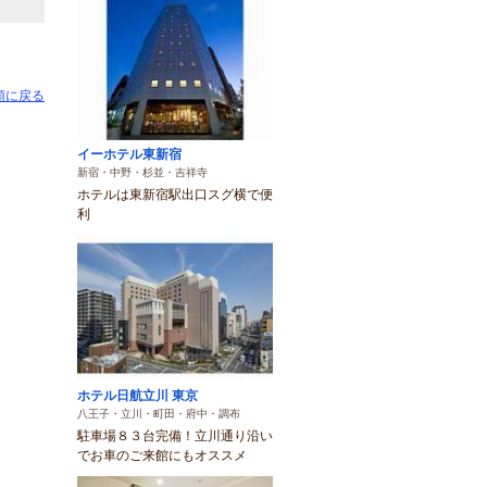
頭に戻る
イーホテル東新宿
新宿・中野・杉並・吉祥寺
ホテルは東新宿駅出口スグ横で便
利
ホテル日航立川 東京
八王子・立川・町田・府中・調布
駐車場８３台完備！立川通り沿い
でお車のご来館にもオススメ