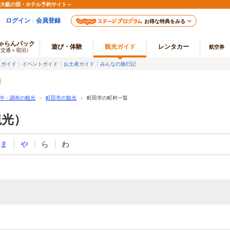
最大級の宿・ホテル予約サイト～
ログイン
会員登録
お得な特典をみる
ゃらんパック
遊び・体験
観光ガイド
レンタカー
航空券
（交通＋宿泊）
メガイド
イベントガイド
お土産ガイド
みんなの旅行記
中・調布の観光
＞
町田市の観光
＞
町田市の町村一覧
観光）
ま
や
ら
わ