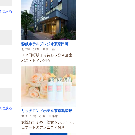
頭に戻る
静鉄ホテルプレジオ東京田町
お台場・汐留・新橋・品川
ＪＲ田町駅より徒歩５分☆全室
バス・トイレ別☆
頭に戻る
リッチモンドホテル東京武蔵野
新宿・中野・杉並・吉祥寺
女性おすすめ！朝食＆ジル・スチ
ュアートのアメニティ付き