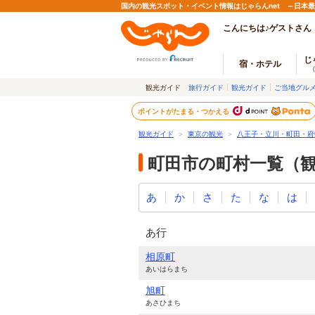
国内の観光スポット・イベント情報はじゃらんnet ～日本
こんにちは♪ゲストさん
じ
宿・ホテル
観光ガイド
旅行ガイド
観光ガイド
ご当地グル
ポイントがたまる・つかえる
観光ガイド
＞
東京の観光
＞
八王子・立川・町田・府
町田市の町村一覧（
あ
か
さ
た
な
は
あ行
相原町
あいはらまち
旭町
あさひまち