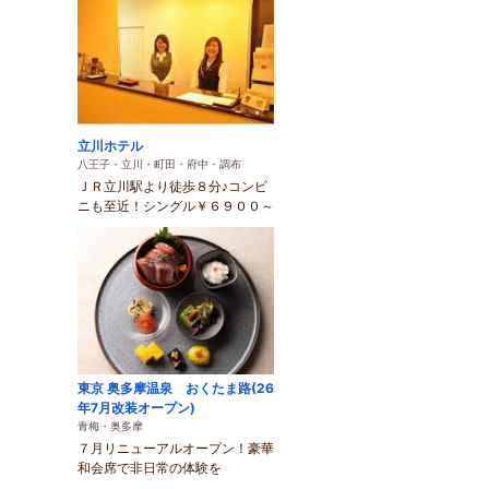
立川ホテル
八王子・立川・町田・府中・調布
ＪＲ立川駅より徒歩８分♪コンビ
ニも至近！シングル￥６９００～
東京 奥多摩温泉 おくたま路(26
年7月改装オープン)
青梅・奥多摩
７月リニューアルオープン！豪華
和会席で非日常の体験を