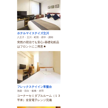
ホテルマイステイズ立川
八王子・立川・町田・府中・調布
突然の宿泊でも安心♪基礎化粧品
はフロントにご用意★
フレックステイイン常盤台
池袋・目白・板橋・赤羽
コーナーセミダブルルーム（１３
平米）全室電子レンジ完備