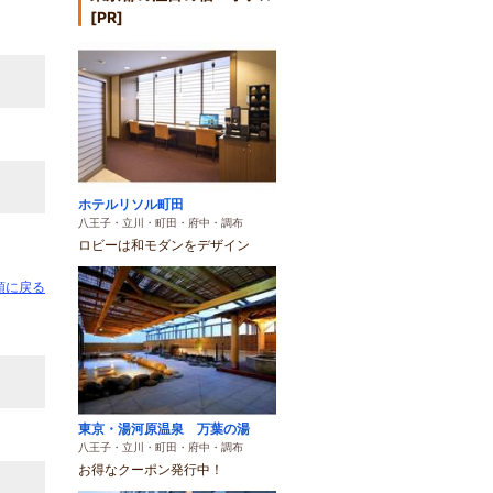
[PR]
ホテルリソル町田
八王子・立川・町田・府中・調布
ロビーは和モダンをデザイン
頭に戻る
東京・湯河原温泉 万葉の湯
八王子・立川・町田・府中・調布
お得なクーポン発行中！