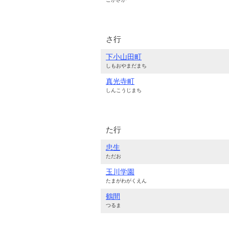
さ行
下小山田町
しもおやまだまち
真光寺町
しんこうじまち
た行
忠生
ただお
玉川学園
たまがわがくえん
鶴間
つるま