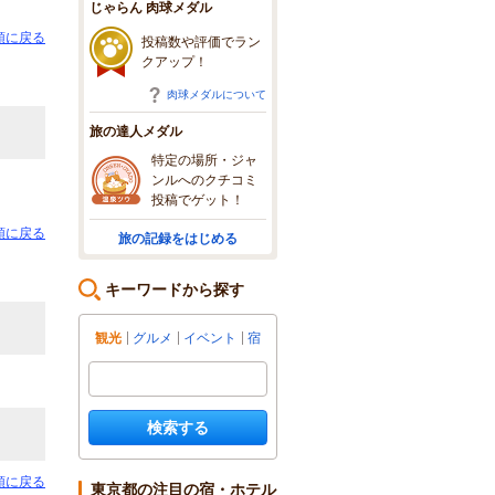
じゃらん 肉球メダル
頭に戻る
投稿数や評価でラン
クアップ！
肉球メダルについて
旅の達人メダル
特定の場所・ジャ
ンルへのクチコミ
投稿でゲット！
頭に戻る
旅の記録をはじめる
キーワードから探す
観光
グルメ
イベント
宿
検索する
頭に戻る
東京都の注目の宿・ホテル