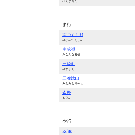
ほんまちだ
ま行
南つくし野
みなみつくしの
南成瀬
みなみなるせ
三輪町
みわまち
三輪緑山
みわみどりやま
森野
もりの
や行
薬師台