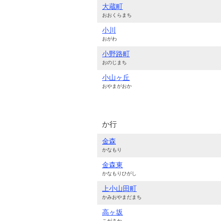
大蔵町
おおくらまち
小川
おがわ
小野路町
おのじまち
小山ヶ丘
おやまがおか
か行
金森
かなもり
金森東
かなもりひがし
上小山田町
かみおやまだまち
高ヶ坂
こがさか