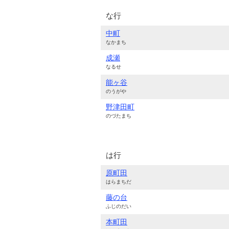
な行
中町
なかまち
成瀬
なるせ
能ヶ谷
のうがや
野津田町
のづたまち
は行
原町田
はらまちだ
藤の台
ふじのだい
本町田