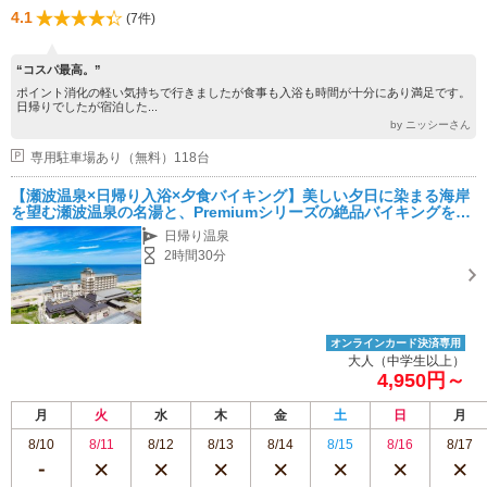
4.1
(7件)
“コスパ最高。”
ポイント消化の軽い気持ちで行きましたが食事も入浴も時間が十分にあり満足です。
日帰りでしたが宿泊した...
by ニッシーさん
専用駐車場あり（無料）118台
【瀬波温泉×日帰り入浴×夕食バイキング】美しい夕日に染まる海岸
を望む瀬波温泉の名湯と、Premiumシリーズの絶品バイキングをご
堪能ください♪
日帰り温泉
2時間30分
オンラインカード決済専用
大人（中学生以上）
4,950円～
月
火
水
木
金
土
日
月
8/10
8/11
8/12
8/13
8/14
8/15
8/16
8/17