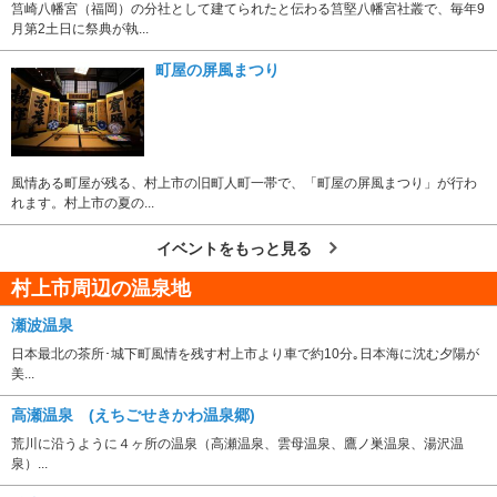
筥崎八幡宮（福岡）の分社として建てられたと伝わる筥堅八幡宮社叢で、毎年9
月第2土日に祭典が執...
町屋の屏風まつり
風情ある町屋が残る、村上市の旧町人町一帯で、「町屋の屏風まつり」が行わ
れます。村上市の夏の...
イベントをもっと見る
村上市周辺の温泉地
瀬波温泉
日本最北の茶所･城下町風情を残す村上市より車で約10分｡日本海に沈む夕陽が
美...
高瀬温泉 (えちごせきかわ温泉郷)
荒川に沿うように４ヶ所の温泉（高瀬温泉、雲母温泉、鷹ノ巣温泉、湯沢温
泉）...