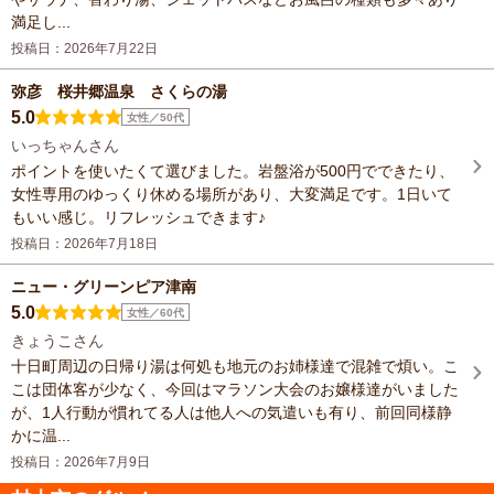
満足し...
投稿日：2026年7月22日
弥彦 桜井郷温泉 さくらの湯
5.0
女性／50代
いっちゃんさん
ポイントを使いたくて選びました。岩盤浴が500円でできたり、
女性専用のゆっくり休める場所があり、大変満足です。1日いて
もいい感じ。リフレッシュできます♪
投稿日：2026年7月18日
ニュー・グリーンピア津南
5.0
女性／60代
きょうこさん
十日町周辺の日帰り湯は何処も地元のお姉様達で混雑で煩い。こ
こは団体客が少なく、今回はマラソン大会のお嬢様達がいました
が、1人行動が慣れてる人は他人への気遣いも有り、前回同様静
かに温...
投稿日：2026年7月9日