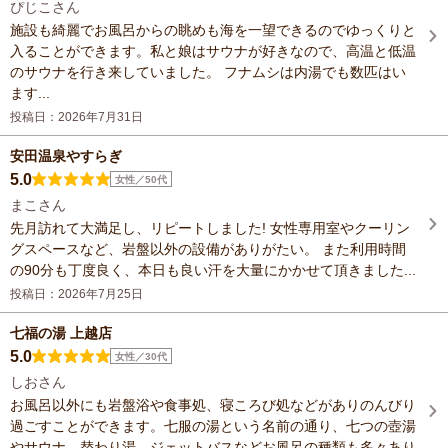
ぴじこさん
施設も綺麗でお風呂からの眺めも海を一望できるのでゆっくりと
入ることができます。私と娘はサウナが好きなので、高温と低温
のサウナを行き来していました。 フナムシは内湯でも数匹はい
ます...
投稿日：2026年7月31日
安田温泉やすらぎ
5.0
女性／50代
まこさん
先月訪れて大満足し、リピートしました! 女性専用室やクーリン
グスペースなど、岩盤以外の設備がありがたい。 また利用時間
の90分も丁度良く、本日も良い汗を大量にかかせて頂きました...
投稿日：2026年7月25日
七福の湯 上越店
5.0
女性／30代
しおさん
お風呂以外にも岩盤浴や食事処、寝ころび処などがありのんびり
過ごすことができます。七服の湯という名前の通り、七つの壺湯
やサウナ、替わり湯、ジェットバスなどお風呂の種類も多々あり