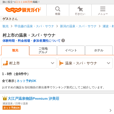
旅に役立つ
口コミ100万件
掲載！
検索
行きたい
メニュー
ゲスト
さん
観光
甲信越の温泉・スパ・サウナ
新潟の温泉・スパ・サウナ
瀬波・
村上市の温泉・スパ・サウナ
体験時期・料金相場・参加者属性について
ご当地
観光
イベント
ホテル
グルメ
村上市
温泉・スパ・サウナ
1 - 8件
（全8件中）
全て表示
ネット予約OK
おすすめの施設を当社独自の算出基準でランキング形式にしてご紹介しています。
大江戸温泉物語Premium 汐美荘
瀬波温泉／日帰り温泉
ネット予約OK