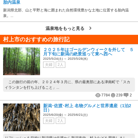
胎内温泉
新潟県北部、山と平野と海に囲まれた自然環境豊かな土地に位置する胎内温
泉。...
温泉地をもっと見る
村上市のおすすめの旅行記
２０２５年はゴールデンウィークを外して ５
月下旬に新潟の絶景巡って東へ西へ
2025/5/24(土) ～ 2025/5/28(水)
夫婦
2人
この旅行の前の年、２０２４年３月に、県の最奥部にある津南町で「スカ
イランタンを打ち上げること」...
7784
239
2
新潟･佐渡･村上 名物グルメと世界遺産（1泊2
日）
2025/6/20(金) ～ 2025/6/21(土)
夫婦
2人
リフレッシュを目的に新潟県は佐渡から新潟市内、村上などを周遊しまし