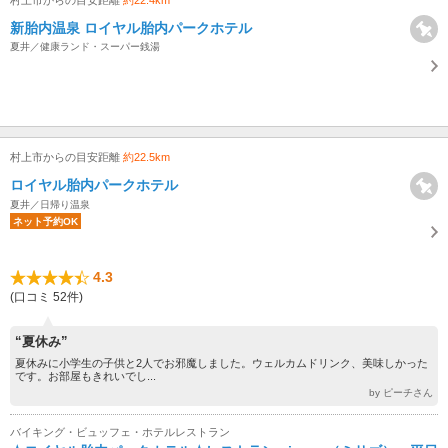
新胎内温泉 ロイヤル胎内パークホテル
夏井／健康ランド・スーパー銭湯
村上市からの目安距離
約22.5km
ロイヤル胎内パークホテル
夏井／日帰り温泉
ネット予約OK
4.3
(口コミ 52件)
“夏休み”
夏休みに小学生の子供と2人でお邪魔しました。ウェルカムドリンク、美味しかった
です。お部屋もきれいでし...
by ピーチさん
バイキング・ビュッフェ・ホテルレストラン