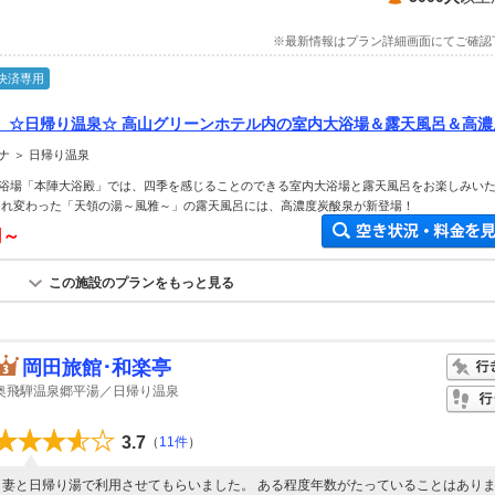
※最新情報はプラン詳細画面にてご確認
決済専用
〉☆日帰り温泉☆ 高山グリーンホテル内の室内大浴場＆露天風呂＆高濃
みいただけます♪ ファミリー・カップル・女性におすすめ！
ナ ＞ 日帰り温泉
浴場「本陣大浴殿」では、四季を感じることのできる室内大浴場と露天風呂をお楽しみい
まれ変わった「天領の湯～風雅～」の露天風呂には、高濃度炭酸泉が新登場！
円～
この施設のプランをもっと見る
岡田旅館･和楽亭
奥飛騨温泉郷平湯／日帰り温泉
3.7
（
11件
）
妻と日帰り湯で利用させてもらいました。 ある程度年数がたっていることはあり