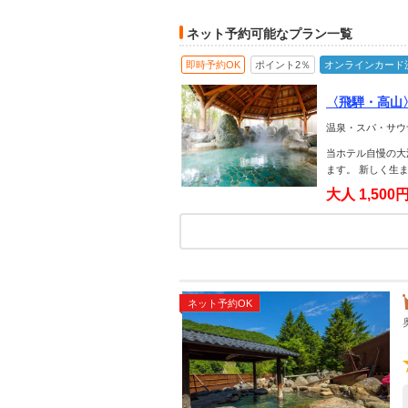
ネット予約可能なプラン一覧
即時予約OK
ポイント2％
オンラインカード
〈飛騨・高山
酸泉をお楽し
温泉・スパ・サウ
当ホテル自慢の大
ます。 新しく生
大人
1,500
ネット予約OK