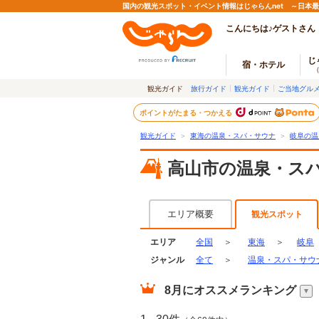
国内の観光スポット・イベント情報はじゃらんnet ～日本
こんにちは♪ゲストさん
じ
宿・ホテル
観光ガイド
旅行ガイド
観光ガイド
ご当地グル
ポイントがたまる・つかえる
観光ガイド
＞
東海の温泉・スパ・サウナ
＞
岐阜の温
高山市の温泉・ス
エリア概要
観光スポット
エリア
全国
＞
東海
＞
岐阜
ジャンル
全て
＞
温泉・スパ・サウ
8月
にオススメランキング