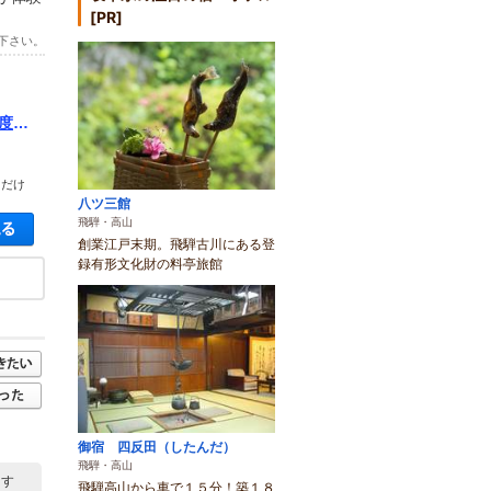
[PR]
下さい。
度炭
ただけ
八ツ三館
空き状況・料金を見る
飛騨・高山
創業江戸末期。飛騨古川にある登
録有形文化財の料亭旅館
御宿 四反田（したんだ）
飛騨・高山
ます
飛騨高山から車で１５分！築１８