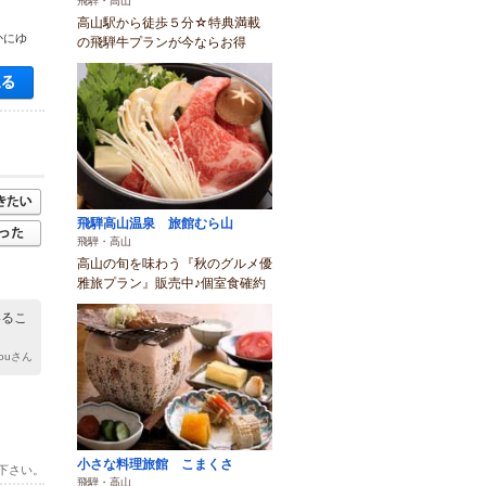
飛騨・高山
高山駅から徒歩５分☆特典満載
かにゆ
の飛騨牛プランが今ならお得
空き状況・料金を見る
飛騨高山温泉 旅館むら山
飛騨・高山
高山の旬を味わう『秋のグルメ優
雅旅プラン』販売中♪個室食確約
いるこ
kouさん
小さな料理旅館 こまくさ
下さい。
飛騨・高山