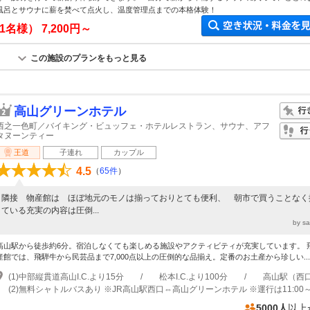
風呂とサウナに薪を焚べて点火し、温度管理点までの本格体験！
1名様）
7,200円～
この施設のプランをもっと見る
高山グリーンホテル
西之一色町／バイキング・ビュッフェ・ホテルレストラン、サウナ、アフ
タヌーンティー
王道
子連れ
カップル
4.5
（
65件
）
隣接 物産館は ほぼ地元のモノは揃っておりとても便利、 朝市で買うことなく
ている充実の内容は圧倒...
by s
高山駅から徒歩約6分。宿泊しなくても楽しめる施設やアクティビティが充実しています。 
産館では、飛騨牛から民芸品まで7,000点以上の圧倒的な品揃え。定番のお土産から珍しい...
5000人
以上