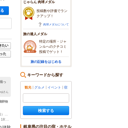
じゃらん 肉球メダル
空き状況・料金を見る
投稿数や評価でラン
クアップ！
肉球メダルについて
旅の達人メダル
特定の場所・ジャ
ンルへのクチコミ
投稿でゲット！
旅の記録をはじめる
キーワードから探す
揃っ
観光
グルメ
イベント
宿
anjiさん
飛騨物
検索する
(1)中部縦貫道高山I.C.より15分 / 松本I.C.より100分 / 高山駅（西口）より徒歩6分 大阪： 車以外／JR高山本線で高山駅下車 西口より徒歩6分 車／国道41号線を富山方面へ15分～高山IC～国道41号線を名古屋方面へ15分国道158号線を左折し信号1つ目右 名古屋： 車以外／JR高山本線、特急で約2時間20分で高山へ。駅（西口）より徒歩6分 車／東海北陸自動車道高山方面へ～高山IC～R158高山方面へ15分
(2)無料シャトルバスあり ※JR高山駅西口⇔高山グリーンホテル ※運行は11:00～18:30となります。 （白いマイクロバス 緑字で高山グリーンホテルと書いてあります）
岐阜県の注目の宿・ホテル
が体験