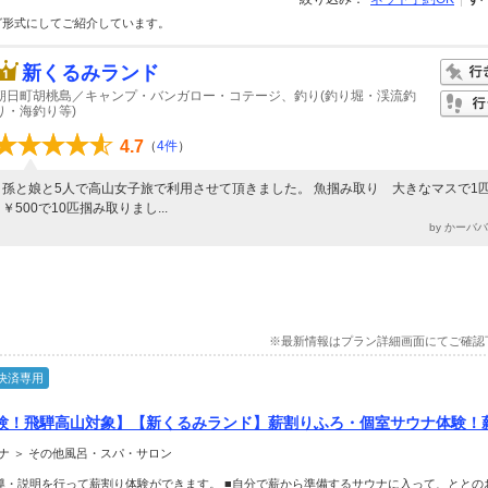
グ形式にしてご紹介しています。
新くるみランド
朝日町胡桃島／キャンプ・バンガロー・コテージ、釣り(釣り堀・渓流釣
り・海釣り等)
4.7
（
4件
）
孫と娘と5人で高山女子旅で利用させて頂きました。 魚掴み取り 大きなマスで1
￥500で10匹掴み取りまし...
by かーバ
※最新情報はプラン詳細画面にてご確認
決済専用
験！飛騨高山対象】【新くるみランド】薪割りふろ・個室サウナ体験！
もらえる、本格体験♪┃ファミリー・カップル・女性におすすめ☆
ナ ＞ その他風呂・スパ・サロン
導・説明を行って薪割り体験ができます。 ■自分で薪から準備するサウナに入って、ととの