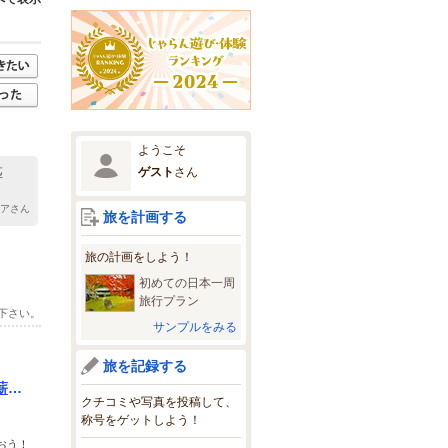
ようこそ
ゲスト
さん
匹
バアさん
旅を計画する
旅の計画をしよう！
初めての日本一周
旅行プラン
下さい。
サンプルをみる
旅を記録する
薪割
クチコミや写真を投稿して、
称号をゲットしよう！
おう！