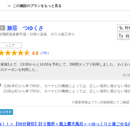
この施設のプランをもっと見る
旅荘 つゆくさ
5
奥飛騨温泉郷平湯／日帰り温泉、ガラス細工作り
シニア
4.8
（
7件
）
家族5人で、13:00からと14:00を予約して、2時間タップリ利用しました。 わくわ
のクーポンを利用した...
by 
※最新情報はプラン詳細画面にてご確認
決済専用
EN！！＞【50分貸切】計２箇所＜屋上露天風呂＞＜ゆっくりと過ごせる
でゆっくりぽかぽか◎