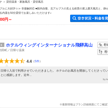
ナ ＞ 貸切温泉・家族風呂・貸切風呂
プルに大好評☆≫ 非接触対応 ■館内自慢、北アルプスの見える絶景の屋上露天風呂と、静
る内湯を50分貸切でお楽しみいただけます♪
000円～
ホテルウィングインターナショナル飛騨高山
6
初田町／日帰り温泉
4.4
（
5件
）
日帰り入浴で利用させていただきました。 ホテルのお風呂を開放してくださって
とに感謝します。近年...
by 
※最新情報はプラン詳細画面にてご確認