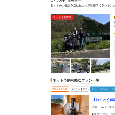
1 - 30件
（全69件中）
おすすめの施設を当社独自の算出基準でランキン
ネット予約OK
ネット予約可能なプラン一覧
即時予約OK
ポイント2％
オンラインカード
【わくわく体
りから教えて
温泉・スパ・サウ
■スタッフが、指