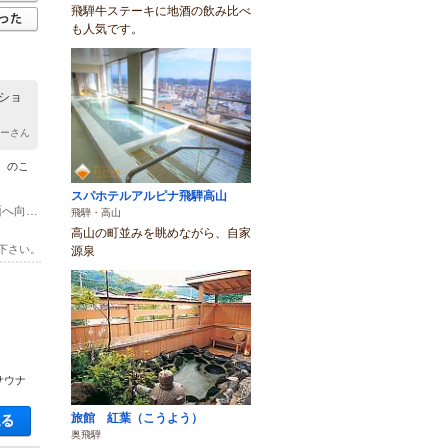
飛騨牛ステーキに地酒の飲み比べ
も人気です。
ショ
キーさん
a のこ
スパホテルアルピナ飛騨高山
(1)中部縦貫道 高山西インターより、約１キロ。 インターを降りて、白川郷方面へ向かうと、約１キロの左手側にオレンジ色のカーブミラーが見えます。そのカーブミラーの向かいのみちを右手に入ると民家があり、その奥に木の壁と白色の建物があります。 そこがnoconocoya のこのこや です。
飛騨・高山
高山の町並みを眺めながら、自家
下さい。
源泉
サウナ
空き状況・料金を見る
旅館 紅葉（こうよう）
奥飛騨