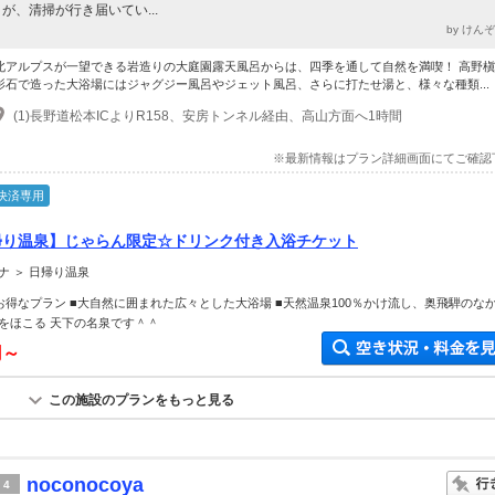
が、清掃が行き届いてい...
by けん
北アルプスが一望できる岩造りの大庭園露天風呂からは、四季を通して自然を満喫！ 高野
影石で造った大浴場にはジャグジー風呂やジェット風呂、さらに打たせ湯と、様々な種類...
(1)長野道松本ICよりR158、安房トンネル経由、高山方面へ1時間
※最新情報はプラン詳細画面にてご確認
決済専用
帰り温泉】じゃらん限定☆ドリンク付き入浴チケット
ナ ＞ 日帰り温泉
お得なプラン ■大自然に囲まれた広々とした大浴場 ■天然温泉100％かけ流し、奥飛騨のな
をほこる 天下の名泉です＾＾
円～
この施設のプランをもっと見る
noconocoya
4