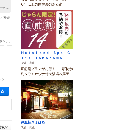
０年以上の囲炉裏のある宿
ぞーさん
槇と赤御
下さい。
Ｈｏｔｅｌ ａｎｄ Ｓｐａ Ｇ
ｉｆｔ ＴＡＫＡＹＡＭＡ
飛騨・高山
直前割プランがお得！！ 駅徒歩
約５分！サウナ付大浴場＆露天
かで
空き状況・料金を見る
緑風苑きよはる
飛騨・高山