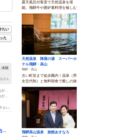
露天風呂付客室で天然温泉を堪
能。飛騨牛や囲炉裏料理を愉しむ
天然温泉 陣屋の湯 スーパーホ
テル飛騨・高山
く体験
飛騨・高山
古い町並まで徒歩圏内！温泉（男
はなさん
女交代制）と無料朝食で癒しの旅
(1)松本ICから車で60分。 カーナビの機種によっては、正しい場所に着かない場合があるので、じゃらんネットの地図を参照してください。
(2)高山ICから車で50分。 カーナビの機種によっては、正しい場所に着かない場合があるので、じゃらんネットの地図を参照してください。
下さい。
内湯
飛騨高山温泉 旅館あすなろ