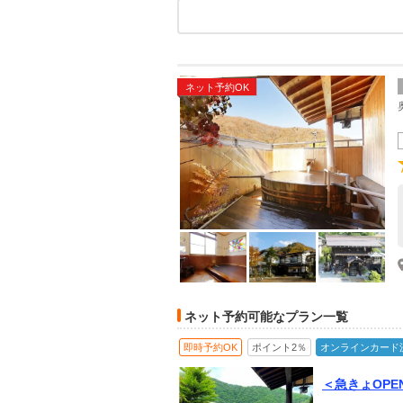
ネット予約OK
ネット予約可能なプラン一覧
即時予約OK
ポイント2％
オンラインカード
＜急きょOP
＞♪平湯温泉