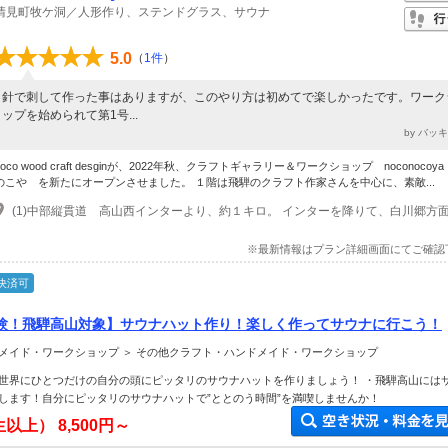
清見町牧ケ洞／人形作り、ステンドグラス、サウナ
5.0
（
1件
）
針で刺して作った事はありますが、このやり方は初めてで楽しかったです。ワーク
ップを始められて第1号...
by バッ
noco wood craft desginが、2022年秋、クラフトギャラリー＆ワークショップ noconocoy
のこや を新たにオープンさせました。 １階は飛騨のクラフト作家さんを中心に、素敵...
※最新情報はプラン詳細画面にてご確認
決済可
験！飛騨高山対象】サウナハット作り！楽しく作ってサウナに行こう！
メイド・ワークショップ ＞ その他クラフト・ハンドメイド・ワークショップ
世界にひとつだけの自分の頭にピッタリのサウナハットを作りましょう！ ・飛騨高山には
します！自分にピッタリのサウナハットで”ととのう時間”を満喫しませんか！
生以上）
8,500円～