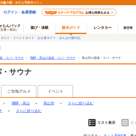
最大級の宿・ホテル予約サイト～
ログイン
会員登録
お得な特典をみる
ゃらんパック
遊び・体験
観光ガイド
レンタカー
航空券
（交通＋宿泊）
メガイド
イベントガイド
お土産ガイド
みんなの旅行記
泉・スパ・サウナ
＞
飛騨・高山の温泉・スパ・サウナ
＞
高山市の温泉・スパ・サウナ
パ・サウナ
ご当地グルメ
イベント
＞
飛騨・高山
＞
高山市
＞
さらに絞り込む
ナ
＞
さらに絞り込む
リスト表示
タ
絞り込み：
ネット予約OK
す