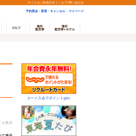
サイトのご利用方法
ヘルプ/問い合わせ
予約照会・変更・キャンセル
マイページ
海外
海外
ゴルフ
航空券
航空券+ホテル
カード入会でポイントget♪
イル表示
べて表示