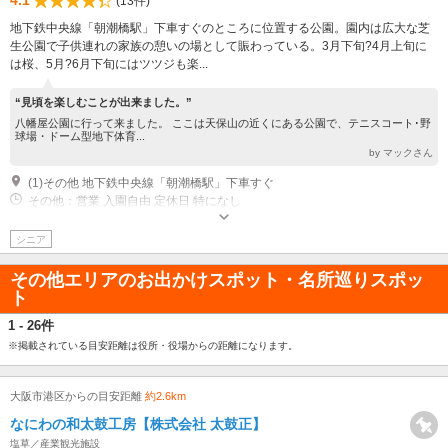
4.1
(13件)
地下鉄中央線「朝潮橋駅」下車すぐのところに位置する公園。園内は広大な芝
生公園で子供連れの家族の憩いの場として賑わっている。3月下旬?4月上旬に
は桜、5月?6月下旬にはツツジも楽...
“見頃を楽しむことが出来ました。”
八幡屋公園に行って来ました。 ここは天保山の近くにある公園で、テニスコート･野
球場・ドーム型地下体育...
by マックさん
(1)その他 地下鉄中央線「朝潮橋駅」下車すぐ
その他：営業 入園自由 定休日 特になし
シニア
その他エリアのお出かけスポット・名所巡りスポッ
ト
1 - 26件
※掲載されている目安距離は役所・役場からの距離になります。
大阪市港区からの目安距離
約2.6km
なにわの和太鼓工房【株式会社 太鼓正】
塩草／産業観光施設