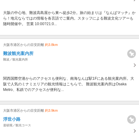
大阪の中心地、難波高島屋から東へ徒歩2分。旅の始まりは『なんばマッチ』か
ら！地元ならではの情報を各言語でご案内。スタッフによる難波文化ツアーも
随時開催中。 営業 10:00?21:0...
大阪市港区からの目安距離
約3.8km
難波観光案内所
難波／観光案内所
関西国際空港からのアクセスも便利な、南海なんば駅1Fにある観光案内所。大
阪で人気のミナミエリアの観光情報はこちらで。 難波観光案内所はOsaka
Metro、私鉄でのアクセスが便利な...
大阪市港区からの目安距離
約3.9km
浮世小路
道頓堀／観光コース