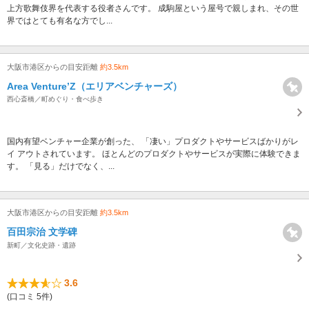
上方歌舞伎界を代表する役者さんです。 成駒屋という屋号で親しまれ、その世
界ではとても有名な方でし...
大阪市港区からの目安距離
約3.5km
Area Venture’Z（エリアベンチャーズ）
西心斎橋／町めぐり・食べ歩き
国内有望ベンチャー企業が創った、 「凄い」プロダクトやサービスばかりがレ
イ アウトされています。 ほとんどのプロダクトやサービスが実際に体験できま
す。 「見る」だけでなく、...
大阪市港区からの目安距離
約3.5km
百田宗治 文学碑
新町／文化史跡・遺跡
3.6
(口コミ 5件)