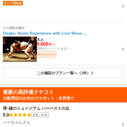
ネット予約OK
その他観光施設
Osaka: Sumo Experience with Live Show ...
大人
9,600
～
円
192ポイント～たまる！
即時予約OK
この施設のプラン一覧へ（1件）
最新の高評価クチコミ
大阪周辺のお出かけスポット・名所巡り
堺･緑のミュージアム ハーベストの丘
5.0
女性／40代
ぺーちゃんさん