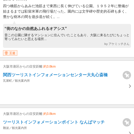
四つ橋筋からあみだ池筋まで東西に長く伸びている公園。１９５２年に整備が
始まるまでは駐留米軍の飛行場だった。園内には文学碑や歴史的石碑も多く、
豊かな樹木の間を遊歩道が続く。...
“街のなかの自然あふれるオアシス”
昔この公園に隣するマンションに住んでいたこともあり、大阪に来るたびにちょっと
寄ってみたいと思える場所...
by アケミッチさん
王道
大阪市港区からの目安距離
約3.8km
関西ツーリストインフォメーションセンター大丸心斎橋
瓦屋町／観光案内所
大阪市港区からの目安距離
約3.8km
ツーリストインフォメーションポイント なんばマッチ
難波／観光案内所