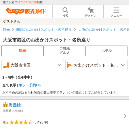
旅に役立つ
口コミ100万件
掲載！
検索
行きたい
メニュー
ゲスト
さん
観光
関西のお出かけスポット・名所巡り
大阪のお出かけスポット・名所
大阪市港区のお出かけスポット・名所巡り
ご当地
観光
ホテル
グルメ
大阪市港区
お出かけスポット・名所巡り
1 - 4件
（全4件中）
全て表示
ネット予約OK
おすすめの施設を当社独自の算出基準でランキング形式にしてご紹介しています。
海遊館
海岸通／水族館
4.2
(5,498件)