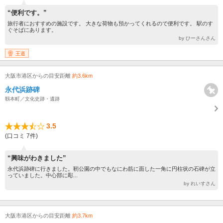
“便利です。”
旅行者におすすめの施設です。 大きな荷物も預かってくれるので便利です。 駅のす
ぐそばにあります。
by ひーさんさん
王道
大阪市港区からの目安距離
約3.6km
永代浜跡碑
靱本町／文化史跡・遺跡
3.5
(口コミ 7件)
“興味がわきました”
永代浜跡碑に行きました。靭公園の中でもなにわ筋に面した一角に円柱状の石碑が立
っていました。中心部に彫...
by れいすさん
大阪市港区からの目安距離
約3.7km