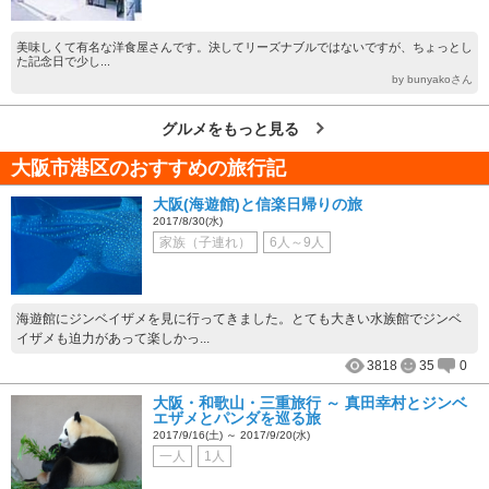
美味しくて有名な洋食屋さんです。決してリーズナブルではないですが、ちょっとし
た記念日で少し...
by bunyakoさん
グルメをもっと見る
大阪市港区のおすすめの旅行記
大阪(海遊館)と信楽日帰りの旅
2017/8/30(水)
家族（子連れ）
6人～9人
海遊館にジンベイザメを見に行ってきました。とても大きい水族館でジンベ
イザメも迫力があって楽しかっ...
3818
35
0
大阪・和歌山・三重旅行 ～ 真田幸村とジンベ
エザメとパンダを巡る旅
2017/9/16(土) ～ 2017/9/20(水)
一人
1人