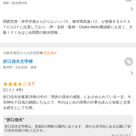
湊町／観光案内所
関西空港・伊丹空港からのリムジンバス、都市間高速バス、が発着するＯＣＡ
Ｔビル1Ｆに位置しており、JR・近鉄・阪神・Osaka Metro難波駅にも近く、大
阪ミナミをはじめ関西の観光情報...
大阪市港区からの目安距離
約3.2km
折口信夫文学碑
敷津西／文化史跡・遺跡
3.7
(口コミ 4件)
折口信夫全集第28巻の中の「増井の清水の感覚」におさめられている一文。今
宮神社十日戎の雑踏にちなんで、年のはじめの浪華の行事を詠んだ短歌と文章
を碑文として引用。
“折口信夫”
折口信夫文学碑は、浪速区の鴎町公園内にあります。 静かな住宅街にある公園に｢折
口信夫生誕の地｣と記され...
by りそなさん