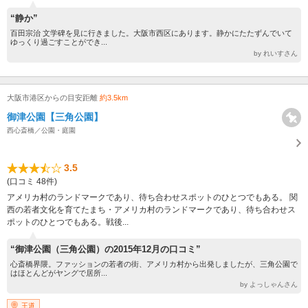
“静か”
百田宗治 文学碑を見に行きました。大阪市西区にあります。静かにたたずんでいて
ゆっくり過ごすことができ...
by れいすさん
大阪市港区からの目安距離
約3.5km
御津公園【三角公園】
西心斎橋／公園・庭園
3.5
(口コミ 48件)
アメリカ村のランドマークであり、待ち合わせスポットのひとつでもある。 関
西の若者文化を育てたまち・アメリカ村のランドマークであり、待ち合わせス
ポットのひとつでもある。戦後...
“御津公園（三角公園）の2015年12月の口コミ”
心斎橋界隈。ファッションの若者の街、アメリカ村から出発しましたが、三角公園で
はほとんどがヤングで居所...
by よっしゃんさん
王道