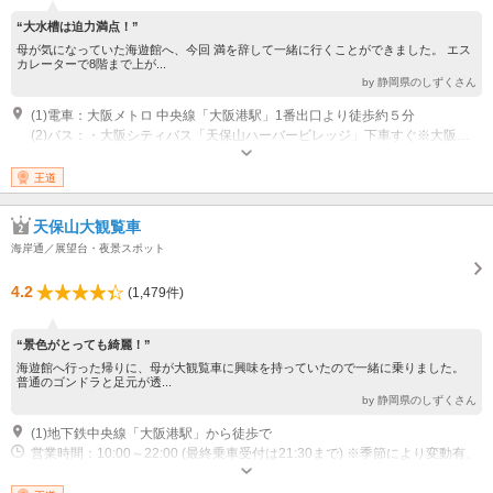
“大水槽は迫力満点！”
母が気になっていた海遊館へ、今回 満を辞して一緒に行くことができました。 エス
カレーターで8階まで上が...
by 静岡県のしずくさん
(1)電車：大阪メトロ 中央線「大阪港駅」1番出口より徒歩約５分
(2)バス：・大阪シティバス「天保山ハーバービレッジ」下車すぐ※大阪駅からは88系、なんば駅からは60系で「天保山」行き ・南海バス「海遊館（天保山）」下車すぐ ・関西国際空港発 リムジンバス「天保山（海遊館）」下車すぐ
営業：10:00～20:00 季節によって変動あり、入館は閉館の1時間前まで 休
業：1、2月に年4日間
王道
天保山大観覧車
海岸通／展望台・夜景スポット
4.2
(1,479件)
“景色がとっても綺麗！”
海遊館へ行った帰りに、母が大観覧車に興味を持っていたので一緒に乗りました。
普通のゴンドラと足元が透...
by 静岡県のしずくさん
(1)地下鉄中央線「大阪港駅」から徒歩で
営業時間：10:00～22:00 (最終乗車受付は21:30まで) ※季節により変動有、
天候により運休有 休業日：不定休