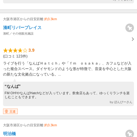
大阪市港区からの目安距離
約3.3km
湊町リバープレイス
湊町／その他観光施設
3.9
(口コミ 123件)
ライブを行う「なんばＨａｔｃｈ」や「ｆｍ ｏｓａｋａ」、カフェなどが入
った複合スペース。ダイヤモンドのような形が特徴で、音楽を中心とした大阪
の新たな文化拠点になっている。...
“なんば”
FM OH!やなんばHatchなどが入っています。飲食店もあって、ゆっくりランチを楽
しむこともできます。
by ぼんびーさん
王道
大阪市港区からの目安距離
約3.3km
明治橋