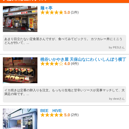
麺々亭
5.0
(1件)
あまり目立たない定食屋さんですが、食べてみてビックリ。 カツカレー丼にミニう
どんが付いて、...
by PESさん
桃谷いかやき屋 天保山なにわくいしんぼう横丁
4.0
(4件)
イカ焼きは定番の卵入りを注文。もっちり生地と甘辛いソースが見事マッチして、大
満足の味です。...
by destさん
BEE HIVE
5.0
(2件)