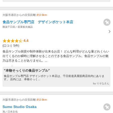
大阪市港区からの目安距離
約3.9km
食品サンプル専門店 デザインポケット本店
難波千日前／産業観光施設
4.4
(口コミ 5件)
食品サンプル雑貨や制作体験が出来るお店！ どんな料理がどんな量どれくらい
出てくるのか瞬時に理解させることのできる食品サンプル。食品サンプルの魅
力は尽きることがありません。...
“本物そっくりの食品サンプル”
食品サンプル専門店 デザインポケット本店は、千日前道具屋筋商店街内にありま
す。 店内には、本物そっく...
by りそなさん
大阪市港区からの目安距離
約3.9km
Sumo Studio Osaka
旭／日本文化