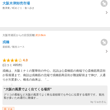
大阪木津卸売市場
敷津東／町めぐり・食べ歩き
大阪市港区からの目安距離
約3.8km
戎橋
道頓堀／観光コース
4.0
(口コミ 495件)
戎橋は、大阪ミナミの繁華街の中心。北詰は心斎橋筋の南端で心斎橋筋商店街
が長堀通まで、南詰は戎橋筋の北端で戎橋筋商店街が難波駅前まで伸び、人通
りが大変多い。橋名の由来は、「...
“大阪の風景でよく出てくる場所”
グリコの看板など大阪の風景でよく映る道頓堀でも中心に位置する場所です。 観光
客が多いため通行に難儀す...
by りゅかさん
王道