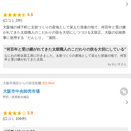
4.5
(口コミ 2件)
大阪城の城下町に太鼓づくりの産地として栄えた浪速の地で、何百年と受け継
がれてきた太鼓職人のこだわりの技を大切にしつづける太鼓正。大阪の伝統祭
事に使用する「だんじり」「蒲団...
“何百年と受け継がれてきた太鼓職人のこだわりの技を大切にしている”
なにわの和太鼓工房に行きました。太鼓づくりの産地として栄えた浪速の地で、何百
年と受け継がれてきた太鼓...
by れいすさん
大阪市港区からの目安距離
約2.6km
大阪市中央卸売市場
野田／産業観光施設
3.9
(口コミ 106件)