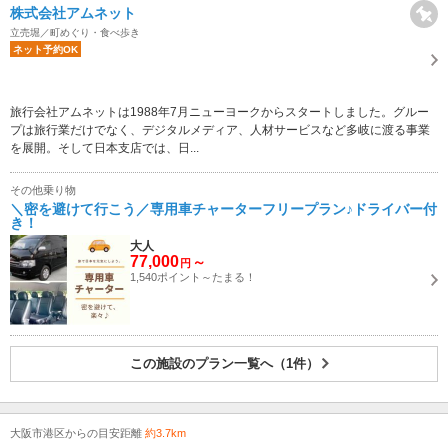
株式会社アムネット
立売堀／町めぐり・食べ歩き
ネット予約OK
旅行会社アムネットは1988年7月ニューヨークからスタートしました。グルー
プは旅行業だけでなく、デジタルメディア、人材サービスなど多岐に渡る事業
を展開。そして日本支店では、日...
その他乗り物
＼密を避けて行こう／専用車チャーターフリープラン♪ドライバー付
き！
大人
77,000
～
円
1,540ポイント～たまる！
この施設のプラン一覧へ（1件）
大阪市港区からの目安距離
約3.7km