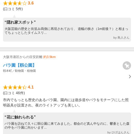
3.6
(口コミ 5件)
“隠れ家スポット”
大阪芸能の歴史と街並み両側に再現されており、 道幅の狭さ（1m前後？）と相まっ
てちょっとしたタイムスリ...
by 島人さん
大阪市港区からの目安距離
約3.9km
バラ園【靱公園】
靱本町／動物園・植物園
4.1
(口コミ 46件)
市内でもっとも歴史のあるバラ園。園内には遊歩道やバラをモチーフにした照
明器具が設置され、夜のライトアップも美しい。
“花に触れられる”
バラ園を訪ねて久々に靱公園に来てみました。都会のど真ん中なのに、鬱蒼とした森
の中をバラ園に向かいます...
by ひげはんさん