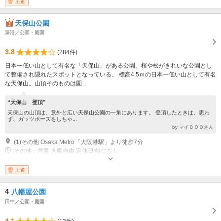
王道
天保山公園
築港／公園・庭園
3.8
(284件)
日本一低い山として有名な「天保山」がある公園。桜や松がきれいな公園とし
て整備され隠れたスポットとなっている。 標高4.5ｍの日本一低い山として有名
な天保山。山頂そのものは園...
“天保山 登頂”
天保山の山頂は、意外と広い天保山公園の一角にあります。 登頂したときは、思わ
ず、ガッツポーズをしちゃ...
by マイＢＯＯさん
(1)その他 Osaka Metro「大阪港駅」より徒歩7分
その他：営業 入園自由 定休日 特になし
王道
4
八幡屋公園
田中／公園・庭園