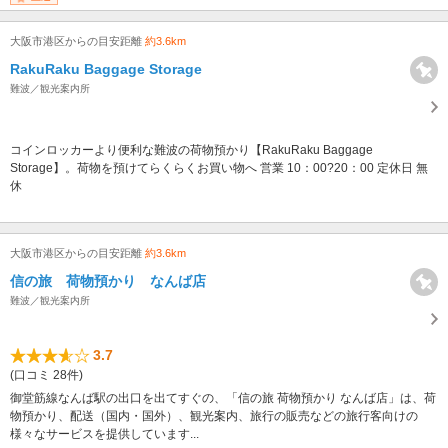
大阪市港区からの目安距離
約3.6km
RakuRaku Baggage Storage
難波／観光案内所
コインロッカーより便利な難波の荷物預かり【RakuRaku Baggage
Storage】。荷物を預けてらくらくお買い物へ 営業 10：00?20：00 定休日 無
休
大阪市港区からの目安距離
約3.6km
信の旅 荷物預かり なんば店
難波／観光案内所
3.7
(口コミ 28件)
御堂筋線なんば駅の出口を出てすぐの、「信の旅 荷物預かり なんば店」は、荷
物預かり、配送（国内・国外）、観光案内、旅行の販売などの旅行客向けの
様々なサービスを提供しています...