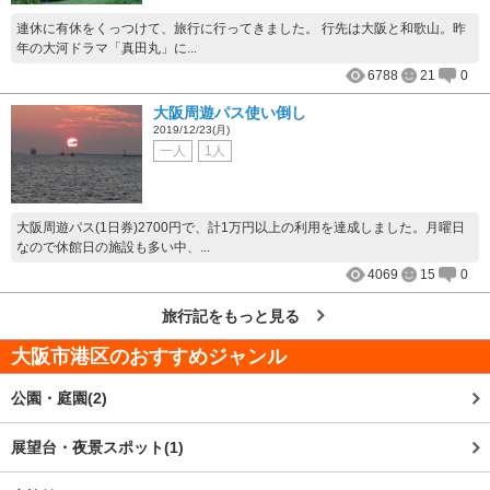
連休に有休をくっつけて、旅行に行ってきました。 行先は大阪と和歌山。昨
年の大河ドラマ「真田丸」に...
6788
21
0
大阪周遊パス使い倒し
2019/12/23(月)
一人
1人
大阪周遊パス(1日券)2700円で、計1万円以上の利用を達成しました。月曜日
なので休館日の施設も多い中、...
4069
15
0
旅行記をもっと見る
大阪市港区
のおすすめジャンル
公園・庭園(2)
展望台・夜景スポット(1)