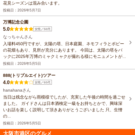
花見シーズンは混み合います。
投稿日：2026年5月7日
万博記念公園
5.0
女性／50代
なっちゃんさん
入場料450円ですが、太陽の塔、日本庭園、ネモフィラとポピー
の花畑もあり、見所が充分にあります。 今回は、太陽の塔をバ
ックに2025年万博のミャクミャクが撮れる様にモニュメントが...
投稿日：2026年5月5日
888(トリプルエイト)ツアー
4.0
女性／60代
hanahanaさん
当日は残念ながら雨模様でしたが、充実した午後の時間を過ごせ
ました。 ガイドさんは日本酒検定一級をお持ちとかで、興味深
いお話を楽しく説明して頂きありがとうございました 只、生憎
の...
投稿日：2026年5月5日
大阪市港区のグルメ