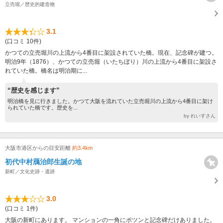
立売堀／歴史的建造物
3.1
(口コミ 10件)
かつての立売堀川の上流から4番目に架設されていた橋。現在、記念碑が建つ。
明治9年（1876）、かつての立売堀（いたちぼり）川の上流から4番目に架設さ
れていた橋。橋名は明治期に...
“歴史を感じます”
明治橋を見に行きました。かつて大阪を流れていた立売堀川の上流から4番目に架け
られていた橋です。歴史を...
by れいすさん
大阪市港区からの目安距離
約3.4km
初代中村鴈治郎生誕の地
新町／文化史跡・遺跡
3.0
(口コミ 1件)
大阪の新町にあります。 マンションの一角にポツンと記念碑だけありました。