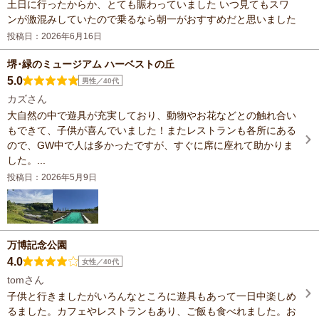
土日に行ったからか、とても賑わっていました いつ見てもスワ
ンが激混みしていたので乗るなら朝一がおすすめだと思いました
投稿日：2026年6月16日
堺･緑のミュージアム ハーベストの丘
5.0
男性／40代
カズさん
大自然の中で遊具が充実しており、動物やお花などとの触れ合い
もできて、子供が喜んでいました！またレストランも各所にある
ので、GW中で人は多かったですが、すぐに席に座れて助かりま
した。...
投稿日：2026年5月9日
万博記念公園
4.0
女性／40代
tomさん
子供と行きましたがいろんなところに遊具もあって一日中楽しめ
るました。カフェやレストランもあり、ご飯も食べれました。お