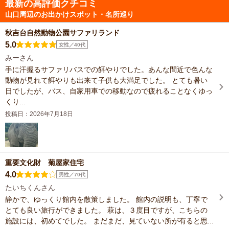
最新の高評価クチコミ
山口周辺のお出かけスポット・名所巡り
秋吉台自然動物公園サファリランド
5.0
女性／40代
みーさん
手に汗握るサファリバスでの餌やりでした。あんな間近で色んな
動物が見れて餌やりも出来て子供も大満足でした。 とても暑い
日でしたが、バス、自家用車での移動なので疲れることなくゆっ
くり...
投稿日：2026年7月18日
重要文化財 菊屋家住宅
4.0
男性／70代
たいちくんさん
静かで、ゆっくり館内を散策しました。 館内の説明も、丁寧で
とても良い旅行ができました。 萩は、３度目ですが、こちらの
施設には、初めてでした。 まだまだ、見ていない所が有ると思...