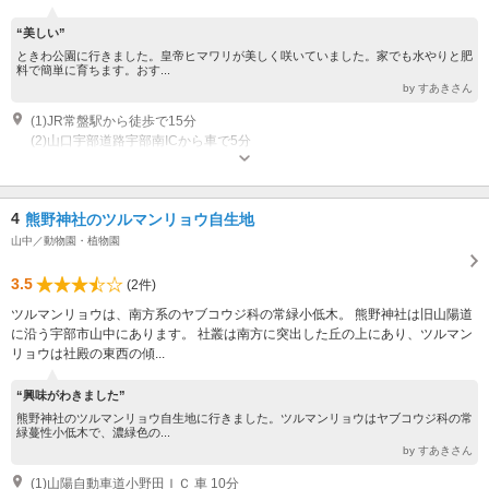
“美しい”
ときわ公園に行きました。皇帝ヒマワリが美しく咲いていました。家でも水やりと肥
料で簡単に育ちます。おす...
by すあきさん
(1)JR常盤駅から徒歩で15分
(2)山口宇部道路宇部南ICから車で5分
4
熊野神社のツルマンリョウ自生地
山中／動物園・植物園
3.5
(2件)
ツルマンリョウは、南方系のヤブコウジ科の常緑小低木。 熊野神社は旧山陽道
に沿う宇部市山中にあります。 社叢は南方に突出した丘の上にあり、ツルマン
リョウは社殿の東西の傾...
“興味がわきました”
熊野神社のツルマンリョウ自生地に行きました。ツルマンリョウはヤブコウジ科の常
緑蔓性小低木で、濃緑色の...
by すあきさん
(1)山陽自動車道小野田ＩＣ 車 10分