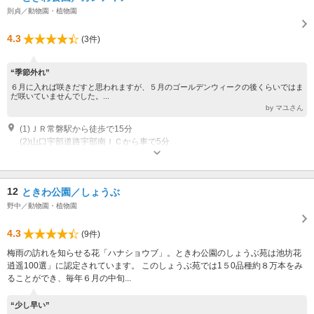
則貞／動物園・植物園
4.3
(3件)
“季節外れ”
６月に入れば咲きだすと思われますが、５月のゴールデンウィークの後くらいではま
だ咲いていませんでした。...
by マユさん
(1)ＪＲ常磐駅から徒歩で15分
(2)山口宇部道路宇部南ＩＣから車で5分
12
ときわ公園／しょうぶ
野中／動物園・植物園
4.3
(9件)
梅雨の訪れを知らせる花「ハナショウブ」。ときわ公園のしょうぶ苑は池坊花
逍遥100選」に認定されています。 このしょうぶ苑では1５0品種約８万本をみ
ることができ、毎年６月の中旬...
“少し早い”