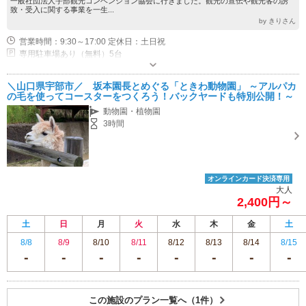
一般社団法人宇部観光コンベンション協会に行きました。観光の宣伝や観光客の誘
致・受入に関する事業を一生...
by きりさん
営業時間：9:30～17:00 定休日：土日祝
専用駐車場あり（無料）5台
＼山口県宇部市／ 坂本園長とめぐる「ときわ動物園」 ～アルパカ
の毛を使ってコースターをつくろう！バックヤードも特別公開！～
動物園・植物園
3時間
オンラインカード決済専用
大人
2,400円～
土
日
月
火
水
木
金
土
8/8
8/9
8/10
8/11
8/12
8/13
8/14
8/15
この施設のプラン一覧へ（1件）