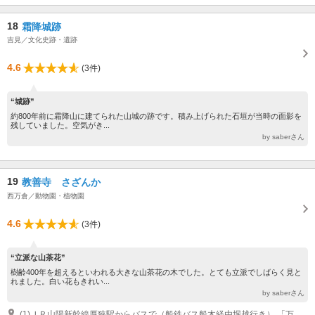
18
霜降城跡
吉見／文化史跡・遺跡
4.6
(3件)
“城跡”
約800年前に霜降山に建てられた山城の跡です。積み上げられた石垣が当時の面影を
残していました。空気がき...
by saberさん
19
教善寺 さざんか
西万倉／動物園・植物園
4.6
(3件)
“立派な山茶花”
樹齢400年を超えるといわれる大きな山茶花の木でした。とても立派でしばらく見と
れました。白い花もきれい...
by saberさん
(1)ＪＲ山陽新幹線厚狭駅からバスで（船鉄バス船木経由堀越行き） 「万倉支所前」バス停から徒歩で5分