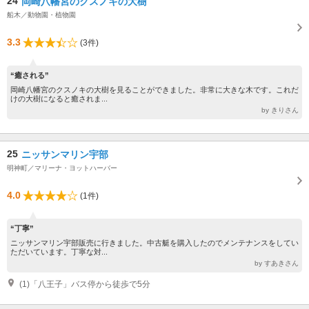
24
岡崎八幡宮のクスノキの大樹
船木／動物園・植物園
3.3
(3件)
“癒される”
岡崎八幡宮のクスノキの大樹を見ることができました。非常に大きな木です。これだ
けの大樹になると癒されま...
by きりさん
25
ニッサンマリン宇部
明神町／マリーナ・ヨットハーバー
4.0
(1件)
“丁寧”
ニッサンマリン宇部販売に行きました。中古艇を購入したのでメンテナンスをしてい
ただいています。丁寧な対...
by すあきさん
(1)「八王子」バス停から徒歩で5分