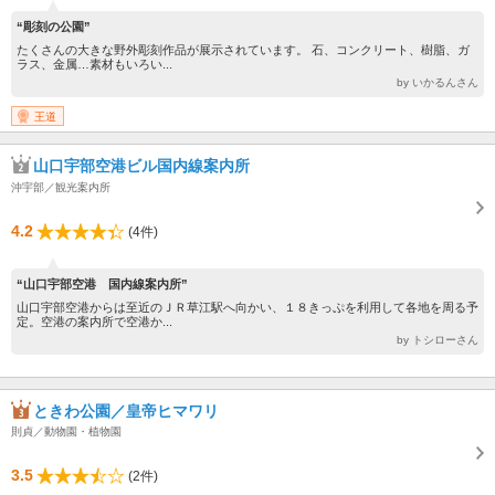
“彫刻の公園”
たくさんの大きな野外彫刻作品が展示されています。 石、コンクリート、樹脂、ガ
ラス、金属…素材もいろい...
by いかるんさん
王道
山口宇部空港ビル国内線案内所
沖宇部／観光案内所
4.2
(4件)
“山口宇部空港 国内線案内所”
山口宇部空港からは至近のＪＲ草江駅へ向かい、１８きっぷを利用して各地を周る予
定。空港の案内所で空港か...
by トシローさん
ときわ公園／皇帝ヒマワリ
則貞／動物園・植物園
3.5
(2件)