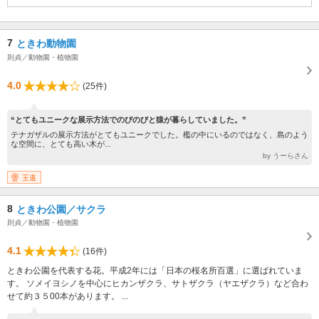
7
ときわ動物園
則貞／動物園・植物園
4.0
(25件)
“とてもユニークな展示方法でのびのびと猿が暮らしていました。”
テナガザルの展示方法がとてもユニークでした。檻の中にいるのではなく、島のよう
な空間に、とても高い木が...
by うーらさん
王道
8
ときわ公園／サクラ
則貞／動物園・植物園
4.1
(16件)
ときわ公園を代表する花。平成2年には「日本の桜名所百選」に選ばれていま
す。 ソメイヨシノを中心にヒカンザクラ、サトザクラ（ヤエザクラ）など合わ
せて約３５00本があります。 ...