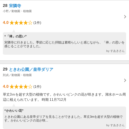
28
宋隣寺
小野／動物園・植物園
4.0
(1件)
“「禅」の思い”
宋隣寺に行きました。季節に応じた拝観は素晴らしいと感じながら、「禅」の思いを
感じることができました。
by すあきさん
29
ときわ公園／皇帝ダリア
則貞／動物園・植物園
4.0
(1件)
草丈3ｍを超す大型の植物です。かわいいピンクの花が咲きます。湖水ホール周
辺に植えられています。 時期 11月?12月
“かわいい花”
ときわ公園にある皇帝ダリアを見ることができました。草丈3mを超す大型の植物で
す。かわいいピンクの花が咲...
by すあきさん