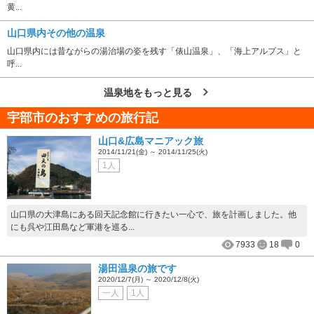
黄...
山口県内その他の温泉
山口県内には昔ながらの湯治場の姿を残す「俵山温泉」、「海上アルプス」と
呼...
温泉地をもっと見る
宇部市のおすすめの旅行記
山口&広島マニアック旅
2014/11/21(金) ～ 2014/11/25(火)
1人
山口県の大津島にある回天記念館に行きたい一心で、旅を計画しました。他
にも呉や江田島など軍港を巡る...
7933
18
0
湯田温泉の旅です
2020/12/7(月) ～ 2020/12/8(火)
一人
1人