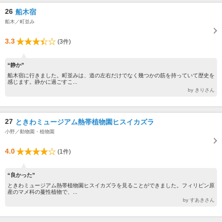
26
船木宿
船木／町並み
3.3
(3件)
“静か”
船木宿に行きました。町並みは、道の左右だけでなく幾つかの筋を持っていて歴史を
感じます。静かに過ごすこ...
by きりさん
27
ときわミュージアム熱帯植物園ヒスイカズラ
小野／動物園・植物園
4.0
(1件)
“良かった”
ときわミュージアム熱帯植物園ヒスイカズラを見ることができました。フィリピン原
産のマメ科の蔓性植物で、...
by すあきさん