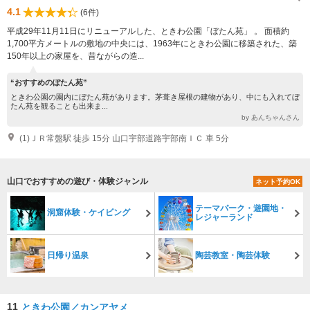
4.1
(6件)
平成29年11月11日にリニューアルした、ときわ公園「ぼたん苑」 。 面積約
1,700平方メートルの敷地の中央には、1963年にときわ公園に移築された、築
150年以上の家屋を、昔ながらの造...
“おすすめのぼたん苑”
ときわ公園の園内にぼたん苑があります。茅葺き屋根の建物があり、中にも入れてぼ
たん苑を観ることも出来ま...
by あんちゃんさん
(1)ＪＲ常盤駅 徒歩 15分 山口宇部道路宇部南ＩＣ 車 5分
山口でおすすめの遊び・体験ジャンル
ネット予約OK
テーマパーク・遊園地・
洞窟体験・ケイビング
レジャーランド
日帰り温泉
陶芸教室・陶芸体験
11
ときわ公園／カンアヤメ