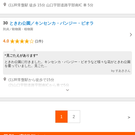
(1)JR常盤駅 徒歩 15分 山口宇部道路宇部南IC 車 5分
30
ときわ公園／キンセンカ・パンジー・ビオラ
則貞／動物園・植物園
4.0
(1件)
“見ごたえがあります”
ときわ公園に行きました。キンセンカ・パンジー・ビオラなど様々な花がときわ公園
を覆っていました。見ごた...
by すあきさん
(1)JR常盤駅から徒歩で15分
(2)山口宇部道路宇部南ICから車で5分
1
2
＞