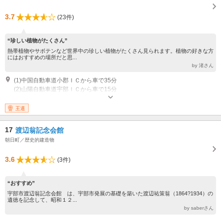
3.7
(23件)
“珍しい植物がたくさん”
熱帯植物やサボテンなど世界中の珍しい植物がたくさん見られます。植物の好きな方
にはおすすめの場所だと思...
by 渚さん
(1)中国自動車道小郡ＩＣから車で35分
(2)山陽自動車道宇部ＩＣから車で15分
王道
17
渡辺翁記念会館
朝日町／歴史的建造物
3.6
(3件)
“おすすめ”
宇部市渡辺翁記念会館 は、宇部市発展の基礎を築いた渡辺祐策翁（1864?1934）の
遺徳を記念して、昭和１２...
by saberさん