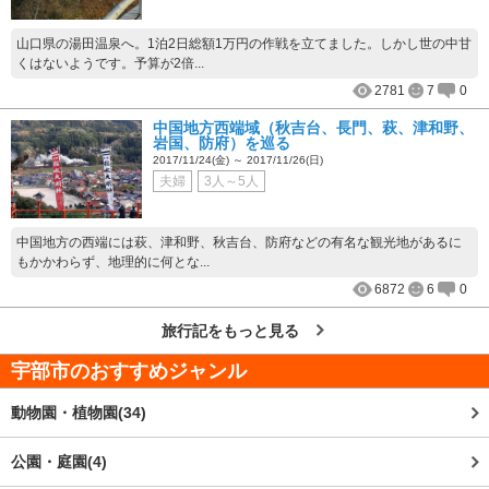
山口県の湯田温泉へ。1泊2日総額1万円の作戦を立てました。しかし世の中甘
くはないようです。予算が2倍...
2781
7
0
中国地方西端域（秋吉台、長門、萩、津和野、
岩国、防府）を巡る
2017/11/24(金) ～ 2017/11/26(日)
夫婦
3人～5人
中国地方の西端には萩、津和野、秋吉台、防府などの有名な観光地があるに
もかかわらず、地理的に何とな...
6872
6
0
旅行記をもっと見る
宇部市
のおすすめジャンル
動物園・植物園(34)
公園・庭園(4)