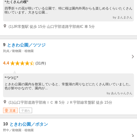
“たくさんの桜”
四季折々の花が咲いている公園で、特に桜は園内外周からも楽しめるくらいたくさん
咲いています。大きな公園...
by まんまさん
(1)JR常盤駅 徒歩 15分 山口宇部道路宇部南IC 車 5分
9
ときわ公園／ツツジ
則貞／動物園・植物園
4.4
(31件)
“つつじ”
ときわ公園の園内を散策していると、常盤湖の周りなどにたくさん咲いていました。
色が鮮やかなので、園内が...
by あんちゃんさん
(1)山口宇部道路宇部南ＩＣ 車 5分 ＪＲ宇部線常盤駅 徒歩 15分
王道
子連れ
10
ときわ公園／ボタン
野中／動物園・植物園