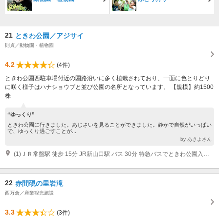
21
ときわ公園／アジサイ
則貞／動物園・植物園
4.2
(4件)
ときわ公園西駐車場付近の園路沿いに多く植栽されており、一面に色とりどり
に咲く様子はハナショウブと並び公園の名所となっています。 【規模】約1500
株
“ゆっくり”
ときわ公園に行きました。あじさいを見ることができました。静かで自然がいっぱい
で、ゆっくり過ごすことが...
by あきよさん
(1)ＪＲ常盤駅 徒歩 15分 JR新山口駅 バス 30分 特急バスでときわ公園入口まで 山口宇部道路宇部南IC 車 5分
22
赤間硯の里岩滝
西万倉／産業観光施設
3.3
(3件)