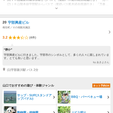
(2)ＪＲ山陽本線宇部駅からバスで（船鉄バス船木経由堀越行き） 「万倉支所前」バス停から徒歩で5分
20
宇部興産ビル
相生町／その他観光施設
3.2
(4件)
“静か”
宇部興産ビルに行きました。宇部市のシンボルとして、多くの人々に親しまれていま
す。とても良いと思います...
by あきよさん
(1)宇部新川駅 バス 2分
山口でおすすめの遊び・体験ジャンル
ネット予約OK
サップ・SUP(スタンドア
BBQ・バーベキュー場
ップパドル)
動物園・植物園
ぶどう狩り