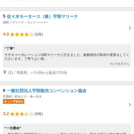
5
佐々木モータース（株）宇部マリーナ
港町／マリーナ・ヨットハーバー
4.0
(1件)
“丁寧”
ササキコーポレーションUBEマリーナに行きました。船舶免許の取得や更新をしてく
ださいます。丁寧でよい指...
by すあきさん
(1)「市役所」バス停から徒歩で15分
6
一般社団法人宇部観光コンベンション協会
常盤町／町めぐり・食べ歩き
ネット予約OK
3.2
(5件)
“一生懸命”