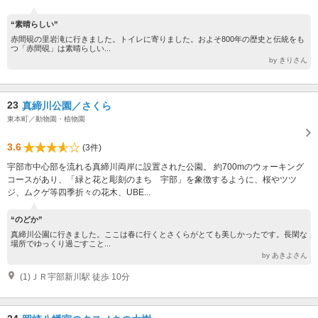
“素晴らしい”
赤間硯の里岩滝に行きました。トイレに寄りました。およそ800年の歴史と伝統をも
つ「赤間硯」は素晴らしい...
by きりさん
23
真締川公園／さくら
東本町／動物園・植物園
3.6
(3件)
宇部市中心部を流れる真締川両岸に設置された公園。 約700mのウォーキング
コースがあり、「緑と花と彫刻のまち 宇部」を象徴するように、桜やツツ
ジ、ムクゲ等四季折々の花木、UBE...
“のどか”
真締川公園に行きました。ここは春に行くとさくらがとても美しかったです。長閑な
場所でゆっくり過ごすこと...
by あきよさん
(1)ＪＲ宇部新川駅 徒歩 10分