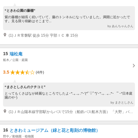
“ときわ公園の藤棚”
紫の藤棚が細長く続いていて、藤のトンネルになっていました。満開に近かったで
す。見る限り樹齢はそこまで...
by あんちゃんさん
(1)ＪＲ常磐駅 徒歩 15分 宇部ＩＣ 車 15分
15
瑞松庵
船木／公園・庭園
3.5
(4件)
“まさとしさんのクチコミ”
とってもくさばなが綺麗なところでしたよ･*:.｡..｡.:*･'(*ﾟ▽ﾟ*)'･*:.｡. .｡.:*･゜ﾟ･*日本庭
園のやう
by まさとしさん
(1)ＪＲ山陽本線宇部駅からバスで15分（船鉄バス船木方面） 「大野」バス停から徒歩で1分
16
ときわミュージアム（緑と花と彫刻の博物館）
野中／動物園・植物園