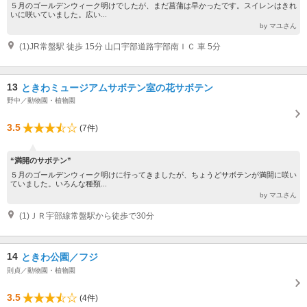
５月のゴールデンウィーク明けでしたが、まだ菖蒲は早かったです。スイレンはきれ
いに咲いていました。広い...
by マユさん
(1)JR常盤駅 徒歩 15分 山口宇部道路宇部南ＩＣ 車 5分
13
ときわミュージアムサボテン室の花サボテン
野中／動物園・植物園
3.5
(7件)
“満開のサボテン”
５月のゴールデンウィーク明けに行ってきましたが、ちょうどサボテンが満開に咲い
ていました。いろんな種類...
by マユさん
(1)ＪＲ宇部線常盤駅から徒歩で30分
14
ときわ公園／フジ
則貞／動物園・植物園
3.5
(4件)