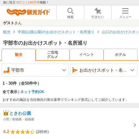
旅に役立つ
口コミ100万件
掲載！
検索
行きたい
メニュー
ゲスト
さん
観光
中国(山陰山陽)のお出かけスポット・名所巡り
山口のお出かけスポッ
宇部市のお出かけスポット・名所巡り
ご当地
観光
イベント
ホテル
グルメ
宇部市
お出かけスポット・名所巡り
1 - 30件
（全50件中）
全て表示
ネット予約OK
おすすめの施設を当社独自の算出基準でランキング形式にしてご紹介しています。
ときわ公園
小野／動物園・植物園
4.2
(285件)