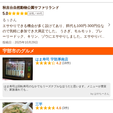
秋吉台自然動物公園サファリランド
5.0
女性／40代
るぅさん
エサやりできる機会が多く設けてあり、餌代も100円-300円位な
ので気軽に参加でき大満足でした。 うさぎ、モルモット、プレ
ーリードック、キリン、ゾウにエサやりしました。エサやりバ...
投稿日：2025年10月29日
宇部市のグルメ
はま寿司 宇部厚南店
4.2
(18件)
はま寿司は回転寿司のなかでもリーズナブルなほうだと思います。メニューが豊富
で、家族連れでも...
by はやちーさん
三平
4.6
(3件)