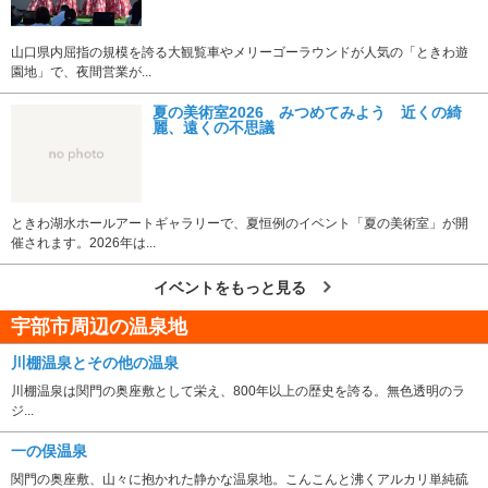
山口県内屈指の規模を誇る大観覧車やメリーゴーラウンドが人気の「ときわ遊
園地」で、夜間営業が...
夏の美術室2026 みつめてみよう 近くの綺
麗、遠くの不思議
ときわ湖水ホールアートギャラリーで、夏恒例のイベント「夏の美術室」が開
催されます。2026年は...
イベントをもっと見る
宇部市周辺の温泉地
川棚温泉とその他の温泉
川棚温泉は関門の奥座敷として栄え、800年以上の歴史を誇る。無色透明のラ
ジ...
一の俣温泉
関門の奥座敷、山々に抱かれた静かな温泉地。こんこんと沸くアルカリ単純硫