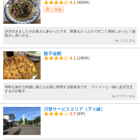
4.1
(409件)
ご当地
夕方行きましたがお客さん多かったです。野菜もたっぷりですごく美味しかった！値
段少し高いかな...
by うどんさん
餃子会館
4.1
(198件)
何時も旅行で武雄に来たらお昼に利用する飲食店です。 ラーメンと一緒に必ず注文
するのが餃子。...
by ラブリーさん
川登サービスエリア（下り線）
3.7
(8件)