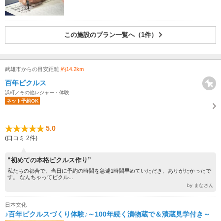
この施設のプラン一覧へ（1件）
武雄市からの目安距離
約14.2km
百年ピクルス
浜町／その他レジャー・体験
ネット予約OK
5.0
(口コミ 2件)
“初めての本格ピクルス作り”
私たちの都合で、当日に予約の時間を急遽1時間早めていただき、ありがたかったで
す。 なんちゃってピクル...
by まなさん
日本文化
♪百年ピクルスづくり体験♪～100年続く漬物蔵で＆漬蔵見学付き～