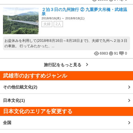
２泊３日の九州旅行 ② 九重夢大吊橋・武雄温
泉
2018/8/16(木) ～ 2018/8/18(土)
夫婦
2人
お盆休みを利用して(2018年8月16日～8月18日まで)、夫婦で九州へ２泊３日
の車旅。 行ってみたかった、...
6983
91
0
旅行記をもっと見る
武雄市
のおすすめジャンル
その他伝統文化(2)
日本文化(1)
日本文化のエリアを変更する
全国