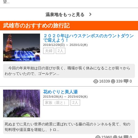
望...
温泉地をもっと見る
武雄市のおすすめの旅行記
２０２０年はハウステンボスのカウントダウン
で迎えよう！
2019/12/29(日) ～ 2020/1/2(木)
夫婦
2人
今回の年末年始は日の並びが良く、職場が長く休みになることが前々から
わかっていたので、ゴールデン...
16339
339
0
花めぐりと美人湯
2015/4/28(火) ～ 2015/4/29(水)
家族（親と）
2人
死ぬまでに見たい世界の絶景に選ばれている藤の花のトンネルを見て、旬の
筍料理や湯豆腐を堪能し、トロ...
15960
94
0