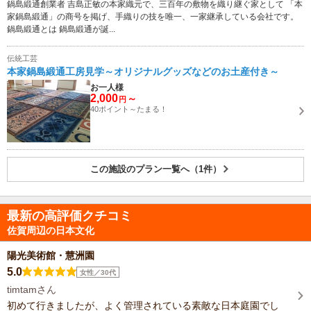
鍋島緞通創業者 吉島正敏の本家織元で、三百年の敷物を織り継ぐ家として 「本
家鍋島緞通」の商号を掲げ、手織りの技を唯一、一家継承している会社です。
鍋島緞通とは 鍋島緞通が誕...
伝統工芸
本家鍋島緞通工房見学～オリジナルグッズなどのお土産付き～
お一人様
2,000
～
円
40ポイント～たまる！
この施設のプラン一覧へ（1件）
最新の高評価クチコミ
佐賀周辺の日本文化
陽光美術館・慧洲園
5.0
女性／30代
timtamさん
初めて行きましたが、よく管理されている素敵な日本庭園でし