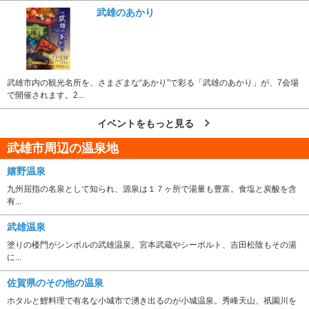
武雄のあかり
武雄市内の観光名所を、さまざまな“あかり”で彩る「武雄のあかり」が、7会場
で開催されます。2...
イベントをもっと見る
武雄市周辺の温泉地
嬉野温泉
九州屈指の名泉として知られ、源泉は１７ヶ所で湯量も豊富。食塩と炭酸を含
有...
武雄温泉
塗りの楼門がシンボルの武雄温泉。宮本武蔵やシーボルト、吉田松陰もその湯
に...
佐賀県のその他の温泉
ホタルと鯉料理で有名な小城市で湧き出るのが小城温泉。秀峰天山、祇園川を