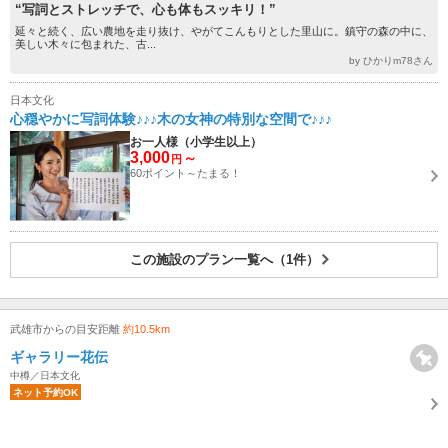
“写詞とストレッチで、心も体もスッキリ！”
延々と続く、広い農地を走り抜け、やがてこんもりとした里山に。鎮守の森の中に、
美しい木々に包まれた、古...
by ひかりm78さん
日本文化
心穏やかに写詞体験♪♪♪木の女神の特別な空間で♪♪♪
お一人様（小学生以上）
3,000
～
円
60ポイント～たまる！
この施設のプラン一覧へ（1件）
武雄市からの目安距離
約10.5km
ギャラリー花伝
中樽／日本文化
ネット予約OK