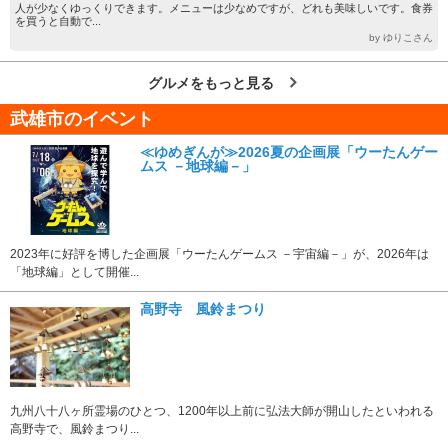
人が少なくゆっくりできます。メニューは少なめですが、どれも美味しいです。食券
を買うと自動で...
by ゆりこさん
グルメをもっと見る
武雄市のイベント
≪ゆめぎんが≫2026夏の企画展「ウーたんゲー
ムス －地球編－」
2023年に好評を博した企画展「ウーたんゲームス －宇宙編－」が、2026年は
「地球編」として開催...
高野寺 風鈴まつり
九州八十八ヶ所霊場のひとつ、1200年以上前に弘法大師が開山したといわれる
高野寺で、風鈴まつり...