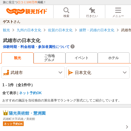
旅に役立つ
口コミ100万件
掲載！
検索
行きたい
メニュー
ゲスト
さん
観光
九州の日本文化
佐賀の日本文化
嬉野・武雄の日本文化
武雄
武雄市の日本文化
体験時期・料金相場・参加者属性について
ご当地
観光
イベント
ホテル
グルメ
武雄市
日本文化
1 - 1件
（全1件中）
全て表示
ネット予約OK
おすすめの施設を当社独自の算出基準でランキング形式にしてご紹介しています。
陽光美術館・慧洲園
武雄町大字武雄／美術館
ネット予約OK