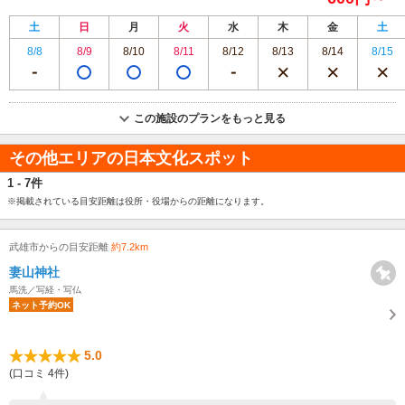
土
日
月
火
水
木
金
土
8/8
8/9
8/10
8/11
8/12
8/13
8/14
8/15
この施設のプランをもっと見る
その他エリアの日本文化スポット
1 - 7件
※掲載されている目安距離は役所・役場からの距離になります。
武雄市からの目安距離
約7.2km
妻山神社
馬洗／写経・写仏
ネット予約OK
5.0
(口コミ 4件)