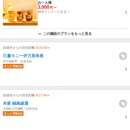
お一人様
3,000
～
円
60ポイント～たまる！
この施設のプランをもっと見る
武雄市からの目安距離
約16.0km
己書タニー伊万里幸座
伊万里町甲／日本文化
ネット予約OK
武雄市からの目安距離
約27.4km
本家 鍋島緞通
大和町大字梅野／日本文化
ネット予約OK