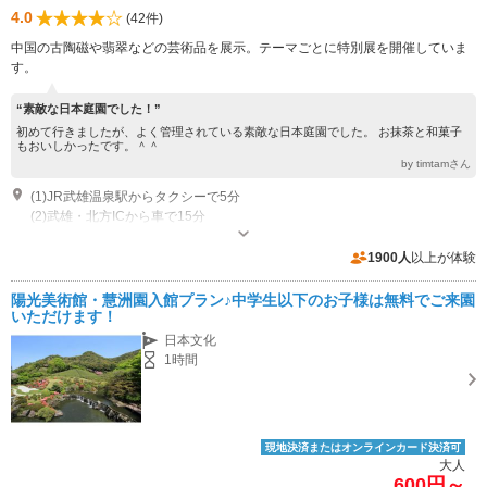
4.0
(42件)
中国の古陶磁や翡翠などの芸術品を展示。テーマごとに特別展を開催していま
す。
“素敵な日本庭園でした！”
初めて行きましたが、よく管理されている素敵な日本庭園でした。 お抹茶と和菓子
もおいしかったです。＾＾
by timtamさん
(1)JR武雄温泉駅からタクシーで5分
(2)武雄・北方ICから車で15分
開館時間：9:00～17:00 休館日：水曜日(4・5月、10・11月と年末年始は無
休） その他：臨時休館有。詳しくは公式HPかお電話でお問い合わせくださ
1900人
以上が体験
い。
陽光美術館・慧洲園入館プラン♪中学生以下のお子様は無料でご来園
いただけます！
日本文化
1時間
現地決済またはオンラインカード決済可
大人
600円～