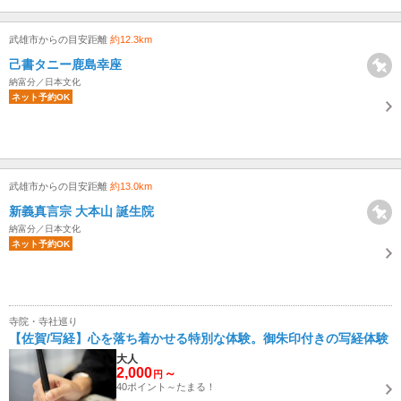
武雄市からの目安距離
約12.3km
己書タニー鹿島幸座
納富分／日本文化
ネット予約OK
武雄市からの目安距離
約13.0km
新義真言宗 大本山 誕生院
納富分／日本文化
ネット予約OK
寺院・寺社巡り
【佐賀/写経】心を落ち着かせる特別な体験。御朱印付きの写経体験
大人
2,000
～
円
40ポイント～たまる！