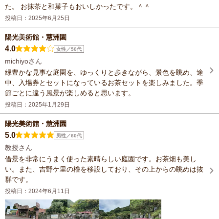
た。 お抹茶と和菓子もおいしかったです。＾＾
投稿日：2025年6月25日
陽光美術館・慧洲園
4.0
女性／50代
michiyoさん
緑豊かな見事な庭園を、ゆっくりと歩きながら、景色を眺め、途
中、入場券とセットになっているお茶セットを楽しみました。季
節ごとに違う風景が楽しめると思います。
投稿日：2025年1月29日
陽光美術館・慧洲園
5.0
男性／60代
教授さん
借景を非常にうまく使った素晴らしい庭園です。お茶畑も美し
い。また、吉野ケ里の櫓を移設しており、その上からの眺めは抜
群です。
投稿日：2024年6月11日