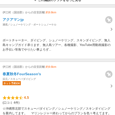
この施設のプランをもっと見る
伊江村（国頭郡）からの目安距離
約9.6km
アクアマンjp
瀬底／シュノーケリング・ボートシュノーケル
ボートチャーター、ダイビング、シュノーケリング、スキンダイビング、無人
島キャンプガイド承ります、無人島ツアー、各種撮影、YouTube用動画撮影の
お手伝い等海でやりたい事よろず...
伊江村（国頭郡）からの目安距離
約9.6km
春夏秋冬FourSeason's
浜元／スキューバダイビング
ネット予約OK
4.5
(口コミ 4件)
☆沖縄県北部でスキューバダイビング／シュノーケリング／スキンダイビング
を案内してます。 マリンレジャー終わってからのプランを色々考えてます。