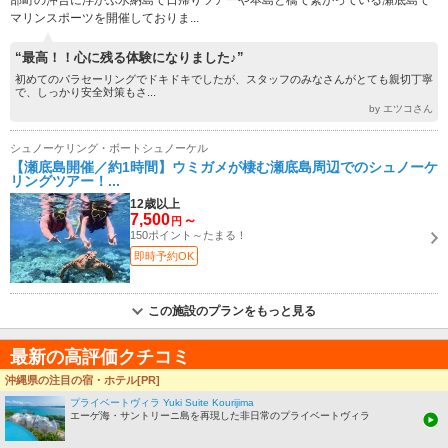
マリンスポーツを開催しておりま...
“最高！！心に残る体験になりました♪”
初めてのパラセーリングでドキドキでしたが、スタッフのみなさんがとても親切丁寧
で、しっかり安全対策もさ...
by エツコさん
シュノーケリング・ボートシュノーケル
【瀬底島開催／約1時間】ウミガメが棲む瀬底島周辺でのシュノーケ
リングツアー！...
12歳以上
7,500
～
円
150ポイント～たまる！
即時予約OK
この施設のプランをもっと見る
最新の高評価クチコミ
沖縄周辺のシュノーケリング・ボートシュノーケル
沖縄県の注目の宿・ホテル[PR]
プライベートヴィラ Yuki Suite Kourijima
新原海底観光センター
エーゲ海・サントリーニ島を再現した非日常のプライベートヴィラ
5.0
女性／40代