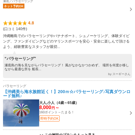
瀬底／パラセーリング
ネット予約OK
4.8
(口コミ 140件)
沖縄離島でのパラセーリングやバナナボート、シュノーケリング、体験ダイビ
ング、ファンダイビングなどのマリンスポーツを安心・安全に楽しんで頂ける
よう、経験豊富なスタッフが親切...
“パラセーリング”
瀬底島の海を見ながらパラセーリング！ 風がなかなかつかめず、 場所を何度か移し
ながら最適な所を 船長...
by スーギーさん
パラセーリング
【沖縄美ら海水族館近く！】200ｍ☆パラセーリング♪写真ダウンロ
ード無料♪
大人,小人（4歳～65歳）
8,000
～
円
160ポイント～たまる！
即時予約OK