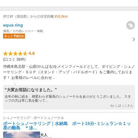
伊江村（国頭郡）からの目安距離
約9.2km
aqua ring
瀬底／その他レジャー・体験
ネット予約OK
4.6
(口コミ 38件)
沖縄本島北部・山原(やんばる)をメインフィールドとして、ダイビング・シュノ
ーケリング・ＳＵＰ（スタンド・アップ・パドルボード）をご案内しておりま
す！ お客様のレベルに合わせ...
“大変お世話になりました。”
去年の秋に続き、相変わらず最高のシュノーケルをありがとうございました。 スタ
ッフの方は常に気を配って...
by しばっこさん
シュノーケリング・ボートシュノーケル
ボートシュノーケリング｜水納島 ボート15分･ミシュラン☆１ッ
星の離島 ＊泳...
大人