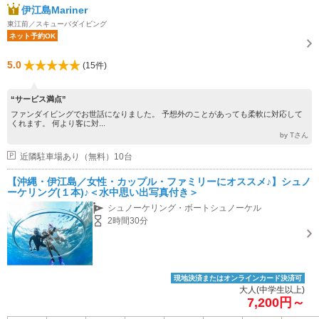
伊江島Mariner
東江前／スキューバダイビング
ネット予約OK
5.0
(15件)
“サービス満点”
ファンダイビングでお世話になりました。 予想外のことがあっても柔軟に対応して
くれます。 何より客に対...
by Tさん
近隣駐車場あり（無料）10台
【沖縄・伊江島／女性・カップル・ファミリーにオススメ♪】シュノ
ーケリング(１本)♪＜水中思い出写真付き＞
シュノーケリング・ボートシュノーケル
2時間30分
現地決済またはオンラインカード決済可
大人(中学生以上)
7,200円～