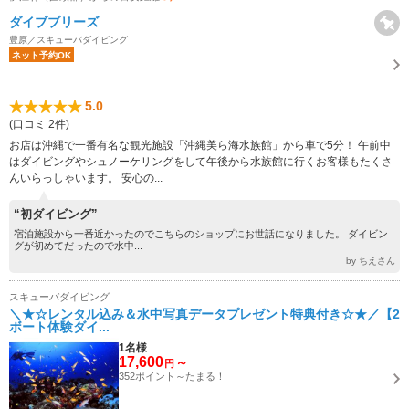
ダイブブリーズ
豊原／スキューバダイビング
ネット予約OK
5.0
(口コミ 2件)
お店は沖縄で一番有名な観光施設「沖縄美ら海水族館」から車で5分！ 午前中
はダイビングやシュノーケリングをして午後から水族館に行くお客様もたくさ
んいらっしゃいます。 安心の...
“初ダイビング”
宿泊施設から一番近かったのでこちらのショップにお世話になりました。 ダイビン
グが初めてだったので水中...
by ちえさん
スキューバダイビング
＼★☆レンタル込み＆水中写真データプレゼント特典付き☆★／【2
ボート体験ダイ...
1名様
17,600
～
円
352ポイント～たまる！