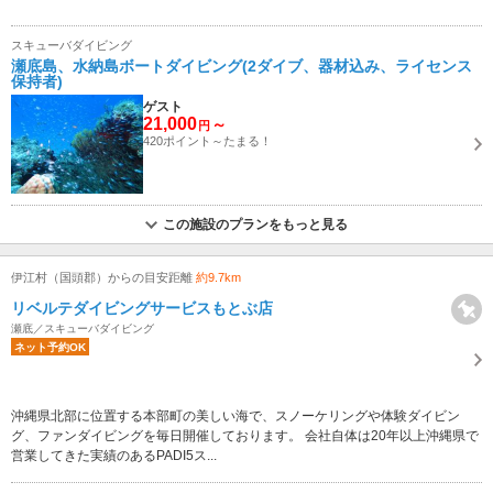
スキューバダイビング
瀬底島、水納島ボートダイビング(2ダイブ、器材込み、ライセンス
保持者)
ゲスト
21,000
～
円
420ポイント～たまる！
この施設のプランをもっと見る
伊江村（国頭郡）からの目安距離
約9.7km
リベルテダイビングサービスもとぶ店
瀬底／スキューバダイビング
ネット予約OK
沖縄県北部に位置する本部町の美しい海で、スノーケリングや体験ダイビン
グ、ファンダイビングを毎日開催しております。 会社自体は20年以上沖縄県で
営業してきた実績のあるPADI5ス...