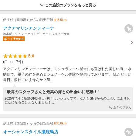
この施設のプランをもっと見る
伊江村（国頭郡）からの目安距離
約8.5km
アクアマリンアンティーナ
崎本部／シュノーケリング・ボートシュノーケル
ネット予約OK
5.0
(口コミ 7件)
アクアマリンアンティーナは、ミシュラン１つ星☆にも選ばれた美しい海。 水
納島で、親子の絆を深めるシュノーケル体験を提供しております。 慌ただしい
毎日に疲れていませんか？気...
“最高のスタッフさんと最高の海との出会いに感動！”
2025年7月に新規OPENした初々しいショップで、なんとSNSからの出会いによりお
世話になることとなりました！...
by あきのびさん
伊江村（国頭郡）からの目安距離
約8.6km
オーシャンスタイル瀬底島店