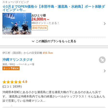
スキューバダイビング
☆3月までOPEN価格☆【本部半島・瀬底島・水納島】ボート体験ダ
イビング＜午...
おひとり様
24,000
～
円
480ポイント～たまる！
即時予約OK
この施設のプランをもっと見る
伊江村（国頭郡）からの目安距離
約9.7km
沖縄マリンスタジオ
瀬底／BBQ・バーベキュー場
ネット予約OK
4.9
(口コミ 163件)
沖縄県本部町にある小さな瀬底島に渡る瀬底大橋の下にあるのがあんち浜で
す。 瀬底島は沖縄本島内でも海の綺麗さレベルがトップクラス！ そんなあんち
浜で営業している沖縄マリンス...