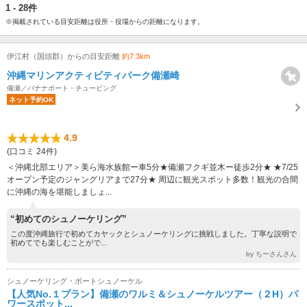
1 - 28件
※掲載されている目安距離は役所・役場からの距離になります。
伊江村（国頭郡）からの目安距離
約7.3km
沖縄マリンアクティビティパーク備瀬崎
備瀬／バナナボート・チュービング
ネット予約OK
4.9
(口コミ 24件)
＜沖縄北部エリア＞美ら海水族館ー車5分★備瀬フクギ並木ー徒歩2分★ ★7/25
オープン予定のジャングリアまで27分★ 周辺に観光スポット多数！観光の合間
に沖縄の海を堪能しましょ...
“初めてのシュノーケリング”
この度沖縄旅行で初めてカヤックとシュノーケリングに挑戦しました。丁寧な説明で
初めてでも楽しむことがで...
by ちーさんさん
シュノーケリング・ボートシュノーケル
【人気No.１プラン】備瀬のワルミ＆シュノーケルツアー（２H）パ
ワースポット...