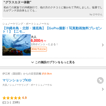
“グラスカヌー体験”
初めての家族での沖縄旅行で、他の方のクチコミに魅かれて予約しました。猛暑でし
たがアンチ浜自体もとても...
by ひやさん
シュノーケリング・ボートシュノーケル
【沖縄本島・北部・瀬底島】【GoPro撮影！写真動画無料プレゼン
ト！】【ニモ...
大人
6,000
～
円
120ポイント～たまる！
即時予約OK
この施設のプランをもっと見る
伊江村（国頭郡）からの目安距離
約9.9km
マリンショップKID
大浜／シュノーケリング・ボートシュノーケル
4.9
(口コミ 23件)