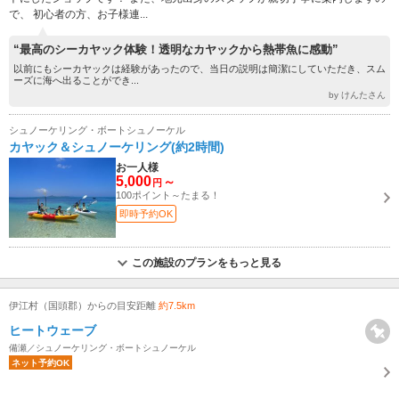
で、 初心者の方、お子様連...
“最高のシーカヤック体験！透明なカヤックから熱帯魚に感動”
以前にもシーカヤックは経験があったので、当日の説明は簡潔にしていただき、スム
ーズに海へ出ることができ...
by けんたさん
シュノーケリング・ボートシュノーケル
カヤック＆シュノーケリング(約2時間)
お一人様
5,000
～
円
100ポイント～たまる！
即時予約OK
この施設のプランをもっと見る
伊江村（国頭郡）からの目安距離
約7.5km
ヒートウェーブ
備瀬／シュノーケリング・ボートシュノーケル
ネット予約OK