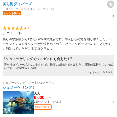
美ら海ダイバーズ
山川／サップ・SUP(スタンドアップパドル)
ネット予約OK
4.7
(口コミ 13件)
美ら海水族館から1番近いPADIのお店です。やんばるの海を知り尽くした、ベ
テランインストラクターが沖縄初めての方、ハードリピーターの方、どなたに
も満足していただけるプログラム...
“シュノーケリングでウミガメにも会えた！”
美ら海ダイバーズさんのおかげで、最高の経験ができました。感謝の気持ちでいっぱ
いです。 小学生から73歳...
by もんぱっちんさん
シュノーケリング・ボートシュノーケル
シュノーケリング！
大人
6,000
～
円
120ポイント～たまる！
即時予約OK