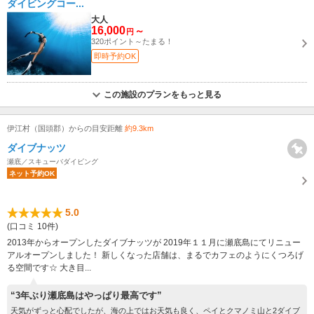
ダイビングコー...
大人
16,000
～
円
320ポイント～たまる！
即時予約OK
この施設のプランをもっと見る
伊江村（国頭郡）からの目安距離
約9.3km
ダイブナッツ
瀬底／スキューバダイビング
ネット予約OK
5.0
(口コミ 10件)
2013年からオープンしたダイブナッツが 2019年１１月に瀬底島にてリニュー
アルオープンしました！ 新しくなった店舗は、まるでカフェのようにくつろげ
る空間です☆ 大き目...
“3年ぶり瀬底島はやっぱり最高です”
天気がずっと心配でしたが、海の上ではお天気も良く、ペイとクマノミ山と2ダイブ