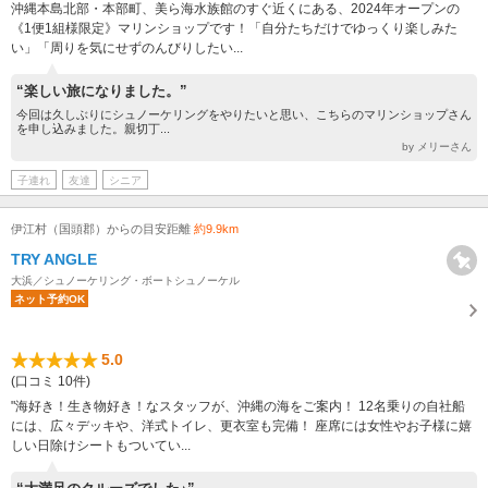
沖縄本島北部・本部町、美ら海水族館のすぐ近くにある、2024年オープンの
《1便1組様限定》マリンショップです！「自分たちだけでゆっくり楽しみた
い」「周りを気にせずのんびりしたい...
“楽しい旅になりました。”
今回は久しぶりにシュノーケリングをやりたいと思い、こちらのマリンショップさん
を申し込みました。親切丁...
by メリーさん
子連れ
友達
シニア
伊江村（国頭郡）からの目安距離
約9.9km
TRY ANGLE
大浜／シュノーケリング・ボートシュノーケル
ネット予約OK
5.0
(口コミ 10件)
"海好き！生き物好き！なスタッフが、沖縄の海をご案内！ 12名乗りの自社船
には、広々デッキや、洋式トイレ、更衣室も完備！ 座席には女性やお子様に嬉
しい日除けシートもついてい...