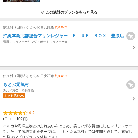
この施設のプランをもっと見る
伊江村（国頭郡）からの目安距離
約8.8km
沖縄本島北部総合マリンレジャー ＢＬＵＥ ＢＯＸ 豊原店
豊原／シュノーケリング・ボートシュノーケル
伊江村（国頭郡）からの目安距離
約9.0km
もとぶ元気村
浜元／染色・染物体験
ネット予約OK
4.2
(口コミ 107件)
イルカや海洋生物とのふれあいをはじめ、美しい海を舞台にしたマリンスポー
ツ、そして伝統文化をテーマに。『もとぶ元気村』では年間を通して、充実し
た様々なプログラムを体験できま...