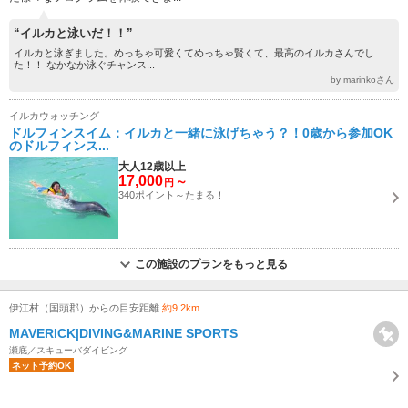
“イルカと泳いだ！！”
イルカと泳ぎました。めっちゃ可愛くてめっちゃ賢くて、最高のイルカさんでし
た！！ なかなか泳ぐチャンス...
by marinkoさん
イルカウォッチング
ドルフィンスイム：イルカと一緒に泳げちゃう？！0歳から参加OK
のドルフィンス...
大人12歳以上
17,000
～
円
340ポイント～たまる！
この施設のプランをもっと見る
伊江村（国頭郡）からの目安距離
約9.2km
MAVERICK|DIVING&MARINE SPORTS
瀬底／スキューバダイビング
ネット予約OK