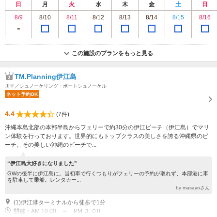
日
月
火
水
木
金
土
日
8/9
8/10
8/11
8/12
8/13
8/14
8/15
8/16
この施設のプランをもっと見る
TM.Planning伊江島
川平／シュノーケリング・ボートシュノーケル
ネット予約OK
4.4
(7件)
沖縄本島北部の本部半島からフェリーで約30分の伊江ビーチ（伊江島）でマリ
ン体験を行っております。世界的にもトップクラスの美しさを誇る沖縄県のビ
ーチ。その美しい沖縄のビーチで...
“伊江島大好きになりました”
GWの後半に伊江島に。当初車で行くつもりがフェリーの予約が取れず、本部港に車
を駐車して乗船。レンタカー...
by masayoさん
(1)伊江港ターミナルから徒歩で1分
開催：AM 10:00 ～ PM ３:０0