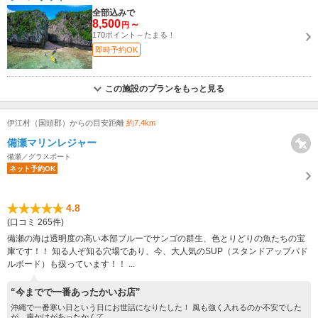
全部込みで
8,500
～
円
170ポイント～たまる！
即時予約OK
この施設のプランをもっと見る
伊江村（国頭郡）からの目安距離
約7.4km
備瀬マリンレジャー
備瀬／グラスボート
ネット予約OK
4.8
(口コミ 265件)
備瀬の海は透明度の高い本部ブルーでサンゴの群生、色とりどりの魚たちの宝
庫です！！ 知る人ぞ知る穴場であり、今、大人気のSUP（スタンドアップパド
ルボード）も扱っています！！ ...
“今までで一番あったかいお店”
沖縄で一番寒い日という日にお世話になりたした！ 風も強く入れるのか不安でした
が、声かけがあったかくて...