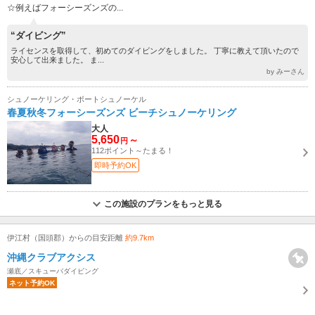
☆例えばフォーシーズンズの...
“ダイビング”
ライセンスを取得して、初めてのダイビングをしました。 丁寧に教えて頂いたので
安心して出来ました。 ま...
by みーさん
シュノーケリング・ボートシュノーケル
春夏秋冬フォーシーズンズ ビーチシュノーケリング
大人
5,650
～
円
112ポイント～たまる！
即時予約OK
この施設のプランをもっと見る
伊江村（国頭郡）からの目安距離
約9.7km
沖縄クラブアクシス
瀬底／スキューバダイビング
ネット予約OK