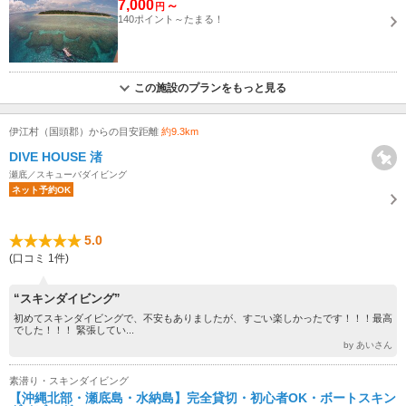
7,000
～
円
140ポイント～たまる！
この施設のプランをもっと見る
伊江村（国頭郡）からの目安距離
約9.3km
DIVE HOUSE 渚
瀬底／スキューバダイビング
ネット予約OK
5.0
(口コミ 1件)
“スキンダイビング”
初めてスキンダイビングで、不安もありましたが、すごい楽しかったです！！！最高
でした！！！ 緊張してい...
by あいさん
素潜り・スキンダイビング
【沖縄北部・瀬底島・水納島】完全貸切・初心者OK・ボートスキン