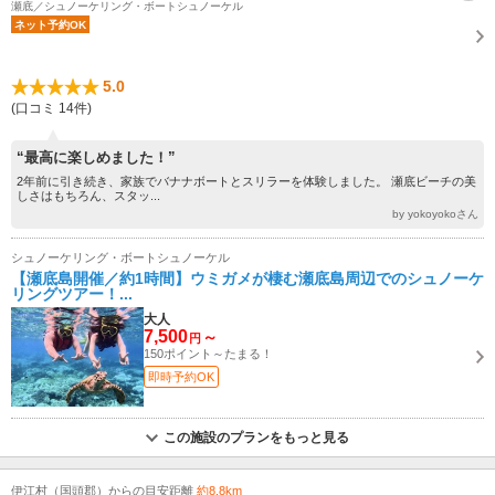
瀬底／シュノーケリング・ボートシュノーケル
ネット予約OK
5.0
(口コミ 14件)
“最高に楽しめました！”
2年前に引き続き、家族でバナナボートとスリラーを体験しました。 瀬底ビーチの美
しさはもちろん、スタッ...
by yokoyokoさん
シュノーケリング・ボートシュノーケル
【瀬底島開催／約1時間】ウミガメが棲む瀬底島周辺でのシュノーケ
リングツアー！...
大人
7,500
～
円
150ポイント～たまる！
即時予約OK
この施設のプランをもっと見る
伊江村（国頭郡）からの目安距離
約8.8km