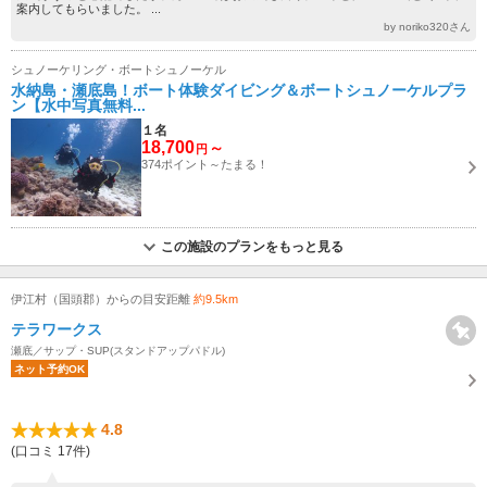
案内してもらいました。 ...
by noriko320さん
シュノーケリング・ボートシュノーケル
水納島・瀬底島！ボート体験ダイビング＆ボートシュノーケルプラ
ン【水中写真無料...
１名
18,700
～
円
374ポイント～たまる！
この施設のプランをもっと見る
伊江村（国頭郡）からの目安距離
約9.5km
テラワークス
瀬底／サップ・SUP(スタンドアップパドル)
ネット予約OK
4.8
(口コミ 17件)