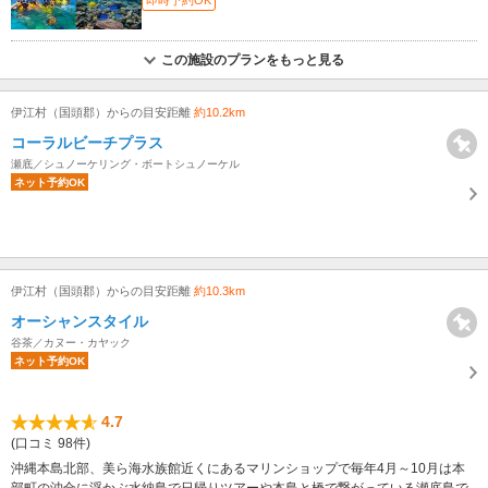
即時予約OK
この施設のプランをもっと見る
伊江村（国頭郡）からの目安距離
約10.2km
コーラルビーチプラス
瀬底／シュノーケリング・ボートシュノーケル
ネット予約OK
伊江村（国頭郡）からの目安距離
約10.3km
オーシャンスタイル
谷茶／カヌー・カヤック
ネット予約OK
4.7
(口コミ 98件)
沖縄本島北部、美ら海水族館近くにあるマリンショップで毎年4月～10月は本
部町の沖合に浮かぶ水納島で日帰りツアーや本島と橋で繋がっている瀬底島で