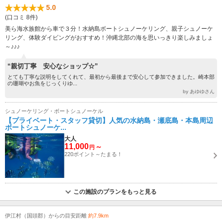
5.0
(口コミ 8件)
美ら海水族館から車で３分！水納島ボートシュノーケリング、親子シュノーケ
リング、体験ダイビングがおすすめ！沖縄北部の海を思いっきり楽しみましょ
～♪♪♪
“親切丁寧 安心なショップ☆”
とても丁寧な説明をしてくれて、最初から最後まで安心して参加できました。崎本部
の珊瑚やお魚をじっくりゆ...
by あゆゆさん
シュノーケリング・ボートシュノーケル
【プライベート・スタッフ貸切】人気の水納島・瀬底島・本島周辺
ボートシュノーケ...
大人
11,000
～
円
220ポイント～たまる！
この施設のプランをもっと見る
伊江村（国頭郡）からの目安距離
約7.9km