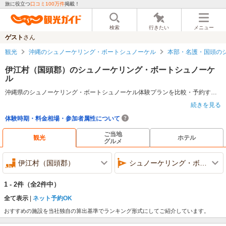
旅に役立つ
口コミ100万件
掲載！
検索
行きたい
メニュー
ゲスト
さん
観光
沖縄のシュノーケリング・ボートシュノーケル
本部・名護・国頭の
伊江村（国頭郡）のシュノーケリング・ボートシュノーケ
ル
沖縄県のシュノーケリング・ボートシュノーケル体験プランを比較・予約するならじゃらんnet。ランキング・料金・口コミ情報で比較検討し、ネット予約で魅力的なアクティビティを体験しよう。
続きを見る
シュノーケリング・ボートシュノーケルについて
体験時期・料金相場・参加者属性について
水中に顔をつけたままでも呼吸ができるパイプ（シュノーケル）、水中マスク、足ひれの3つの装備を身に付けて、海面や浅瀬の海中散歩を楽しむアクティビティがシュノーケリングだ。深い海に潜るスキューバダイビングのように、特別な資格を取る必要がないので、老若男女を問わず、気軽にチャレンジすることができる。ライフジャケットやウェットスーツなどがあれば、浮力も確保できるので、泳ぎが苦手という方でも安心だ。海岸近くで楽しむビーチシュノーケリングの他にも、船でポイントまで連れて行ってもらうボートシュノーケルもある。
ご当地
沖縄県のシュノーケリング・ボートシュノーケルの特徴
観光
ホテル
グルメ
沖縄では、透明度が高い海で海の中に広がるサンゴやカラフルな熱帯魚たちの姿を眺められるシュノーケリングを楽しめる。水深10mもの海の底を覗くことができるビーチもあるのが魅力だ。
マンタを探索するシュノーケリングやウミガメを探索するシュノーケリングといったおもしろ体験も可能。ボートシュノーケル、洞窟ツアーといった楽しみ方もあり、バラエティにとんだ体験ができる。
伊江村（国頭郡）
シュノーケリング・ボートシュノーケル
ぷかぷかと海の上を漂いながら、太陽のぬくもりを背中に感じて、海中に広がる別世界を気軽に楽しめるとあって、沖縄本島でも離島でも、さまざまなビーチで可能なアクティビティだ。
1 - 2件
（全2件中）
全て表示
ネット予約OK
おすすめの施設を当社独自の算出基準でランキング形式にしてご紹介しています。