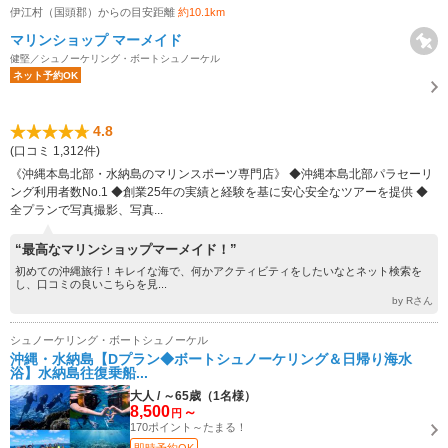
伊江村（国頭郡）からの目安距離
約10.1km
マリンショップ マーメイド
健堅／シュノーケリング・ボートシュノーケル
ネット予約OK
4.8
(口コミ 1,312件)
《沖縄本島北部・水納島のマリンスポーツ専門店》 ◆沖縄本島北部パラセーリ
ング利用者数No.1 ◆創業25年の実績と経験を基に安心安全なツアーを提供 ◆
全プランで写真撮影、写真...
“最高なマリンショップマーメイド！”
初めての沖縄旅行！キレイな海で、何かアクティビティをしたいなとネット検索を
し、口コミの良いこちらを見...
by Rさん
シュノーケリング・ボートシュノーケル
沖縄・水納島【Dプラン◆ボートシュノーケリング＆日帰り海水
浴】水納島往復乗船...
大人 / ～65歳（1名様）
8,500
～
円
170ポイント～たまる！