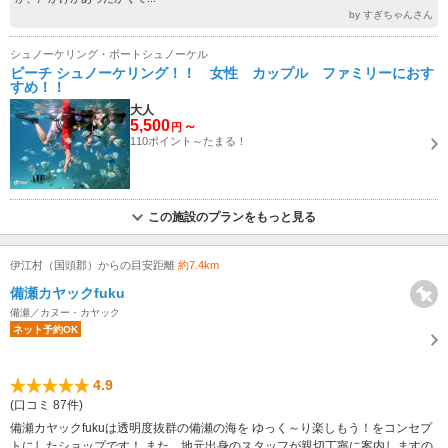
by すぎちゃんさん
シュノーケリング・ボートシュノーケル
ビーチ シュノーケリング！！ 女性 カップル ファミリーにおす
すめ！！
大人
5,500
～
円
110ポイント～たまる！
この施設のプランをもっと見る
伊江村（国頭郡）からの目安距離
約7.4km
備瀬カヤックfuku
備瀬／カヌー・カヤック
ネット予約OK
4.9
(口コミ 87件)
備瀬カヤックfukuは透明度抜群の備瀬の海を ゆっく～り楽しもう！をコンセプ
トにしたショップです！ また、地元出身のスタッフが親切丁寧に案内しますの