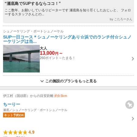
“瀬底島でSUPするならココ！”
ここ数年、お願いしているリピーターです 瀬底島を知り尽くしたおじぃと、 フォロ
ーするスタッフさんとの...
by こたろーさん
シュノーケリング・ボートシュノーケル
SUP一日コース＊シュノーケリングあり☆浜でのランチ付☆シュノ
ーケリングは当...
大人
13,000
～
円
260ポイント～たまる！
この施設のプランをもっと見る
伊江村（国頭郡）からの目安距離
約9.5km
ちーりー
瀬底／シュノーケリング・ボートシュノーケル
ネット予約OK
4.9