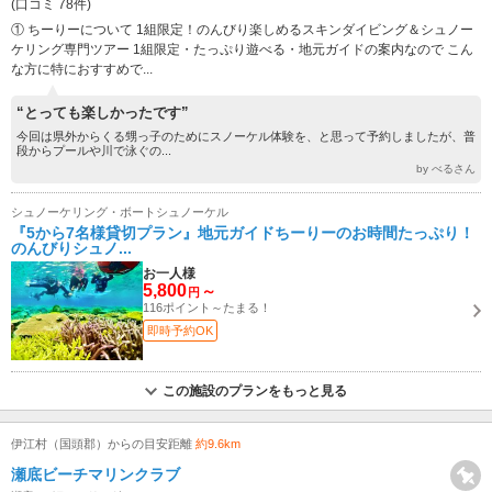
(口コミ 78件)
① ちーりーについて 1組限定！のんびり楽しめるスキンダイビング＆シュノー
ケリング専門ツアー 1組限定・たっぷり遊べる・地元ガイドの案内なので こん
な方に特におすすめで...
“とっても楽しかったです”
今回は県外からくる甥っ子のためにスノーケル体験を、と思って予約しましたが、普
段からプールや川で泳ぐの...
by べるさん
シュノーケリング・ボートシュノーケル
『5から7名様貸切プラン』地元ガイドちーりーのお時間たっぷり！
のんびりシュノ...
お一人様
5,800
～
円
116ポイント～たまる！
即時予約OK
この施設のプランをもっと見る
伊江村（国頭郡）からの目安距離
約9.6km
瀬底ビーチマリンクラブ