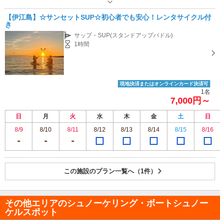
【伊江島】☆サンセットSUP☆初心者でも安心！レンタサイクル付
き
サップ・SUP(スタンドアップパドル)
1時間
現地決済またはオンラインカード決済可
1名
7,000円～
日
月
火
水
木
金
土
日
8/9
8/10
8/11
8/12
8/13
8/14
8/15
8/16
この施設のプラン一覧へ（1件）
その他エリアのシュノーケリング・ボートシュノー
ケルスポット