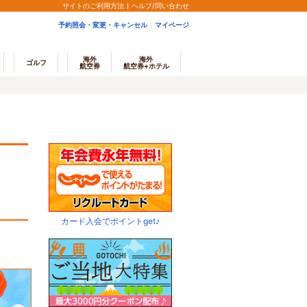
サイトのご利用方法
ヘルプ/問い合わせ
予約照会・変更・キャンセル
マイページ
海外
海外
ゴルフ
航空券
航空券+ホテル
カード入会でポイントget♪