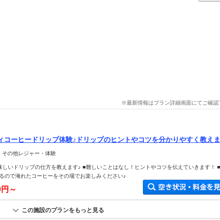
※最新情報はプラン詳細画面にてご確認
ィコーヒードリップ体験♪ドリップのヒントやコツを分かりやすく教え
＞ その他レジャー・体験
味しいドリップの仕方を教えます♪ ■難しいことはなし！ヒントやコツを伝えていきます！ 
るので淹れたコーヒーをその場でお楽しみください♪
00円～
この施設のプランをもっと見る