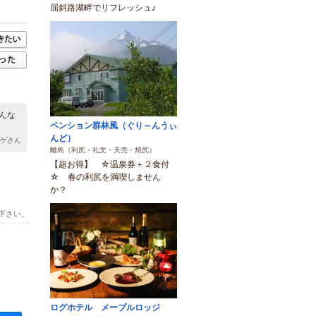
屈斜路湖畔でリフレッシュ♪
んな
ペンション群林風（ぐり～んうぃ
んど）
シゲさん
離島（利尻・礼文・天売・焼尻）
【超お得】 ☆温泉券＋２食付
☆ 春の利尻を満喫しません
か？
下さい。
ログホテル メープルロッジ