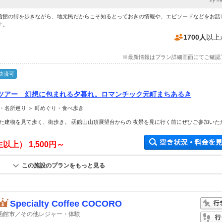
函館の街を歩きながら、地元民だからこそ知るとっておきの情報や、エピソードなどをお話
す。
1700人
以上
※最新情報はプラン詳細画面にてご確認
決済可
ツアー 幻想に包まれる夕暮れ。ロマンチック元町まちあるき
・名所巡り ＞ 町めぐり・食べ歩き
た建物を見て歩く、街歩き。 函館山山頂展望台からの 夜景を見に行く前にぜひご参加いた
生以上）
1,500円～
この施設のプランをもっと見る
Specialty Coffee COCORO
函館市／その他レジャー・体験