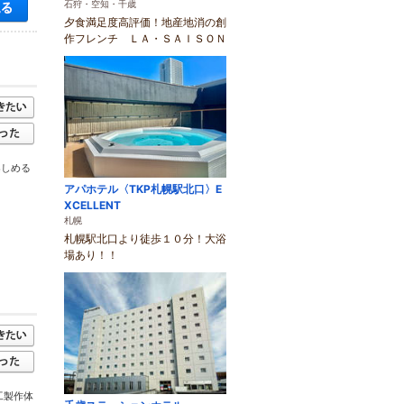
空き状況・料金を見る
石狩・空知・千歳
夕食満足度高評価！地産地消の創
作フレンチ ＬＡ・ＳＡＩＳＯＮ
楽しめる
アパホテル〈TKP札幌駅北口〉E
XCELLENT
札幌
札幌駅北口より徒歩１０分！大浴
場あり！！
工製作体