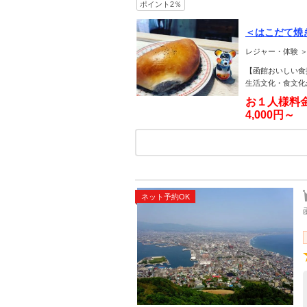
ポイント2％
＜はこだて焼
レジャー・体験 
【函館おいしい食
生活文化・食文化
お１人様料
4,000円～
ネット予約OK