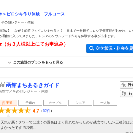
き＞ピロシキ作り体験 フルコース
＞ その他レジャー・体験
探訪♪】 なぜ？函館で＜ピロシキ作り＞？ 日本で一番最初にロシア領事館がおかれ、ロ
が函館に入って来ました。ロシアのソウルフード作りを体験する事が出来ます。
金（お３人様以上にてお申込み）
この施設のプランをもっと見る
函館まちあるきガイド
函館市／その他レジャー・体験
王道
子連れ
カップル
シニア
一人旅
4.7
（
62件
）
天気が悪くタワーでは遠くの景色はよく見れなかったのが残念でしたが 五稜郭は
よかったです 五稜郭...
by h