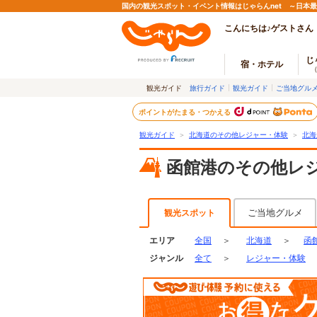
国内の観光スポット・イベント情報はじゃらんnet ～日本
こんにちは♪ゲストさん
じ
宿・ホテル
観光ガイド
旅行ガイド
観光ガイド
ご当地グル
ポイントがたまる・つかえる
観光ガイド
＞
北海道のその他レジャー・体験
＞
北海
函館港のその他レ
ご当地グルメ
観光スポット
エリア
全国
＞
北海道
＞
函
ジャンル
全て
＞
レジャー・体験