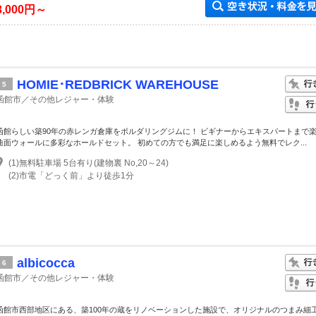
3,000円～
HOMIE･REDBRICK WAREHOUSE
5
函館市／その他レジャー・体験
函館らしい築90年の赤レンガ倉庫をボルダリングジムに！ ビギナーからエキスパートまで
曲面ウォールに多彩なホールドセット。 初めての方でも満足に楽しめるよう無料でレク...
(1)無料駐車場 5台有り(建物裏 No,20～24)
(2)市電「どっく前」より徒歩1分
albicocca
6
函館市／その他レジャー・体験
函館市西部地区にある、築100年の蔵をリノベーションした施設で、オリジナルのつまみ細