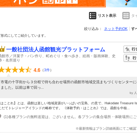
リスト表示
タ
絞り込み：
ネット予約OK
す
グ形式にしてご紹介しています。
一般社団法人函館観光プラットフォーム
函館市／洋菓子・パン作り、町めぐり・食べ歩き、絵画・版画体験、史
跡・名所巡り
4.6
（
3件
）
市電の十字街から３分程で待ち合わせ場所の函館市地域交流まちづくりセンターに
ました。以前は車で回っ...
by 
■はことれ】とは、函館は楽しい地域資源がいっぱいの宝島、の意で、Hakodate Treasure Isl
こだてトレジャーアイランドの略称です。 《体験予約・はことれ》では、函館を中核...
※最新情報はプラン詳細画面にてご確認