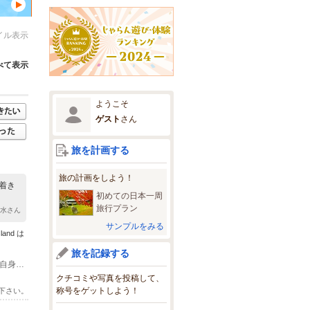
イル表示
べて表示
ようこそ
ゲスト
さん
旅を計画する
旅の計画をしよう！
着き
初めての日本一周
旅行プラン
人水さん
サンプルをみる
and は
旅を記録する
(1)各種プランの無料送迎は、ございません。各プランの集合場所・体験場所にご自身でご予約時刻に合わせご集合をお願い致します。ご予約時に、プランごとにアクセス方法をご案内致します。
クチコミや写真を投稿して、
称号をゲットしよう！
下さい。