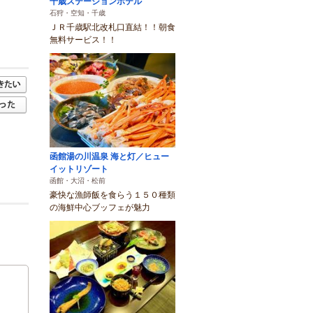
千歳ステーションホテル
石狩・空知・千歳
ＪＲ千歳駅北改札口直結！！朝食
無料サービス！！
函館湯の川温泉 海と灯／ヒュー
イットリゾート
函館・大沼・松前
豪快な漁師飯を食らう１５０種類
の海鮮中心ブッフェが魅力