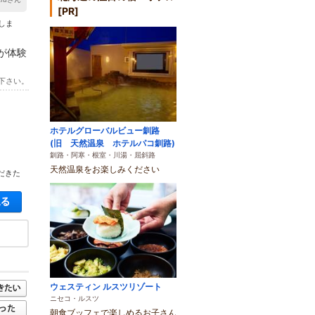
[PR]
しま
が体験
下さい。
ホテルグローバルビュー釧路
(旧 天然温泉 ホテルパコ釧路)
釧路・阿寒・根室・川湯・屈斜路
天然温泉をお楽しみください
だきた
空き状況・料金を見る
ウェスティン ルスツリゾート
ニセコ・ルスツ
朝食ブッフェで楽しめるお子さん