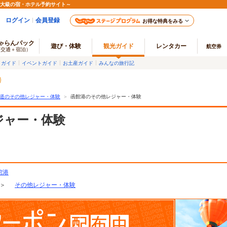
最大級の宿・ホテル予約サイト～
ログイン
会員登録
お得な特典をみる
ゃらんパック
遊び・体験
観光ガイド
レンタカー
航空券
（交通＋宿泊）
メガイド
イベントガイド
お土産ガイド
みんなの旅行記
道のその他レジャー・体験
＞
函館港のその他レジャー・体験
ジャー・体験
館港
＞
その他レジャー・体験