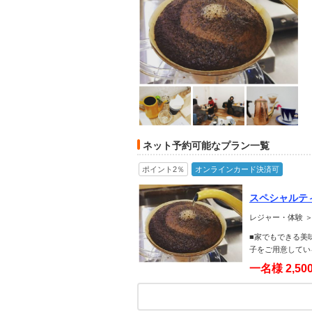
ネット予約可能なプラン一覧
ポイント2％
オンラインカード決済可
スペシャルテ
レジャー・体験 
■家でもできる美
子をご用意してい
一名様
2,5