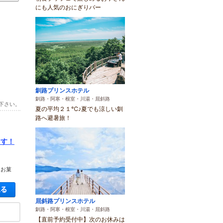
にも人気のおにぎりバー
釧路プリンスホテル
釧路・阿寒・根室・川湯・屈斜路
下さい。
夏の平均２１℃♪夏でも涼しい釧
路へ避暑旅！
ます！
■お菓
空き状況・料金を見る
屈斜路プリンスホテル
釧路・阿寒・根室・川湯・屈斜路
【直前予約受付中】次のお休みは