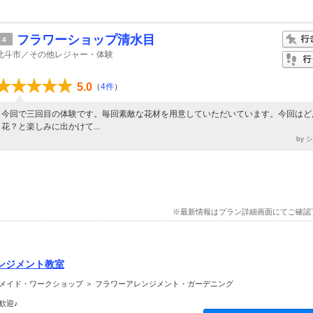
フラワーショップ清水目
4
北斗市／その他レジャー・体験
5.0
（
4件
）
今回で三回目の体験です。毎回素敵な花材を用意していただいています。今回はど
花？と楽しみに出かけて...
by 
※最新情報はプラン詳細画面にてご確認
ンジメント教室
メイド・ワークショップ ＞ フラワーアレンジメント・ガーデニング
歓迎♪