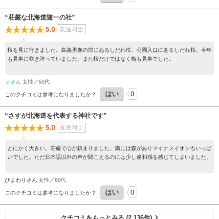
“荘厳な北海道随一の社”
5.0
友達同士
桜を見に行きました。島義勇像の前にあるしだれ桜。公園入口にあるしだれ桜。今年
も見事に咲き誇っていました。また桜だけではなく梅も見事でした。
ｃさん
女性／50代
はい
0
このクチコミは参考になりましたか？
“さすが北海道を代表する神社です”
5.0
友達同士
とにかく大きい。荘厳で心が鎮まりました。隣には森がありマイナスイオンもいっぱ
いでした。ただ日本語以外の声が聞こえるのには少し違和感を感じてしまいました。
ひまわりさん
女性／60代
はい
0
このクチコミは参考になりましたか？
クチコミをもっとみる (2,136件)