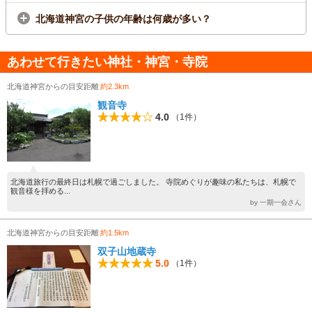
北海道神宮の子供の年齢は何歳が多い？
あわせて行きたい神社・神宮・寺院
北海道神宮からの目安距離
約2.3km
観音寺
4.0
（1件）
北海道旅行の最終日は札幌で過ごしました。 寺院めぐりが趣味の私たちは、札幌で
観音様を拝める...
by 一期一会さん
北海道神宮からの目安距離
約1.5km
双子山地蔵寺
5.0
（1件）