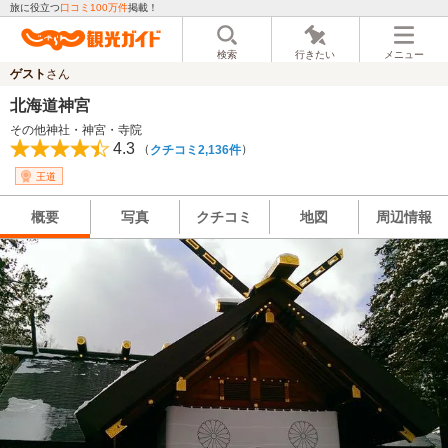
旅に役立つ
口コミ100万件
掲載！
検索
行きたい
メニュー
ゲスト
さん
北海道神宮
その他神社・神宮・寺院
4.3
（
）
クチコミ2,136件
王道
概要
写真
クチコミ
地図
周辺情報