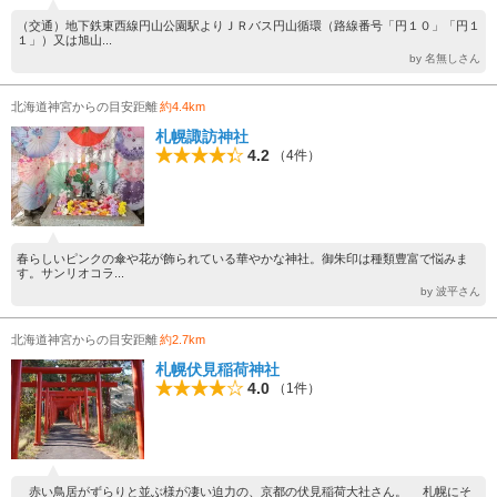
（交通）地下鉄東西線円山公園駅よりＪＲバス円山循環（路線番号「円１０」「円１
１」）又は旭山...
by 名無しさん
北海道神宮からの目安距離
約4.4km
札幌諏訪神社
4.2
（4件）
春らしいピンクの傘や花が飾られている華やかな神社。御朱印は種類豊富で悩みま
す。サンリオコラ...
by 波平さん
北海道神宮からの目安距離
約2.7km
札幌伏見稲荷神社
4.0
（1件）
赤い鳥居がずらりと並ぶ様が凄い迫力の、京都の伏見稲荷大社さん。 札幌にそ