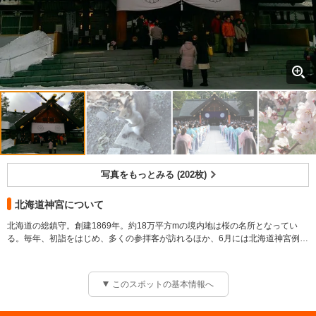
写真をもっとみる (202枚)
北海道神宮について
北海道の総鎮守。創建1869年。約18万平方mの境内地は桜の名所となってい
る。毎年、初詣をはじめ、多くの参拝客が訪れるほか、6月には北海道神宮例祭
（札幌まつり）が開かれ、お囃子にのって神輿や山車が市内を練り歩く姿が見
られる。
創建年代 １８６９年
このスポットの基本情報へ