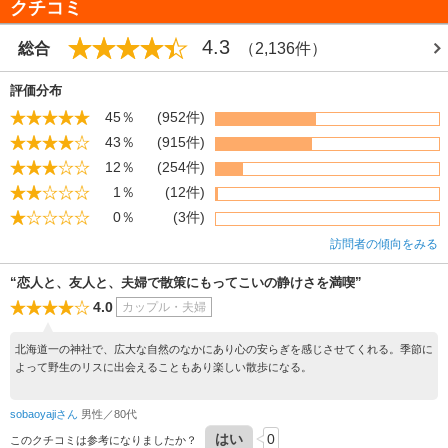
クチコミ
4.3
総合
（2,136件）
評価分布
45％
(952件)
43％
(915件)
12％
(254件)
1％
(12件)
0％
(3件)
訪問者の傾向をみる
“恋人と、友人と、夫婦で散策にもってこいの静けさを満喫”
4.0
カップル・夫婦
北海道一の神社で、広大な自然のなかにあり心の安らぎを感じさせてくれる。季節に
よって野生のリスに出会えることもあり楽しい散歩になる。
sobaoyajiさん
男性／80代
はい
0
このクチコミは参考になりましたか？