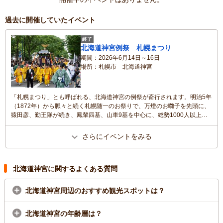
過去に開催していたイベント
終了
北海道神宮例祭 札幌まつり
期間
2026年6月14日～16日
場所
札幌市 北海道神宮
「札幌まつり」とも呼ばれる、北海道神宮の例祭が斎行されます。明治5年
（1872年）から脈々と続く札幌随一のお祭りで、万燈のお囃子を先頭に、
猿田彦、勤王隊が続き、鳳輦四基、山車9基を中心に、総勢1000人以上の
行列が、札幌の街を舞台に時代絵巻を繰り広げます。各種芸能の奉納など
も行われ、大勢の人で賑わいます。
さらにイベントをみる
北海道神宮に関するよくある質問
北海道神宮周辺のおすすめ観光スポットは？
北海道神宮の年齢層は？