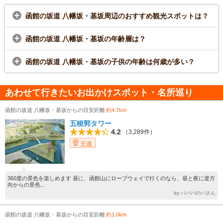
函館の坂道 八幡坂・基坂周辺のおすすめ観光スポットは？
函館の坂道 八幡坂・基坂の年齢層は？
函館の坂道 八幡坂・基坂の子供の年齢は何歳が多い？
あわせて行きたいお出かけスポット・名所巡り
函館の坂道 八幡坂・基坂からの目安距離
約4.7km
五稜郭タワー
4.2
（3,289件）
王道
360度の景色を楽しめます 昼に、函館山にロープウェイで行くのなら、昼と夜に逆方
向からの景色...
by パパパのパさん
函館の坂道 八幡坂・基坂からの目安距離
約1.0km