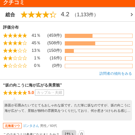
クチコミ
4.2
総合
（1,133件）
評価分布
41％
(459件)
45％
(508件)
13％
(150件)
1％
(16件)
0％
(0件)
訪問者の傾向をみる
“坂の向こうに海が広がる美景観”
5.0
カップル・夫婦
路面が石畳みたいでとてもおしゃれな坂です。ただ単に坂なのですが、坂の向こうに
海が広がって、景観が独特の雰囲気をつくりだしており、何か惹きつけられる感じで
した 昔 TVコマーシャルでのチャーミーグリーンの宣伝を思い出しました。
ゴンタさん
男性／60代
北海道ツウ
はい
0
このクチコミは参考になりましたか？