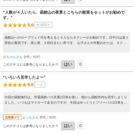
“人数が４人いたら、函館山の夜景とこちらの散策をセットがお勧めで
す。”
5.0
友達同士
函館山へのロープウェイ代を考えると４人ならタクシーがお勧めです。日中のは違う
景色が最高です。昼と夜、２回行きたい所です。 お子さんや年配のかたは、タクシ
ーの利用がよいですよ。
山ちゃんさん
女性／60代
はい
0
このクチコミは参考になりましたか？
“いろいろ見学したよー”
5.0
一人
今回の函館旅行は、市電函館バス共通1日券を使い、朝から函館市内を見学しまくり
ました、いつもはマイカーで走るのですが、今回はゆっくりとフリーパス1日券を使
い、思う存分今まで見ていなかったところもゆっくり見ることができました、函館は
毎年遊びに来ていますが、毎回毎回函館は違った表情が見れて面白く楽しいです。あ
よっちさん
男性／60代
北海道ツウ
と4～日ゆっくり函館見学をしていこうと思います。
はい
0
このクチコミは参考になりましたか？