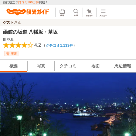
旅に役立つ
口コミ100万件
掲載！
ゲスト
さん
函館の坂道 八幡坂・基坂
町並み
4.2
（
）
クチコミ1,133件
王道
概要
写真
クチコミ
地図
周辺情報