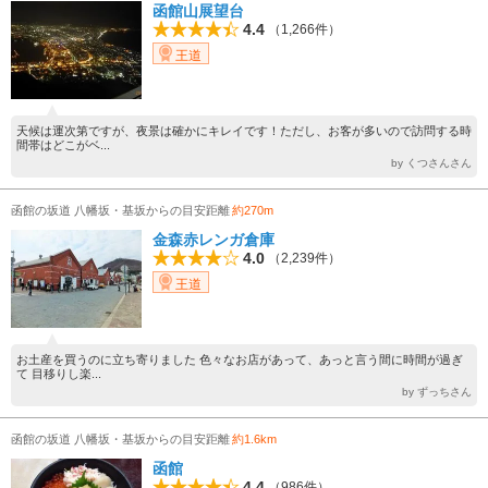
函館山展望台
4.4
（1,266件）
王道
天候は運次第ですが、夜景は確かにキレイです！ただし、お客が多いので訪問する時
間帯はどこがベ...
by くつさんさん
函館の坂道 八幡坂・基坂からの目安距離
約270m
金森赤レンガ倉庫
4.0
（2,239件）
王道
お土産を買うのに立ち寄りました 色々なお店があって、あっと言う間に時間が過ぎ
て 目移りし楽...
by ずっちさん
函館の坂道 八幡坂・基坂からの目安距離
約1.6km
函館
4.4
（986件）