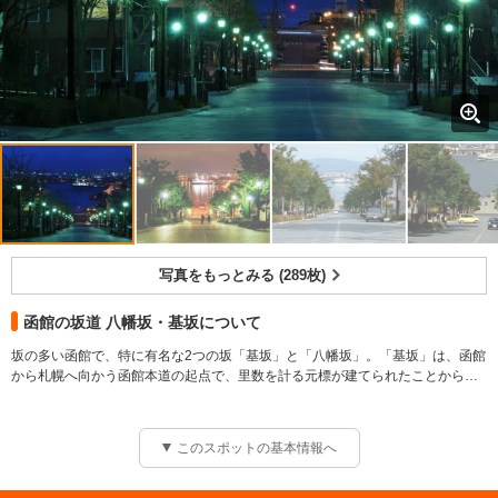
写真をもっとみる (289枚)
函館の坂道 八幡坂・基坂について
坂の多い函館で、特に有名な2つの坂「基坂」と「八幡坂」。「基坂」は、函館
から札幌へ向かう函館本道の起点で、里数を計る元標が建てられたことからそ
の名がついた。八幡坂は、昔、八幡神社があったころから、その名に「八幡」
が残った。坂の上から一直線に海まで道が続いており、一番景色がいい坂とい
われる。眺めがよいことから、CMやドラマにもよく使われる。このほか、代表
このスポットの基本情報へ
的な坂は18を数え、坂によって色々な表情を見せてくれる。