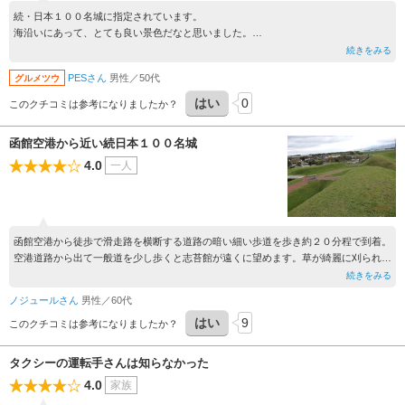
続・日本１００名城に指定されています。
海沿いにあって、とても良い景色だなと思いました。
行った日は風が強くて、ちょっと肌寒かったですけど、土塁とかを見るため散策した
続きをみる
らポカポカしてきました。
PESさん
男性／50代
グルメツウ
津軽海峡の遠景が印象的です。
はい
0
このクチコミは参考になりましたか？
函館空港から近い続日本１００名城
4.0
一人
函館空港から徒歩で滑走路を横断する道路の暗い細い歩道を歩き約２０分程で到着。
空港道路から出て一般道を少し歩くと志苔館が遠くに望めます。草が綺麗に刈られ土
塁の形状が良く分かりました。館の内部と周囲を一周。函館山が遠くに見え、津軽海
続きをみる
峡から吹く風がやや強く雲も低く垂れこみ冬が近いと感じました。滞在時間は約４０
ノジュールさん
男性／60代
分。帰りの函館空港から搭乗した飛行機が離陸直後、離陸するコースによると思いま
はい
9
すが眼下に志苔館が望めました。
このクチコミは参考になりましたか？
タクシーの運転手さんは知らなかった
4.0
家族