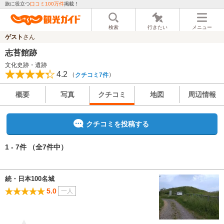
旅に役立つ
口コミ100万件
掲載！
検索
行きたい
メニュー
ゲスト
さん
志苔館跡
文化史跡・遺跡
4.2
（
）
クチコミ7件
概要
写真
クチコミ
地図
周辺情報
クチコミを投稿する
1 - 7件
（全7件中）
続・日本100名城
5.0
一人