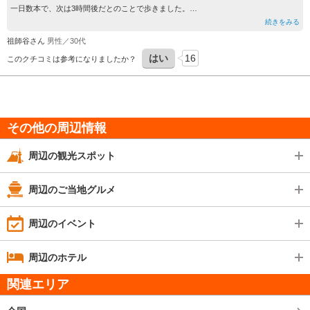
一日数本で、次は3時間後だとのことで歩きました。
（後で調べたら1時間1本はあるようなので、私が買った一日乗車券が使えるバス等
続きをみる
の
祖師谷さん
男性／30代
条件に合わせて調べて頂いたのかもしれません）
はい
16
空港googleの予測では函館空港から徒歩21分、
このクチコミは参考になりましたか？
私は歩くのがすきなので16分程でつきました。途中空港の下をトンネルでくぐるこ
とになりますが、
ちゃんとトンネル内に歩道が整備されてます。
建物等はなにも再現されてませんが館跡は丘陵で、ベンチもあるので海を眺めるには
いい場所です。
その他の周辺情報
空港からの往復時に他の通行人に誰一人として会わない程、人のいない場所ですが
折角函館市が整備しているので、興味がある歴史好きの方・空港で数時間の時間を潰
周辺の観光スポット
す必要がある人
等は是非訪問していただきたいです。
周辺のご当地グルメ
周辺のイベント
周辺のホテル
関連エリア