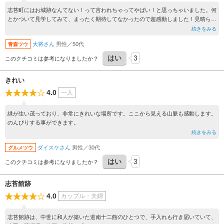
志苔町にはお城跡なんてない！って言われちゃってやばい！と思っちゃいました。何
とかついて見学してみて、まったく期待してなかったので超感動しました！見晴らし
の良いこと！！
続きをみる
大将さん
男性／50代
青森ツウ
はい
3
このクチコミは参考になりましたか？
きれい
4.0
一人
緑が生い茂っており、非常にきれいな場所です。ここから見える山脈も感動します。
のんびりする事ができます。
続きをみる
ダイスケさん
男性／30代
グルメツウ
はい
3
このクチコミは参考になりましたか？
志苔館跡
4.0
カップル・夫婦
志苔館跡は、中世に和人が築いた道南十二館のひとつで、手入れも行き届いていて、