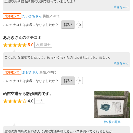
土塁や薬研堀も綺麗な状態で残っていましたよ！
続きをみる
だいきちさん
男性／20代
北海道ツウ
はい
2
このクチコミは参考になりましたか？
あおきさんのクチコミ
5.0
友達同士
こうだいな敷地でしたねえ。めちゃくちゃたのしめましたよお。美しい。
続きをみる
あおきさん
男性／60代
北海道ツウ
はい
6
このクチコミは参考になりましたか？
函館空港から散歩圏内です。
4.0
一人
他2枚の写真
空港の案内所のお姉さんに訪問方法を尋ねるとバスを調べてくれましたが