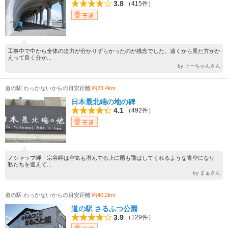
3.8
（415件）
王道
工事中で中から全体の迫力が分かりずらかったのが残念でした。遠くから見た方がか
えって良く分か...
by ヒーちゃんさん
道の駅 わっかないからの目安距離
約23.4km
日本最北端の地の碑
4.1
（492件）
王道
ノシャップ岬 宗谷岬は空気も澄んでる上に雨も飛ばしてくれるような青空になり
私たちを迎えて...
by まぁさん
道の駅 わっかないからの目安距離
約40.2km
道の駅 さるふつ公園
3.9
（129件）