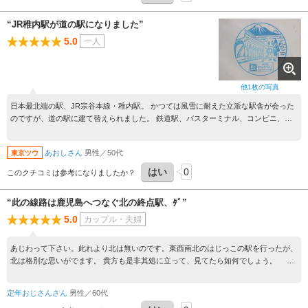
“JR稚内駅が道の駅になりました”
5.0
一人
他
1
枚の写真
日本最北端の駅、JR宗谷本線・稚内駅。 かつては風雪に耐えた立派な駅舎が会った
のですが、道の駅に建て替えられました。 鉄道駅、バスターミナル、コンビニ、お
土産物店、食堂などがそろい、wifiも使え、旅行者には便利になりました。
あおしさん
男性／50代
東京ツウ
はい
0
このクチコミは参考になりましたか？
“此の線路は鹿児島へつなぐ北の終点駅、ﾀﾞ”
5.0
カップル・夫婦
あじわって下さい。此れより北は無いのです。東西南北のはじっこの駅を行ったが、
北は格別な思いがでます。 貴方も是非其処に立って、見てたら如何でしょう。 北
海道の御土産屋は西日本と違い、殆ど在りません。此処は揃っていますが、買いすぎ
ないように。 妻（６３歳）はあれって思うほど買っています。 ベンチが有り、セコ
定年おじさんさん
男性／60代
マで買った弁当を食べている人も見ました。