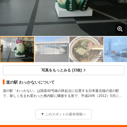
写真をもっとみる (33枚)
道の駅 わっかないについて
道の駅「わっかない」は国道40号線の終起点に位置する日本最北端の道の駅
で、新しく生まれ変わった稚内駅に隣接する形で、平成24年（2012）5月に北
海道で114番目の道の駅として誕生しました。
道路情報や災害・気象情報などタッチパネルで確認できる情報端末、24時間利
用可能なトイレなどが設置されています。
このスポットの基本情報へ
開館
観光案内
観光情報コーナー