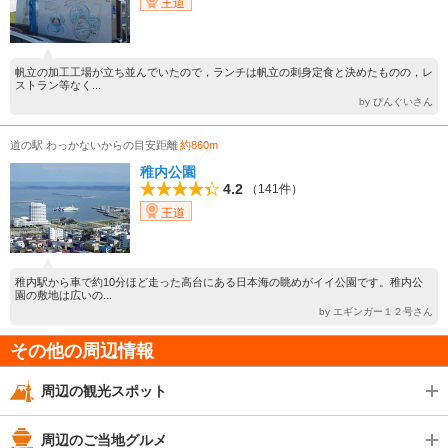
王道
帆立の加工工場が立ち並んでいたので，ランチは帆立の刺身定食と決めたものの，レ
ストラン等なく...
by ぴんぐいさん
道の駅 わっかないからの目安距離
約860m
稚内公園
4.2
（141件）
王道
稚内駅から車で約10分ほど走った高台にある日本海の眺めがイイ公園です。稚内公
園の敷地は広いの...
by エギンガー１２号さん
その他の周辺情報
周辺の観光スポット
周辺のご当地グルメ