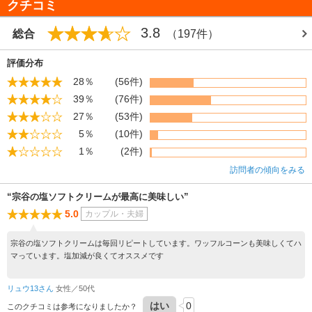
クチコミ
無料休憩コーナー
3.8
総合
（197件）
評価分布
28％
(56件)
39％
(76件)
27％
(53件)
5％
(10件)
1％
(2件)
訪問者の傾向をみる
“宗谷の塩ソフトクリームが最高に美味しい”
5.0
カップル・夫婦
宗谷の塩ソフトクリームは毎回リピートしています。ワッフルコーンも美味しくてハ
マっています。塩加減が良くてオススメです
リュウ13さん
女性／50代
はい
0
このクチコミは参考になりましたか？