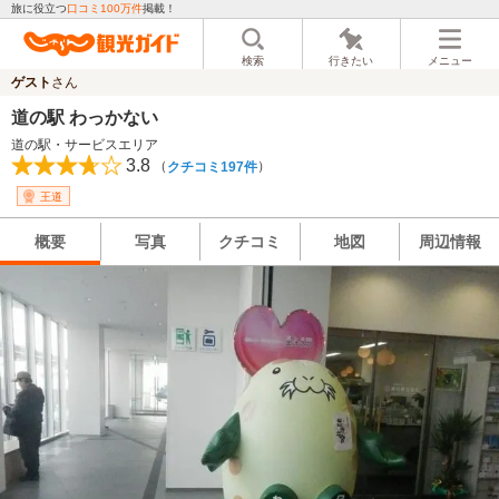
旅に役立つ
口コミ100万件
掲載！
検索
行きたい
メニュー
ゲスト
さん
道の駅 わっかない
道の駅・サービスエリア
3.8
（
）
クチコミ197件
王道
概要
写真
クチコミ
地図
周辺情報