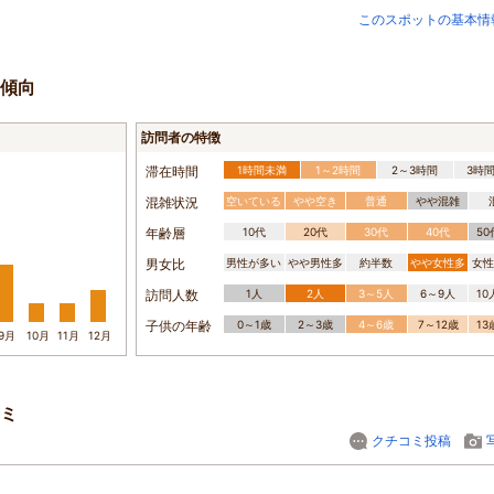
このスポットの基本情
傾向
訪問者の特徴
滞在時間
1時間未満
1～2時間
2～3時間
3時
混雑状況
空いている
やや空き
普通
やや混雑
年齢層
10代
20代
30代
40代
5
男女比
男性が多い
やや男性多
約半数
やや女性多
女性
訪問人数
1人
2人
3～5人
6～9人
1
子供の年齢
0～1歳
2～3歳
4～6歳
7～12歳
1
9月
10月
11月
12月
ミ
クチコミ投稿