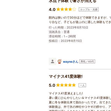
氷点下体験で暑さが消える
4.0
カップル・夫婦
館内は狭いので30分ほどで体験できますが、
り台など、子どもが遊ぶのに適した体験もで
行った時期：2023年8月10日
混雑具合：普通
滞在時間：1～2時間
投稿日：2023年8月15日
wayneさん
男性／40代
マイナス41度体験!
5.0
一人
マイナス41度凍えました!
暑い夏にひんやりしたい＆マイナス41度体験
夏に冬を体験出来て面白かったです。出てき
体験後は、外で氷の神社やコヤギの餌やり、