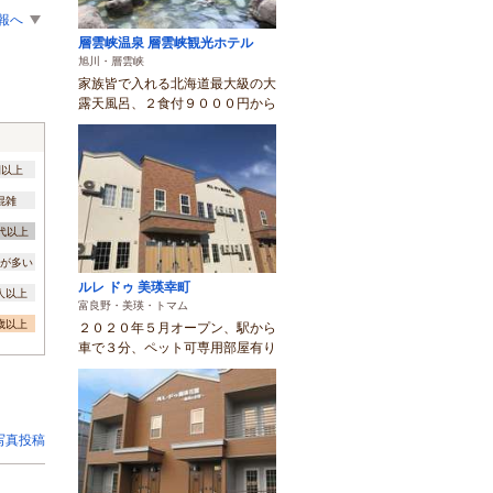
報へ
層雲峡温泉 層雲峡観光ホテル
旭川・層雲峡
家族皆で入れる北海道最大級の大
露天風呂、２食付９０００円から
間以上
混雑
0代以上
が多い
ルレ ドゥ 美瑛幸町
0人以上
富良野・美瑛・トマム
3歳以上
２０２０年５月オープン、駅から
車で３分、ペット可専用部屋有り
写真投稿