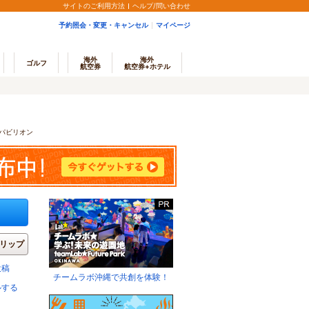
サイトのご利用方法
ヘルプ/問い合わせ
予約照会・変更・キャンセル
マイページ
海外
海外
ゴルフ
航空券
航空券+ホテル
パビリオン
リップ
投稿
チームラボ沖縄で共創を体験！
ルする