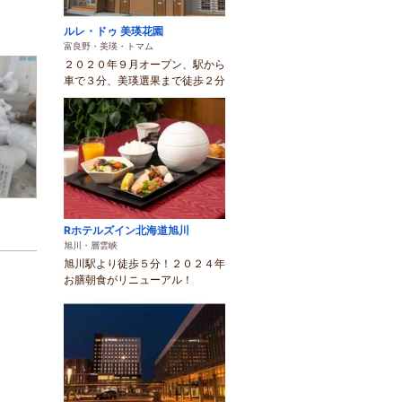
ルレ・ドゥ 美瑛花園
富良野・美瑛・トマム
２０２０年９月オープン、駅から
車で３分、美瑛選果まで徒歩２分
Rホテルズイン北海道旭川
旭川・層雲峡
旭川駅より徒歩５分！２０２４年
お膳朝食がリニューアル！