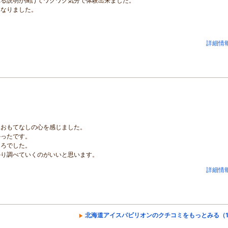
れる説明が聞けてワクワク気分で体験出来ました。
になりました。
。
詳細情
くおもてなしの心を感じました。
かったです。
ころでした。
かり調べていくのがいいと思います。
詳細情
北海道アイスパビリオンのクチコミをもっとみる（1