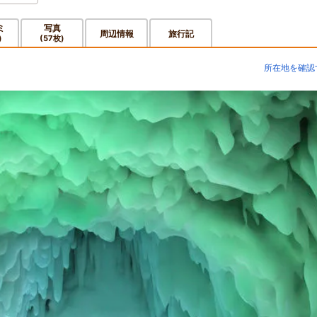
ミ
写真
周辺情報
旅行記
)
(57枚)
所在地を確認