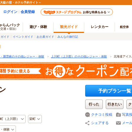
最大級の宿・ホテル予約サイト～
ログイン
会員登録
お得な特典をみる
ゃらんパック
遊び・体験
観光ガイド
レンタカー
航空券
（交通＋宿泊）
メガイド
イベントガイド
お土産ガイド
みんなの旅行記
・層雲峡のその他レジャー・体験
＞
上川町（上川郡）のその他レジャー・体験
＞
北海道アイス
ン
予約プラン一覧
行った
行きたい
ク
クチコミ投稿
写真
町（上川郡）
栄町
シェアする
メー
・体験