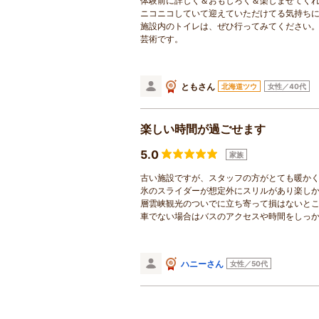
体験前に詳しく＆おもしろく＆楽しませてく
ニコニコしていて迎えていただけてる気持ち
施設内のトイレは、ぜひ行ってみてください
芸術です。
ともさん
北海道ツウ
女性／40代
楽しい時間が過ごせます
5.0
家族
古い施設ですが、スタッフの方がとても暖か
氷のスライダーが想定外にスリルがあり楽し
層雲峡観光のついでに立ち寄って損はないと
車でない場合はバスのアクセスや時間をしっ
ハニーさん
女性／50代