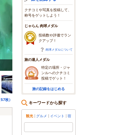
クチコミや写真を投稿して、
称号をゲットしよう！
じゃらん 肉球メダル
投稿数や評価でラン
クアップ！
肉球メダルについて
旅の達人メダル
大好評。アイススライダー（有料）開始しました。
特定の場所・ジャ
ンルへのクチコミ
投稿でゲット！
旅の記録をはじめる
57枚）
キーワードから探す
観光
グルメ
イベント
宿