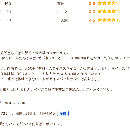
3.6
14％
友達
4.0
1％
シニア
4.5
1％
一人旅
る施設としては世界初で最大級のスケールです。
に保たれ、私たちが自然の法則にのっとって、40年の歳月をかけて制作し,オンリー
ます。館内では、大好評（有料）のアイススライダーが出来ます。また、マイナス4
々な体験型パビリオンとしても魅力たっぷりの施設となっています。
モノ、他では体験できないコトがアイスパビリオンにはあります。
情報とは限りません。必ずご自身で事前にご確認の上、ご利用ください。
：9:00～17:00
-1733 北海道上川郡上川町栄町40
地図
上川駅からバスで5分バスおりば（ポンモシリ）