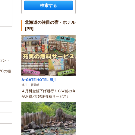
検索する
北海道の注目の宿・ホテル
[PR]
ワン・
1℃の極
A-GATE HOTEL 旭川
旭川・層雲峡
４月料金値下げ断行！ＧＷ前の今
がお得♪大好評各種サービス♪