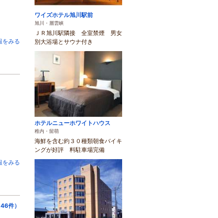
ワイズホテル旭川駅前
旭川・層雲峡
ＪＲ旭川駅隣接 全室禁煙 男女
報をみる
別大浴場とサウナ付き
ホテルニューホワイトハウス
稚内・留萌
海鮮を含む約３０種類朝食バイキ
ングが好評 料駐車場完備
報をみる
46件）