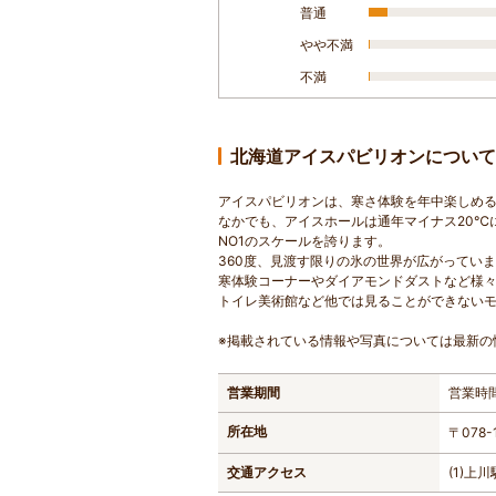
普通
やや不満
不満
北海道アイスパビリオンについて
アイスパビリオンは、寒さ体験を年中楽しめ
なかでも、アイスホールは通年マイナス20℃
NO1のスケールを誇ります。
360度、見渡す限りの氷の世界が広がってい
寒体験コーナーやダイアモンドダストなど様
トイレ美術館など他では見ることができない
※掲載されている情報や写真については最新の
営業期間
営業時間
所在地
〒078
交通アクセス
(1)