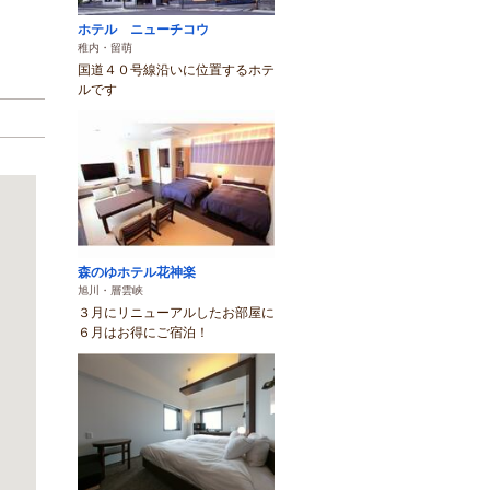
ホテル ニューチコウ
稚内・留萌
国道４０号線沿いに位置するホテ
ルです
森のゆホテル花神楽
旭川・層雲峡
３月にリニューアルしたお部屋に
６月はお得にご宿泊！