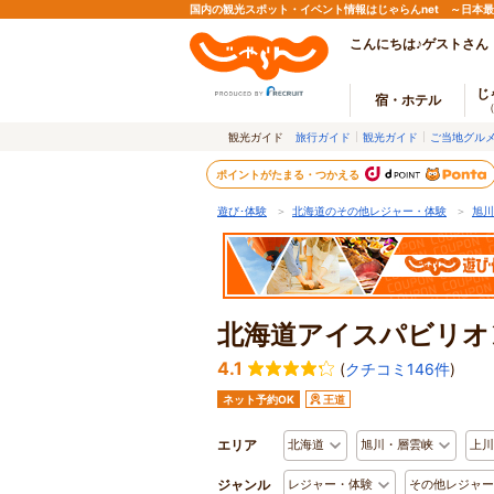
国内の観光スポット・イベント情報はじゃらんnet ～日本
こんにちは♪ゲストさん
じ
宿・ホテル
観光ガイド
旅行ガイド
観光ガイド
ご当地グル
ポイントがたまる・つかえる
遊び･体験
＞
北海道のその他レジャー・体験
＞
旭川
北海道アイスパビリオ
4.1
(
クチコミ146件
)
ネット予約OK
王道
エリア
北海道
旭川・層雲峡
上川
ジャンル
レジャー・体験
その他レジャー