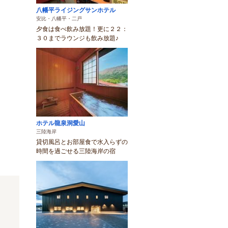
八幡平ライジングサンホテル
安比・八幡平・二戸
夕食は食べ飲み放題！更に２２：
３０までラウンジも飲み放題♪
ホテル龍泉洞愛山
三陸海岸
貸切風呂とお部屋食で水入らずの
時間を過ごせる三陸海岸の宿