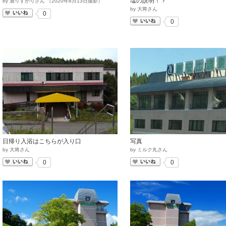
塩の説明！？
by
通りすがりさん
（
2020
年
8
月
13
日撮影）
by
大将さん
いいね
0
いいね
0
日帰り入浴はこちらが入り口
写真
by
大将さん
by
ミルク丸さん
いいね
いいね
0
0