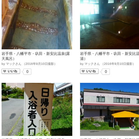
岩手県・八幡平市・叺田・新安比温泉(露
岩手県・八幡平市・叺田・新安比温
天風呂）
湯）
by
マックさん
（
2016
年
9
月
10
日撮影）
by
マックさん
（
2016
年
9
月
10
日撮影）
いいね
いいね
0
0