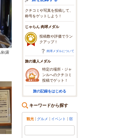
クチコミや写真を投稿して、
称号をゲットしよう！
じゃらん 肉球メダル
投稿数や評価でラン
クアップ！
肉球メダルについて
泉(露
旅の達人メダル
特定の場所・ジャ
ンルへのクチコミ
投稿でゲット！
旅の記録をはじめる
キーワードから探す
観光
グルメ
イベント
宿