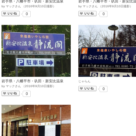
岩手県・八幡平市・叺田・新安比温泉
岩手県・八幡平市・叺田・新安比
by
マックさん
（
2016
年
9
月
10
日撮影）
by
マックさん
（
2016
年
9
月
10
日撮影）
いいね
いいね
0
0
岩手県・八幡平市・叺田・新安比温泉
じゃらん
by
マックさん
（
2016
年
9
月
10
日撮影）
いいね
0
いいね
0