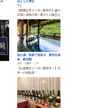
温泉
ゆとりろ雫石
雫石
【開業記念クーポン配布中】森の
広場と温熱の宿／愛犬との旅行も
塩の湯 笑顔で若返る 新安比温
泉 静流閣
安比・八幡平・二戸
【お盆限定クーポン配布中！】日
本一の強塩泉！