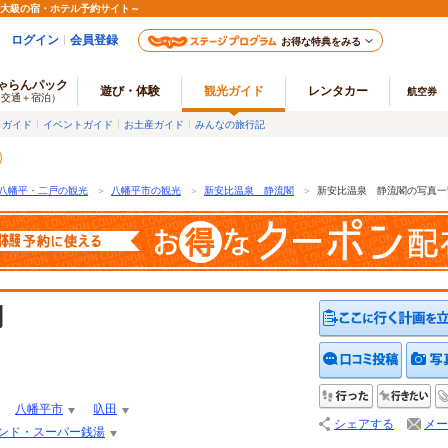
最大級の宿・ホテル予約サイト～
ログイン
会員登録
お得な特典をみる
ゃらんパック
遊び・体験
観光ガイド
レンタカー
航空券
（交通＋宿泊）
メガイド
イベントガイド
お土産ガイド
みんなの旅行記
八幡平・二戸の観光
＞
八幡平市の観光
＞
新安比温泉 静流閣
＞
新安比温泉 静流閣の写真一
閣
クチコ
行った
行
八幡平市
叺田
シェアする
メー
ンド・スーパー銭湯