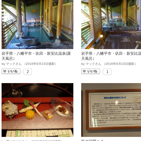
岩手県・八幡平市・叺田・新安比温泉(露
岩手県・八幡平市・叺田・新安比温
天風呂）
天風呂）
by
マックさん
（
2016
年
9
月
10
日撮影）
by
マックさん
（
2016
年
9
月
10
日撮影）
いいね
いいね
2
1