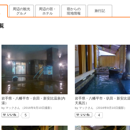
周辺の観光
周辺の宿・
宿からの
旅行記
グルメ
ホテル
現地情報
)
覧
岩手県・八幡平市・叺田・新安比温泉(内
岩手県・八幡平市・叺田・新安比温
湯）
天風呂）
by
マックさん
（
2016
年
9
月
10
日撮影）
by
マックさん
（
2016
年
9
月
10
日撮影）
いいね
いいね
5
4