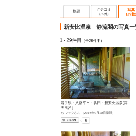
クチコミ
写真
概要
(35件)
(29枚
新安比温泉 静流閣の写真一
1 - 29件目
（全29件中）
岩手県・八幡平市・叺田・新安比温泉(露
天風呂）
by
マックさん
（
2016
年
9
月
10
日撮影）
いいね
6