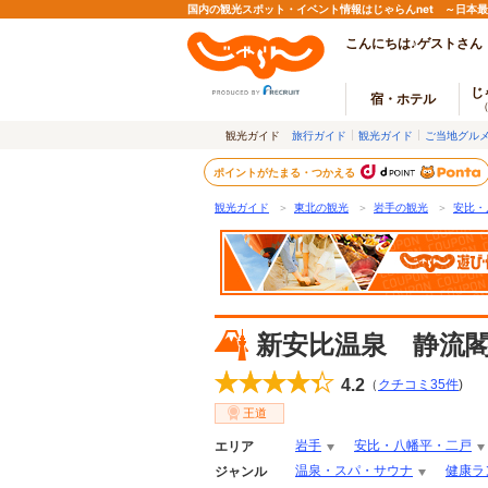
国内の観光スポット・イベント情報はじゃらんnet ～日本
こんにちは♪ゲストさん
じ
宿・ホテル
観光ガイド
旅行ガイド
観光ガイド
ご当地グル
ポイントがたまる・つかえる
観光ガイド
＞
東北の観光
＞
岩手の観光
＞
安比・
新安比温泉 静流
4.2
（
クチコミ
35
件
)
王道
岩手
安比・八幡平・二戸
エリア
温泉・スパ・サウナ
健康ラ
ジャンル