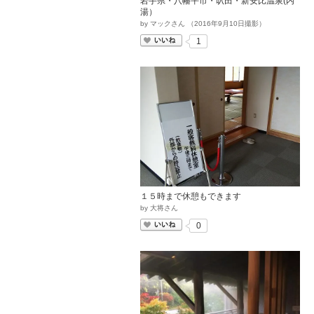
岩手県・八幡平市・叺田・新安比温泉(内
湯）
by
マックさん
（
2016
年
9
月
10
日撮影）
いいね
1
１５時まで休憩もできます
by
大将さん
いいね
0