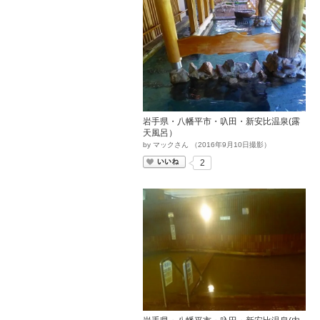
岩手県・八幡平市・叺田・新安比温泉(露
天風呂）
by
マックさん
（
2016
年
9
月
10
日撮影）
いいね
2