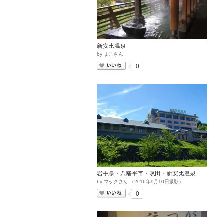
新安比温泉
by
まこさん
いいね
0
岩手県・八幡平市・叺田・新安比温泉
by
マックさん
（
2016
年
9
月
10
日撮影）
いいね
0