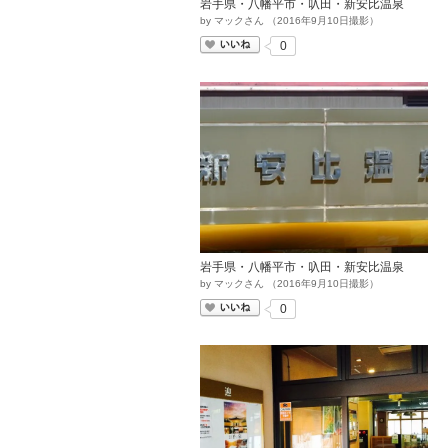
岩手県・八幡平市・叺田・新安比温泉
by
マックさん
（
2016
年
9
月
10
日撮影）
いいね
0
岩手県・八幡平市・叺田・新安比温泉
by
マックさん
（
2016
年
9
月
10
日撮影）
いいね
0