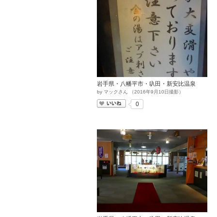
岩手県・八幡平市・叺田・新安比温泉
by
マックさん
（
2016
年
9
月
10
日撮影）
いいね
0