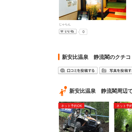
じゃらん
いいね
0
新安比温泉 静流閣のクチコ
新安比温泉 静流閣周辺
ネット予約OK
ネット予約