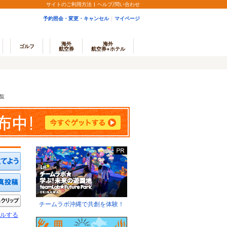
サイトのご利用方法
ヘルプ/問い合わせ
予約照会・変更・キャンセル
マイページ
海外
海外
ゴルフ
航空券
航空券+ホテル
覧
ミを投稿する
写真を投稿する
きたい
クリップ
チームラボ沖縄で共創を体験！
ルする