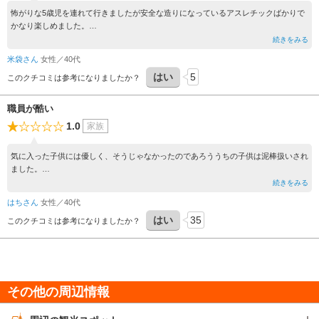
怖がりな5歳児を連れて行きましたが安全な造りになっているアスレチックばかりで
かなり楽しめました。
他にも工作ルーム、ままごとキッチンブース、絵本スペース、木製電車レールブース
続きをみる
とそれぞれに複数用されており、広々とした館内でゆったり遊べました。
米袋さん
女性／40代
歩けない1歳児も専用の赤ちゃんコーナーがあるため楽しめます。館内ベビーカー、
はい
5
オムツ替え、トイレと施設も充実。スタッフさんが親切な対応で、子供とも遊んでく
このクチコミは参考になりましたか？
れて助かりました。
職員が酷い
1.0
家族
気に入った子供には優しく、そうじゃなかったのであろううちの子供は泥棒扱いされ
ました。
揉めるのも嫌なので帰ってきましたが、子供には可愛そうな思いをさせました。
続きをみる
二度と行きません。
はちさん
女性／40代
はい
35
このクチコミは参考になりましたか？
その他の周辺情報