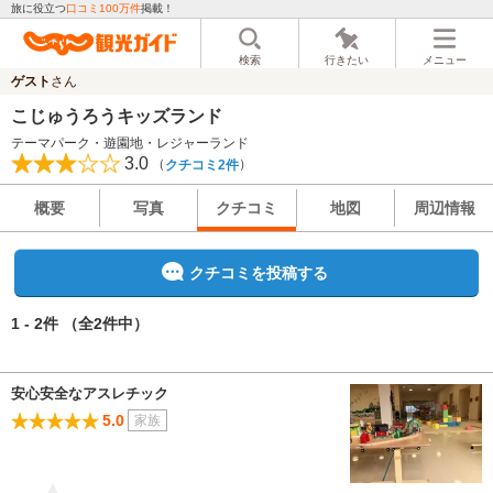
旅に役立つ
口コミ100万件
掲載！
検索
行きたい
メニュー
ゲスト
さん
こじゅうろうキッズランド
テーマパーク・遊園地・レジャーランド
3.0
（
）
クチコミ2件
概要
写真
クチコミ
地図
周辺情報
クチコミを投稿する
1 - 2件
（全2件中）
安心安全なアスレチック
5.0
家族