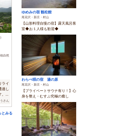
ゆめみの宿 観松館
尾花沢・新庄・村山
【山形料理自慢の宿】露天風呂客
室◆お１人様も歓迎◆
)
他自然
わらべ唄の宿 湯の原
りライ
尾花沢・新庄・村山
通過し
【プライベートサウナ有り！】心
す。土
身を整え・むすぶ究極の癒し
ろうさん
っとみる