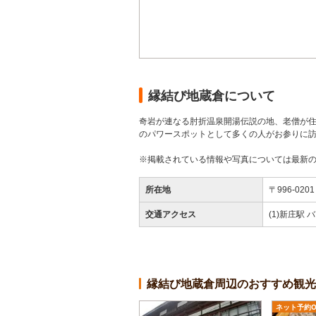
縁結び地蔵倉について
奇岩が連なる肘折温泉開湯伝説の地、老僧が
のパワースポットとして多くの人がお参りに訪
※掲載されている情報や写真については最新
所在地
〒996-0
交通アクセス
(1)新庄駅 バ
縁結び地蔵倉周辺のおすすめ観光
ネット予約O