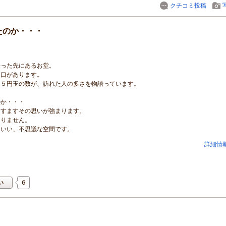
クチコミ投稿
たのか・・・
登った先にあるお堂。
り口があります。
た５円玉の数が、訪れた人の多さを物語っています。
のか・・・
ますますその思いが強まります。
ありません。
といい、不思議な空間です。
詳細情
6
い