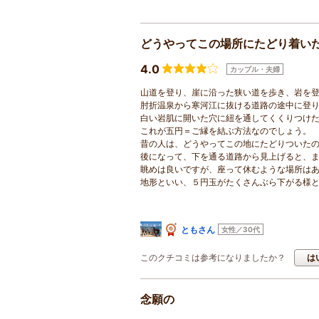
どうやってこの場所にたどり着い
4.0
カップル・夫婦
山道を登り、崖に沿った狭い道を歩き、岩を
肘折温泉から寒河江に抜ける道路の途中に登
白い岩肌に開いた穴に紐を通してくくりつけ
これが五円＝ご縁を結ぶ方法なのでしょう。
昔の人は、どうやってこの地にたどりついた
後になって、下を通る道路から見上げると、
眺めは良いですが、座って休むような場所は
地形といい、５円玉がたくさんぶら下がる様
ともさん
女性／30代
このクチコミは参考になりましたか？
は
念願の