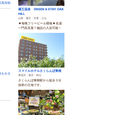
写真投稿
蔵王温泉 ONSEN & STAY OAK
HILL
山形・蔵王・天童・上山
★毎晩フリービール開催★名湯
一門高見屋７施設の入浴可能！
スマイルホテルさくらんぼ東根
報をみる
尾花沢・新庄・村山
さくらんぼ東根駅から徒歩３分
抜群の立地です。