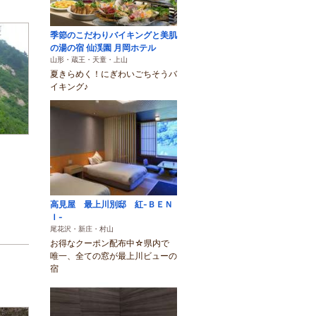
季節のこだわりバイキングと美肌
の湯の宿 仙渓園 月岡ホテル
山形・蔵王・天童・上山
夏きらめく！にぎわいごちそうバ
イキング♪
高見屋 最上川別邸 紅-ＢＥＮ
Ｉ-
尾花沢・新庄・村山
お得なクーポン配布中☆県内で
唯一、全ての窓が最上川ビューの
宿