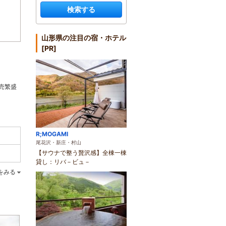
検索する
山形県の注目の宿・ホテル
[PR]
売繁盛
R;MOGAMI
尾花沢・新庄・村山
【サウナで整う贅沢感】全棟一棟
貸し：リバ－ビュ－
をみる