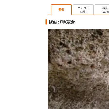
クチコミ
写真
概要
(3件)
(11枚)
縁結び地蔵倉