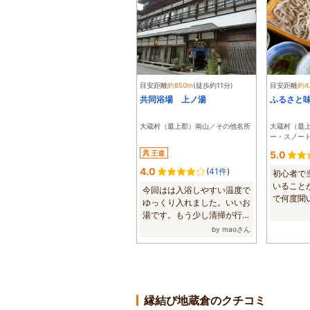
目安距離
約850m
(徒歩約11分)
目安距離
約4
共同浴場 上ノ湯
ふるさと
大蔵村（最上郡）南山／その他名所
大蔵村（最
ー・スノー
王道
5.0
4.0
(
41件
)
初心者で
いること
今回はは入浴しやすい温度で
で何度聞
ゆっくり入れました。いいお
優しく対応し
湯です。もう少し清掃が行き
届いていれば...
by maoさん
縁結び地蔵倉のクチコミ