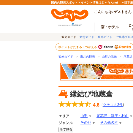
国内の観光スポット・イベント情報はじゃらんnet ～日本
こんにちは♪ゲストさん
じ
宿・ホテル
観光ガイド
旅行ガイド
観光ガイド
ご当地グル
ポイントがたまる・つかえる
観光ガイド
＞
東北の観光
＞
山形の観光
＞
尾花沢
縁結び地蔵倉
4.6
（
クチコミ
3
件
)
山形
尾花沢・新庄・村山
エリア
その他
その他名所
ジャンル