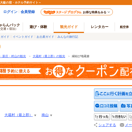
最大級の宿・ホテル予約サイト～
ログイン
会員登録
お得な特典をみる
ゃらんパック
遊び・体験
観光ガイド
レンタカー
航空券
（交通＋宿泊）
メガイド
イベントガイド
お土産ガイド
みんなの旅行記
・新庄・村山の観光
＞
大蔵村（最上郡）の観光
＞
縁結び地蔵倉
クチコ
大蔵村（最上郡）
南山
行った
行
シェアする
メー