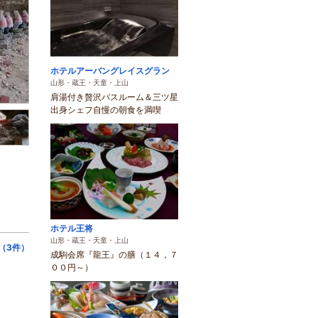
ホテルアーバングレイスグラン
山形・蔵王・天童・上山
肩湯付き贅沢バスルーム＆三ツ星
出身シェフ自慢の朝食を満喫
ホテル王将
山形・蔵王・天童・上山
（3件）
成駒会席『龍王』の膳（１４，７
００円～）