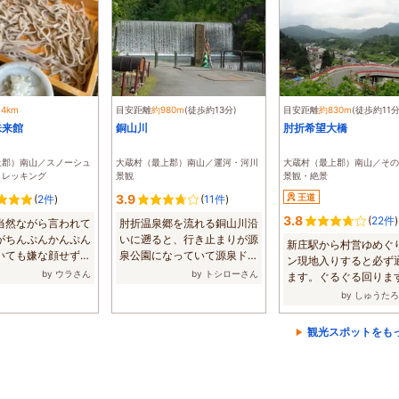
.4km
目安距離
約980m
(徒歩約13分)
目安距離
約830m
(徒歩約11分
味来館
銅山川
肘折希望大橋
上郡）南山／スノーシュ
大蔵村（最上郡）南山／運河・河川
大蔵村（最上郡）南山／その
トレッキング
景観
景観・絶景
3.9
王道
(
2件
)
(
11件
)
3.8
(
22件
)
当然ながら言われて
肘折温泉郷を流れる銅山川沿
がちんぷんかんぷん
いに遡ると、行き止まりが源
新庄駅から村営ゆめぐ
いても嫌な顔せずに
泉公園になっていて源泉ドー
ン現地入りすると必ず
...
ム等が在りま...
by ウラさん
by トシローさん
ます。ぐるぐる回りま
砂崩れをきっ...
by しゅうた
観光スポットをも