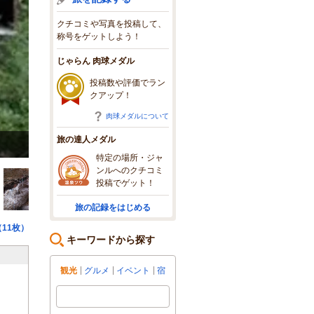
クチコミや写真を投稿して、
称号をゲットしよう！
じゃらん 肉球メダル
投稿数や評価でラン
クアップ！
肉球メダルについて
旅の達人メダル
地蔵倉
特定の場所・ジャ
ンルへのクチコミ
投稿でゲット！
旅の記録をはじめる
11枚）
キーワードから探す
観光
グルメ
イベント
宿