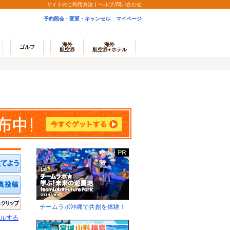
サイトのご利用方法
ヘルプ/問い合わせ
予約照会・変更・キャンセル
マイページ
海外
海外
ゴルフ
航空券
航空券+ホテル
ミを投稿する
写真を投稿する
きたい
クリップ
チームラボ沖縄で共創を体験！
ルする