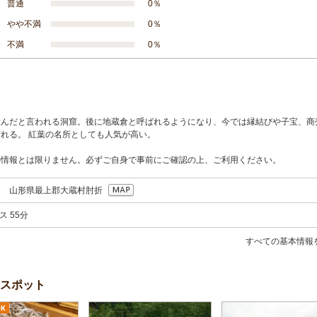
普通
0％
やや不満
0％
不満
0％
住んだと言われる洞窟。後に地蔵倉と呼ばれるようになり、今では縁結びや子宝、商
れる。 紅葉の名所としても人気が高い。
の情報とは限りません。必ずご自身で事前にご確認の上、ご利用ください。
201 山形県最上郡大蔵村肘折
ス 55分
すべての基本情報
スポット
K