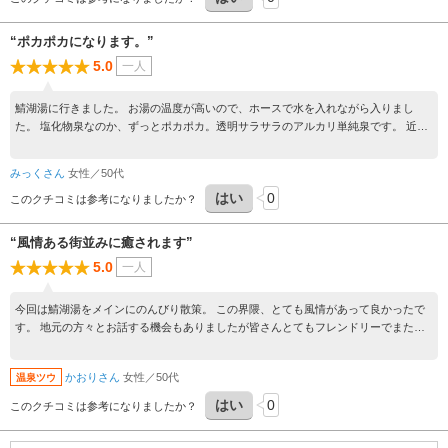
“ポカポカになります。”
5.0
一人
鯖湖湯に行きました。 お湯の温度が高いので、ホースで水を入れながら入りまし
た。 塩化物泉なのか、ずっとポカポカ。透明サラサラのアルカリ単純泉です。 近く
で足湯もできて、これもサイコーでした。 街の散策も楽しかったです。
みっくさん
女性／50代
はい
0
このクチコミは参考になりましたか？
“風情ある街並みに癒されます”
5.0
一人
今回は鯖湖湯をメインにのんびり散策。 この界隈、とても風情があって良かったで
す。 地元の方々とお話する機会もありましたが皆さんとてもフレンドリーでまた来
てね～、遠くからありがとうねとニコニコ。 共同湯巡りに宿の温泉巡り。 なかなか
楽しめますよ～！
かおりさん
女性／50代
温泉ツウ
はい
0
このクチコミは参考になりましたか？