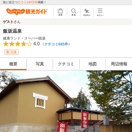
旅に役立つ
口コミ100万件
掲載！
ゲスト
さん
飯坂温泉
健康ランド・スーパー銭湯
4.0
（
）
クチコミ685件
王道
概要
写真
クチコミ
地図
周辺情報