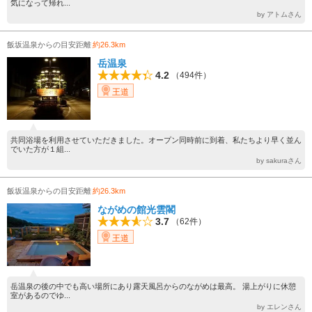
気になって帰れ...
by アトムさん
飯坂温泉からの目安距離
約26.3km
岳温泉
4.2
（494件）
王道
共同浴場を利用させていただきました。オープン同時前に到着、私たちより早く並ん
でいた方が１組...
by sakuraさん
飯坂温泉からの目安距離
約26.3km
ながめの館光雲閣
3.7
（62件）
王道
岳温泉の後の中でも高い場所にあり露天風呂からのながめは最高。 湯上がりに休憩
室があるのでゆ...
by エレンさん