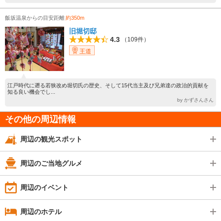
飯坂温泉からの目安距離
約350m
旧堀切邸
4.3
（109件）
王道
江戸時代に遡る若狭改め堀切氏の歴史、そして15代当主及び兄弟達の政治的貢献を
知る良い機会でし...
by かずさんさん
その他の周辺情報
周辺の観光スポット
周辺のご当地グルメ
周辺のイベント
周辺のホテル