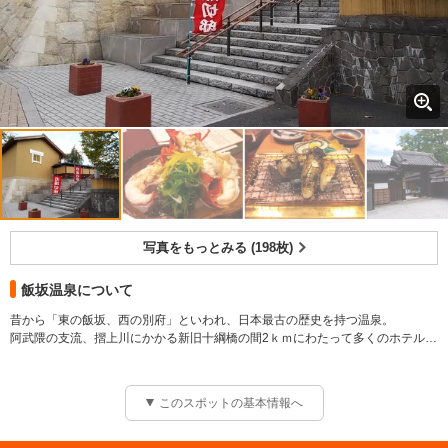
写真をもっとみる (198枚)
飯坂温泉について
昔から「東の飯坂、西の別府」といわれ、日本最古の歴史を持つ温泉。
阿武隈の支流、摺上川にかかる新旧十綱橋の間2ｋｍにわたって多くのホテル・
旅館が両岸に立ち並ぶ。近代的な高層ホテルあり、格式高い日本旅館や落着い
た小旅館のほかに、伝統の共同浴場もある。街の中心部には、「奥の細道」の
行脚中に滞在した芭蕉の碑があり、また、舘ノ山には義経ゆかりの佐藤一族が
このスポットの基本情報へ
居を構え、福島県一帯を統治していた大鳥城跡もある。
◎共同浴場 摺上川の両側に近代的な宿が立ち並ぶ観楽温泉・飯坂。飯坂温泉
発祥の鯖湖湯をはじめ9カ所の共同浴場が町中に点在し、町民生活に欠かせぬ存