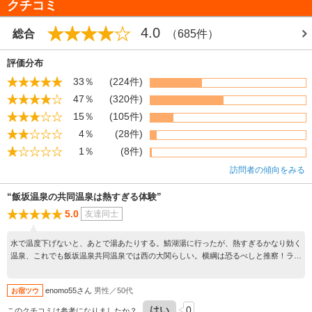
クチコミ
在。
・鯖湖湯 日本武尊が入ったといわれるのがこの湯。飯坂で最も古く、昔は
4.0
総合
（685件）
「佐波子」の字があてられていたという。建物は唐様の屋根に湯気抜きの小屋
をのせ、くすんだ木の色がかえってレトロっぽく落ちついている。浴室はタイ
ル張りの洗い場、中央コンクリートの湯船という配置。湯は沈めた足先がはっ
評価分布
きり見えるほど透き通り温度は高い。
33％
(224件)
・波来湯 新十綱橋寄りの摺上川畔。かつて、信達平野が湖だったころも、そ
47％
(320件)
のほとりにあったという。浴舎は木造平屋建のつくり。浴室もあまり広くない
が町の人々に親しまれている。
15％
(105件)
・切湯 波来湯の対岸に位置し、階段を下りた地下に設けられている。名前の
4％
(28件)
通り切傷に効果が高く、噂を聞いて遠くからやってくる浴客も多い。
・仙気の湯 こちらは眼病にいいといわれる湯。愛宕山公園を控えているの
1％
(8件)
で、湯あがりの散策に好適。与謝野晶子碑、十綱橋を架ける時、功労のあった
訪問者の傾向をみる
伊達一族の碑などがある。
・天王寺穴原湯 温泉街から摺上川を2ｋｍほどさかのぼった穴原にある共同浴
“飯坂温泉の共同温泉は熱すぎる体験”
場。建物は白壁に三角屋根のさわやかな外装。切傷、火傷、できものなどによ
く効く薬湯として知られている。
5.0
友達同士
水で温度下げないと、あとで湯あたりする。鯖湖湯に行ったが、熱すぎるかなり効く
温泉、これでも飯坂温泉共同温泉では西の大関らしい。横綱は恐るべしと推察！ラジ
ウム玉子もあわせて味わってください
enomo55さん
男性／50代
お宿ツウ
はい
0
このクチコミは参考になりましたか？