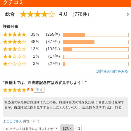
クチコミ
4.0
総合
（778件）
評価分布
33％
(255件)
48％
(377件)
13％
(102件)
2％
(17件)
3％
(27件)
訪問者の傾向をみる
“飯盛山では、白虎隊記念館は必ず見学しよう！”
5.0
家族
飯盛山の観光客は白虎隊十九士の墓、白虎隊自刃の地を見た後に さざえ堂は見学す
るが、白虎隊記念館を見学する人はほとんどいない。 記念館を見学すれば、19名が
白虎隊の一部であり白虎隊として、何人 いたのか、どんな構成なのか、また生き残
りがその後、どのような 活躍をしたかががわかります。記念館を見るのに相当な時
よこしげさん
男性／70代
間を費やし ましたが、見学したことで、白虎隊の全貌が良くつかめました。 墓や自
はい
1
刃の地を見るだけでは本当の意味で飯盛山を観光したことには ならないと思いま
このクチコミは参考になりましたか？