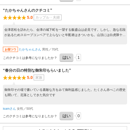
す。
“たかちゃんさんのクチコミ”
5.0
カップル・夫婦
会津若松を訪れたら、会津の城下町を一望する飯盛山は必見です。しかし、急な石段
があるためスロープコンベアで上らないと年配者はきついかも。山頂には白虎隊十九
士の墓や各地で戦死した三十一士の墓などが残っています。坂の上りのせいか心臓が
バクバクしました。
たかちゃんさん
男性／70代
お宿ツウ
はい
1
このクチコミは参考になりましたか？
“春分の日の特別な御朱印もらいました”
5.0
家族
御朱印その場で書いている素敵な方をみて御利益感じました。たくさん赤べこの歴史
も聞いて、厄落としできた気分です
isamさん
女性／50代
はい
0
このクチコミは参考になりましたか？