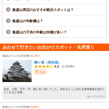
飯盛山周辺のおすすめ観光スポットは？
飯盛山の年齢層は？
飯盛山の子供の年齢は何歳が多い？
あわせて行きたいお出かけスポット・名所巡り
飯盛山からの目安距離
約2.9km
鶴ヶ城（若松城）
4.2
（2,253件）
王道
石垣、土塁、天守、門、櫓と良い感じでした。赤瓦をもっと見れる環境整備を努力し
てくれると有難...
by シエンタさん
飯盛山からの目安距離
約200m