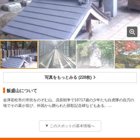
写真をもっとみる (228枚)
飯盛山について
会津若松市の市街をのぞむ山。戊辰戦争で16?17歳の少年たち白虎隊の自刃の
地でその墓が並び、外国から贈られた顕彰記念碑などもある。
時代 明治
このスポットの基本情報へ