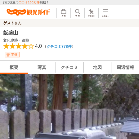
旅に役立つ
口コミ100万件
掲載！
ゲスト
さん
飯盛山
文化史跡・遺跡
4.0
（
）
クチコミ778件
王道
概要
写真
クチコミ
地図
周辺情報