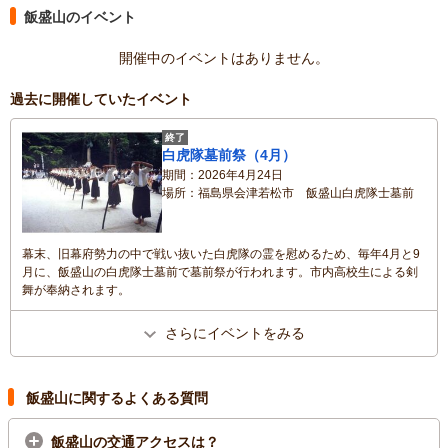
飯盛山のイベント
開催中のイベントはありません。
過去に開催していたイベント
終了
白虎隊墓前祭（4月）
期間
2026年4月24日
場所
福島県会津若松市 飯盛山白虎隊士墓前
幕末、旧幕府勢力の中で戦い抜いた白虎隊の霊を慰めるため、毎年4月と9
月に、飯盛山の白虎隊士墓前で墓前祭が行われます。市内高校生による剣
舞が奉納されます。
さらにイベントをみる
飯盛山に関するよくある質問
飯盛山の交通アクセスは？