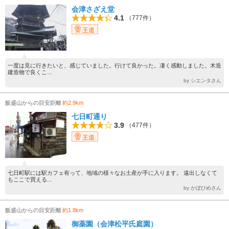
会津さざえ堂
4.1
（777件）
王道
一度は見に行きたいと、感じていました。行けて良かった。凄く感動しました。木造
建造物で良くこ...
by シエンタさん
飯盛山からの目安距離
約2.9km
七日町通り
3.9
（477件）
王道
七日町駅には駅カフェ有って、地域の様々なお土産が手に入ります。 遠出しなくて
もここで買える...
by かぼひめさん
飯盛山からの目安距離
約1.8km
御薬園（会津松平氏庭園）