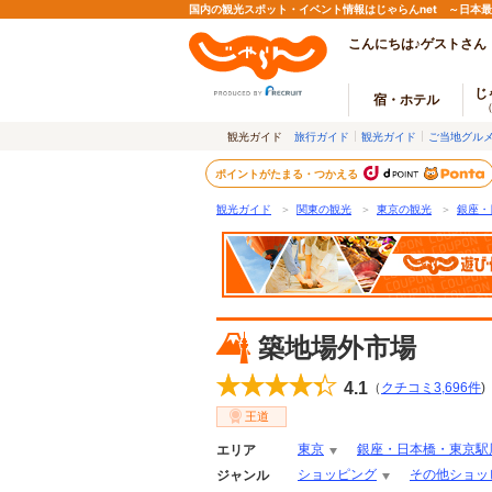
国内の観光スポット・イベント情報はじゃらんnet ～日本
こんにちは♪ゲストさん
じ
宿・ホテル
観光ガイド
旅行ガイド
観光ガイド
ご当地グル
ポイントがたまる・つかえる
観光ガイド
＞
関東の観光
＞
東京の観光
＞
銀座・
築地場外市場
4.1
（
クチコミ
3,696
件
)
王道
東京
銀座・日本橋・東京駅
エリア
ショッピング
その他ショッ
ジャンル