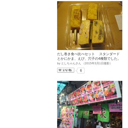
だし巻き食べ比べセット スタンダード
とかにかま、えび、穴子の4種類でした。
by
としちゃんさん
（
2015
年
3
月
1
日撮影）
いいね
6