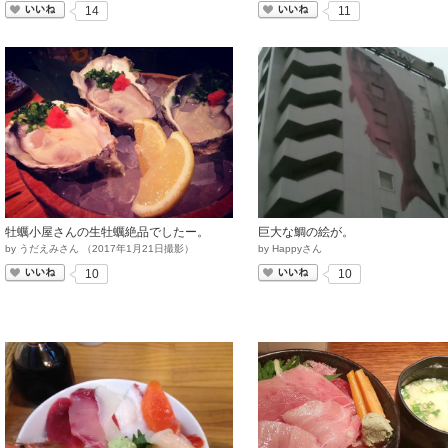
いいね
いいね
14
11
牡蠣小屋さんの生牡蠣絶品でしたー。
巨大な鯛の絵が。
by
うだえみさん
（
2017
年
1
月
21
日撮影）
by
Happyさん
いいね
いいね
10
10