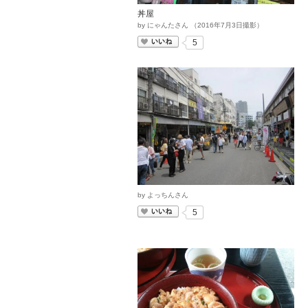
丼屋
by
にゃんたさん
（
2016
年
7
月
3
日撮影）
いいね
5
by
よっちんさん
いいね
5