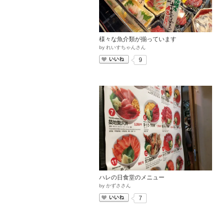
様々な魚介類が揃っています
by
れいすちゃんさん
いいね
9
ハレの日食堂のメニュー
by
かずささん
いいね
7