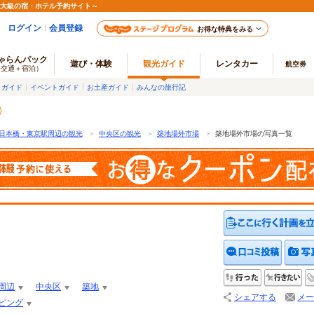
最大級の宿・ホテル予約サイト～
ログイン
会員登録
お得な特典をみる
ゃらんパック
遊び・体験
観光ガイド
レンタカー
航空券
（交通＋宿泊）
メガイド
イベントガイド
お土産ガイド
みんなの旅行記
日本橋・東京駅周辺の観光
＞
中央区の観光
＞
築地場外市場
＞
築地場外市場の写真一覧
クチコ
行った
行
周辺
中央区
築地
シェアする
メー
ピング