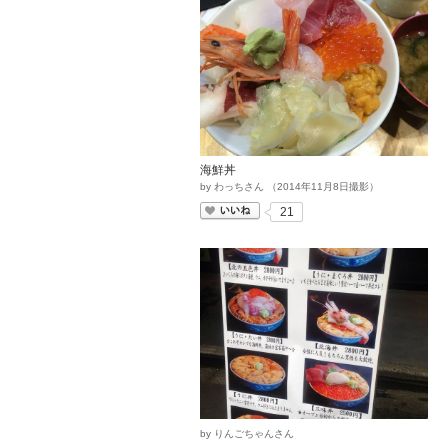
海鮮丼
by
わっちさん
（
2014
年
11
月
8
日撮影）
いいね
21
by
りんごちゃんさん