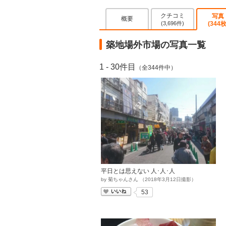
クチコミ
写真
概要
(3,696件)
(344枚
築地場外市場の写真一覧
1 - 30件目
（全344件中）
平日とは思えない 人･人･人
by
菊ちゃんさん
（
2018
年
3
月
12
日撮影）
いいね
53