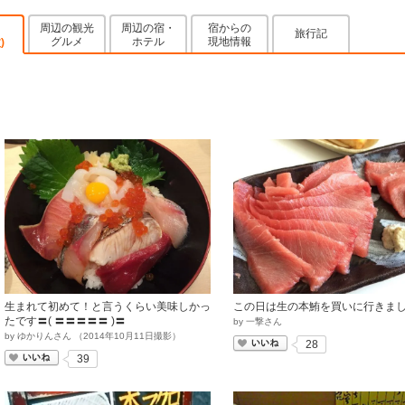
周辺の観光
周辺の宿・
宿からの
旅行記
グルメ
ホテル
現地情報
)
生まれて初めて！と言うくらい美味しかっ
この日は生の本鮪を買いに行きま
たです〓( 〓〓〓〓〓 )〓
by
一撃さん
by
ゆかりんさん
（
2014
年
10
月
11
日撮影）
いいね
28
いいね
39