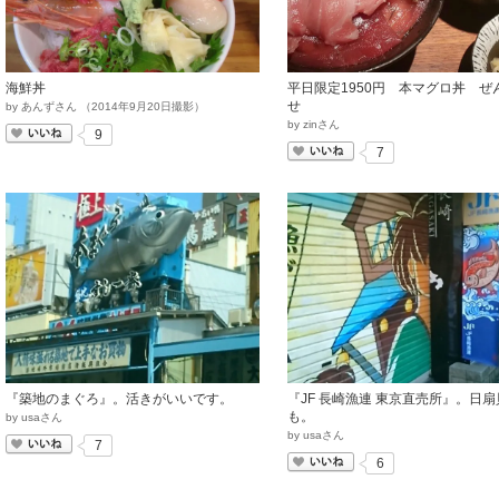
海鮮丼
平日限定1950円 本マグロ丼 ぜ
せ
by
あんずさん
（
2014
年
9
月
20
日撮影）
by
zinさん
いいね
9
いいね
7
『築地のまぐろ』。活きがいいです。
『JF 長崎漁連 東京直売所』。日
も。
by
usaさん
by
usaさん
いいね
7
いいね
6