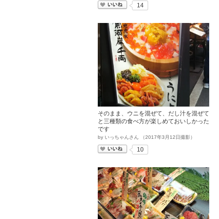
いいね
14
そのまま、ウニを混ぜて、だし汁を混ぜて
と三種類の食べ方が楽しめておいしかった
です
by
いっちゃんさん
（
2017
年
3
月
12
日撮影）
いいね
10