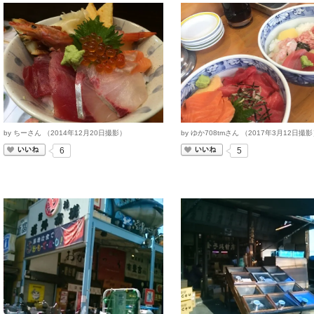
by
ちーさん
（
2014
年
12
月
20
日撮影）
by
ゆか708tmさん
（
2017
年
3
月
12
日撮影
いいね
いいね
6
5