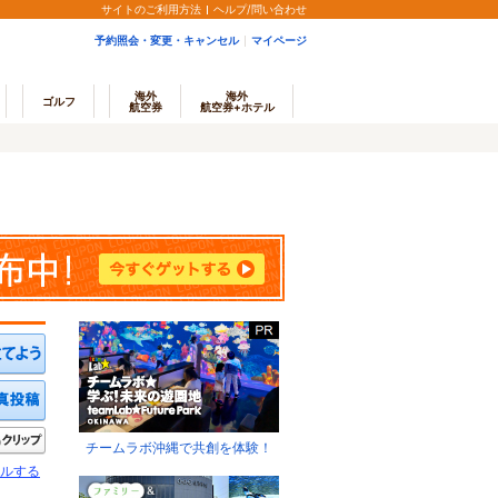
サイトのご利用方法
ヘルプ/問い合わせ
予約照会・変更・キャンセル
マイページ
海外
海外
ゴルフ
航空券
航空券+ホテル
ミを投稿する
写真を投稿する
きたい
クリップ
チームラボ沖縄で共創を体験！
ルする