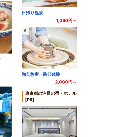
日帰り温泉
1,060円～
5
）
陶芸教室・陶芸体験
2,000円～
東京都の注目の宿・ホテル
[PR]