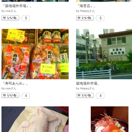
『築地場外市場』。
『海苔店』。
by
usaさん
by
Happyさん
いいね
いいね
5
5
『寿司あられ』。
築地場外市場。
by
usaさん
by
Happyさん
いいね
いいね
4
4