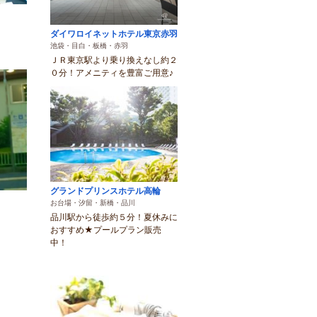
ダイワロイネットホテル東京赤羽
池袋・目白・板橋・赤羽
ＪＲ東京駅より乗り換えなし約２
０分！アメニティを豊富ご用意♪
グランドプリンスホテル高輪
お台場・汐留・新橋・品川
品川駅から徒歩約５分！夏休みに
おすすめ★プールプラン販売
中！