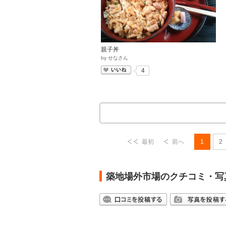
親子丼
by
せなさん
いいね
4
最初
前へ
1
2
築地場外市場のクチコミ・写