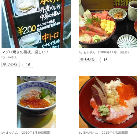
マグロ焼きの看板。楽しい！
by
ぁゃさん
（
2009
年
11
月
8
日撮影）
by
usaさん
いいね
16
いいね
16
by
まなさん
（
2010
年
3
月
30
日撮影）
by
SHUNさん
（
2015
年
4
月
2
日撮影）