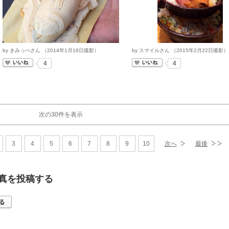
by
きみっぺさん
（
2014
年
1
月
18
日撮影）
by
スマイルさん
（
2015
年
2
月
22
日撮影）
いいね
いいね
4
4
次の30件を表示
3
4
5
6
7
8
9
10
次へ
最後
真を投稿する