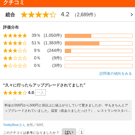
クチコミ
4.2
総合
（2,689件）
評価分布
39％
(1,050件)
51％
(1,383件)
9％
(244件)
0％
(9件)
0％
(3件)
訪問者の傾向をみる
“久々に行ったらアップグレードされてました”
4.0
一人
料金が200円から500円と倍以上に値上がりしていて驚きましたが、中もきちんとア
ップグレードされていました。温室（前ありましたっけ？）、レストランやスタバ
（建物もきれい）、売店など。そして庭園は相変わらず美しく、巨木の木陰、いくつ
もある大きな池、満開のバラ園には癒されました。正に都会のオアシス～。インバウ
TeddyBearさん
女性／50代
ンドの外国人さんたくさんになっていましたが、日本の良さが伝わるといいなと思い
はい
1
ます。
このクチコミは参考になりましたか？