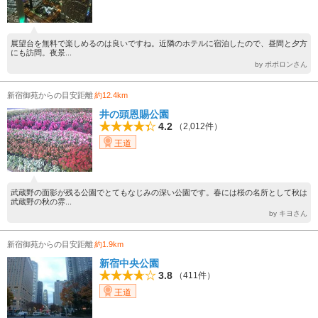
展望台を無料で楽しめるのは良いですね。近隣のホテルに宿泊したので、昼間と夕方
にも訪問。夜景...
by ポポロンさん
新宿御苑からの目安距離
約12.4km
井の頭恩賜公園
4.2
（2,012件）
王道
武蔵野の面影が残る公園でとてもなじみの深い公園です。春には桜の名所として秋は
武蔵野の秋の雰...
by キヨさん
新宿御苑からの目安距離
約1.9km
新宿中央公園
3.8
（411件）
王道