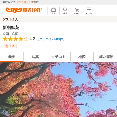
旅に役立つ
口コミ100万件
掲載！
ゲスト
さん
新宿御苑
公園・庭園
4.2
（
）
クチコミ2,689件
王道
概要
写真
クチコミ
地図
周辺情報