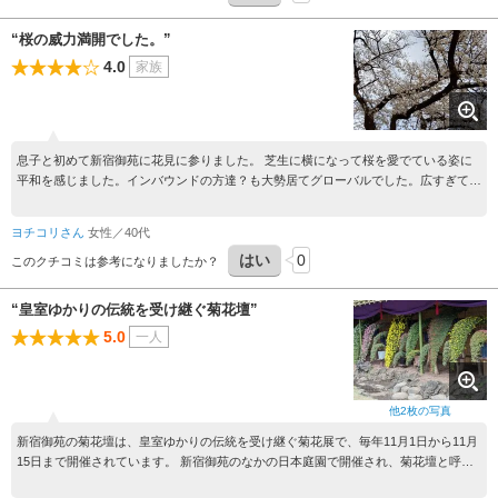
“桜の威力満開でした。”
4.0
家族
息子と初めて新宿御苑に花見に参りました。 芝生に横になって桜を愛でている姿に
平和を感じました。インバウンドの方達？も大勢居てグローバルでした。広すぎて１
日では足りないデス。 近くの中華屋で仕事終わりの旦那と待ち合わせをしてコース
ディナーで家族大満足でした。
ヨチコリさん
女性／40代
はい
0
このクチコミは参考になりましたか？
“皇室ゆかりの伝統を受け継ぐ菊花壇”
5.0
一人
他
2
枚の写真
新宿御苑の菊花壇は、皇室ゆかりの伝統を受け継ぐ菊花展で、毎年11月1日から11月
15日まで開催されています。 新宿御苑のなかの日本庭園で開催され、菊花壇と呼ば
れる屋根の付いた小屋のような建物が数カ所に配置されていました。 菊花壇ごと