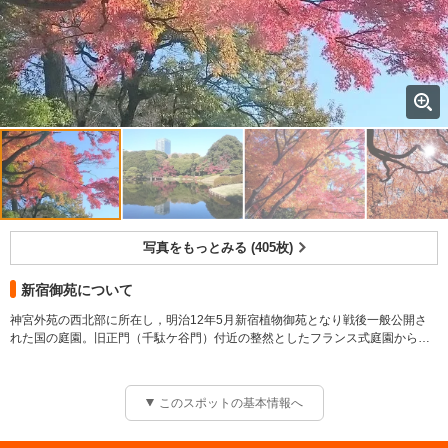
写真をもっとみる (405枚)
新宿御苑について
神宮外苑の西北部に所在し，明治12年5月新宿植物御苑となり戦後一般公開さ
れた国の庭園。旧正門（千駄ケ谷門）付近の整然としたフランス式庭園から，
中央の広々とした大芝生（イギリス式自然風景園）を経て，池泉回遊型の日本
式風景園に至るスケールの大きな名園で，土・日曜ともなれば都民のオアシス
としてにぎわいをみせている。
このスポットの基本情報へ
【料金】 大人: 500円 65歳以上 250円 ※年齢確認証明書提示 高校生: 250円
※学生証提示 子供: 0円 中学生以下 無料