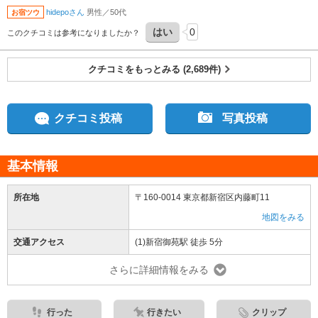
に、懸崖作り、伊勢菊、丁子菊、嵯峨菊、大作り、江戸菊、一文字菊、管物菊、肥後
hidepoさん
男性／50代
お宿ツウ
菊、大菊、と分かれて展示されていました。皆さん、デジタルカメラやスマホで菊の
写真を撮影されていました。
はい
0
このクチコミは参考になりましたか？
クチコミをもっとみる (2,689件)
クチコミ投稿
写真投稿
基本情報
所在地
〒160-0014 東京都新宿区内藤町11
地図をみる
交通アクセス
(1)新宿御苑駅 徒歩 5分
さらに詳細情報をみる
行った
行きたい
クリップ