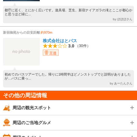
都庁に近く、とにかく広いです。遊具場、芝生、新宿ナイアガラの滝とここが都心か
と思うほど緑に...
by ぽぽぽさん
新宿御苑からの目安距離
約970m
株式会社はとバス
3.0
（30件）
王道
初めてのバスツアーでした。帰りに1時間半ほどノンストップでと説明がありました
が…バスに乗っ...
by あーたんさん
その他の周辺情報
周辺の観光スポット
周辺のご当地グルメ