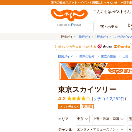
国内の観光スポット・イベント情報はじゃらんnet ～日本
こんにちは♪ゲストさん
じ
宿・ホテル
観光ガイド
旅行ガイド
観光ガイド
ご当地グル
ポイントがたまる・つかえる
観光ガイド
＞
関東の観光
＞
東京の観光
＞
上野・
東京スカイツリー
4.2
(
クチコミ2,252件
)
ネット予約OK
王道
エリア
東京
上野・浅草・両国
墨
ジャンル
エンタメ・アミューズメント
そ