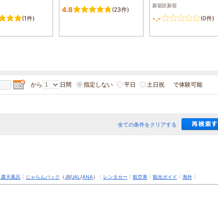
新宿区新宿
4.8
(23件)
-.-
(1件)
(0件)
から
日間
指定しない
平日
土日祝
で体験可能
全ての条件をクリアする
・露天風呂
じゃらんパック
（
JR
/
JAL
/
ANA
）
レンタカー
航空券
観光ガイド
海外