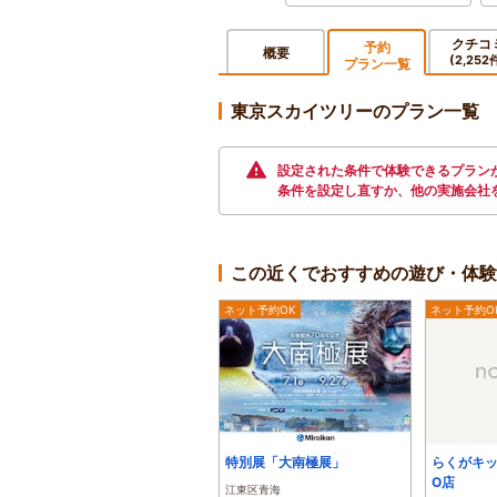
クチコ
予約
概要
(2,252
プラン一覧
東京スカイツリーのプラン一覧
設定された条件で体験できるプランが
条件を設定し直すか、他の実施会社
この近くでおすすめの遊び・体験
ネット予約OK
ネット予約O
特別展「大南極展」
らくがキッ
O店
江東区青海