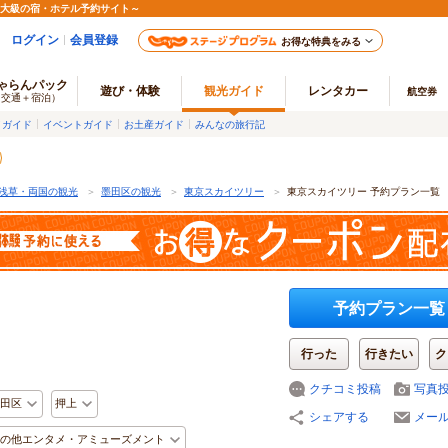
最大級の宿・ホテル予約サイト～
ログイン
会員登録
お得な特典をみる
ゃらんパック
遊び・体験
観光ガイド
レンタカー
航空券
（交通＋宿泊）
メガイド
イベントガイド
お土産ガイド
みんなの旅行記
浅草・両国の観光
＞
墨田区の観光
＞
東京スカイツリー
＞
東京スカイツリー 予約プラン一覧
予約プラン一覧
行った
行きたい
ク
クチコミ投稿
写真
田区
押上
シェアする
メー
の他エンタメ・アミューズメント