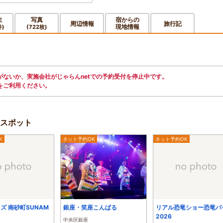
ミ
写真
宿からの
周辺情報
旅行記
現地情報
件)
(722枚)
ないか、実施会社がじゃらんnetでの予約受付を停止中です。
をご利用ください。
スポット
K
ネット予約OK
ネット予約OK
ズ 南砂町SUNAM
銀座・笑座こんぱる
リアル恐竜ショー恐竜パ
2026
中央区銀座