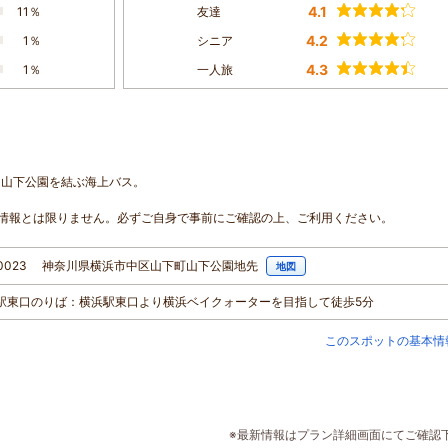
4.1
11％
友達
4.2
1％
シニア
4.3
1％
一人旅
、山下公園を結ぶ海上バス。
情報とは限りません。必ずご自身で事前にご確認の上、ご利用ください。
1-0023 神奈川県横浜市中区山下町山下公園地先
地図
横浜駅東口のりば：横浜駅東口より横浜ベイクォーターを目指して徒歩5分
このスポットの基本情
※最新情報はプラン詳細画面にてご確認