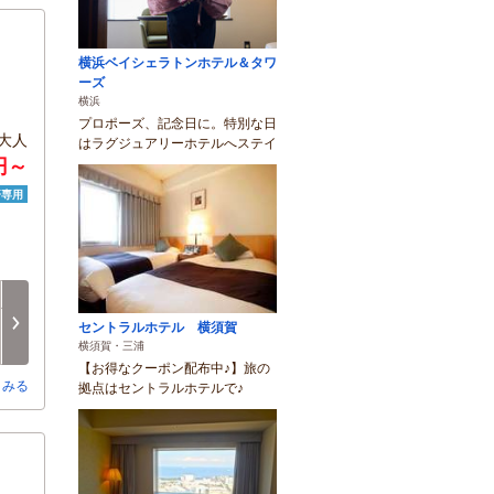
横浜ベイシェラトンホテル＆タワ
ーズ
横浜
プロポーズ、記念日に。特別な日
大人
はラグジュアリーホテルへステイ
円～
済専用
月
火
水
木
金
土
8/17
8/18
8/19
8/20
8/21
8/22
次へ
セントラルホテル 横須賀
-
○
○
○
○
○
横須賀・三浦
【お得なクーポン配布中♪】旅の
とみる
拠点はセントラルホテルで♪