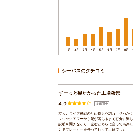
1月
2月
3月
4月
5月
6月
7月
8月
シーバスのクチコミ
ずーっと観たかった工場夜景
4.0
友達同士
友人とライブ参戦のため横浜を訪れ、せっか
マジックアワーから陽が落ちるまで存分に楽
説明を聞きながら、左右どちらに座っても楽
ンドブレーカーを持って行って正解でした