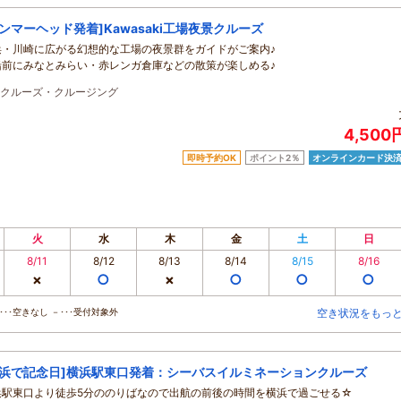
ハンマーヘッド発着]Kawasaki工場夜景クルーズ
浜・川崎に広がる幻想的な工場の夜景群をガイドがご案内♪
船前にみなとみらい・赤レンガ倉庫などの散策が楽しめる♪
クルーズ・クルージング
4,500
即時予約OK
ポイント2％
オンラインカード決
火
水
木
金
土
日
8/11
8/12
8/13
8/14
8/15
8/16
×
○
×
○
○
○
･･空きなし －･･･受付対象外
空き状況をもっ
横浜で記念日]横浜駅東口発着：シーバスイルミネーションクルーズ
浜駅東口より徒歩5分ののりばなので出航の前後の時間を横浜で過ごせる☆