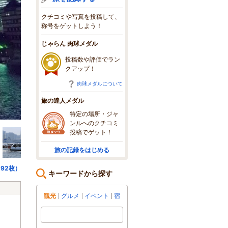
クチコミや写真を投稿して、
称号をゲットしよう！
じゃらん 肉球メダル
投稿数や評価でラン
クアップ！
肉球メダルについて
旅の達人メダル
特定の場所・ジャ
ンルへのクチコミ
投稿でゲット！
旅の記録をはじめる
92枚）
キーワードから探す
観光
グルメ
イベント
宿