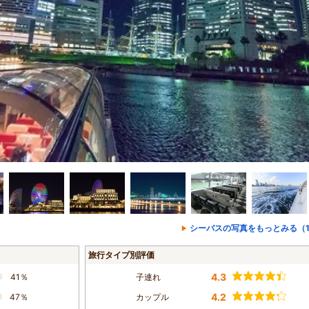
シーバスの写真をもっとみる（1
旅行タイプ別評価
4.3
41％
子連れ
4.2
47％
カップル