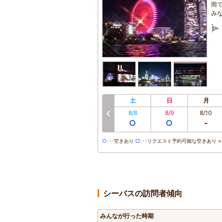
雨
み
土
日
月
8/8
8/9
8/10
前へ
○
○
-
○
･･･空きあり
□
･･･リクエスト予約可能な空きあり ×･
シーバスの訪問者傾向
みんなが行った時期