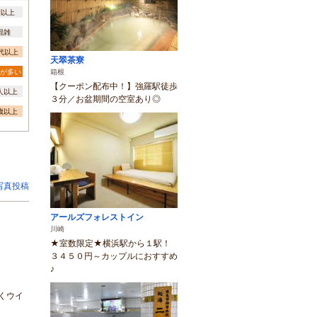
間以上
混雑
0代以上
天翠茶寮
が多い
箱根
【クーポン配布中！】強羅駅徒歩
0人以上
３分／お盆期間の空室あり◎
3歳以上
写真投稿
アールズフォレストイン
川崎
★室数限定★横浜駅から１駅！
３４５０円～カップルにおすすめ
♪
くウイ