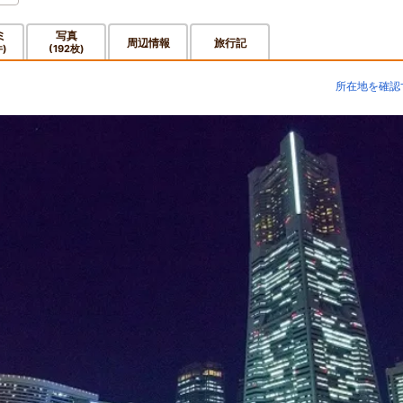
ミ
写真
周辺情報
旅行記
件)
(192枚)
所在地を確認