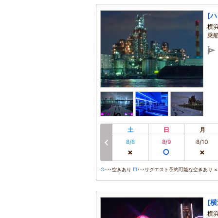
[
横
乗
土
日
月
8/8
8/9
8/10
前へ
×
○
×
○
･･･空きあり
□
･･･リクエスト予約可能な空きあり ×･
[
横