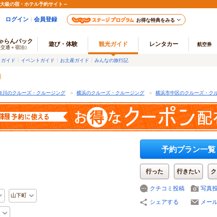
最大級の宿・ホテル予約サイト～
ログイン
会員登録
お得な特典をみる
ゃらんパック
遊び・体験
観光ガイド
レンタカー
航空券
（交通＋宿泊）
メガイド
イベントガイド
お土産ガイド
みんなの旅行記
奈川のクルーズ・クルージング
＞
横浜のクルーズ・クルージング
＞
横浜市中区のクルーズ・ク
予約プラン一覧
行った
行きたい
ク
クチコミ投稿
写真
山下町
シェアする
メー