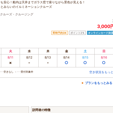
でも安心！船内は天井までガラス窓で座りながら景色が見える！
なとみらいのイルミネーションクルーズ
クルーズ・クルージング
3,000
即時予約OK
ポイント2％
オンラインカード決
火
水
木
金
土
日
8/11
8/12
8/13
8/14
8/15
8/16
×
-
-
○
○
○
･･空きなし －･･･受付対象外
空き状況をもっ
プランをもっとみる
訪問者の特徴