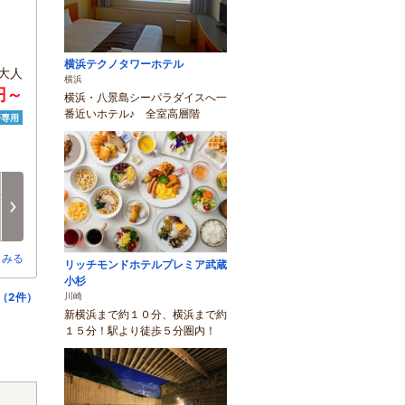
横浜テクノタワーホテル
大人
横浜
円～
横浜・八景島シーパラダイスへ一
番近いホテル♪ 全室高層階
済専用
月
火
水
木
金
土
8/17
8/18
8/19
8/20
8/21
8/22
次へ
-
-
-
-
○
○
とみる
リッチモンドホテルプレミア武蔵
小杉
（2件）
川崎
新横浜まで約１０分、横浜まで約
１５分！駅より徒歩５分圏内！