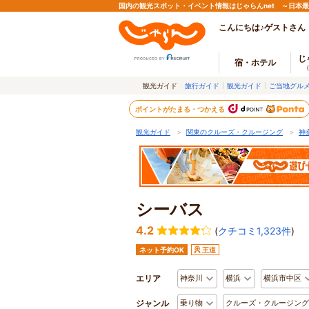
国内の観光スポット・イベント情報はじゃらんnet ～日本
こんにちは♪ゲストさん
じ
宿・ホテル
観光ガイド
旅行ガイド
観光ガイド
ご当地グル
ポイントがたまる・つかえる
観光ガイド
＞
関東のクルーズ・クルージング
＞
神
シーバス
4.2
(
クチコミ1,323件
)
ネット予約OK
王道
エリア
神奈川
横浜
横浜市中区
ジャンル
乗り物
クルーズ・クルージング