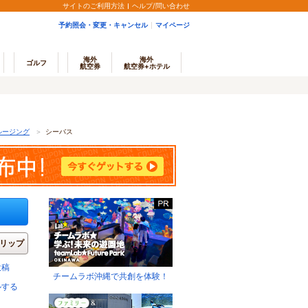
サイトのご利用方法
ヘルプ/問い合わせ
予約照会・変更・キャンセル
マイページ
海外
海外
ゴルフ
航空券
航空券+ホテル
ルージング
＞
シーバス
リップ
投稿
チームラボ沖縄で共創を体験！
ルする