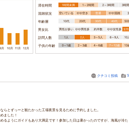
滞在時間
1時間未満
1～2時間
2～3時間
3時
混雑状況
空いている
やや空き
普通
やや混雑
年齢層
10代
20代
30代
40代
5
男女比
男性が多い
やや男性多
約半数
やや女性多
女性
訪問人数
1人
2人
3～5人
6～9人
1
子供の年齢
0～1歳
2～3歳
4～6歳
7～12歳
1
9月
10月
11月
12月
クチコミ投稿
くならとずっーと観たかった工場夜景を見るために予約しました。
しめました！
しめるようにガイドもあり大満足です！参加した日は暑かったのですが、海風が冷た