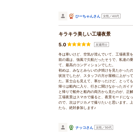
ひーちゃんさん
女性／40代
キラキラ美しい工場夜景
5.0
友達同士
冬は寒いけど、空気が澄んでいて、工場夜景
前の週は、強風で欠航だったそうで、私達の
て、最高のコンディションでした。
初めは、みなとみらいの夕焼けを見たかった
状況でしたが、スタッフの方が屋根に上がっ
た。富士山も見えて、寒かったけど、とって
帰りは船内に入り、行きに聞けなかったガイ
と帰りで船外と船内の両方から見たのが、正
工場夜景はスマホで撮ると、夜景モードにな
ので、次はデジカメで撮りたいと思います。
たら、絶対参加します♪
ナッコさん
女性／50代