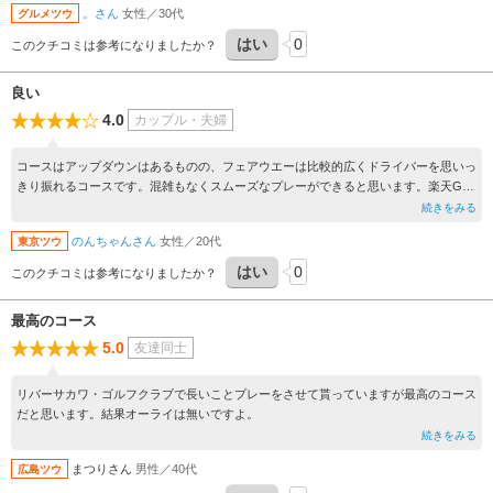
。さん
女性／30代
グルメツウ
はい
0
このクチコミは参考になりましたか？
良い
4.0
カップル・夫婦
コースはアップダウンはあるものの、フェアウエーは比較的広くドライバーを思いっ
きり振れるコースです。混雑もなくスムーズなプレーができると思います。楽天GO
RAやGDOなどの予約サイトには出てこない隠れた良いコースです。
続きをみる
のんちゃんさん
女性／20代
東京ツウ
はい
0
このクチコミは参考になりましたか？
最高のコース
5.0
友達同士
リバーサカワ・ゴルフクラブで長いことプレーをさせて貰っていますが最高のコース
だと思います。結果オーライは無いですよ。
続きをみる
まつりさん
男性／40代
広島ツウ