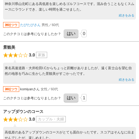
神奈川県山北町にある高低差を楽しめるゴルフコースです。混み合うこともなくスム
ースにラウンドでき、楽しい時間を過ごせました。
続きをみる
たびたびさん
男性／60代
神社ツウ
はい
0
このクチコミは参考になりましたか？
景観美
3.0
家族
東名高速道路・大井松田I.Cからちょっと距離がありましたが、遠く富士山を望む自
然の地形を巧みに生かした景観美がすごかったです。
続きをみる
komiyanさん
女性／60代
神社ツウ
はい
1
このクチコミは参考になりましたか？
アップダウンのコース
3.0
カップル・夫婦
高低差のあるアップダウンのコースがとても面白かったです。スコアはそんなに出ま
せんでしたが、楽しめました。