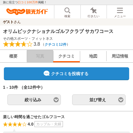
旅に役立つ
口コミ100万件
掲載！
検索
行きたい
メニュー
ゲスト
さん
オリムピックナショナルゴルフクラブ サカワコース
その他スポーツ・フィットネス
3.8
（
）
クチコミ12件
概要
写真
クチコミ
地図
周辺情報
クチコミを投稿する
1 - 10件
（全12件中）
絞り込み
並び替え
楽しい時間を過ごせたゴルフコース
4.0
カップル・夫婦