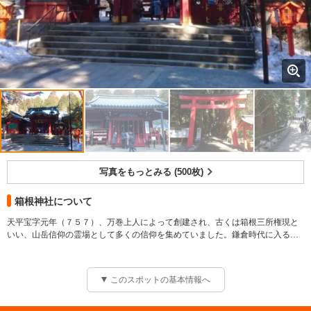
写真をもっとみる (500枚)
箱根神社について
天平宝字元年（７５７）、万巻上人によって創建され、古くは箱根三所権現と
いい、山岳信仰の霊場として多くの信仰を集めていました。鎌倉時代に入る
と、源頼朝をはじめ鎌倉幕府要人から敬われ、その名を高めていきました。現
在も木造万巻上人坐像（国重文）をはじめ秀れた社宝が数多く残されていま
す。交通安全・心願成就・開運厄除など、運開きの神様として信仰されていま
このスポットの基本情報へ
す。８00年を越す杉並木が続く参道は、とても神聖な雰囲気。
【料金】 大人: 500円 宝物殿拝観料（中学生以上） 子供: 300円 宝物殿拝観料
（小学生以下）