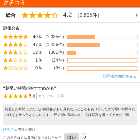
クチコミ
4.2
総合
（2,605件）
評価分布
40％
(1,035件)
47％
(1,236件)
12％
(301件)
1％
(24件)
0％
(9件)
訪問者の傾向をみる
“朝早い時間がおすすめかも”
5.0
カップル・夫婦
到着した時間にはだいぶ参拝客がおり見れないところもありましたので早い時間帯に
いけばよかったとおもいます。 芦ノ湖の鳥居のところは写真を撮ってるかたで混雑
してました。
ひろさん
男性／40代
はい
0
このクチコミは参考になりましたか？