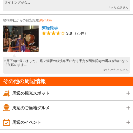
タイミングが合...
by たぬきさん
箱根神社からの目安距離
約7.5km
阿弥陀寺
3.9
（26件）
6月下旬に伺いました。 塔ノ沢駅の銭洗弁天に行く予定が阿弥陀寺の看板が気になっ
て矢印のまま...
by ちーちゃんさん
その他の周辺情報
周辺の観光スポット
周辺のご当地グルメ
周辺のイベント