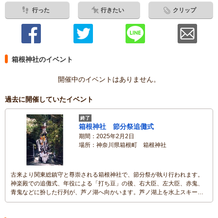
行った
行きたい
クリップ
箱根神社のイベント
開催中のイベントはありません。
過去に開催していたイベント
終了
箱根神社 節分祭追儺式
期間
2025年2月2日
場所
神奈川県箱根町 箱根神社
古来より関東総鎮守と尊崇される箱根神社で、節分祭が執り行われます。
神楽殿での追儺式、年役による「打ち豆」の後、右大臣、左大臣、赤鬼、
青鬼などに扮した行列が、芦ノ湖へ向かいます。芦ノ湖上を水上スキーで
逃げ回る鬼を退治する「打ち豆」は、箱根ならではの光景です。前夜に
は、芦ノ湖元箱根湾湖上で箱根神社節分祭奉祝花火大会（冬景色花火大