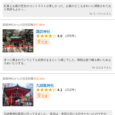
紅葉とお庭の芝生のコントラストが美しかった。お庭のどこもきれいに掃除されてお
り気持ちよかっ...
by えっちゃんさん
箱根神社からの目安距離
約7.8km
諏訪神社
4.0
（255件）
王道
木々に囲まれていてとても自然のままという感じでした。階段は急で幅も狭いためよ
ろめいたりする...
by ななまろさん
箱根神社からの目安距離
約3.1km
九頭龍神社
4.1
（212件）
王道
九頭竜神社新宮に行ってきました。 本当は、本宮の方にも行きたかったのですが、