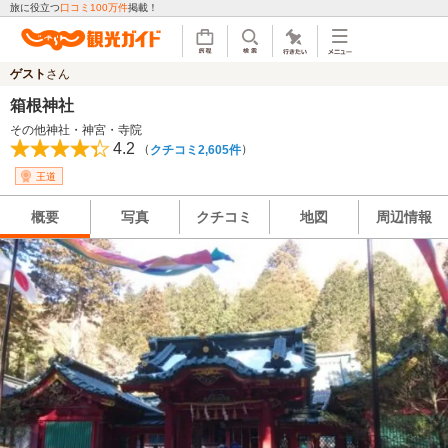
旅に役立つ
口コミ100万件
掲載！
ゲスト
さん
箱根神社
その他神社・神宮・寺院
4.2
（
）
クチコミ2,605件
王道
概要
写真
クチコミ
地図
周辺情報