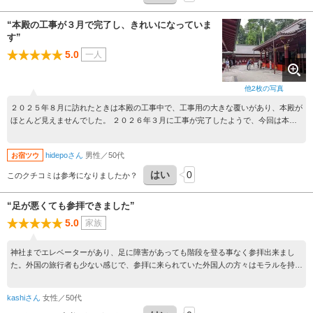
“本殿の工事が３月で完了し、きれいになっていま
す”
5.0
一人
他
2
枚の写真
２０２５年８月に訪れたときは本殿の工事中で、工事用の大きな覆いがあり、本殿が
ほとんど見えませんでした。 ２０２６年３月に工事が完了したようで、今回は本殿
全体が見え、きれいになっていました。朱色がきれいに映えています。 また、本殿
に向かって右隣には九頭龍神社（新宮）があり、二社詣ができます。拝殿の天井に
hidepoさん
男性／50代
お宿ツウ
は、龍の絵が描かれていました。 そして、九頭龍神社の前には、９つの龍の口から
水が流れ出る「龍神水舎」があり、持参したペットボトルなどに水を汲んでいるかた
はい
0
このクチコミは参考になりましたか？
が多かったです。
“足が悪くても参拝できました”
5.0
家族
神社までエレベーターがあり、足に障害があっても階段を登る事なく参拝出来まし
た。外国の旅行者も少ない感じで、参拝に来られていた外国人の方々はモラルを持っ
て参拝されていました。
kashiさん
女性／50代