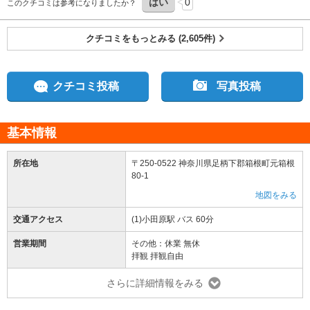
はい
0
このクチコミは参考になりましたか？
クチコミをもっとみる (2,605件)
クチコミ投稿
写真投稿
基本情報
所在地
〒250-0522 神奈川県足柄下郡箱根町元箱根
80-1
地図をみる
交通アクセス
(1)小田原駅 バス 60分
営業期間
その他：休業 無休
拝観 拝観自由
さらに詳細情報をみる