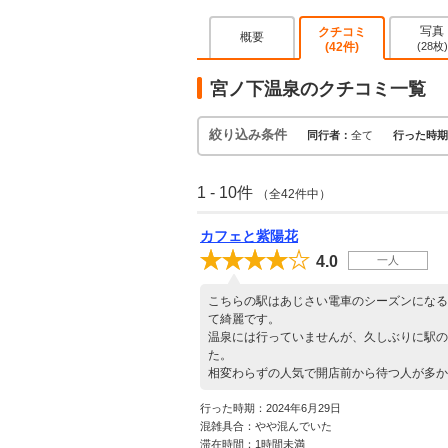
写真
クチコミ
概要
(42件)
(28枚)
宮ノ下温泉のクチコミ一覧
絞り込み条件
同行者：
全て
行った時期
1 - 10件
（全42件中）
カフェと紫陽花
4.0
一人
こちらの駅はあじさい電車のシーズンになる
て綺麗です。
温泉には行っていませんが、久しぶりに駅の
た。
相変わらずの人気で開店前から待つ人が多か
行った時期：2024年6月29日
混雑具合：やや混んでいた
滞在時間：1時間未満