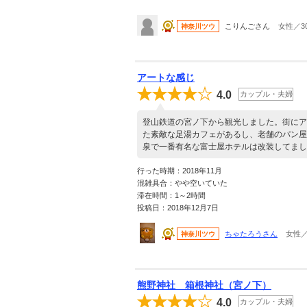
こりんごさん
女性／3
神奈川ツウ
アートな感じ
4.0
カップル・夫婦
登山鉄道の宮ノ下から観光しました。街にア
た素敵な足湯カフェがあるし、老舗のパン屋
泉で一番有名な富士屋ホテルは改装してまし
行った時期：2018年11月
混雑具合：やや空いていた
滞在時間：1～2時間
投稿日：2018年12月7日
ちゃたろうさん
女性／
神奈川ツウ
熊野神社 箱根神社（宮ノ下）
4.0
カップル・夫婦