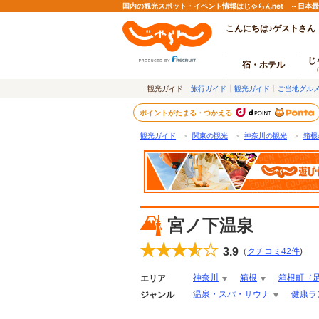
国内の観光スポット・イベント情報はじゃらんnet ～日本
こんにちは♪ゲストさん
じ
宿・ホテル
観光ガイド
旅行ガイド
観光ガイド
ご当地グル
ポイントがたまる・つかえる
観光ガイド
＞
関東の観光
＞
神奈川の観光
＞
箱根
宮ノ下温泉
3.9
（
クチコミ
42
件
)
神奈川
箱根
箱根町（
エリア
温泉・スパ・サウナ
健康ラ
ジャンル