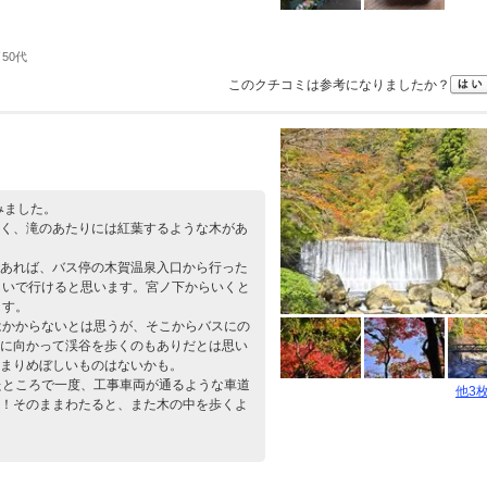
50代
このクチコミは参考になりましたか？
みました。
く、滝のあたりには紅葉するような木があ
あれば、バス停の木賀温泉入口から行った
らいで行けると思います。宮ノ下からいくと
ます。
はかからないとは思うが、そこからバスにの
に向かって渓谷を歩くのもありだとは思い
まりめぼしいものはないかも。
たところで一度、工事車両が通るような車道
他3
！そのままわたると、また木の中を歩くよ