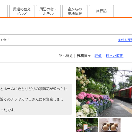
周辺の観光
周辺の宿・
宿からの
旅行記
グルメ
ホテル
現地情報
：
全て
条件を変
並べ替え
投稿日
評価
行った時期
とホームに色とりどりの紫陽花が並べられ
近くのナラヤカフェさんにお邪魔しまし
ったです。