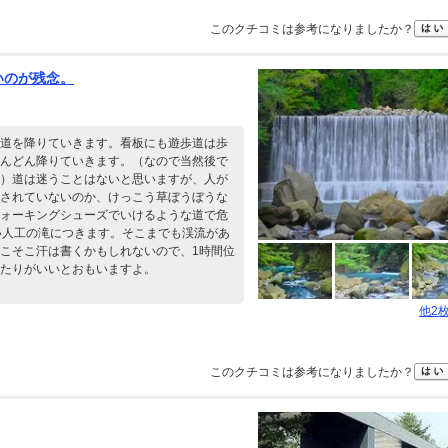
このクチコミは参考になりましたか？
いのが残念。
道を降りていきます。看板にも遊歩道は歩
んどん降りていきます。（なので当然後で
）道は迷うことはないと思いますが、人が
されていないのか、けっこう草ぼうぼうな
ォーキングシューズでいけるような道で危
い人工の滝につきます。そこまでも渓流があ
こそこ汗は書くかもしれないので、1時間位
たりがいいとおもいますよ。
他2
このクチコミは参考になりましたか？