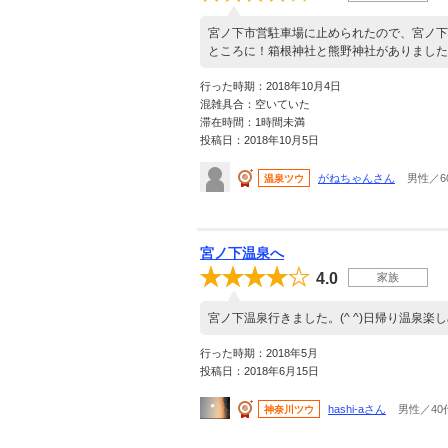
宮ノ下市営駐車場に止められたので、宮ノ下
ところに！箱根神社と熊野神社がありました
行った時期：2018年10月4日
混雑具合：空いていた
滞在時間：1時間未満
投稿日：2018年10月5日
がねちゃんさん
男性／6
温泉ツウ
宮ノ下温泉へ
4.0
家族
宮ノ下温泉行きました。(^ ^)日帰り温泉楽
行った時期：2018年5月
投稿日：2018年6月15日
hashi-aさん
男性／40
神奈川ツウ