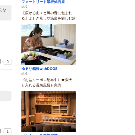
フォートリート箱根仙石原
箱根
んな
【広がる山々と風の音に包まれ
る】よもぎ蒸しや温泉を愉しむ旅
0
ゆるり箱根withDOGS
箱根
《お盆クーポン配布中》★愛犬
と入れる温泉風呂も完備
1