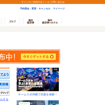
サイトのご利用方法
ヘルプ/問い合わせ
予約照会・変更・キャンセル
マイページ
海外
海外
ゴルフ
航空券
航空券+ホテル
ミを投稿する
写真を投稿する
きたい
クリップ
チームラボ沖縄で共創を体験！
ルする