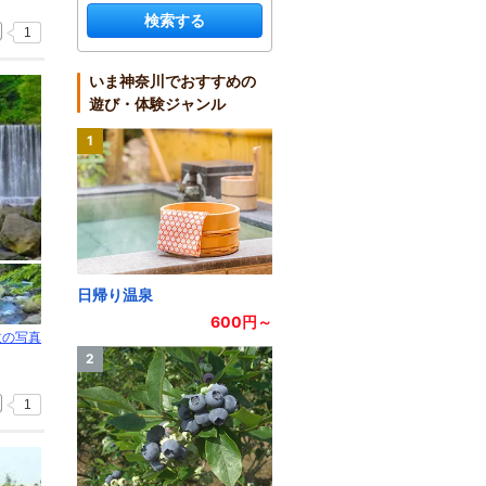
検索する
1
いま神奈川でおすすめの
遊び・体験ジャンル
1
日帰り温泉
600円～
枚の写真
2
1