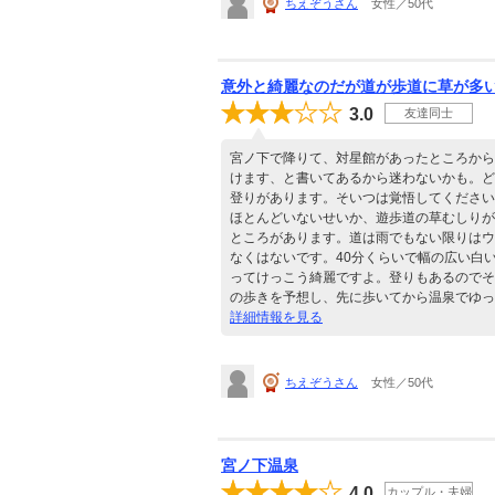
ちえぞうさん
女性／50代
意外と綺麗なのだが道が歩道に草が多
3.0
友達同士
宮ノ下で降りて、対星館があったところから
けます、と書いてあるから迷わないかも。ど
登りがあります。そいつは覚悟してください
ほとんどいないせいか、遊歩道の草むしりが
ところがあります。道は雨でもない限りはウ
なくはないです。40分くらいで幅の広い白
ってけっこう綺麗ですよ。登りもあるのでそ
の歩きを予想し、先に歩いてから温泉でゆっ
詳細情報を見る
ちえぞうさん
女性／50代
宮ノ下温泉
4.0
カップル・夫婦