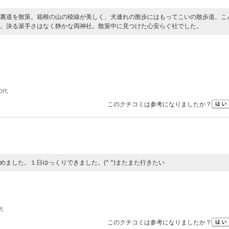
裏道を散策。箱根の山の稜線が美しく、犬連れの散歩にはもってこいの散歩道。こ
。決る派手さはなく静かな両神社。散策中に見つけた心安らぐ社でした。
0代
このクチコミは参考になりましたか？
しめました。１日ゆっくりできました。(^ ^)またまた行きたい
代
このクチコミは参考になりましたか？