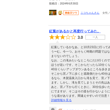
投稿日：2024年6月30日
ニコちゃんさん
女性／
神奈川ツウ
紅葉があるかと再度行ってみた。
3.0
一人
紅葉しているかなあ、と10月23日に行って
うーむ。今一つ。おそらく時期の問題ではな
まりないのでしょう。
なお、この滝みたいなところにだけ行くので
ほうが近いです。そこからだったら10分く
40分くらいアップダウンあるところを歩き
そこから宮ノ下に歩くと道路側だから40分
るなら、木賀温泉入口から滝を見て、宮ノ下
ます。しかし、滝を見てしまうとその先はあ
あと、宮ノ下から行くときに、30分位歩い
にでますが、そこはその道を行かないように
うな道があります。間違えやすいので注意！
詳細情報を見る