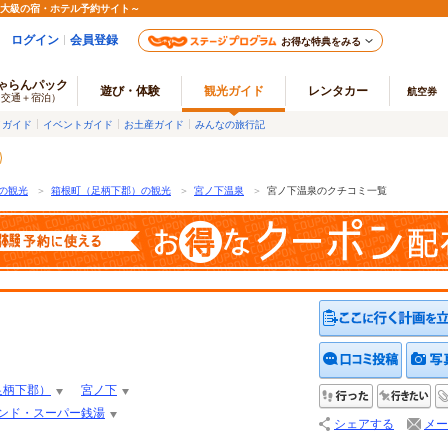
最大級の宿・ホテル予約サイト～
ログイン
会員登録
お得な特典をみる
ゃらんパック
遊び・体験
観光ガイド
レンタカー
航空券
（交通＋宿泊）
メガイド
イベントガイド
お土産ガイド
みんなの旅行記
の観光
＞
箱根町（足柄下郡）の観光
＞
宮ノ下温泉
＞
宮ノ下温泉のクチコミ一覧
クチコ
足柄下郡）
宮ノ下
行った
行
ンド・スーパー銭湯
シェアする
メー