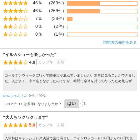
46％
(269件)
46％
(269件)
7％
(38件)
0％
(2件)
0％
(1件)
訪問者の傾向をみる
“イルカショーも楽しかった”
4.0
カップル・夫婦
ゴールデンウィークに行って駐車場が混んでいましたが、無事に見ることができまし
た。人が多く、中々進まなかったのですが、時間に余裕を持って行ったため焦らずに
見ることができました。イルカショーも楽しかったです。
のんちゃんさん
女性／40代
はい
1
このクチコミは参考になりましたか？
“大人もワクワクします”
5.0
カップル・夫婦
入場料はキャッシュレス決済で楽に済ませ、コインロッカーも100円から200円で良