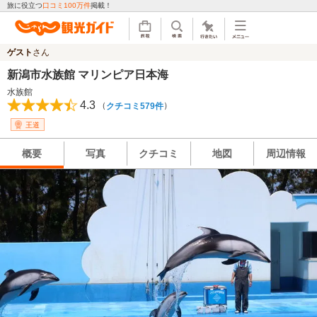
旅に役立つ
口コミ100万件
掲載！
ゲスト
さん
新潟市水族館 マリンピア日本海
水族館
4.3
（
）
クチコミ579件
王道
概要
写真
クチコミ
地図
周辺情報