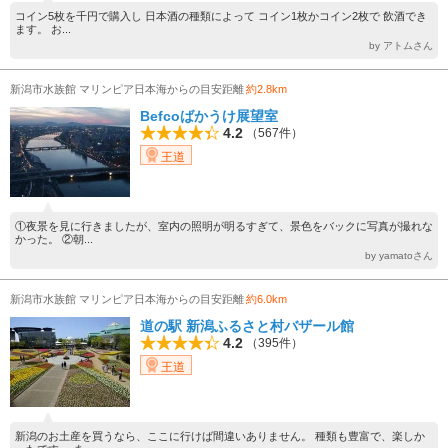
コイン5枚を千円で購入し 日本酒の種類によって コイン1枚かコイン2枚で 飲酒でき
ます。 お...
by アトムさん
新潟市水族館 マリンピア日本海からの目安距離
約2.8km
Befcoばかうけ展望室
4.2
（567件）
王道
①夜景を見に行きましたが、室内の照明が明るすぎて、景色をバックに写真が撮れな
かった。 ②朝...
by yamatoさん
新潟市水族館 マリンピア日本海からの目安距離
約6.0km
道の駅 新潟ふるさと村バザール館
4.2
（395件）
王道
新潟のお土産を買うなら、ここに行けば間違いありません。 種類も豊富で、楽しか