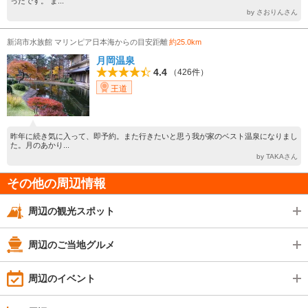
ったです。 ま...
by さおりんさん
新潟市水族館 マリンピア日本海からの目安距離
約25.0km
月岡温泉
4.4
（426件）
王道
昨年に続き気に入って、即予約。また行きたいと思う我が家のベスト温泉になりまし
た。月のあかり...
by TAKAさん
その他の周辺情報
周辺の観光スポット
周辺のご当地グルメ
周辺のイベント