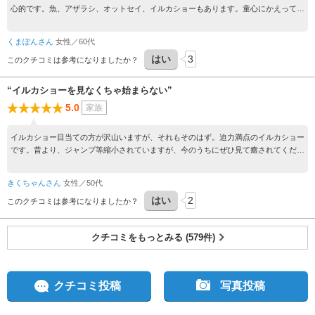
心的です。魚、アザラシ、オットセイ、イルカショーもあります。童心にかえって素
直に楽しめました。イルカって、本当に賢くて可愛いです。
くまぽんさん
女性／60代
はい
3
このクチコミは参考になりましたか？
“イルカショーを見なくちゃ始まらない”
5.0
家族
イルカショー目当ての方が沢山いますが、それもそのはず。迫力満点のイルカショー
です。昔より、ジャンプ等縮小されていますが、今のうちにぜひ見て癒されてくださ
い
きくちゃんさん
女性／50代
はい
2
このクチコミは参考になりましたか？
クチコミをもっとみる (579件)
クチコミ投稿
写真投稿