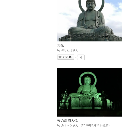
大仏
by
のせたけさん
いいね
4
夜の高岡大仏
by
カトケンさん
（
2016
年
8
月
11
日撮影）