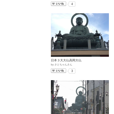
いいね
4
日本３大大仏高岡大仏
by
さとちゃんさん
いいね
3