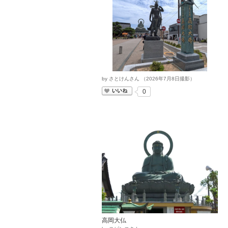
by
さとけんさん
（
2026
年
7
月
8
日撮影）
いいね
0
高岡大仏