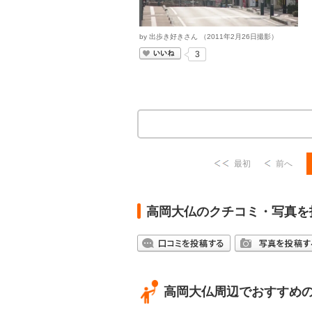
by
出歩き好きさん
（
2011
年
2
月
26
日撮影）
いいね
3
最初
前へ
高岡大仏のクチコミ・写真を
高岡大仏周辺でおすすめ