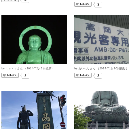
4
いいね
3
by
ｔａｋｅさん
（
2014
年
2
月
2
日撮影）
by
おいなりさん
（
2014
年
1
月
30
日撮影）
いいね
いいね
3
3