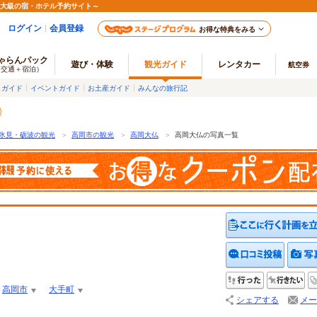
最大級の宿・ホテル予約サイト～
ログイン
会員登録
お得な特典をみる
ゃらんパック
遊び・体験
観光ガイド
レンタカー
航空券
（交通＋宿泊）
メガイド
イベントガイド
お土産ガイド
みんなの旅行記
氷見・砺波の観光
＞
高岡市の観光
＞
高岡大仏
＞
高岡大仏の写真一覧
クチコ
行った
行
高岡市
大手町
シェアする
メー