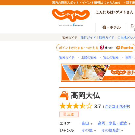
国内の観光スポット・イベント情報はじゃらんnet ～日本
こんにちは♪ゲストさん
じ
宿・ホテル
観光ガイド
旅行ガイド
観光ガイド
ご当地グル
ポイントがたまる・つかえる
観光ガイド
＞
北陸の観光
＞
富山の観光
＞
高岡・
高岡大仏
3.7
（
クチコミ
764
件
)
王道
富山
高岡・氷見・砺波
エリア
その他
その他名所
ジャンル