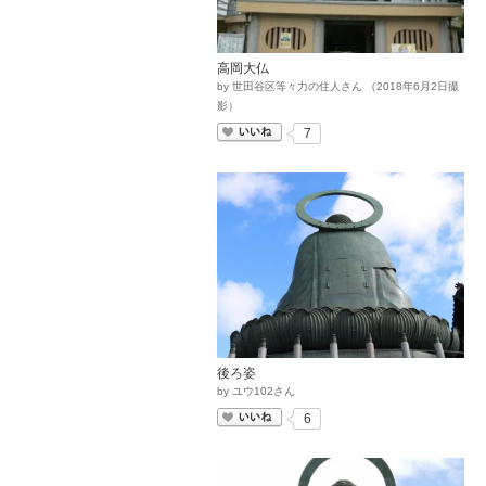
高岡大仏
by
世田谷区等々力の住人さん
（
2018
年
6
月
2
日撮
影）
いいね
7
後ろ姿
by
ユウ102さん
いいね
6