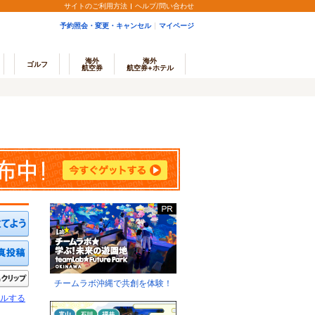
サイトのご利用方法
ヘルプ/問い合わせ
予約照会・変更・キャンセル
マイページ
海外
海外
ゴルフ
航空券
航空券+ホテル
ミを投稿する
写真を投稿する
きたい
クリップ
チームラボ沖縄で共創を体験！
ルする