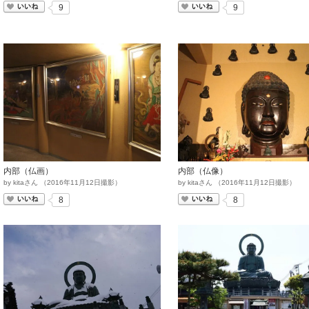
いいね
いいね
9
9
内部（仏画）
内部（仏像）
by
kitaさん
（
2016
年
11
月
12
日撮影）
by
kitaさん
（
2016
年
11
月
12
日撮影）
いいね
いいね
8
8