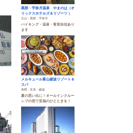
黒部・宇奈月温泉 やまのは（オ
リックスホテルズ＆リゾーツ ）
立山・黒部・宇奈月
バイキング・温泉・客室自信あり
ます
メルキュール富山砺波リゾート＆
スパ
高岡・氷見・砺波
夏の思い出に！オールインクルー
シブの宿で至福のひとときを！