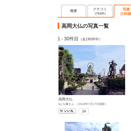
クチコミ
写真
概要
(764件)
(190枚
高岡大仏の写真一覧
1 - 30件目
（全190件中）
高岡大仏
by
仏像さん
（
2018
年
7
月
17
日撮影）
いいね
34