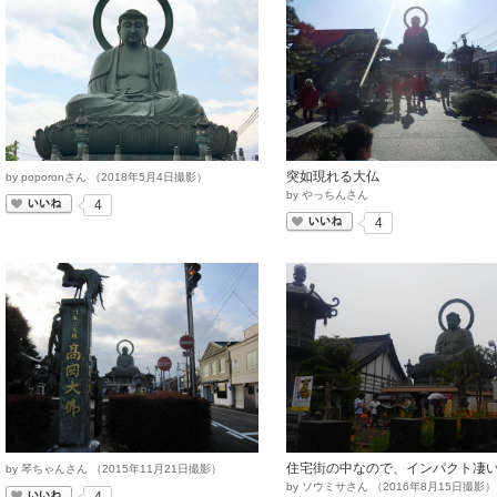
突如現れる大仏
by
poporonさん
（
2018
年
5
月
4
日撮影）
by
やっちんさん
いいね
4
いいね
4
住宅街の中なので、インパクト凄
by
琴ちゃんさん
（
2015
年
11
月
21
日撮影）
by
ソウミサさん
（
2016
年
8
月
15
日撮影）
いいね