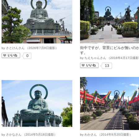
街中ですが、背景にビルが無いの
by
さとけんさん
（
2026
年
7
月
8
日撮影）
す。
いいね
0
by
ちえちゃんさん
（
2016
年
4
月
17
日撮影
いいね
13
by
さかなさん
（
2014
年
5
月
18
日撮影）
by
わかさん
（
2014
年
9
月
20
日撮影）