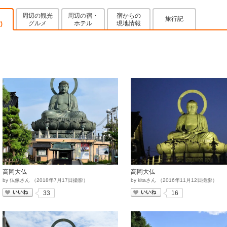
周辺の観光
周辺の宿・
宿からの
旅行記
グルメ
ホテル
現地情報
)
高岡大仏
高岡大仏
by
仏像さん
（
2018
年
7
月
17
日撮影）
by
kitaさん
（
2016
年
11
月
12
日撮影）
いいね
いいね
33
16