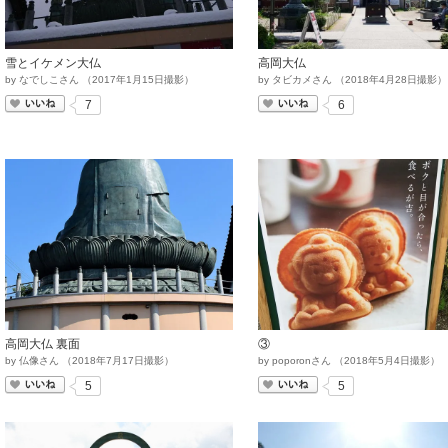
雪とイケメン大仏
高岡大仏
by
なでしこさん
（
2017
年
1
月
15
日撮影）
by
タビカメさん
（
2018
年
4
月
28
日撮影）
いいね
いいね
7
6
高岡大仏 裏面
③
by
仏像さん
（
2018
年
7
月
17
日撮影）
by
poporonさん
（
2018
年
5
月
4
日撮影）
いいね
いいね
5
5