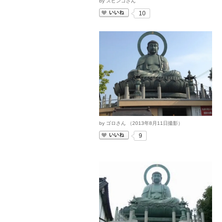
by
スピンコさん
いいね
10
by
ゴロさん
（
2013
年
8
月
11
日撮影）
いいね
9