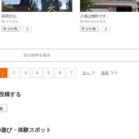
高岡大仏
入場は無料です。
by
くりさん
by
ゆんちゃんさん
いいね
いいね
2
2
次の30件を表示
1
2
3
4
5
6
7
次へ
最後
投稿する
の遊び・体験スポット