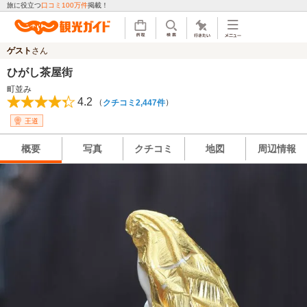
旅に役立つ
口コミ100万件
掲載！
ゲスト
さん
ひがし茶屋街
町並み
4.2
（
）
クチコミ2,447件
王道
概要
写真
クチコミ
地図
周辺情報