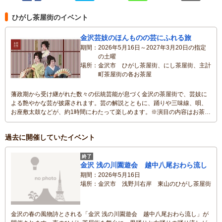
ひがし茶屋街のイベント
金沢芸妓のほんものの芸にふれる旅
期間
2026年5月16日～2027年3月20日の指定
の土曜
場所
金沢市 ひがし茶屋街、にし茶屋街、主計
町茶屋街の各お茶屋
藩政期から受け継がれた数々の伝統芸能が息づく金沢の茶屋街で、芸妓に
よる艶やかな芸が披露されます。芸の解説とともに、踊りや三味線、唄、
お座敷太鼓などが、約1時間にわたって楽しめます。※演目の内容はお茶屋
により異なります。
過去に開催していたイベント
終了
金沢 浅の川園遊会 越中八尾おわら流し
期間
2026年5月16日
場所
金沢市 浅野川右岸 東山のひがし茶屋街
金沢の春の風物詩とされる「金沢 浅の川園遊会 越中八尾おわら流し」が