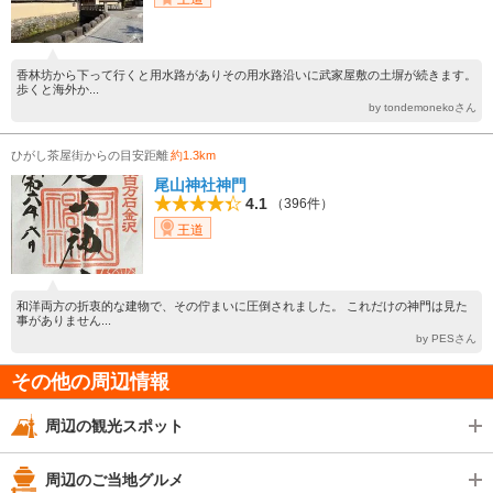
香林坊から下って行くと用水路がありその用水路沿いに武家屋敷の土塀が続きます。
歩くと海外か...
by tondemonekoさん
ひがし茶屋街からの目安距離
約1.3km
尾山神社神門
4.1
（396件）
王道
和洋両方の折衷的な建物で、その佇まいに圧倒されました。 これだけの神門は見た
事がありません...
by PESさん
その他の周辺情報
周辺の観光スポット
周辺のご当地グルメ