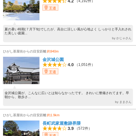
4.2
（4,192件）
王道
夏の暑い時期(７月下旬)でしたが、高台に涼しい風が心地よく しっかりと手入れされ
た美しい庭園...
by かじゃさん
ひがし茶屋街からの目安距離
約940m
金沢城公園
4.0
（1,051件）
王道
金沢城公園が、こんなに広いとは知らなかったです。 きれいに整備されてます。早
朝から、散歩さ...
by ままさん
ひがし茶屋街からの目安距離
約1.9km
長町武家屋敷跡界隈
3.9
（572件）
王道