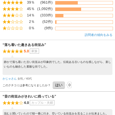
39％
(961件)
45％
(1,092件)
14％
(333件)
2％
(52件)
0％
(9件)
訪問者の傾向をみる
“落ち着いた趣きある街並み”
5.0
家族
静かで落ち着いた古い街並みが印象的でした。伝統ある古いものを残しながら、新し
いものも融合した素敵な街でした。
かじゃさん
女性／40代
はい
0
このクチコミは参考になりましたか？
“昔の街並みがきれいに残っている”
4.0
カップル・夫婦
混むと聞いていたので朝一番に行き、空いている街並みを見ることが出来ました。