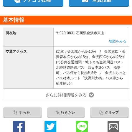
クチコミ投稿
写真投稿
基本情報
所在地
〒920-0831 石川県金沢市東山
地図をみる
交通アクセス
(1)車：金沢駅から約10分 / 金沢東IC・金
沢森本ICから約15分、金沢西ICから約25分
(2)公共交通機関：城下まち金沢周遊バス・
北陸鉄道路線バス・西日本JRバス「橋場
町」バス停から徒歩約5分 / 金沢ふらっと
バス材木ルート「浅野川大橋」バス停から
徒歩約5分
さらに詳細情報をみる
行った
行きたい
クリップ