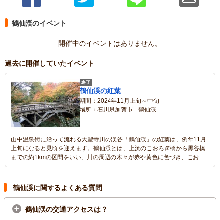
鶴仙渓のイベント
開催中のイベントはありません。
過去に開催していたイベント
終了
鶴仙渓の紅葉
期間
2024年11月上旬～中旬
場所
石川県加賀市 鶴仙渓
山中温泉街に沿って流れる大聖寺川の渓谷「鶴仙渓」の紅葉は、例年11月
上旬になると見頃を迎えます。鶴仙渓とは、上流のこおろぎ橋から黒谷橋
までの約1kmの区間をいい、川の周辺の木々が赤や黄色に色づき、こおろ
ぎ橋と調和した景観が見事です。渓谷の奇岩怪石、滝などの自然も美し
く、松尾芭蕉を祀った芭蕉堂や、鶴仙渓川床などの見どころもあり、紅葉
狩りが楽しめます。
鶴仙渓に関するよくある質問
鶴仙渓の交通アクセスは？