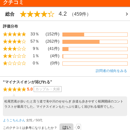
クチコミ
4.2
総合
（459件）
評価分布
33％
(152件)
57％
(262件)
9％
(41件)
1％
(4件)
0％
(0件)
訪問者の傾向をみる
“マイナスイオンが浴びれる”
5.0
カップル・夫婦
松尾芭蕉が歩いたと言う道で滝や川のせせらぎ 歩道も歩きやすく桜満開緑のコント
ラストが最高でした。マイナスイオンもたっぷり楽しく浴びれる場所でした。
ようこちんさん
女性／50代
はい
0
このクチコミは参考になりましたか？