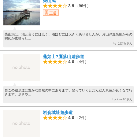
柴山潟
3.9
（96件）
王道
柴山潟は、池と言うには広く、湖ほどには大きくありませんが、片山津温泉郷からの
眺めが素晴らし...
by こぼらさん
蓮如山?鷹落山遊歩道
4.0
（4件）
自この遊歩道は豊かな自然の中にあります。登っていくとだんだん景色が良くなて行
きます。歩きや...
by love10さん
岩倉城址遊歩道
4.0
（2件）