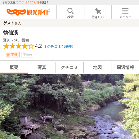
旅に役立つ
口コミ100万件
掲載！
検索
行きたい
メニュー
ゲスト
さん
鶴仙渓
運河・河川景観
4.2
（
）
クチコミ459件
王道
子連れ
概要
写真
クチコミ
地図
周辺情報