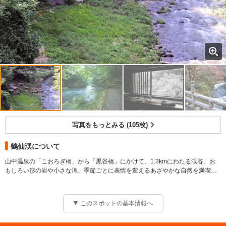
写真をもっとみる (105枚)
鶴仙渓について
山中温泉の「こおろぎ橋」から「黒谷橋」にかけて、1.3kmにわたる渓谷。お
もしろい形の岩や小さな滝、季節ごとに表情を変えるあざやかな自然を満喫で
きる。
渓流沿いには、散策を楽しめる遊歩道が整備されており、「芭蕉堂」やS字型の
ユニークな「あやとりはし」、4月?11月まで営業している「川床」など様々な
このスポットの基本情報へ
スポットがある。紅葉の見ごろは例年11月上旬?中旬頃
規模 1.3km(自然遊歩道)