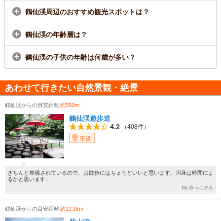
鶴仙渓周辺のおすすめ観光スポットは？
鶴仙渓の年齢層は？
鶴仙渓の子供の年齢は何歳が多い？
あわせて行きたい自然景観・絶景
鶴仙渓からの目安距離
約550m
鶴仙渓遊歩道
4.2
（408件）
王道
きちんと整備されているので、お散歩にはちょうどいいと思います。川床は時間によ
るかと思います...
by みっこさん
鶴仙渓からの目安距離
約11.1km