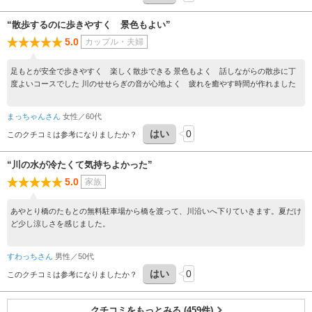
“散歩するのに歩きやすく 景色もよい”
5.0
カップル・夫婦
足もとが安全で歩きやすく 楽しく散歩できる 景色もよく 話しながらの散歩に丁
度よいコースでした 川のせせらぎの音が心地よく 疲れを癒やす時間が作れました
まっちゃんさん
女性／60代
はい
0
このクチコミは参考になりましたか？
“川の水が冷たくて気持ちよかった”
5.0
家族
あやとり橋のたもとの無料駐車場から橋を渡って、川沿いへ下りていきます。夏だけ
ど少し涼しさを感じました。
すわっちさん
男性／50代
はい
0
このクチコミは参考になりましたか？
クチコミをもっとみる (459件)