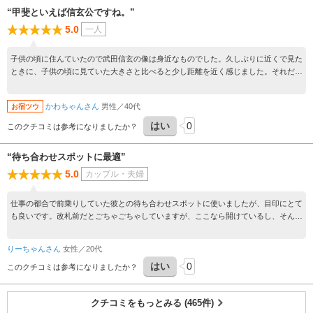
“甲斐といえば信玄公ですね。”
5.0
一人
子供の頃に住んていたので武田信玄の像は身近なものでした。久しぶりに近くで見た
ときに、子供の頃に見ていた大きさと比べると少し距離を近く感じました。それだけ
体が大きくなったのでしょうね。 駅前にありますから、甲斐を訪れたら、まずは信
玄公に挨拶から始めようという感じですね。
かわちゃんさん
男性／40代
お宿ツウ
はい
0
このクチコミは参考になりましたか？
“待ち合わせスポットに最適”
5.0
カップル・夫婦
仕事の都合で前乗りしていた彼との待ち合わせスポットに使いましたが、目印にとて
も良いです。改札前だとごちゃごちゃしていますが、ここなら開けているし、そんな
に人もいない割に見つけやすいので待ち合わせにおすすめです。
りーちゃんさん
女性／20代
はい
0
このクチコミは参考になりましたか？
クチコミをもっとみる (465件)