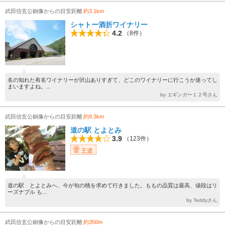
武田信玄公銅像からの目安距離
約3.1km
シャトー酒折ワイナリー
4.2
（8件）
名の知れた有名ワイナリーが沢山ありすぎて、どこのワイナリーに行こうか迷ってし
まいますよね。...
by エギンガー１２号さん
武田信玄公銅像からの目安距離
約9.3km
道の駅 とよとみ
3.9
（123件）
王道
道の駅 とよとみへ、今が旬の桃を求めて行きました。ももの品質は最高、値段はリ
ーズナブル も...
by Teddyさん
武田信玄公銅像からの目安距離
約350m