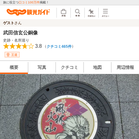
旅に役立つ
口コミ100万件
掲載！
ゲスト
さん
武田信玄公銅像
史跡・名所巡り
3.8
（
）
クチコミ465件
王道
概要
写真
クチコミ
地図
周辺情報