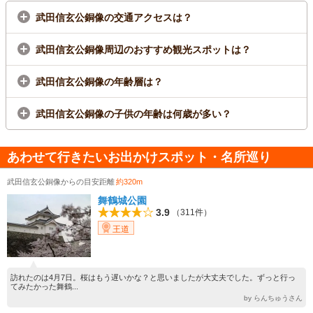
武田信玄公銅像の交通アクセスは？
武田信玄公銅像周辺のおすすめ観光スポットは？
武田信玄公銅像の年齢層は？
武田信玄公銅像の子供の年齢は何歳が多い？
あわせて行きたいお出かけスポット・名所巡り
武田信玄公銅像からの目安距離
約320m
舞鶴城公園
3.9
（311件）
王道
訪れたのは4月7日。桜はもう遅いかな？と思いましたが大丈夫でした。ずっと行っ
てみたかった舞鶴...
by らんちゅうさん