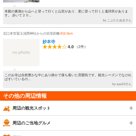
本殿の裏側から山へと登って行くと山宮があり、更に登って行くと遙拝所がありま
す。 歩いて２０...
by こぶたたぬきさん
北口本宮冨士浅間神社からの目安距離
約6.5km
妙本寺
4.0
（2件）
このお寺は自然豊かな中にあり静かで落ち着いた雰囲気です。観光シーズンでなけれ
ばすいているの...
by aya10さん
その他の周辺情報
周辺の観光スポット
周辺のご当地グルメ