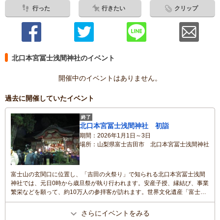
行った
行きたい
クリップ
北口本宮冨士浅間神社のイベント
開催中のイベントはありません。
過去に開催していたイベント
終了
北口本宮冨士浅間神社 初詣
期間
2026年1月1日～3日
場所
山梨県富士吉田市 北口本宮冨士浅間神社
富士山の玄関口に位置し、「吉田の火祭り」で知られる北口本宮冨士浅間
神社では、元日0時から歳旦祭が執り行われます。安産子授、縁結び、事業
繁栄などを願って、約10万人の参拝客が訪れます。世界文化遺産「富士
山」の構成資産のひとつで、本殿のほか神楽殿や手水舎など11棟が国の重
要文化財に指定されています。
さらにイベントをみる