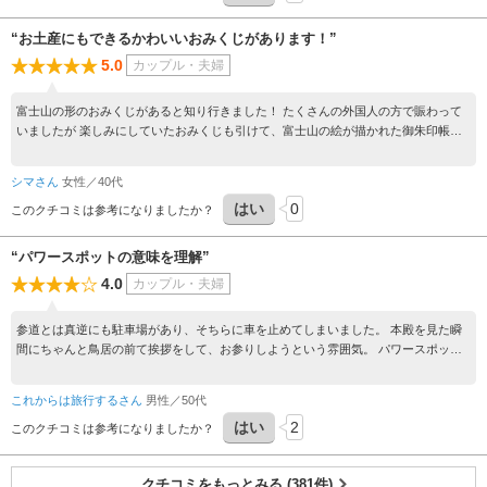
“お土産にもできるかわいいおみくじがあります！”
5.0
カップル・夫婦
富士山の形のおみくじがあると知り行きました！ たくさんの外国人の方で賑わって
いましたが 楽しみにしていたおみくじも引けて、富士山の絵が描かれた御朱印帳も
購入し御朱印を3種書いていただき大満足でした！
シマさん
女性／40代
はい
0
このクチコミは参考になりましたか？
“パワースポットの意味を理解”
4.0
カップル・夫婦
参道とは真逆にも駐車場があり、そちらに車を止めてしまいました。 本殿を見た瞬
間にちゃんと鳥居の前て挨拶をして、お参りしようという雰囲気。 パワースポット
って、こういう事なんだと理解しました。
これからは旅行するさん
男性／50代
はい
2
このクチコミは参考になりましたか？
クチコミをもっとみる (381件)