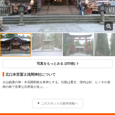
写真をもっとみる (205枚)
北口本宮冨士浅間神社について
火山鎮護の神・木花開耶姫を祭神とする。社殿は重文。境内は杉、ヒノキの老
樹の林で見事な石燈篭が並ぶ。
吉田口登山道の起点となる登山門も境内にあります。
富士登山をされる際には、一度お立ち寄りを！
窓口時間 08:30?17:00 神札授与所、朱印所の開所時間
このスポットの基本情報へ
受付時間 09:00?16:00 祈祷受付時間
祭神 コノハノサクヤヒメ
祭神 ニニギノ