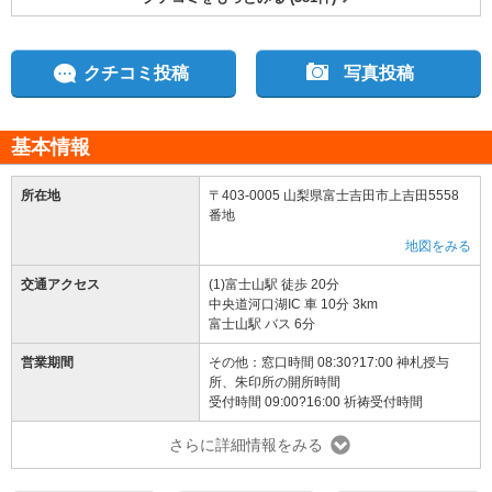
クチコミ投稿
写真投稿
基本情報
所在地
〒403-0005 山梨県富士吉田市上吉田5558
番地
地図をみる
交通アクセス
(1)富士山駅 徒歩 20分
中央道河口湖IC 車 10分 3km
富士山駅 バス 6分
営業期間
その他：窓口時間 08:30?17:00 神札授与
所、朱印所の開所時間
受付時間 09:00?16:00 祈祷受付時間
さらに詳細情報をみる