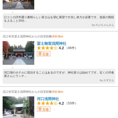
口コミの評判通り素晴らしい富士山を望む展望です但し体力が必要です。急坂の階段
を上ること20分...
by のぶちゃんさん
北口本宮冨士浅間神社からの目安距離
約6.0km
冨士御室浅間神社
4.2
（46件）
王道
河口湖のホテルに宿泊することはあるのですが、神社巡りは始めてです。近くの洋食
屋さんにランチ...
by かずさん
北口本宮冨士浅間神社からの目安距離
約6.9km
河口浅間神社
4.2
（53件）
王道