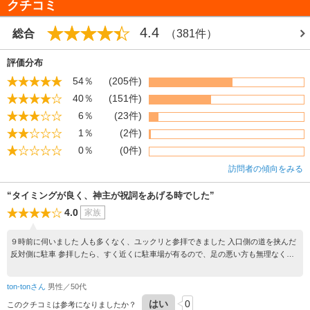
クチコミ
祭神 オオヤマズミ
創建年代 １６１５
4.4
総合
（381件）
評価分布
54％
(205件)
40％
(151件)
6％
(23件)
1％
(2件)
0％
(0件)
訪問者の傾向をみる
“タイミングが良く、神主が祝詞をあげる時でした”
4.0
家族
９時前に伺いました 人も多くなく、ユックリと参拝できました 入口側の道を挟んだ
反対側に駐車 参拝したら、すく近くに駐車場が有るので、足の悪い方も無理なく参
拝が出来ます
ton-tonさん
男性／50代
はい
0
このクチコミは参考になりましたか？