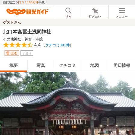
旅に役立つ
口コミ100万件
掲載！
検索
行きたい
メニュー
ゲスト
さん
北口本宮冨士浅間神社
その他神社・神宮・寺院
4.4
（
）
クチコミ381件
王道
子連れ
概要
写真
クチコミ
地図
周辺情報