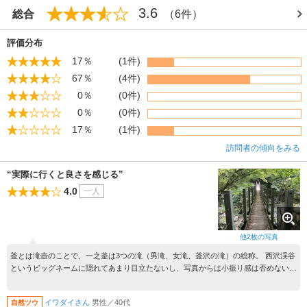
3.6
総合
（6件）
評価分布
17％
(1件)
67％
(4件)
0％
(0件)
0％
(0件)
17％
(1件)
訪問者の傾向をみる
“実際に行くと良さを感じる”
4.0
一人
他
2
枚の写真
釜とは滝壺のことで、一之釜は3つの滝（男滝、女滝、釜沢の滝）の総称。 西沢渓谷
というビッグネームに隠れてあまり目立たないし、写真からは小振り感は否めない
が、実際行くと、落差や勢いはなかなか。特に男滝はゴルジュ（渓谷で、両側の岩壁
が迫って狭くなった所）から一気に流れ込む為、落差以上の迫力と飛沫を体感でき
イワダイさん
男性／40代
自然ツウ
る。また、滝壺まで行けて真正面から見られるという意味では、西沢渓谷の滝群には