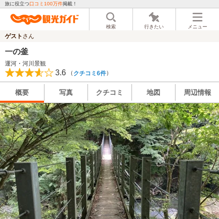
旅に役立つ
口コミ100万件
掲載！
検索
行きたい
メニュー
ゲスト
さん
一の釜
運河・河川景観
3.6
（
）
クチコミ6件
概要
写真
クチコミ
地図
周辺情報