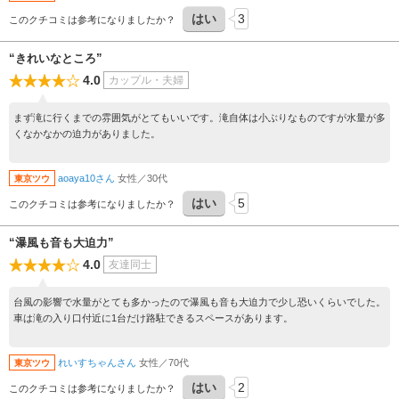
ない景観。 5台ほど停車できる駐車場も用意されていて、10分もしないうちに吊り橋
はい
3
このクチコミは参考になりましたか？
を渡って滝壺という好立地。
“きれいなところ”
4.0
カップル・夫婦
まず滝に行くまでの雰囲気がとてもいいです。滝自体は小ぶりなものですが水量が多
くなかなかの迫力がありました。
aoaya10さん
女性／30代
東京ツウ
はい
5
このクチコミは参考になりましたか？
“瀑風も音も大迫力”
4.0
友達同士
台風の影響で水量がとても多かったので瀑風も音も大迫力で少し恐いくらいでした。
車は滝の入り口付近に1台だけ路駐できるスペースがあります。
れいすちゃんさん
女性／70代
東京ツウ
はい
2
このクチコミは参考になりましたか？