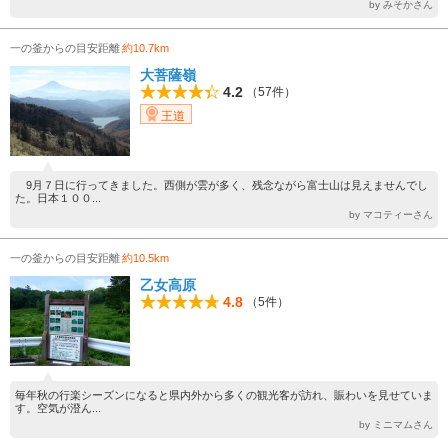
by みそかさん
一の釜からの目安距離
約10.7km
大菩薩嶺
4.2
（57件）
王道
9月７日に行ってきました。西側が雲が多く、残念ながら富士山は見えませんでし
た。日本１００...
by マコティーさん
一の釜からの目安距離
約10.5km
乙女高原
4.8
（5件）
毎年秋の行楽シーズンになると県内外から多くの観光客が訪れ、賑わいを見せていま
す。空気が澄ん...
by ミニマムさん